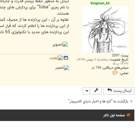
ت
Kingman_62
هستند.
از این پردازنده ها را اعلام کردند که قرا
این پردازنده های جدید با تکنولوژی 65 نانومتری اینتل ساخته شده اند و از بیش از 3.1 بیلیون ترانسیستور و 16 مگابایت حافظه کش اشتراکی‌ برخوردارند.
پست:
2597
تاریخ عضویت:
سه‌شنبه ۱۱ بهمن ۱۳۸۴,
۱۲:۲۷ ب.ظ
سپاس‌های دریافتی:
156 بار
ت
تماس:
م
ا
س
K
ارسال پست
i
n
g
بازگشت به “تازه ها و اخبار دنياي کامپيوتر”
m
a
n
صفحه اول تالار
_
6
2