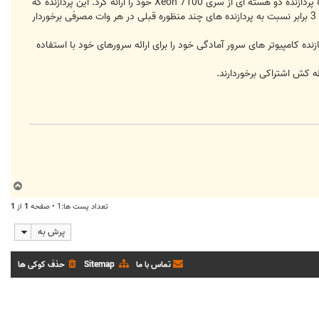
اینتل به منظور حفظ بیشتر قدرت و جایگاه خود در مقابل AMD که در حال حاضر به عنوان رقیب اصلی‌ این شرکت می‌ باشد، 8 پردازنده دو هسته ای از سری Xeon 7100 خود را ارائه کرد. این پردازنده که
با نام رمزی "Tulsa" برای پردازش های چند منظوره در سرورهایی‌ با قابلیت استفاده تا 32 پردازنده طراحی‌ شده اند، از کارایی‌ تا 3 برابر نسبت به پردازنده های چند منظوره قبلی‌ در هر وات مصرفی‌ برخوردار
 آن ، این پردازنده ها از مصرف کمتر برق و همچنین سازگاری سوکت با پلتفرم های فعلی‌ بهره می‌ گیرند. بیش از 40 سازنده کامپیوتر های سرور آمادگی‌ خود را برای ارائه سرورهای خود با استفاده
ب
ا
تعداد پست ها:1 • صفحه
1
از
1
ل
ا
پرش به
تماس با ما
Sitemap
حذف کوکی ها