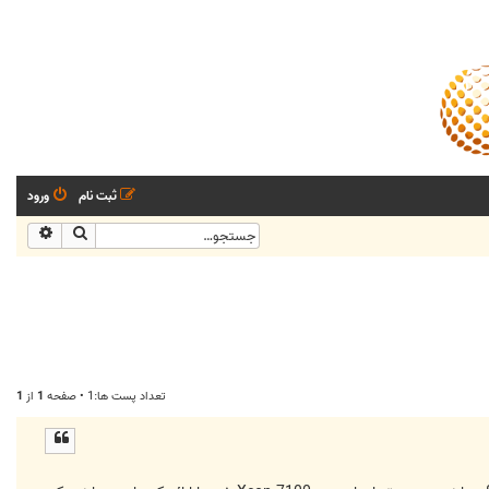
ثبت نام
ورود
جستجو
جستجو
تعداد پست ها:1 • صفحه
1
از
1