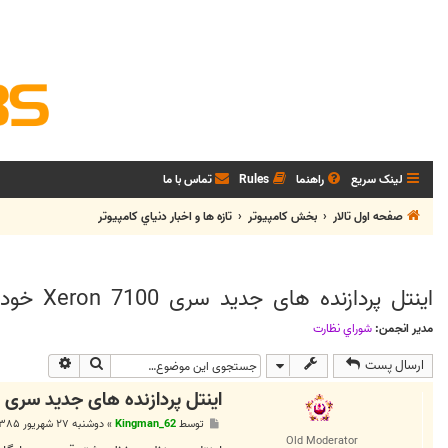
لینک سریع
راهنما
Rules
تماس با ما
صفحه اول تالار
بخش كامپيوتر
تازه ها و اخبار دنياي کامپيوتر
اینتل پردازنده های جدید سری Xeron 7100 خود را عرضه کرد
مدیر انجمن:
شوراي نظارت
جستجو
جستجوی پی
ارسال پست
اینتل پردازنده های جدید سری Xeron 7100 خود را عرضه کرد
پ
توسط
Kingman_62
»
دوشنبه ۲۷ شهریور ۱۳۸۵, ۴:۲۱ ق.ظ
س
Old Moderator