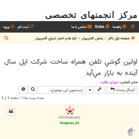
مرکز انجمنهای تخصصی
راهنما
Rules
تماس با ما
ثبت نام
ورود
ج
صفحه اول تالار
بخش كامپيوتر
تازه ها و اخبار دنياي کامپيوتر
س
ت
اولين گوشي تلفن ‌همراه ساخت شركت اپل سال
ج
آينده به بازار مي‌آيد
و
مدیر انجمن:
شوراي نظارت
جستجو
جستجوی پیش
ارسال پست
تعداد پست ها:1 • صفحه
1
از
1
Old Moderator
Kingman_62