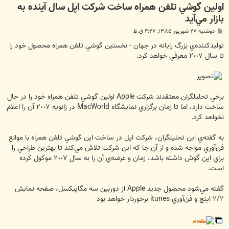
اولين گوشي تلفن ‌همراه ساخت شركت اپل سال آينده به
بازار مي‌آيد
پ
دوشنبه ۲۷ شهریور ۱۳۸۵, ۴:۲۷ ق.ظ
س
ت
توليدكننده‌ي بزرگ رايانه در جهان - نخستين گوشي تلفن همراه محصول خود را
تا سال ‌٢٠٠٧ معرفي خواهد كرد.
برخي تحليلگران معتقدند شركت Apple اولين گوشي تلفن‌ همراه خود را در حال
ساخت دارد، اما تا زمان برگزاري نمايشگاه MacWorld در ژانويه ‌٢٠٠٧ آن را اعلام
نخواهد كرد.
به گفته‌ي اين تحليلگران، شركت اپل در ساخت اين گوشي تلفن‌ همراه با موانع
فن‌آوري مواجه شده و از آن جا كه اين شركت تلاش مي‌كند تا بهترين طراحي را
براي اين گوش داشته باشد، زمان و عرضه‌ي آن را به سال ‌٢٠٠٧ موكول كرده
است.
گفته مي‌شود محصول جديد Apple از دوربين سه مگاپيكسل، صفحه نمايش
‌٢/٢ اينچ و فن‌آوري itunes برخوردار خواهد بود