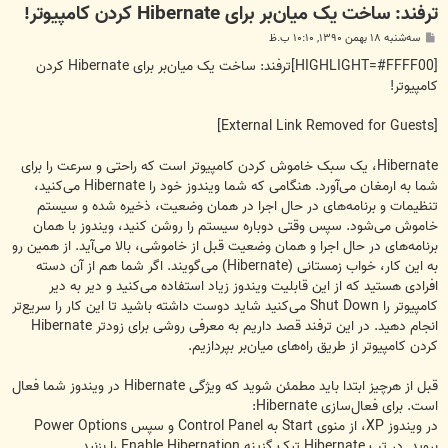
ترفند: ساخت یک میان‌بر برای Hibernate کردن کامپیوتر!
پ
سه‌شنبه ۱۸ بهمن ۱۳۹۰, ۱۰:۱۰ ب.ظ
س
ت
[HIGHLIGHT=#FFFF00]ترفند: ساخت یک میان‌بر برای Hibernate کردن
کامپیوتر!
[External Link Removed for Guests]
Hibernate، یک سبک خاموش کردن کامپیوتر است که راحتی و سرعت را برای
شما به ارمغان می‌آورد. هنگامی که شما ویندوز خود را Hibernate می‌کنید،
تنظیمات و برنامه‌های در حال اجرا در همان وضعیت، ذخیره شده و سیستم
خاموش می‌شود. سپس وقتی دوباره سیستم را روشن کنید، ویندوز با همان
برنامه‌های در حال اجرا و همان وضعیت قبل از خاموشی، بالا می‌آید. از همین رو
به این کار، خواب زمستانی (Hibernate) می‌گویند. اگر شما هم از آن دسته
افرادی هستید که از این قابلیت ویندوز زیاد استفاده می‌کنید و دیر به دیر
کامپیوتر را Shut Down می‌کنید شاید دوست داشته باشید تا این کار را سریع‌تر
انجام دهید. در این ترفند قصد داریم به معرفی روشی برای زودتر Hibernate
کردن کامپیوتر از طریق راه‌های میان‌بر بپردازیم.
قبل از هرچیز ابتدا باید مطمئن شوید که ویژگی Hibernate در ویندوز شما فعال
است. برای فعال‌سازی Hibernate:
در ویندوز XP، از منوی Start به Control Panel و سپس Power Options
بروید. در تب Hibernate تیک گزینه Enable Hibernation را بزنید.