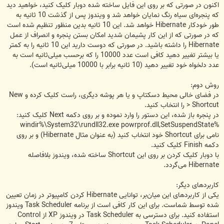
اکنون در صورتی که بر روی این فایل ساخته شده دوبار کلیک کنید، خواهید دید
که پنجره‌ای سیاه رنگ نمایان خواهد شد و ویندوز پس از گذشت 10 ثانیه به
طور خودکار Hibernate خواهد شد. این 10 ثانیه بدین منظور تنظیم شده است
که در صورتی که از این کار پشیمان شدید امکان بستن پنجره و انصراف از عمل
Hibernate را داشته باشید. در صورتی که دوست دارید این 10 ثانیه را به کمتر
یا بیشتر تغییر دهید کافی است عدد 10000 را که برحسب میلی‌ثانیه است به
عدد دلخواه خود تغییر دهید (10 ثانیه برابر با 10000 میلی‌ثانیه است).
روش دوم:
در فضای خالی محیط دسکتاپ و یا هر پوشه دیگری،‌ راست کلیک کرده و New
> Shortcut را انتخاب کنید.
در پنجره باز شده، این دستور را وارد نموده و بر روی دکمه Next کلیک کنید:
%windir%\System32\rundll32.exe powrprof.dll,SetSuspendState
نامی برای Shortcut خود انتخاب کنید (به عنوان مثال Hibernate) و بر روی
دکمه Finish کلیک کنید.
با دوبار کلیک کردن بر روی این Shortcut ساخته شده، ویندوز بلافاصله
Hibernate می‌گردد.
کاربردهای دیگر:
یکی از کاربردهای این میان‌بر، توانایی Hibernate کردن کامپیوتر در زمان تعیین
شده توسط شماست. برای این کار کافی است از برنامه Task Scheduler ویندوز
استفاده کنید. برای دسترسی به Task Scheduler در ویندوز XP از Control