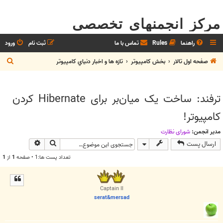
مرکز انجمنهای تخصصی
راهنما
Rules
تماس با ما
ثبت نام
ورود
ج
صفحه اول تالار
بخش كامپيوتر
تازه ها و اخبار دنياي کامپيوتر
س
ت
ترفند: ساخت یک میان‌بر برای Hibernate کردن
ج
کامپیوتر!
و
مدیر انجمن:
شوراي نظارت
جستجو
جستجوی پیش
ارسال پست
تعداد پست ها:1 • صفحه
1
از
1
Captain II
serat&mersad