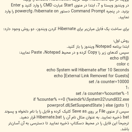
در ویندوز ویستا و 7، ابتدا در منوی Start عبارت CMD را وارد کنید و Enter
بزنید. در پنجره Command Prompt دستور powercfg /hibernate on را وارد
نمایید.
برای ساخت یک فایل میان‌بر برای Hibernate کردن ویندوز، دو روش وجود دارد:
روش اول:
ابتدا برنامه Notepad ویندوز را باز کنید.
سپس کدهای زیر را Copy کرده و در محیط Paste ،Notepad نمایید:
@echo off
color c
echo System will Hibernate after 10 Seconds
echo
[External Link Removed for Guests]
set /a counter=10000
:1
set /a counter=%counter% -1
if %counter% ==0 (%windir%\System32\rundll32.exe
powrprof.dll,SetSuspendState ) else (goto 1)
سپس از منوی File بر روی Save as کلیک کرده و فایل را با نام دلخواه و پسوند
bat ذخیره نمایید. به عنوان مثال نام آن را Hibernate.bat قرار دهید.
ترجیحاً این فایل را در محیط دسکتاپ ذخیره نمایید تا دسترسی به آن آسان‌تر
باشد.