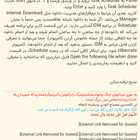
Panel به Task Scheduler بروید و در ویندوز ویستا و 7، در منوی Start عبارت
Task Scheduler را وارد کنید و Enter بزنید.
کاربرد بعدی آن مرتبط با نرم‌افزارهای مدیریت دانلود مثل Internet Download
Manager می‌باشد. اگر شما به دانلود شبانه علاقه‌مندید پس حتماً با بخش
Scheduler در برنامه IDM آشنایی دارید. در این قسمت کاربر برای برنامه تعریف
می‌کند که دانلودها از چه ساعتی تا چه ساعتی انجام شوند و بعد از اتمام دانلود
ها چه اتفاقی بیفتد (از جمله خاموش کردن کامپیوتر). شما می‌توانید با معرفی
کردن فایل میانبر به IDM، دستور بدهید که بعد از اتمام دانلودها، کامپیوتر
Hibernate شود. برای اینکار کافی است که در پنجره Scheduler، در قسمت
Open the following file when done فایل میان‌بری که ساخته‌اید را معرفی
کنید و تنظیمات زمان‌بندی را اعمال نمایید.
منبع:ترفندستان
به سوی میدانهای جنگ وجهادبشتابیدومرگ رادرآغوش بگیریدوآنرابفشاریدکه شهیدان راه
خدارادرنزدخدامقامی بس بزرگ است.
ان الحسین مصباح الهدی وسفینه النجاه
.
گرگ اجل یکایک ازاین گله می برد...این گله رانگرکه چه آسوده می چرد
.
اللَّـهُمَّ صَلِّ عَلَى مُحَمَّد وآلِ مُحَمَّد
[External Link Removed for Guests]
[External Link Removed for Guests]
[External Link Removed for Guests]
[External Link Removed for Guests]