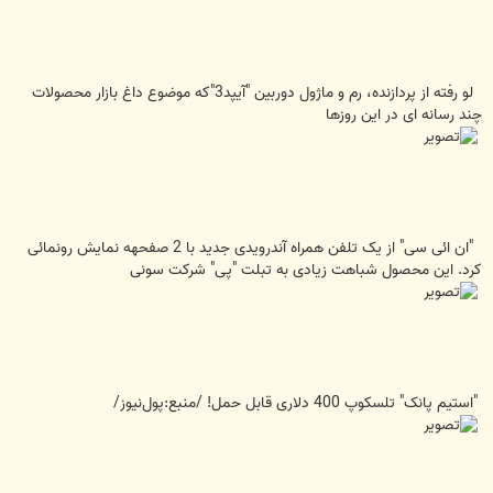
لو رفته از پردازنده، رم و ماژول دوربین "آیپد3"که موضوع داغ بازار محصولات
چند رسانه ای در این روزها
"ان ائی سی" از یک تلفن همراه آندرویدی جدید با 2 صفحهه نمایش رونمائی
کرد. این محصول شباهت زیادی به تبلت "پی" شرکت سونی
"استیم پانک" تلسکوپ 400 دلاری قابل حمل! /منبع:پول‌نيوز/