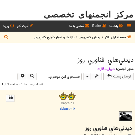
مرکز انجمنهای تخصصی
راهنما
Rules
تماس با ما
ثبت نام
ورود
ج
صفحه اول تالار
بخش كامپيوتر
تازه ها و اخبار دنياي کامپيوتر
س
ت
ديدني‌هاي فناوري روز
ج
و
مدیر انجمن:
شوراي نظارت
جستجو
جستجوی پیش
ارسال پست
تعداد پست ها:1 • صفحه
1
از
1
Captain I
abbas.m.k
ديدني‌هاي فناوري روز