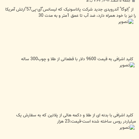
پ
جمعه ۵ اسفند ۱۳۹۰, ۷:۴۷ ب.ظ
س
ت
از "اِلوگا" آندرویدی جدید شرکت پاناسونیک که لیسانس"آی-پی57"ارتش آمریکا
را نیز با خود همراه دارد، ضد آب تا عمق 1متر و به مدت 30
کلید اشرافی به قیمت 9600 دلار با قطعاتی از طلا و چوب300 ساله
کلید اشرافی با بدنه ای از طلا و دکمه هائی از پلاتین که به سفارش یک
میلیاردر روس ساخته شده است-قیمت:23 هزار