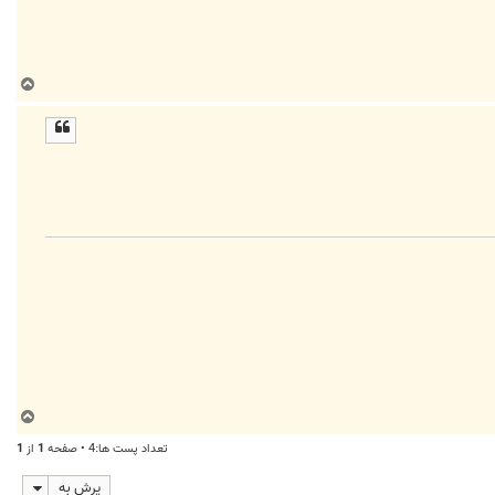
ب
ا
ل
ا
ب
ا
تعداد پست ها:4 • صفحه
1
از
1
ل
ا
پرش به