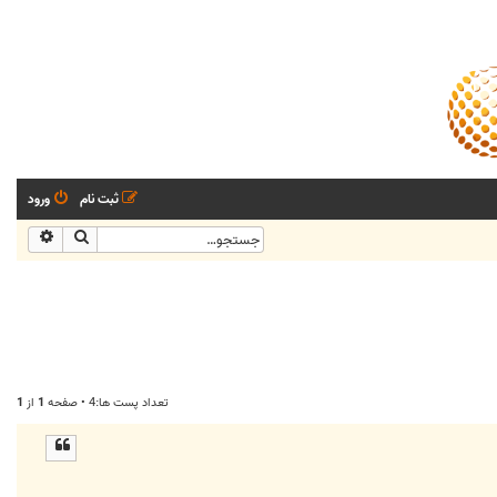
ثبت نام
ورود
جستجو
جستجو
تعداد پست ها:4 • صفحه
1
از
1