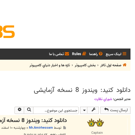
لینک سریع
راهنما
Rules
تماس با ما
صفحه اول تالار
بخش كامپيوتر
تازه ها و اخبار دنياي کامپيوتر
دانلود کنید: ویندوز 8 نسخه آزمایشی
مدیر انجمن:
شوراي نظارت
جستجو
جستجوی پی
ارسال پست
دانلود کنید: ویندوز 8 نسخه آزمایشی
پ
توسط
Mr.Amirhessam
»
چهارشنبه ۱۰ اسفند ۱۳۹۰, ۱۱:۳۲ ب.ظ
س
Captain