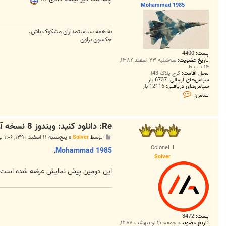
Mohammad 1985
به همه سياستمداران مشکوک باش.
جکسون براون
پست:
4400
تاریخ عضویت:
سه‌شنبه ۲۳ اسفند ۱۳۸۴,
۱:۱۴ ب.ظ
محل اقامت:
کرج پلاک 43!
سپاس‌های ارسالی:
6737 بار
سپاس‌های دریافتی:
12116 بار
ت
تماس:
م
ا
س
M
Re: دانلود کنید: ویندوز 8 نسخه آزمایشی
o
h
پ
توسط
Solver
»
پنج‌شنبه ۱۱ اسفند ۱۳۹۰, ۱:۰۶ ب.ظ
a
س
m
Colonel II
ت
,
Mohammad 1985
m
Solver
a
d
این دومین پیش نمایش عرضه شده است، ا
1
9
8
5
پست:
3472
تاریخ عضویت:
جمعه ۲۰ اردیبهشت ۱۳۸۷,