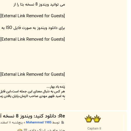
m
می توانید ویندوز 8 نسخه بتا را از
[External Link Removed for Guests]
برای دانلود ویندوز به صورت فایل ISO به
[External Link Removed for Guests]
(ن
[External Link Removed for Guests]
زنده باد بهار...
هر کس به دنبال معنای این جمله است،این فایل 
به امید ظهور مهدی صاحب الزمان،پایان یافتن زمس
"
Re: دانلود کنید: ویندوز 8 نسخه آزمایشی
پ
توسط
Mohammad 1985
»
پنج‌شنبه ۱۱ اسفند ۱۳۹۰, ۲:۳۸ ق.ظ
س
Captain II
ت
چند ماه دیر لینک دادی !!!