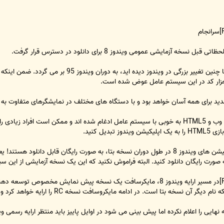
حظاتی قبل نسخه آزمایشی عمومی ویندوز 8 برای دانلود در دسترس قرار گرفت.
مایکروسافت می گوید آخرین باری که شما چنین تغیی
ید برای همه آسان خواهد بود و با دستگاه های مختلف در نمایشگرهای متفاوت به ر
در مرورگر اینترنت اکسپلورر جدید صفحات وب و HTML5 به خوبی با سیستم عامل ادغام شده اند و م
دیل کنید.
 صورت رایگان دانلود کنید. البته فراموش نکنید که این یک نسخه آزمایشی از این
[FONT=Tahoma, Verdana, sans-serif]در مسیر ارایه ویندوز 8، مایکرسافت یک نسخه 
 در ادامه مایکروسافت نسخه RC را ارایه خواهد کرد و پس از آن باید منتظر نسخه نهایی باشید.
ی را اعلام نکرده اما پیش بینی می شود در اوایل پاییز باید منتظر ارایه رسمی ویندوز 8 ب