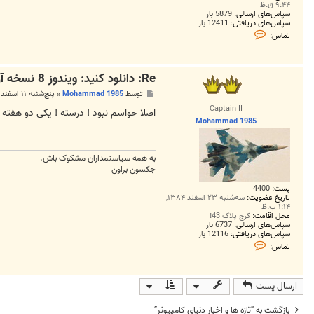
۹:۴۴ ق.ظ
سپاس‌های ارسالی:
5879 بار
سپاس‌های دریافتی:
12411 بار
ت
تماس:
م
ا
س
S
Re: دانلود کنید: ویندوز 8 نسخه آزمایشی
o
l
پ
توسط
Mohammad 1985
»
پنج‌شنبه ۱۱ اسفند ۱۳۹۰, ۱:۲۱ ب.ظ
v
س
e
Captain II
ت
اصلا حواسم نبود ! درسته ! یکی دو هفت
r
Mohammad 1985
به همه سياستمداران مشکوک باش.
جکسون براون
پست:
4400
تاریخ عضویت:
سه‌شنبه ۲۳ اسفند ۱۳۸۴,
۱:۱۴ ب.ظ
محل اقامت:
کرج پلاک 43!
سپاس‌های ارسالی:
6737 بار
سپاس‌های دریافتی:
12116 بار
ت
تماس:
م
ا
س
M
ارسال پست
o
h
a
بازگشت به “تازه ها و اخبار دنياي کامپيوتر”