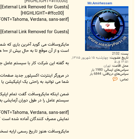
ت
[HIGHLIGHT=#ffcc00]
Mr.Amirhessam
[External Link Removed for Guests]
[HIGHLIGHT=#ffcc00]
[FONT=Tahoma, Verdana, sans-serif]سرانجام
[External Link Removed for Guests]
ل
است و از آن موقع تا به حال بیش از ۱۰۰ هزار کد در این سیستم عامل عوض شده است.
پست:
2132
تاریخ عضویت:
چهارشنبه ۱۵ شهریور ۱۳۸۵,
۱۲:۵۱ ق.ظ
به گفته این شرکت کار با سیستم عامل جد
محل اقامت:
تهران
سپاس‌های ارسالی:
1980 بار
سپاس‌های دریافتی:
6844 بار
ت
تماس:
شما می توانید به راحتی یک اپلیکیشن یا بازی HTML5 را به یک اپلیکیشن ویندوز تب
م
ا
س
M
r
سیستم عامل را در طول دوران آزمایشی به
.
A
m
i
r
نمایش مصرف کنندگان آماده شده است که نام دیگر آن نسخه بتا است.
h
e
s
مایکروسافت هنوز تاریخ رسمی ارایه نسخه نهای
s
a