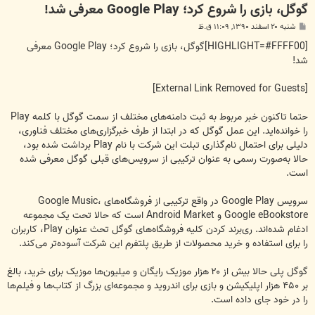
گوگل، بازی را شروع کرد؛ Google Play معرفی شد!
پ
شنبه ۲۰ اسفند ۱۳۹۰, ۱۱:۰۹ ق.ظ
س
ت
[HIGHLIGHT=#FFFF00]گوگل، بازی را شروع کرد؛ Google Play معرفی
شد!
[External Link Removed for Guests]
حتما تاکنون خبر مربوط به ثبت دامنه‌های مختلف از سمت گوگل با کلمه Play
را خوانده‌اید. این عمل گوگل که در ابتدا از طرف خبرگزاری‌های مختلف فناوری،
دلیلی برای احتمال نام‌گذاری تبلت این شرکت با نام Play برداشت شده بود،
حالا به‌صورت رسمی به عنوان ترکیبی از سرویس‌های قبلی گوگل معرفی شده
است.
سرویس Google Play در واقع ترکیبی از فروشگاه‌های Google Music،
Google eBookstore و Android Market است که حالا تحت یک مجموعه
ادغام شده‌اند. ری‌برند کردن کلیه فروشگاه‌های گوگل تحث عنوان Play، کاربران
را برای استفاده و خرید محصولات از طریق پلتفرم این شرکت آسوده‌تر می‌کند.
گوگل پلی حالا بیش از ۲۰ هزار موزیک رایگان و میلیون‌ها موزیک برای خرید، بالغ
بر ۴۵۰ هزار اپلیکیشن و بازی برای اندروید و مجموعه‌ای بزرگ از کتاب‌ها و فیلم‌ها
را در خود جای داده است.