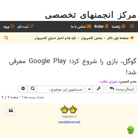
مرکز انجمنهای تخصصی
راهنما
Rules
تماس با ما
ثبت نام
ورود
ج
صفحه اول تالار
بخش كامپيوتر
تازه ها و اخبار دنياي کامپيوتر
س
ت
گوگل، بازی را شروع کرد؛ Google Play معرفی
ج
شد!
و
مدیر انجمن:
شوراي نظارت
جستجو
جستجوی پیش
ارسال پست
تعداد پست ها:1 • صفحه
1
از
1
Captain II
serat&mersad