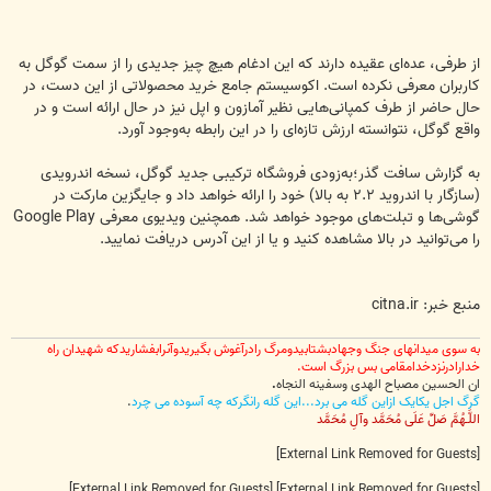
از طرفی، عده‌ای عقیده دارند که این ادغام هیچ چیز جدیدی را از سمت گوگل به
کاربران معرفی نکرده است. اکوسیستم جامع خرید محصولاتی از این دست، در
حال حاضر از طرف کمپانی‌هایی نظیر آمازون و اپل نیز در حال ارائه است و در
واقع گوگل، نتوانسته ارزش تازه‌ای را در این رابطه به‌وجود آورد.
به گزارش سافت‌ گذر؛به‌زودی فروشگاه ترکیبی جدید گوگل، نسخه اندرویدی
(سازگار با اندروید ۲.۲ به بالا) خود را ارائه خواهد داد و جایگزین مارکت در
گوشی‌ها و تبلت‌های موجود خواهد شد. همچنین ویدیوی معرفی Google Play
را می‌توانید در بالا مشاهده کنید و یا از این آدرس دریافت نمایید.
منبع خبر: citna.ir
به سوی میدانهای جنگ وجهادبشتابیدومرگ رادرآغوش بگیریدوآنرابفشاریدکه شهیدان راه
خدارادرنزدخدامقامی بس بزرگ است.
ان الحسین مصباح الهدی وسفینه النجاه
.
گرگ اجل یکایک ازاین گله می برد...این گله رانگرکه چه آسوده می چرد
.
اللَّـهُمَّ صَلِّ عَلَى مُحَمَّد وآلِ مُحَمَّد
[External Link Removed for Guests]
[External Link Removed for Guests]
[External Link Removed for Guests]