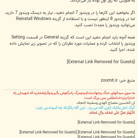
به صورتی که روز اول بوده باز می‌گرداند.
اگر بخواهید این کارها را در ویندوز 7 انجام دهید، نیاز به دیسک ویندوز 7 دارید.
اما در ویندوز 8 اینطور نیست و با استفاده از گزینه Reinstall Windows
می‌توانید ویندوز را مجددا نصب کنید.
همه آنچه باید انجام دهید این است که گزینه General در قسمت Setting
ویندوز را انتخاب کرده و عملیات مورد نظرتان را که در تصویر زیر نمایش داده
شده، اجرا کنید.
[External Link Removed for Guests]
منبع خبر: zoomit.ir
به سوی میدانهای جنگ وجهادبشتابیدومرگ رادرآغوش بگیریدوآنرابفشاریدکه شهیدان راه
خدارادرنزدخدامقامی بس بزرگ است.
ان الحسین مصباح الهدی وسفینه النجاه
.
گرگ اجل یکایک ازاین گله می برد...این گله رانگرکه چه آسوده می چرد
.
اللَّـهُمَّ صَلِّ عَلَى مُحَمَّد وآلِ مُحَمَّد
[External Link Removed for Guests]
[External Link Removed for Guests]
[External Link Removed for Guests]
[External Link Removed for Guests]