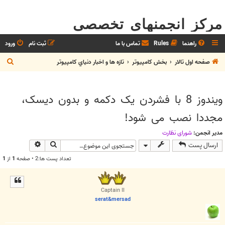
مرکز انجمنهای تخصصی
راهنما
Rules
تماس با ما
ثبت نام
ورود
ج
صفحه اول تالار
بخش كامپيوتر
تازه ها و اخبار دنياي کامپيوتر
س
ت
ویندوز 8 با فشردن یک دکمه و بدون دیسک،
ج
مجددا نصب می شود!
و
مدیر انجمن:
شوراي نظارت
جستجو
جستجوی پیش
ارسال پست
تعداد پست ها:2 • صفحه
1
از
1
Captain II
serat&mersad