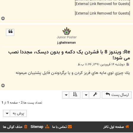
[External Link Removed for Guests]
[External Link Removed for Guests]
ب
ا
ل
ا
Junior Poster
j.ghahraman
Re: ویندوز 8 با فشردن یک دکمه و بدون دیسک، مجددا نصب
می شود!
پ
دوشنبه ۱۴ فروردین ۱۳۹۱, ۱۱:۴۶ ب.ظ
س
ت
يك چيزي توي مايه هاي فريز كردن و يا برگردوندن فايل پشتيبان ميمونه
ب
ا
ارسال پست
ل
ا
تعداد پست ها:2 • صفحه
1
از
1
پرش به
صفحه اول تالار
تماس با ما
Sitemap
حذف کوکی ها