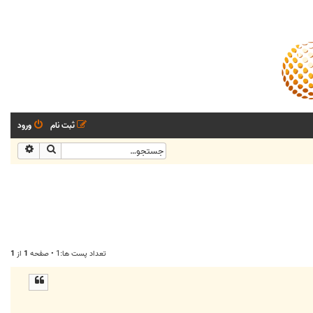
ثبت نام
ورود
جستجو
جستجو
تعداد پست ها:1 • صفحه
1
از
1