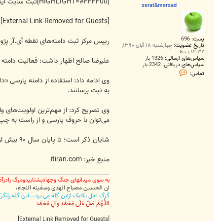
ت
[HIGHLIGHT=#FFFF00]ثبت سایت اینترنتی به زبان پارسی امکانپذیر شد!
serat&mersad
[External Link Removed for Guests]
پست:
696
رییس مرکز ثبت دامنه‌های نقطه آی.آر پژوهشگاه دانش‌های بنیادین 
تاریخ عضویت:
چهارشنبه ۱۸ آبان ۱۳۹۰,
۱۲:۳۲ ب.ظ
سپاس‌های ارسالی:
1326 بار
علیرضا صالح اظهار داشت: فعالیت دامنه ای
سپاس‌های دریافتی:
2342 بار
ت
تماس:
م
وی ادامه داد: استفاده از دامنه پارسی «دا
ا
به ثبت برسانند.
س
s
e
r
a
می‌توان با حروف پارسی و از راست به چ
t
&
m
شایان ذکر است؛ تا پایان سال ۹۰ بیش از ۲۴۳ هزار دامنه ثبتی «نقطه – آی‌آر» در مرکز ثبت دامنه‌های اینترنتی کشور به ثبت رسیده است.
e
r
s
منبع خبر: itiran.com
a
d
به سوی میدانهای جنگ وجهادبشتابیدومرگ رادرآغ
ان الحسین مصباح الهدی وسفینه النجاه
.
گرگ اجل یکایک ازاین گله می برد...این گله رانگ
اللَّـهُمَّ صَلِّ عَلَى مُحَمَّد وآلِ مُحَمَّد
[External Link Removed for Guests]