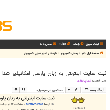
لینک سریع
راهنما
Rules
تماس با ما
صفحه اول تالار
بخش كامپيوتر
تازه ها و اخبار دنياي کامپيوتر
ثبت سایت اینترنتی به زبان پارسی امکانپذیر شد!
مدیر انجمن:
شوراي نظارت
جستجو
جستجوی پی
ارسال پست
ثبت سایت اینترنتی به زبان پار
پ
توسط
serat&mersad
»
سه‌شنبه ۱۲ اردیبهشت ۱۳۹۱, ۷:۰۱ ب.ظ
س
Captain II