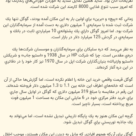
تفريحات آنان بود. شايد همين تمايل شديد به خوردن خوراكي‌هاي رنگارنگ بود
كه امروز سبب تنوع غذايي 8000 كارمند اين شركت شده است.
زماني كه «پيج» و «برين» براي اولين بار به اين مكان آمده بودند، گوگل تنها يك
شركت ثبت شده با سرمايه‌ي 1 ميليون دلاري به دست آمده از سرمايه‌گذاران اين
شركت بود. اما امروز گوگل داراي يك پشتوانه‌ي 10 ميلياردي ثابت در بانك و
سرمايه‌ي در گردش 125 ميليارد دلار در بازار است.
به نظر مي‌رسد كه دره سليكان براي سرمايه‌گذاران و موسسان شركت‌ها يك
دره‌ي مقدس است. چرا كه شركت HP در سال 1938 و «استيو جاب» و شريكش
«استيو وازنياك» بنيان‌گذاران شركت اپل در سال 1970 نيز كار خود را در دفاتري
در اين دره آغاز كرده‌اند.
گوگل قيمت واقعي خريد اين خانه را اعلام نكرده است، اما گزارش‌ها حاكي از آن
است كه خانه‌هاي اطراف اين خانه بين 1.1 تا 1.3 ميليون دلار فروخته شده‌اند.
اين رقم در مقايسه با مبلغ 319 ميليون دلاري كه گوگل در اوايل سال جاري
براي خريد دفتر مركزي خود در 6 مايلي اين مكان به مساحت 1 ميليون فوت
مربع پرداخته است، بسيار ناچيز است.
گرچه اين مكان هنوز به يك پايگاه تاريخي تبديل نشده است، اما مي‌تواند به
يك جاذبه توريستي براي گوگل تبديل شود.
گوگل براي آن‌كه هجوم افرادي كه مايل به ديدن اين مكان هستند، موجب اخلال