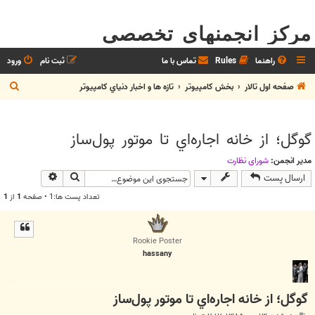
مرکز انجمنهای تخصصی
راهنما
Rules
تماس با ما
ثبت نام
ورود
ج
صفحه اول تالار
بخش كامپيوتر
تازه ها و اخبار دنياي کامپيوتر
س
ت
گوگل؛ از خانه اجاره‌اي تا موتور پول‌ساز
ج
و
مدیر انجمن:
شوراي نظارت
جستجو
جستجوی پیش
ارسال پست
تعداد پست ها:1 • صفحه
1
از
1
Rookie Poster
hassany
گوگل؛ از خانه اجاره‌اي تا موتور پول‌ساز