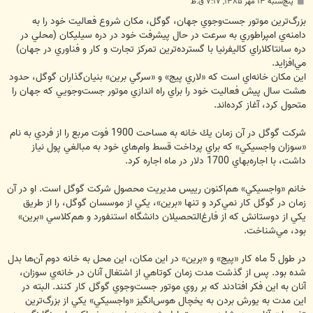
پ
پنج‌شنبه ۱۳ مهر ۱۳۸۵, ۷:۱۷ ق.ظ
س
ت
بزرگ‌ترين موتور جست‌وجوي جهان، گوگل، مكان شروع فعاليت خود را به
دامنه‌ي امپراطوري به سرعت در حال پيشرفت خود در دره سيليكان (محلي در
دره سانتاکلاراي کاليفرنيا با گسترده‌ترين تمرکز تجارت و کار و فناوري در جهان)
مي‌افزايد.
اين مكان خانه‌اي است كه «لاري پيج» و «سرگي برين» بنيان‌گذاران گوگل، حدود
هشت سال پيش فعاليت خود را براي راه اندازي موتور جست‌وجويي كه جهان را
متحول كرد، آغاز كرده‌اند.
شركت گوگل در آن زمان يك خانه به مساحت 1900 فوت مربع را از فردي به نام
«سوزان واجسيكي» كه براي پرداخت قسط وام‌هاي خود به مبالغي پول نياز
داشت، با اجاره‌بهاي 1700 دلار در ماه اجاره كرد.
خانم «واجسيكي» هم‌اكنون رييس مديريت محصول شركت گوگل است. او در آن
زمان در گوگل كار نمي‌كرد و تنها «برين»، يكي از موسسان گوگل، را از طريق
يكي از دوستانش كه از فارغ‌التحصيلان دانشگاه استنفورد و هم‌كلاسي «برين»
بود، مي‌شناخت.
در طول 5 ماه كار «پيج» و «برين» در اين مكان، اين محل به خانه دوم آن‌ها بدل
شده بود. پس از گذشت مدت زمان كوتاهي از اشتغال آنان در خانه‌ي سوزان،
آنان به اين فكر افتادند كه بر روي موتور جست‌وجوي گوگل كار كنند. البته در
اين مدت به يورش بردن به يخچال هوس‌انگيز «واجسيكي» يكي‌ از بزرگ‌ترين