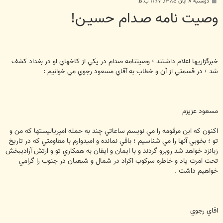
پ
دوشنبه ۸ آبان ۱۳۸۵, ۱۱:۱۷ ب.ظ
س
وصيت نامه صـدام حسيـن!
ت
خبرگزاريها اعلام داشتند ؛ وصيتنامه صدام در يكي از كاخهاي او در بغداد كشف
شد ؛ در قسمتي از آن و خطاب به آقاي مسعود رجوي مي خوانيم :
مسعود عزيزم
اكنون كه اين مرقومه را مي نويسم ساعاتي چند به حمله امپريالیستها كه من و
تو ؛ بخوبي آنها را مي شناسيم ؛ باقي نمانده و اميدوارم با مقاومتي كه در تاريخ
زبانزد خواهد شد روبرو گردند و با ايمان و ايقان به همكاري تو و ارتش آزاديبخش
تحت امرت ياد و خاطره سركوب اكراد در شمال و شيعيان در جنوب را گرامي
خواهيم داشت .
اقاي رجوي