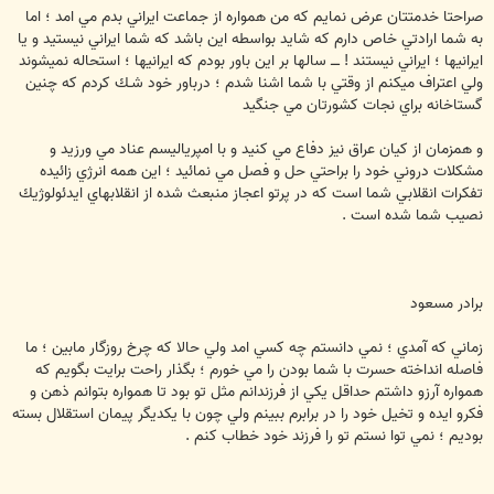
صراحتا خدمتتان عرض نمايم كه من همواره از جماعت ايراني بدم مي امد ؛ اما
به شما ارادتي خاص دارم كه شايد بواسطه اين باشد كه شما ايراني نيستيد و يا
ايرانيها ؛ ايراني نيستند ! ــــ سالها بر اين باور بودم كه ايرانيها ؛ استحاله نميشوند
ولي اعتراف ميكنم از وقتي با شما اشنا شدم ؛ درباور خود شـك كردم كه چنين
گستاخانه براي نجات كشورتان مي جنگيد
و همزمان از كيان عراق نيز دفاع مي كنيد و با امپرياليسم عناد مي ورزيد و
مشكلات دروني خود را براحتي حل و فصل مي نمائيد ؛ اين همه انرژي زائيده
تفكرات انقلابي شما است كه در پرتو اعجاز منبعث شده از انقلابهاي ايدئولوژيك
نصيب شما شده است .
برادر مسعود
زماني كه آمدي ؛ نمي دانستم چه كسي امد ولي حالا كه چرخ روزگار مابين ؛ ما
فاصله انداخته حسرت با شما بودن را مي خورم ؛ بگذار راحت برايت بگويم كه
همواره آرزو داشتم حداقل يكي از فرزندانم مثل تو بود تا همواره بتوانم ذهن و
فكرو ايده و تخيل خود را در برابرم ببينم ولي چون با يكديگر پيمان استقلال بسته
بوديم ؛ نمي توا نستم تو را فرزند خود خطاب كنم .