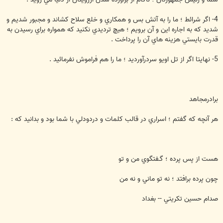
4- اگر شرائط ؛ ما را به آتش بس و همكاري و خلع سلاح كشاند و مجبور شديم و
شديد كه به اجاره اين و آن برويم ؛ هيچ ترديدي نكنيد كه همواره براي رسيدن به
قدرت بايستي هزينه هاي آن را پرداخت .
5- نهايتا اگر از تل اويو سردرآورديد ؛ ما را هم فراموش نفرمائيد .
برادرمجاهد
هر آنچه كه گفتم ؛ اسراري در قالب كلمات و دردودلي با شما بود و بدانيد كه :
هست از پس پرده ؛ گـفتگوي من و تو
چون پرده برافتد ؛ نه تو ماني و نه من
صدام حسين تكريتي -- بغداد