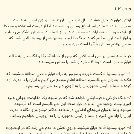
رجوي عزيز
ارتش عراق در طول هشت سال نبرد بي امان عليه سربازان ايراني به غا يت
مديون الطاف شما در امر اطلاع رساني و… هستند لذا از فرصت استفاده و مجددا
از طرف خود ؛ استخبارات ؛ و مخابرات عراق از شما و دوستانتان تشكر مي نمايم
و ابراز اميدواري ميكنم كه در جنگ با امپرياليستها هم از روحيه والاي شما كه
مبتني برعدم سازش با آنها است بهره ببريم .
در خاتمه ضمن بررسي احتمالاتي كه پس از حمله آمريكا و انگلستان به خاك
عراق متصور است ؛ وظائف خود و شما را بعرض ميرساند :
1- امپرياليستها شكست خورده و مجبور به ترك عراق و حتي منطقه ميشوند كه
آنگاه ما بعنوان امپرياليسيم منطقه اعلام موضع مي كنيم و ايران را با قدرت آزاد
كرده و شما و رئيس جمهورتان را به آرزوي ديرينه تان مي رسانيم .
2- جنگ طولاني و فرسايشي خواهد شد كه در نتيجه يك مقاومت جهاني عليه
امپرياليسم بوجود مي آيد و در دراز مدت اين امپرياليسم است كه فرسوده
ميشود و ما بعنوان نيروهاي انقلابي در منطقه حاكم ميشويم و آنگاه با قدرت
ايران را آزاد مي كنيم و شما و رئيس جمهورتان را به آرزويتان خواهيم رساند .
3- امپرياليستها فاتح عراق ميشوند و روي نعش ما قدم مي زنند كه در اينصورت
شما و رئيس جمهورتان ؛ ناكام از برآورده شدن آرزويتان از دنيا مي رويد .