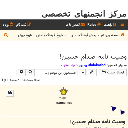
مرکز انجمنهای تخصصی
راهنما
Rules
تماس با ما
ثبت نام
ورود
ج
صفحه اول تالار
بخش فرهنگ، تمدن و هنر
تاريخ، فرهنگ و تمدن
تاريخ جهان
س
ت
وصيت نامه صـدام حسيـن!
ج
و
مدیران انجمن:
abdolmahdi
,
رونین
,
شوراي نظارت
جستجو
جستجوی پیش
ارسال پست
تعداد پست ها:1 • صفحه
1
از
1
Major II
Karim1504
وصيت نامه صـدام حسيـن!