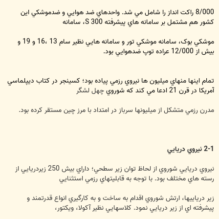
8/000 راكت انداز را شامل مي شد. واحدهاي ضد هوايي و ضدموشكي اين
كشور هم مشتمل بر سامانه هاي پيشرفته S 300، سامانه
موشکي بوک، سامانه موشكي تور و سامانه هايي نظير سام 13 ،16 و 19 و
بيش از 12/000 عراده توپ ضدهوايي بود.
تمام اينها منهاي ميليون ها نيروي رزمي پياده بود؛ كسينجر در كتاب ديپلماسي
آمريكا در قرن 21 ادعا مي كند كه شوروي
چهل لشگر
مدرن رزمي متشكل از ميليونها سرباز در امتداد با مرز چين مستقر كرده بود.
2-1 نيروي دريايي
نيروي دريايي شوروي از لحاظ توان زير سطحي؛ داراي بيش 250 زيردريايي از
رسته هاي مختلف بود. با توجه به قابليتهاي رزمي استثنايي
زير درياييها، ارتش شوروي اقدام به ساخت و به كارگيري انواع قدرتمند و
پيشرفته اي از زير دريايي نمود. كلاسهايي نظير آكولا، ويكتور،