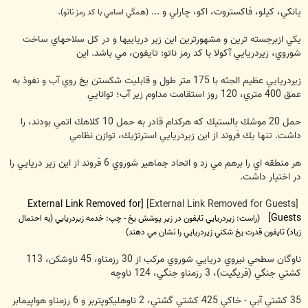
يانكي، كيلو، فاكستروت، اكو، چارلي و ...
.
(همگي اسامي با كد رمز ناتو)
يكي ازبرجسته ترين و مشهورترين اين زير درياييها و در كل سلاحهاي ساخت
شوروي، زيردريايي آكولا با كد رمز ناتو: تايفون، مي باشد. اين
زيردريايي عظيم الجثه با 175 متر طول و قابليت شكستن يخ روي آب و نفوذ به
عمق 400 متري، 120 روز استقامت مداوم زير آب؛ توانايي
حمل 20 موشك بالستيك كه هركدام قادر به حمل 10 كلاهك اتمي بودند، را
داشت. تنها يك فروند از اين زيردريايي استرتژيك، توازن نظامي
هر منطقه اي را برهم مي زد و اتحاد جماهير شوروي 6 فروند از اين زير دريايي را
در اختيار داشت.
[External Link Removed for
[External Link Removed for Guests]
Guests]
(راست: زيردريايي تابفون در زير پوشش يخ - چپ: خدمه زيردريايي (به احتمال
زياد) تايفون قدرت يخ شكني زيردريايي را نشان مي دهند)
ناوگان سطحي نيروي دريايي شوروي مركب از 30 رزمناو، 45 ناوشكن، 113
كشتي جنگي (فريگيت)، 3 رزمناو جنگي، 124 ناوچه
35 كشتي آبي - خاكي 425 كشتي گشتي، 2 ناوهليكوپتربر و 6 رزمناو هواپيمابر