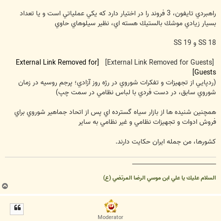
راهبردي تايفون، 3 فروند را در اختيار دارد كه يكي عملياتي است و يا تعداد
بسيار زيادي موشك بالستيك هسته اي، نظير سيلوهاي حاوي
SS 18 و SS 19
[External Link Removed for
[External Link Removed for Guests]
Guests]
(ردپايي از تجهيزات و تفكرات شوروي در رژه روز آزادي؛ پرجم روسيه در زمان
شوروي سابق، در دست فردي با لباس نظامي در سمت چپ)
همچنين شنيده ها از بازار سياه گسترده اي پس از اتحاد جماهير شوروي براي
فروش ادوات و تجهيزات نظامي و غير نظامي به ساير
كشورها، من جمله ايران حكايت دارند.
__________________________________
السلام عليك يا علي ابن موسي الرضا المرتضي (ع)
ب
ا
ل
ا
Moderator