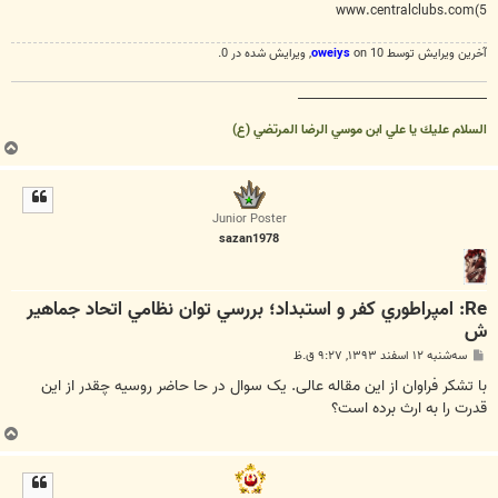
www.centralclubs.com
5)
آخرین ويرايش توسط 10 on
oweiys
, ويرايش شده در 0.
__________________________________
السلام عليك يا علي ابن موسي الرضا المرتضي (ع)
ب
ا
ل
ا
Junior Poster
sazan1978
Re: امپراطوري كفر و استبداد؛ بررسي توان نظامي اتحاد جماهير
ش
پ
سه‌شنبه ۱۲ اسفند ۱۳۹۳, ۹:۲۷ ق.ظ
س
ت
با تشکر فراوان از اين مقاله عالی. يک سوال در حا حاضر روسيه چقدر از اين
قدرت را به ارث برده است؟
ب
ا
ل
ا