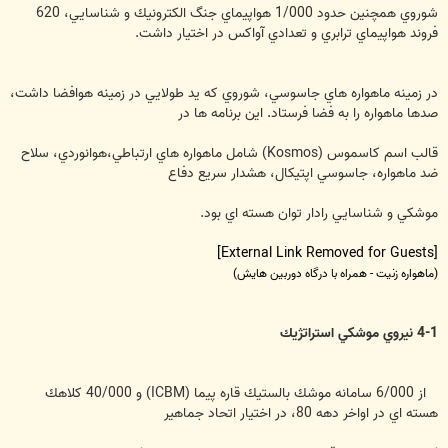
شوروي همچنين حدود 1/000 هواپيماي جنگ الكترونيك و شناسايي، 620
فروند هواپيماي ترابري و تعدادي آواكس در اختيار داشت.
در زمينه ماهواره هاي جاسوسي، شوروي كه يد طولايي در زمينه هوافضا داشت،‌
صدها ماهواره را به فضا فرستاد. اين برنامه ها در
قالب اسم كاسموس (Kosmos) شامل ماهواره هاي ارتباطي،هوانوردي، سلاح
ضد ماهواره، جاسوسي اپتيكال، هشدار سريع دفاع
موشكي و شناسايي رادار توان هسته اي بود.
[External Link Removed for Guests]
(ماهواره زنيت - همراه با درگاه دوربين هايش)
4-1 نيروي موشكي استراتژيك
از 6/000 سامانه موشك بالستيك قاره پيما (ICBM) و 40/000 كلاهك
هسته اي در اواخر دهه 80، در اختيار اتحاد جماهير