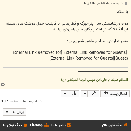
پ
شنبه ۱۰ مرداد ۱۳۹۴, ۱:۴۳ ق.ظ
س
ت
با سلام
موزه وارشافسکی سن پترزبورگ و قطارهایی با قابلیت حمل موشک های هسته
ای ss 24 که در اختیار یگان های راهبردي پرتابه
متحرك ارتش اتحاد جماهیر شوروی بود.
[External Link Removed for
[External Link Removed for Guests]
[External Link Removed for Guests]
Guests]
__________________________________
السلام عليك يا علي ابن موسي الرضا المرتضي (ع)
ب
ا
ارسال پست
ل
ا
تعداد پست ها:5 • صفحه
1
از
1
پرش به
صفحه اول تالار
تماس با ما
Sitemap
حذف کوکی ها