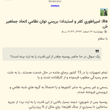
Moderator
oweiys
Re: امپراطوري كفر و استبداد؛ بررسي توان نظامي اتحاد جماهير
ش
پ
چهارشنبه ۱۳ اسفند ۱۳۹۳, ۱۲:۳۲ ب.ظ
س
ت
با سلام
يک سوال در حا حاضر روسيه چقدر از اين قدرت را به ارث برده است؟
تمام تجهيزات يا در 15 كشور برجاي مانده در حال خدمت هستند، يا به علت
عدم رسيدگي مطلوب فرسوده و از كارافتاده شدند و يا
رسمي و غير رسمي به ساير كشورها و يا احتمالاً به گروه هاي شبه نظامي و
ترويستي فروخته شدند.
روسيه پس از شوروي؛ درصد بسيار بالايي از اين قدرت را به ارث برد؛ از جزيره
ساخالين تا بسياري از جنگ افزارها؛ براي مثال از 6 زيردريايي