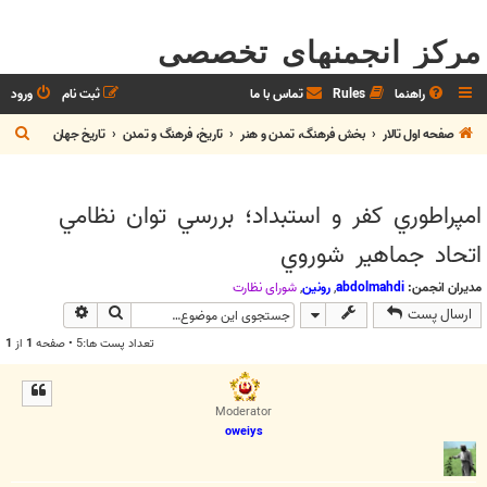
مرکز انجمنهای تخصصی
راهنما
Rules
تماس با ما
ثبت نام
ورود
ج
صفحه اول تالار
بخش فرهنگ، تمدن و هنر
تاريخ، فرهنگ و تمدن
تاريخ جهان
س
ت
امپراطوري كفر و استبداد؛ بررسي توان نظامي
ج
اتحاد جماهير شوروي
و
مدیران انجمن:
abdolmahdi
,
رونین
,
شوراي نظارت
جستجو
جستجوی پیش
ارسال پست
تعداد پست ها:5 • صفحه
1
از
1
Moderator
oweiys