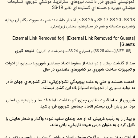
كمونيستي شوروي قرار داشت. نيروهاي استراتژيك موشكي شوروي، تسليحات
موشكي دوربرد و هسته اي گسترده اي نظير SS-19
SS-17،SS-20 ،SS-18 و SS-25 در اختيار داشتند؛ هم به صورت يگانهاي پرتابه
راهبردي متحرك و هم در سيلوهاي مخفي زيرزميني.
[External Link Removed for
[External Link Removed for Guests]
Guests]
نتيجه گيري
[SIZE=85](سامانه SS 25) و (سيلوي SS 24 منهدم شده در اكراين)
بعد از گذشت بيش از دو دهه از سقوط اتحاد جماهير شوروي؛ بسياري از ادوات
و تجهيزات ساخت شوروي در كشورهاي متعددي در حال
خدمت هستند و حتي
به علت پيچيدگي تكنولوژيكي،
اكثر كشورهاي جهان قادر
به توليد بسياري از تجهيزات استراتژيك اين كشور نيستند.
شوروي از لحاظ قدرت نظامي چيزي كم نداشت، اما فاقد ساير پارامترهاي اصلي
بود. در پايان قرن بيستم اتحاد جماهير شوروي فرو پاشيد
و پيكار را به رقيب غربيش كه او هم چندان سفيد نبود؛ واگذار و شعار هايش را
ذايل كرد و به عنوان درس عبرت تاريخي، باقي ماند.
از ارتش چند ميليوني و قدرت مخوف اتحاد جماهير كمونيستي شوروي، تنها يك