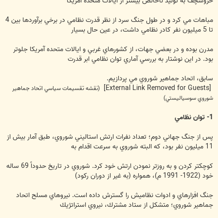
خروشچف به توليد ناخالص بيشتر از ايالات متحده امريكا
مباهات مي كرد و در طول جنگ سرد از نظر قدرت نظامي در برخي برآوردها بين 4
تا 5 ميليون نفر كادر نظامي داشت، در عين حال بسيار
مدرن بوده و در بعضي جهات، از كشورهاي غربي و ايالات متحده آمريكا جلوتر
بود. در اين نوشتار به بررسي آماري توان نظامي ابر قدرت
سابق، اتحاد جماهير شوروي مي پردازيم.
[External Link Removed for Guests]
(نقشه تقسيمات سياسي اتحاد جماهير
شوروي سوسياليستي)
1- توان نظامي
پس از جنگ جهاني دوم؛ تعداد نفرات ارتش استاليني شوروي، طبق آمار بيش از
11 ميليون نفر بود، كه البته شوروي به سرعت اقدام به
كوچكتر كردن و به روزتر نمودن ارتش خود كرد. شوروي در تاريخ حدوداً 69 ساله
خود (1922- 1991 م)، همواره (به غير از دوران ركود)
جنگ افزارهاي و ادوات نظاميش را گسترش داده است. نيروهاي مسلح اتحاد
جماهير شوروي؛ متشكل از ستاد مشترك، نيروي استراتژيك