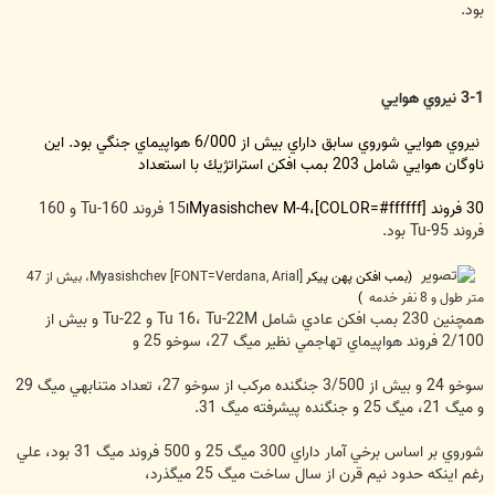
بود.
3-1 نيروي هوايي
نيروي هوايي شوروي سابق داراي بيش از 6/000 هواپيماي جنگي
بود. اين
ناوگان هوايي شامل 203 بمب افكن استراتژيك با استعداد
30 فروند Myasishchev M-4،[COLOR=#ffffff]ا
15 فروند Tu-160 و 160
فروند Tu-95 بود.
(بمب افكن پهن پيكر
[FONT=Verdana, Arial] Myasishchev، بيش از 47
متر طول و 8 نفر خدمه
)
همچنين 230 بمب افكن عادي شامل Tu 16، Tu-22M و Tu-22 و بيش از
2/100 فروند هواپيماي تهاجمي نظير ميگ 27، سوخو 25 و
سوخو 24 و بيش از 3/500 جنگنده مركب از سوخو 27، تعداد متنابهي ميگ 29
و ميگ 21، ميگ 25 و جنگنده پيشرفته ميگ 31.
شوروي بر اساس برخي آمار داراي 300 ميگ 25 و 500 فروند ميگ 31 بود، علي
رغم اينكه حدود نيم قرن از سال ساخت ميگ 25 ميگذرد،