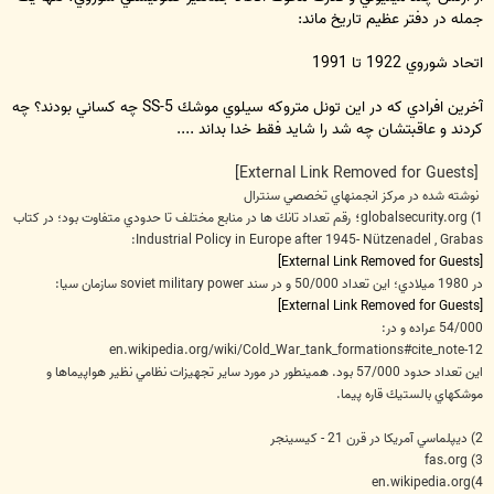
جمله در دفتر عظيم تاريخ ماند:
اتحاد شوروي 1922 تا 1991
آخرين افرادي كه در اين تونل متروكه سيلوي موشك SS-5 چه كساني بودند؟ چه
كردند و عاقبتشان چه شد را شايد فقط خدا بداند ....
[External Link Removed for Guests]
نوشته شده در مركز انجمنهاي تخصصي سنترال
؛
1) globalsecurity.org
رقم تعداد تانك ها در منابع مختلف تا حدودي متفاوت بود؛ در كتاب
Industrial Policy in Europe after 1945-
Nützenadel ,
Grabas:
[External Link Removed for Guests]
در 1980 ميلادي؛ اين تعداد 50/000 و در سند soviet military power سازمان سيا:
[External Link Removed for Guests]
54/000 عراده
و در:
en.wikipedia.org/wiki/Cold_War_tank_formations#cite_note-12
اين تعداد حدود 57/000 بود. همينطور در مورد ساير تجهيزات نظامي نظير هواپيماها و
موشكهاي بالستيك قاره پيما.
2) ديپلماسي آمريكا در قرن 21 - كيسينجر
3) fas.org
4)en.wikipedia.org