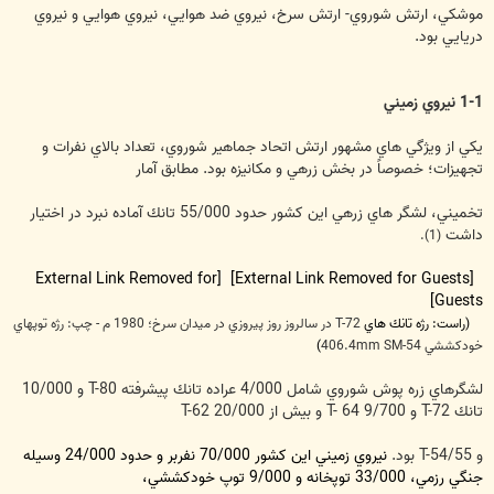
موشكي، ارتش شوروي- ارتش سرخ، نيروي ضد هوايي، نيروي هوايي و نيروي
دريايي بود.
1-1 نيروي زميني
يكي از ويژگي هاي مشهور ارتش اتحاد جماهير شوروي، تعداد بالاي نفرات و
تجهيزات؛ خصوصاً در بخش زرهي و مكانيزه بود. مطابق آمار
تخميني، لشگر هاي زرهي اين كشور حدود 55/000 تانك آماده نبرد در اختيار
داشت
(1).
[External Link Removed for
[External Link Removed for Guests]
Guests]
(راست: رژه تانك هاي
T-72 در سالروز روز پيروزي در ميدان سرخ؛ 1980 م - چپ: رژه توپهاي
خودكششي 406.4mm SM-54
)
لشگرهاي زره پوش شوروي شامل 4/000 عراده تانك پيشرفته T-80 و 10/000
تانك T-72 و 9/700 T- 64 و بيش از 20/000 T-62
و T-54/55 بود.
نيروي زميني اين كشور 70/000 نفربر و حدود 24/000 وسيله
جنگي رزمي، 33/000 توپخانه و 9/000 توپ خودكششي،