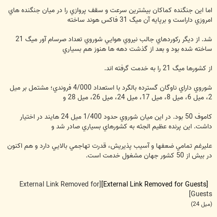
اما اين جنگنده كماكان بيشترين سرعت و سقف پروازي را در ميان جنگنده هاي
امروزي داراست و برپايه آن ميگ 31 فاكس هوند ساخته
شد. از ديگر ركوردهاي جالب نيروي هوايي شوروي تعداد صرسام آور ميگ 21
ساخته شده بود و بعد از گذشت دهه ها هنوز هم بسياري
از كشورها ميگ 21 را به خدمت گرفته اند.
شوروي داراي ناوگان گسترده بالگرد با استعداد 4/000 فروندي؛ مشتمل بر ميل
2، ميل 6، ميل 8، ميل 17، ميل 24، ميل 26، ميل 28 و
كاموف 50 بود. در اين ميان شوروي حدود 1/400 ميل 24 هايند در اختيار
داشت. اين پرنده عظيم الجثه به كشورهاي بسياري صادر شد و
عليرغم تمامي ضعفها و آسيب پذيريش، قدرت تهاجمي بالايي دارد و هم اكنون
در بيش از 50 كشور جهان مشغول خدمت است.
[External Link Removed for
[External Link Removed for Guests]
Guests]
(ميل 24)