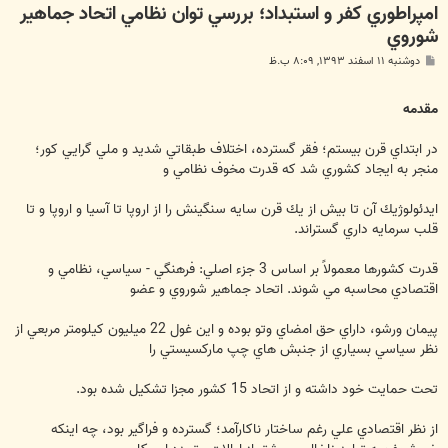
امپراطوري كفر و استبداد؛ بررسي توان نظامي اتحاد جماهير
شوروي
پ
دوشنبه ۱۱ اسفند ۱۳۹۳, ۸:۰۹ ب.ظ
س
ت
مقدمه
در ابتداي قرن بيستم؛ فقر گسترده، اختلاف طبقاتي شديد و ملي گرايي كور؛
منجر به ايجاد كشوري شد كه قدرت مخوف نظامي و
ايدئولوژيك آن تا بيش از يك قرن سايه سنگينش را از اروپا تا آسيا و اروپا و تا
قلب سرمايه داري گستراند.
قدرت كشورها معمولاً بر اساس 3 جزء اصلي: فرهنگي - سياسي، نظامي و
اقتصادي محاسبه مي شوند. اتحاد جماهير شوروي و عضو
پيمان ورشو، داراي حق امضاي وتو بوده و اين غول 22 ميليون كيلومتر مربعي از
نظر سياسي بسياري از جنبش هاي چپ ماركسيستي را
تحت حمايت خود داشته و از اتحاد 15 كشور مجزا تشكيل شده بود.
از نظر اقتصادي علي رغم ساختار ناكارآمد؛ گسترده و فراگير بود، چه اينكه