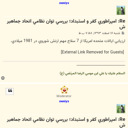
oweiys
Re: امپراطوري كفر و استبداد؛ بررسي توان نظامي اتحاد جماهير
ش
پ
شنبه ۱۶ اسفند ۱۳۹۳, ۷:۵۸ ب.ظ
س
ت
ارزيابي ايالات متحده امريكا از 7 سلاح مهم ارتش شوروي در 1981 ميلادي.
[External Link Removed for Guests]
__________________________________
السلام عليك يا علي ابن موسي الرضا المرتضي (ع)
ب
ا
ل
ا
Moderator
oweiys
Re: امپراطوري كفر و استبداد؛ بررسي توان نظامي اتحاد جماهير
ش