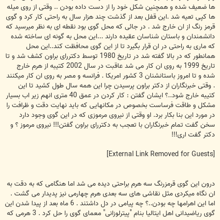
ها ضعیف شده و همچنین شکل خود را از دست داده بودن .. وقتی از روی میله
ها کپی تعیه شد .این قفل بعد از گذشت چند هزار سال به راحتی کار کرد و گوی
قرمز رنگ از ان خارج شد . در جائی که محل گوی بود نقطه ای به نظر میرسید که
دانشمندان و باستان شناسان عقیده دارند ...این محل به گونه ای ساخته شده
که ماری به راحتی در ان قرار بگیرد تا از این گوی محافظت کند..این محل
همانطور که در بالا گفته شد در تاریخ 1980 توسط دکتررای براون کشف شد و تا
تاریخ 1999 به روی ان کار می شد عاقبت در سال 2002 کتیبه از هرم خارج
شده و تا امروز باستانشنان 3 کشور امریکا . فرانسه و مصر به روی ان کار میکنند
. وقتی خبرنگاران از دکتر براون پرسیدن چرا این همه سال طول کشید تا این
کتیبه خارج شود..؟ ایشان گفتن : کار کردن در عمق 40 متری انهم زیر اب بسیار
مشکل و طاقت فرساست بخصوص در مکانهایی که باید نهایت دقت و ظرافت را
در مورد این بنا بکار برد. او وقتی از نیروی مرموزی که در این گوی وجود دارد
سخن گفت تمام خبرنگاران با تعجب به دکتررای براون گفتن!!! نیروی مرموز ؟ و
دکتر گفت اری!!!
[External Link Removed for Guests]
درون این گوی قرمزرنگ سه هرم براحتی دیده می شد اما هنگامی که به دقت به
ان نگاه میکردی مثل نقاشی های سه بعدی هرم چهارمی نیز پدیدار می گشت .
اما این اهرامها چه بودن..؟ چه پیامی در دل داشتند . 6 ماه بعد از پیدا شدن این
گوی ریاضیدانی اهل ایتالیا بنام "پیترلوزانی" معمای گوی را حل کرد . 3 هرمی که