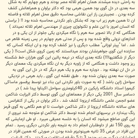
به راحتی دیده میشدند همان اهرام ثلاثه مصر بودند و هرم چهارم که به شکل
سه بعدی در دل گوی بود همین هرمی بود که دکتر براوان و همراهانش کشف
کرده بودن . عجیبترین راز این نقاشی محاسبه دقیق محل اهرام ثلاثه و فاصله
ان تا همین هرم زیر اب بود که بشکل باور نکردنی محاسبه شده بود !! ( براستی
که انسان امروز با این علم و تکنولوژی چیزی از مهندسی اهرام ثلاثه نمیداند )
هنگامی که از بالا تصویر سه هرم را نگاه میکردی یکی جلوتر از ان یکی و در
اندازهای نزولی واقع شده بود و پس از مدتی هرم چهارم در پس زمینه ظاهر می
شد . اما "پیتر لوزانی" مطلب دیگری را نیز کشف کرده بود و ان اینکه کسانی که
سازنده این گوی جواهرنشان بودند میدانستند که زمین کروی شکل است!! ( یکی
دیگر از شگفتیها!!!) نکته بعدی اینکه در نیمه پائین این گوی هزاران خط شکسته
ریز وجود داشت و هنگامی که از زاویه دیگر به ان نگاه میکردی یک معمای دیگر
در دل ان نهفته بود . دوباره سه هرم و یک هرم دیگر که در دل این گوی به
صورت سه بعدی پنهان شده بود . طبق نقشه این گوی , باید هرمی در نزدیکی
سواحل ژاپن باشد ( که به صورت باور نکردنی این بناء نیز توسط پرفسور ماساکی
کیمورا استاد دانشگاه رایکین در 40کیلومتری سواحل اکیناوا پیدا شد ) در
دسامبر سال 2001 یکی دیگر از معماهای این گوی توسط دکتر الیزابت شاکمن
عضو انجمن علمی دانشگاه اریزونا کشف شد . دکتر براوان در یکی از کنفرانس
های سالانه دانشگاه اریزونا از دکتر شاکمن خواست تا او هم نگاهی به گوی قرمز
رنگ بیندازد در برسیهای انجام شده توسط دکتر شاکمن او متوجه شد نیروی از
این گوی صاطع میشود که انسان را به خلسه عمیقی میبرد . او طی ازمایشی که
به روی 150 نفر از داوطلبان انجام داد به نتیجه باور نکردنی دیگری رسید . تمام
این افراد در عرض 35 ثانیه هیپنوتیزم شده بودن در صورتی که همین افراد در
ازمایشات دیگری چیزی حدود 3 تا 5 دقیقه استقامت میکردند . دکتر الیزابت