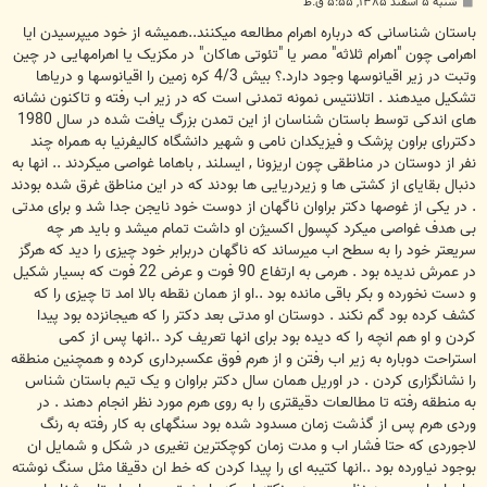
پ
شنبه ۵ اسفند ۱۳۸۵, ۵:۵۵ ق.ظ
س
ت
باستان شناسانی که درباره اهرام مطالعه میکنند..همیشه از خود میپرسیدن ایا
اهرامی چون "اهرام ثلاثه" مصر یا "تئوتی هاکان" در مکزیک یا اهرامهایی در چین
وتبت در زیر اقیانوسها وجود دارد.؟ بیش 4/3 کره زمین را اقیانوسها و دریاها
تشکیل میدهند . اتلانتیس نمونه تمدنی است که در زیر اب رفته و تاکنون نشانه
های اندکی توسط باستان شناسان از این تمدن بزرگ یافت شده در سال 1980
دکتررای براون پزشک و فیزیکدان نامی و شهیر دانشگاه کالیفرنیا به همراه چند
نفر از دوستان در مناطقی چون اریزونا , ایسلند , باهاما غواصی میکردند .. انها به
دنبال بقایای از کشتی ها و زیردریایی ها بودند که در این مناطق غرق شده بودند
. در یکی از غوصها دکتر براوان ناگهان از دوست خود نایجن جدا شد و برای مدتی
بی هدف غواصی میکرد کپسول اکسیژن او داشت تمام میشد و باید هر چه
سریعتر خود را به سطح اب میرساند که ناگهان دربرابر خود چیزی را دید که هرگز
در عمرش ندیده بود . هرمی به ارتفاع 90 فوت و عرض 22 فوت که بسیار شکیل
و دست نخورده و بکر باقی مانده بود ..او از همان نقطه بالا امد تا چیزی را که
کشف کرده بود گم نکند . دوستان او مدتی بعد دکتر را که هیجانزده بود پیدا
کردن و او هم انچه را که دیده بود برای انها تعریف کرد ..انها پس از کمی
استراحت دوباره به زیر اب رفتن و از هرم فوق عکسبرداری کرده و همچنین منطقه
را نشانگزاری کردن . در اوریل همان سال دکتر براوان و یک تیم باستان شناس
به منطقه رفته تا مطالعات دقیقتری را به روی هرم مورد نظر انجام دهند . در
وردی هرم پس از گذشت زمان مسدود شده بود سنگهای به کار رفته به رنگ
لاجوردی که حتا فشار اب و مدت زمان کوچکترین تغیری در شکل و شمایل ان
بوجود نیاورده بود ..انها کتیبه ای را پیدا کردن که خط ان دقیقا مثل سنگ نوشته