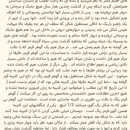
های اهرام مصر به نظر میرسید و نکته ای که باعث تعجب او باستان شناسان
همراهش گردید اینکه پس از گذشت چندین هزار سال هیچ جلبک و مرجانی به
دیوار هرم نروئیده بود . پس از تلاش بسیار انها توانستن روسوباتی را که اطراف
هرم تشکیل شده بود را کنار زده و در ورودی انرا پیدا کنند ..انها پس از عبور از
یک راهرو باریک به اتاقی مستطیل شکل که سقف ان هر چه بطرف بالا میرفت
هرمی شکل می شد رسیدن بر دیوارهای درونی در داخل این بنا هم هیچ جلبک
و مرجانی نروئیده و دیوار کاملا سالم و دست نخورده مانده بود . گوشه های هرم
به وسیله یک میله برنجی که بخاطره گذشت زمان سیاه گشته احاطه شده و از
هر گوشه به مرکز هرم وصل می شد . در مرکز هرم یک گوهر قرمز که با دقت
بسیار زیادی تراش خورده قرار داشت .با محاسبات ما این گوهر قرمز دقیقا در
مرکز هرم قرار داشت و نشان میداد انهایی که هرم را ساخته اند از دانش بسیار
بالای ریاضی و نجوم اطلاع داشته اند . یکی دیگر از عجایب هرم که باعث شده
بود زیبایی ان بیشتر نظرها را به خود جلب کند کتیبه ای بود که در هرم به چشم
میخورد . این کتیبه به شکل مستطیل بود و گوهر قرمز رنگ در تاج این کتیبه قرار
گرفته بود ..خط این کتیبه دقیقا مثل کتیبه هائی بود که از اهرام بدست امده (
تا این تاریخ که این مطلب را میخوانید این کتیبه به زبان امروزی ترجمه نشده و
طبق اخرین اطلاعات هنوز دانشمندان متخصص به روی ان کار میکنند ) گوهر
قرمز رنگ با دقت بی نظیری در کتیبه جاسازی شده است . ضخامت این گوهر بی
نظیر که به شکل یک گوی میباشد 1/3 اینچ . یکی از شگفتیهای این کتیبه
همین گوی قرمز رنگ است . دوستان خیلی تلاش کردن تا انرا از کتیبه جدا کنند
اما نشد ..تا اینکه بعد متوجه شدیم .. در قسمتی از این سنگ نوشته جائی وجود
دارد که به شکل یک قفل عمل میکند . از مکان مورد نظر باید چهار میله برنزی را
وارد کرده و انها را به جهت های مخالف فشار داد . اما بخاطره گذشت زمان میله