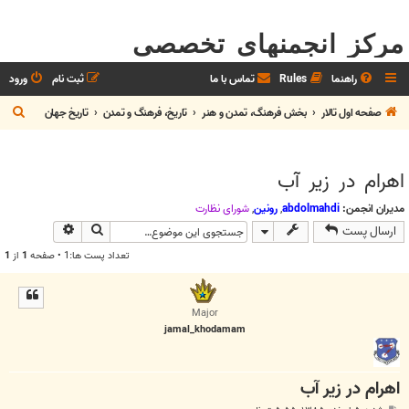
مرکز انجمنهای تخصصی
راهنما
Rules
تماس با ما
ثبت نام
ورود
ج
صفحه اول تالار
بخش فرهنگ، تمدن و هنر
تاريخ، فرهنگ و تمدن
تاريخ جهان
س
ت
اهرام در زير آب
ج
و
مدیران انجمن:
abdolmahdi
,
رونین
,
شوراي نظارت
جستجو
جستجوی پیش
ارسال پست
تعداد پست ها:1 • صفحه
1
از
1
Major
jamal_khodamam
اهرام در زير آب