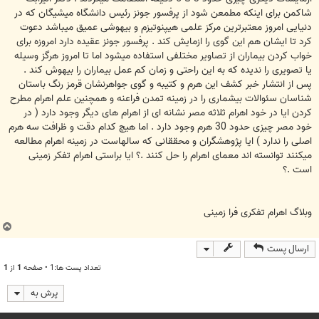
شاکمن برای اینکه مطمعن شود از پرفسور جونز رئیس دانشگاه میشیگان که در
دنیایی امروز معتبرترین مرکز علمی هیپنوتیزم و بیهوشی عمیق میباشد دعوت
کرد تا ایشان هم این گوی را ازمایش کند . پرفسور جونز عقیده دارد امروزه برای
خواب کردن بیماران از تصاویر مختلفی استفاده میشود اما تا امروز هرگز وسیله
یا تصویری را ندیده که به این راحتی و زمان کم عمل بیماران را بیهوش کند .
پس از انتشار خبر کشف این هرم و کتیبه و گوی جواهرنشان قرمز رنگ باستان
شناسان سئوالات بیشماری را در زمینه تمدن فراعنه و همچنین علم اهرام مطرح
کردن ایا در خود اهرام ثلاثه مصر نشانه ای از اهرام های دیگر وجود دارد ( در
خود مصر چیزی حدود 30 هرم وجود دارد . اما هیچ کدام دقت و ظرافت سه هرم
اصلی را ندارد ) ایا پژوهشگران و محققانی که سالهاست در زمینه اهرام مطالعه
میکنند توانسته اند معمای اهرام را حل کنند .؟ ایا براستی اهرام تفکر زمینی
است .؟
وبلاگ اهرام تفکری فرا زمینی
ب
ا
ارسال پست
ل
ا
تعداد پست ها:1 • صفحه
1
از
1
پرش به