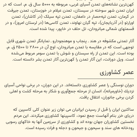
كهن‌ترین نشانه‌های تمدن آسیای غربی، مربوطه به ۵۰۰۰ سال ق. م. است كه در
ایران تمدن شهر سوخته در سیستان، تمدن عیلام در خوزستان، تمدن جیرفت
در كرمان، تمدن تپه‌حصارِ در دامغان، تمدن تپه سیلک (در کاشان)، تمدن
اورارتو (در آذربایجان)، تپه گیان نهاوند، تمدن کاسی‌ها (در لرستان امروز)، و در
قسمتهای شمالی میانرودان، تل حلف در خاپور، پیدا شده است.
آثار تمدنی مكشوفه در هند ـ پنجاب و موهنجودارو ـ نمایانگر تمدن شهری قابل
توجهی است كه در مقایسه با تمدن میانرودان، اوج آن در ۲۸۰۰ تا ۲۵۰۰ ق. م.
بوده است. این تمدن از راه سیستان و شوش با تمدن سومر مربوط می‌شده
است. ویل دورانت، این آثار تمدن را كهن‌ترین آثار تمدن بشر دانسته است.‌
عصر كشاورزی
----------------------------------------------
دوران نوسنگی را عصر كشاورزی دانسته‌اند. در این دوران، در برخی نواحی آسیای
نزدیك (خاورمیانه)، انسان از مرحله جمع‌آوری و شكار به مرحله كشت و اهلی
كردن برخی جانوران، انتقال یافت.
ساكنین ایران را قبل از رسیدن ایرانیان می توان زیر عنوان كلی كاسپین كه
دریای خزر بنام آنهاست جمع نمود، كاسپینها كشاورزی میكردند. این مردم
نخستین كشاورزان جهان بوده اند و كشاورزی از سرزمین آنها به خاكهای رسوبی
رودخانه های سند و سیحون و جیحون و دجله و فرات رسیده است.