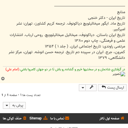
--------------------------------------------------------------
منابع
تاریخ ایران - دکتر خنجی
تاریخ ماد. ایگور میخائیلویچ دیاکونوف. ترجمه کریم کشاورز، تهران: نشر
امیرکبیر.
تاريخ ايران باستان. دياكونوف، ميخائيل ميخائيلوويچ. روحی ارباب. انتشارات
علمی و فرهنگی، چاپ دوم ۱۳۸۰
مرتضی راوندی: تاریخ اجتماعی ایران. ( جلد ۱ ) ۱۳۵۴
کمرون، جرج. ایران در سپیده دم تاریخ. ترجمه حسن انوشه. تهران، مرکز نشر
دانشگاهی، ۱۳۷۹
در گرفتاري شادمان و در سختيها خرم و گشاده رو باش تا در دو جهان کامروا باشي.
(امام علي)
ب
ا
ارسال پست
ل
ا
تعداد پست ها:1 • صفحه
1
از
1
پرش به
صفحه اول تالار
تماس با ما
Sitemap
حذف کوکی ها