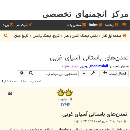
مرکز انجمنهای تخصصی
راهنما
Rules
تماس با ما
ثبت نام
ورود
ج
صفحه اول تالار
بخش فرهنگ، تمدن و هنر
تاريخ، فرهنگ و تمدن
تاريخ جهان
س
ت
تمدن‌های باستانی آسیای غربی
ج
و
مدیران انجمن:
abdolmahdi
,
رونین
,
شوراي نظارت
جستجو
جستجوی پیش
ارسال پست
تعداد پست ها:1 • صفحه
1
از
1
Captain II
SY745
تمدن‌های باستانی آسیای غربی
پ
دوشنبه ۳ اردیبهشت ۱۳۸۶, ۱۲:۲۲ ق.ظ
س
ت
در طول تاریخ، مهاجرت‌های انسانی و جابجایی ‌انسانها همواره به دلیل دستیابی