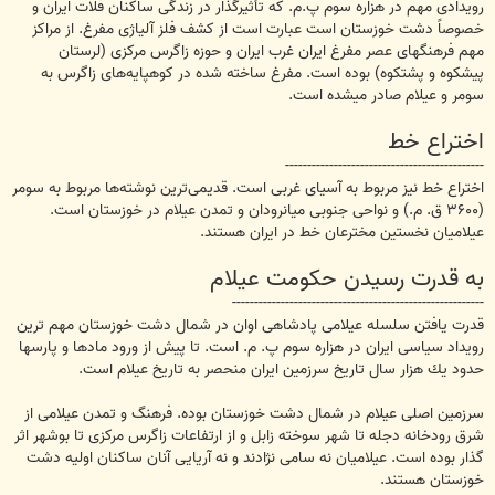
رویدادی مهم در هزاره سوم پ.م. كه تأثیرگذار در زندگی ساكنان فلات ایران و
خصوصاً دشت خوزستان است عبارت است از كشف فلز آلیاژی مفرغ. از مراكز
مهم فرهنگهای عصر مفرغ ایران غرب ایران و حوزه زاگرس مركزی (لرستان
پیشكوه و پشتكوه) بوده است. مفرغ ساخته شده در كوهپایه‌های زاگرس به
سومر و عیلام صادر میشده است.
اختراع خط
---------------------------------------------
اختراع خط نیز مربوط به آسیای غربی است. قدیمی‌ترین نوشته‌ها مربوط به سومر
(۳۶۰۰ ق. م.) و نواحی جنوبی میانرودان و تمدن عیلام در خوزستان است.
عیلامیان نخستین مخترعان خط در ایران هستند.
به قدرت رسیدن حكومت عیلام
---------------------------------------------------------
قدرت یافتن سلسله عیلامی پادشاهی اوان در شمال دشت خوزستان مهم ‌ترین
رویداد سیاسی ایران در هزاره سوم پ. م. است. تا پیش از ورود مادها و پارسها
حدود یك هزار سال تاریخ سرزمین ایران منحصر به تاریخ عیلام است.
سرزمین اصلی عیلام در شمال دشت خوزستان بوده. فرهنگ و تمدن عیلامی از
شرق رودخانه دجله تا شهر سوخته زابل و از ارتفاعات زاگرس مركزی تا بوشهر اثر
گذار بوده است. عیلامیان نه سامی نژادند و نه آریایی آنان ساكنان اوليه دشت
خوزستان هستند.