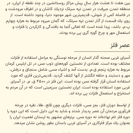
بین هفت تا هشت هزار سال پیش مراكز روستانشین در چند نقطه از ایران، در
منطقه تمدن جیرفت در تمدن تپه سیلک نزدیك كاشان و در اطراف مرودشت و
در فاصله كمی از شوش، قدیمیترین شهر موجود دنیا، وجود داشته است. از
روی یك قسمت از آثار تمدن تپه سیلک، كه گمان میرود مربوط به هزاره چهارم
پ.م. باشد، پیدا شده است كه اهالی آنجا به بافندگی و كاركردن با فلزات و
استعمال مهر و چرخ گوزه گری پی برده بودند.
عصر فلز
-----------------------------------------------
آسیای غربی صحنه گذار انسان از مرحله نوسنگی به مراحل استفاده از فلزات
مختلف بوده است. تعدادی از نخستین كوره‌های ذوب مس در تل ابليس كرمان
مربوط به هزاره پنجم ق.م. بدست آمد و اشیاء مسی شامل سنجاق و درفش،
مهر و دستبند و حلقه انگشتر از آنها كشف گرديد. قدیمی‌ترین فلزی كه مورد
استفاده انسان قرار گرفته مس بوده است. این فلز در ۴۵۰۰ ق. م. در آسیای
غربی مورد استفاده بوده است. ایران نخستین سرزمینی است كه در آن مردم به
استخراج و استعمال فلزات پی برده اند.
از اواسط دوران فلز، بجز مس، فلزات دیگری چون قلع، طلا، نقره در چرخه
فن‌آوری مردمان آن عصر پدیدار شدند و شاید به این دلیل است كه این دوره را
دوره فلز نام نهاده‌اند نه دوره مس. برنزهای مشهور به لرستان اهمیت ایران را
بعنوان یك مركز فلزكاری در آسیای غربی باستان بطور روشن نشان میدهد.