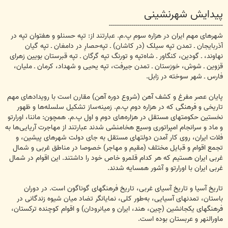
پیدایش شهرنشینی
--------------------------------------------------------
شهرهای مهم ایران در هزاره سوم پ.م. عبارتند از: تپه حسنلو و هفتوان تپه در
آذربایجان ـ تمدن تپه سیلک (در کاشان) ـ تپه‌حصارِ در دامغان ـ تپه گیان
نهاوند، ـ گودین، كنگاور ـ شاه‌تپه و تورنگ تپه گرگان ـ تپه قبرستان بویین زهرای
قزوين ـ شوش، خوزستان ـ تمدن جیرفت، تپه یحیی و شهداد، كرمان ـ ملیان،
فارس ـ شهر سوخته در زابل.
پایان عصر مفرغ و كشف آهن (شروع دوره آهن) مقارن است با رویدادهای مهم
تاریخی و فرهنگی كه در هزاره دوم پ.م. زمینه‌ساز تشكیل سلسله‌ها و ظهور
نخستین حكومتهای مستقل در هزاره‌های دوم و اول پ.م. همچون: ماننا، اورارتو
و ماد و سرانجام امپراتوری وسیع هخامنشی شدند عبارتند از مهاجرت آریایی‌ها به
فلات ایران، روی كار آمدن دولتهای مستقل به جای دولت شهرهای پیشين، و
تجمع اقوام و قبایل مختلف (مقیم و مهاجر) خصوصا در مناطق غربی و شمال
غربی ایران هستیم كه هر كدام قلمرو خاص خود را داشتند. این اقوام در شمال
غربی ایران با اورارتو و آشور همسایه شدند.
تاریخ آسیا و تاریخ آسیای غربی، تاریخ فرهنگهای گوناگون است. در دوران
باستان، تمدنهای آسیایی، به‌طور كلی، نمایانگر تضاد میان شیوه زندگانی در
فرهنگهای یكجانشین (چین، هند، ایران و میانرودان) و اقوام كوچنده تركستان،
ماورالنهر و عربستان بوده است.