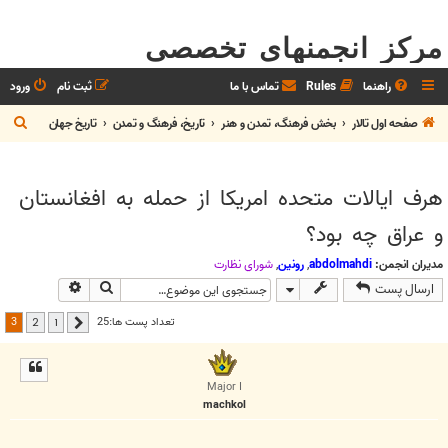
مرکز انجمنهای تخصصی
راهنما
Rules
تماس با ما
ثبت نام
ورود
ج
صفحه اول تالار
بخش فرهنگ، تمدن و هنر
تاريخ، فرهنگ و تمدن
تاريخ جهان
س
ت
هرف ايالات متحده امريکا از حمله به افغانستان
ج
و عراق چه بود؟
و
مدیران انجمن:
abdolmahdi
,
رونین
,
شوراي نظارت
جستجو
جستجوی پیش
ارسال پست
3
تعداد پست ها:25
2
1
قبلی
Major I
machkol