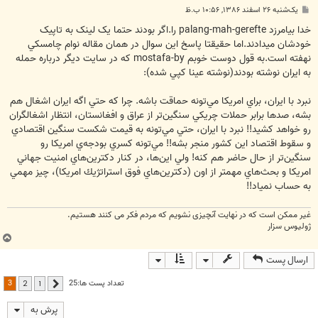
پ
یک‌شنبه ۲۶ اسفند ۱۳۸۶, ۱۰:۵۶ ب.ظ
س
ت
خدا بيامرزد palang-mah-gerefte را.اگر بودند حتما يک لينک به تاپيک
خودشان ميدادند.اما حقيقتا پاسخ اين سوال در همان مقاله نوام چامسکي
نهفته است.به قول دوست خوبم mostafa-by که در سايت ديگر درباره حمله
به ايران نوشته بودند(نوشته عينا کپي شده):
نبرد با ايران، براي امريكا مي‌تونه حماقت باشه. چرا كه حتي اگه ايران اشغال هم
بشه، صدها برابر حملات چريكي سنگين‌تر از عراق و افغانستان، انتظار اشغالگران
رو خواهد كشيد!! نبرد با ايران، حتي مي‌تونه به قيمت شكست سنگين اقتصادي
و سقوط اقتصاد اين كشور منجر بشه!! مي‌تونه كسري بودجه‌ي امريكا رو
سنگين‌تر از حال حاضر هم كنه! ولي اين‌ها، در كنار دكترين‌هاي امنيت جهاني
امريكا و بحث‌هاي مهمتر از اون (دكترين‌هاي فوق استراتژيك امريكا)، چيز مهمي
به حساب نمياد!!
غیر ممکن است که در نهایت آنچیزی نشویم که مردم فکر می کنند هستیم.
ژولیوس سزار
ب
ا
ارسال پست
ل
ا
3
تعداد پست ها:25
2
1
قبلی
پرش به