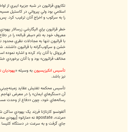
تکاپوي قرائيون در شبه جزيره ايبري از اوا
اسلامي بود ولي پيرواني در کاستيل مسيح
را به سرکوب و اخراج آنان ترغيب کرد. پس
خطر قرائيون براي اليگارشي زرسالار يهودي
معروف خود به ‏نام «سِفر قباله» را در دفا
با قرائيون تنها به مجادلات نظري محدود 
خشن و سرکوب‌گرانه با قرائيون داشتند. شد
فريزوئل با آنان ياد کرده و اشاره نموده
مخالف قرائيون» بود و با آنان برخوردي خ
تأسيس انکيزيسيون
به‏ وسيله «
يهوديان 
نيز باشد.
رساله‌هاي خود، چون «دفاع از وحدت مسيح
«مرتد»، apostate نه «ما
جاي گرفت و به سرعت در دستگاه کليسا رشد کرد. از سال 1403 اسقف شهر کارتاژنا و از 1415 ت