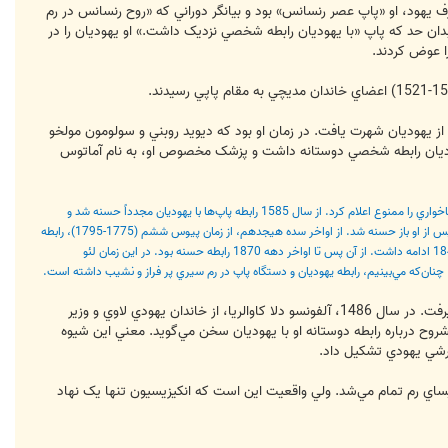
ارف يهود، او «پاپ عصر رنسانس» بود و بيانگر دوراني که «روح رنسانس در رم
 بدان حد که پاپ «با يهوديان رابطه شخصي نزديک داشت.» او يهوديان را در
ا عوض کردند.
 از يهوديان شهرت يافت. در زمان او بود که ديويد روبني و سولومون مولخو
ر نمود. پاپ جوليوس سوم (1550-1555)، از خاندان مديچي، نيز با يهوديان رابطه شخصي دوستانه داشت و پزشک مخصوص او، به ‏نام آماتوس
از نيمه دوم سده شانزدهم، با صعود خاندان کتخومنس، رابطه پاپ با يهوديان تيره شد. در سال 1567 پاپ پيوس پنجم (1566- 1572) طي فرماني رباخواري را ممنوع اعلام کرد. از سال 1585 رابطه پاپ‌ها با يهوديان مجدداً حسنه شد و
يهوديان، از جمله يکي از اعضاي خاندان لوپز، بار ديگر به دستگاه پاپ راه يافتند. در زمان کلمنت دوازدهم (1730-1740) اين رابطه مجدداً تيره شد و پس از او باز حسنه شد. از اواخر سده هيجدهم، از زمان پيوس ششم (1775-1795)، رابطه
پاپ با اليگارشي يهودي به تيرگي گراييد. در اوايل سده نوزدهم، لئو دوازدهم (1823- 1829) به مقابله شديد با يهوديان برخاست. اين وضع تا سال 1846 ادامه داشت. از آن پس تا اواخر دهه 1870 رابطه حسنه بود. در اين زمان لئو
) آغاز به کار کرد که يک کانون مهم مسلمان‌نشين به ‏شمار مي‏رفت. در سال 1486، آلفونسو دلا کاوالريا، از خاندان يهودي لاوي و وزير
مشروح درباره رابطه دوستانه او با يهوديان سخن مي‌گويد. معني اين شيوه
گارشي يهودي تشکيل داد.
يساي رم تمام مي‌شد. ولي واقعيت اين است که انکيزيسيون تنها يک نهاد