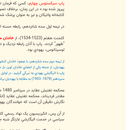
پاپ سيکستوس چهارم
، کسي که فرمان تأ
پيروز شده بود.» در اين زمان، برخلاف تص
کتابخانه واتيکان و نيز به عنوان پزشک
در نيمه اول سده شانزدهم، رابطه حسنه اليگارشي يهودي با پ
کلمنت هفتم (1523-1534)، از
خاندان م
لوسيتانوس، يهودي بود.
سيزدهم (1878- 1903) به مقابله با يهوديان برخاست و در سال 1892 آنان را به همدستي با فراماسون ها و مشارکت در توطئه‌هاي ايشان متهم کرد. چنان‌که مي‌بينيم، رابطه يهوديان و دستگاه پاپ در رم سيري پر فراز و نشيب داشته است.
محکمه تفتيش عقايد در سپتامبر 1480 در شهر
مقتدر فرديناند، محکمه تفتيش عقايد (انکي
نگارش دقيقَن آن است که خوانندگان يهودي 
از آن پس، انکيزيسيون يک نهاد رسمي کليس
سياسي در خدمت اليگارشي غارتگر شبه جزي