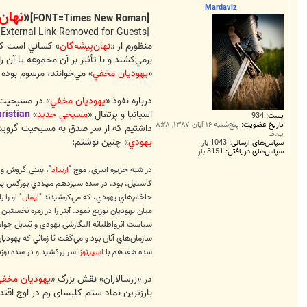
ت
Mardaviz
«
نهان‌
[FONT=Times New Roman]
[External Link Removed for Guests]
منظورم از «
نهان‌پيشه‌گان
» کساني است که 
برمي‌کشند و با تأثير بر آن مجموعه يا آن
«
يهوديان مخفي
» مي‌خوانند، مرسوم بوده
درباره نفوذ «
يهوديان مخفي
اسپانيا و پرتغال «
مسيحي جديد
»
ristian
پست:
934
تاریخ عضویت:
پنج‌شنبه ۱۶ آبان ۱۳۸۷, ۸:۲۸
داشتيم که از سر صدق به مسيحيت گرويدند 
ب.ظ
يهودي
» چنين نوشتم:
سپاس‌های ارسالی:
1043 بار
سپاس‌های دریافتی:
3151 بار
در شبه جزيره ايبري، موج "
ارتداد
حاخام‌هاي يهودي، که مي‌کوشيدند "
ايمان
ميان يهوديان توزيع نمود. آبنر را در زمره نخستين 
سياست انزواطلبانه اليگارشي يهودي و تبديل جوام
سازمان‌هاي آنان بود و مي‌گفت تا زماني که يهود
سده هفدهم با
اسپينوزا
سر برکشيد و در سده ن
در «زرسالاران» نقش بزرگ «
يهوديان مخف
بارزترين نماد ستم کليساي رم در اوج اقتد