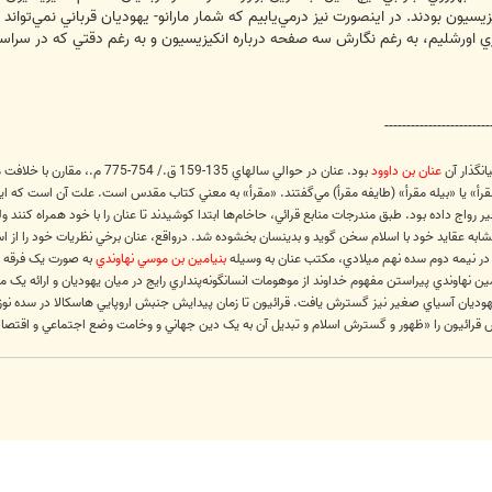
يزيسيون بودند. در اين‏صورت نيز درمي‌يابيم که شمار مارانو- يهوديان قرباني نمي‌توان
ورشليم، به‏ رغم نگارش سه صفحه درباره انکيزيسيون و به ‏رغم دقتي که در سراسر 
------------------------
انگذار آن
عنان بن داوود
بود. عنان در حوالي سال‏هاي 35
 مقرأ» يا «بيله مقرأ» (طايفه مقرأ) مي‌گفتند. «مقرأ» به معني کتاب مقدس است. علت آن است که ا
واج داده بود. طبق مندرجات منابع قرائي، حاخام‌ها ابتدا کوشيدند تا عنان را با خود همراه کنند
ز تشابه عقايد خود با اسلام سخن گويد و بدينسان بخشوده شد. درواقع، عنان برخي نظريات خود را از اسل
. در نيمه دوم سده نهم ميلادي، مکتب عنان به ‏وسيله
بنيامين بن موسي نهاوندي
به صورت يک فرقه مت
مين نهاوندي پيراستن مفهوم خداوند از موهومات انسانگونه‌پنداري رايج در ميان يهوديان و ارائه يک 
هوديان آسياي صغير نيز گسترش يافت. قرائيون تا زمان پيدايش جنبش اروپايي هاسکالا در سده نوزدهم
ش قرائيون را «ظهور و گسترش اسلام و تبديل آن به يک دين جهاني و وخامت وضع اجتماعي و اقت