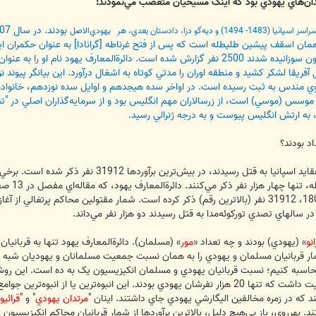
دان‌هاي يهودي بود که اينک مسيحيان متعصب مي‌نمودند:
دستان بعدي، هر يهودي‌الاصل
همان اسقف پيشين طليطله است که پس از فتح غرناطه [گرانادا] به عنوان حکمران ا
ريقا لشکر کشيد و منطقه اوران را مدتي کوتاه به اشغال درآورد. اين بيانگر پيون
وي مندس به ثبت رسيده است. در اواخر سده هيجدهم و اوايل سده نوزدهم، خانواده‌اي
ه نام يهودي او موسس (موسي) است، از زرسالاران مهم انگليس بود و از سرمايه‌گذاران اصلي 
اد بودند؟
1758، يع
 سال‏هاي تصدي تورکوئه‌مدا به قتل رسيدند دو هزار نفر مي‌داند.
انو
» (يهودي) بودند و چه تعداد «
مور
» (مسلمان). دائرةالمعارف يهود تنها به قربانيا
مار قربانيان مسلمان و يهودي را به همان نسبت جمعيت مسلمانان و يهوديان شبه جز
شترين رقم (330 هزار نفر) محاسبه کنيم؛ نسبت قربانيان يهودي و مسلمان انکيزيسيون يک به ده
غرناطه در زمان سقوط 500 هزار نفر جمعيت داشت که تنها 20 هزار نفرشان يهودي بودند. اين ا
ند که در زمره مخالفين اليگارشي يهودي جاي داشتند. اينان "
مرتدان يهودي
" و "
قرائيو
. بهرروي، باز بي‌هيچ دليل، بالاترين برآوردها از شمار قربانيان محاکم انکيزيسيون