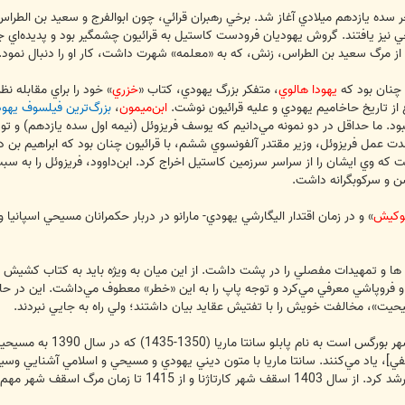
خر سده يازدهم ميلادي آغاز شد. برخي رهبران قرائي، چون ابوالفرج و سعيد بن الطراس، 
ي نيز يافتند. گروش يهوديان فرودست کاستيل به قرائيون چشمگير بود و پديده‌اي
 از مرگ سعيد بن الطراس، زنش، که به «معلمه» شهرت داشت، کار او را دنبال نمود.
 چنان بود که
يهودا هالوي
، متفکر بزرگ يهودي، کتاب «
خزري
» خود را براي مقابله نظ
ع از تاريخ حاخاميم يهودي و عليه قرائيون نوشت.
ابن‌ميمون
،
بزرگ‌ترين فيلسوف يهو
نبود. ما حداقل در دو نمونه مي‌دانيم که يوسف فريزوئل (نيمه اول سده يازدهم) و ت
ت عمل فريزوئل، وزير مقتدر آلفونسوي ششم، با قرائيون چنان بود که ابراهيم بن داو
 است که وي ايشان را از سراسر سرزمين کاستيل اخراج کرد. ابن‌داوود، فريزوئل را ب
شن و سرکوبگرانه داشت.
نوکيش
» و در زمان اقتدار اليگارشي يهودي- مارانو در دربار حکمرانان مسيحي اسپانيا
يت»، مخالفت خويش را با تفتيش عقايد بيان داشتند؛ ولي راه به جايي نبردند.
آلفونسو کارتاژنا فرزند ي
رانو» [يهودي مخفي]، ياد مي‌کنند. سانتا ماريا با متون ديني يهودي و مسيحي و اسلامي آشن
ا زمان مرگ اسقف شهر مهم بورگس بود.