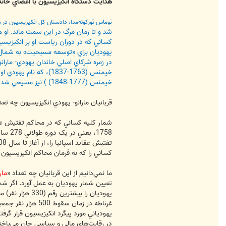
هدايت دستگاه انکيزيسيون با اعضاي خان
توماس تورکوئه‌مدا، دادستان کل انکيزيسيون در سراسر اسپانيا (1483- 1494) و ديه‌گو دزا، دا
شد و تا زمان مرگ در اين سمت ماند. او 
يهوديان براي «توسعه مسيحيت» به شمال آف
در زمره شرکاي اصلي خاندان يهودي- ماران
خيمنس (1763-1837)، ک
خيمنس (1777-1848) ) نيز مسيحي شد، به ارتش انگليس پيوست و به درجه ژنرالي رسيد.
قربانيان مارانو- يهودي انکيزيسيون چه تعد
کساني را که به فرمان محاکم انکيزيسيون در
ما نمي‌دانيم از اين قربانيان چه تعداد «
مار
تعيين شمار يهوديان به عمل آورد. اگر ش
يهوديان را بي
يهودياني مورد پيگرد انکيزيسيون قرار گرفت
در رقابت‌هاي مالي و سياسي جان مي‌باختند