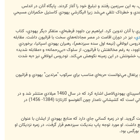
به اين سرزمين رفتند و تبليغ خود را آغاز کردند. پايگاه آنان در اندلس
 جدي و خطرناک تلقي مي‌شد زيرا اليگارشي يهودي کاستيل حکمرانان مسيحي
ري با آنان تدوين کرد. ابراهيم بن داوود قرطبه‌اي، متفکر ديگر يهودي، کتاب
دي
، نيز در دوران اقامت در مصر مجادله‌هاي سخت با قرائيون داشت. مقابله
ودروس ابولافي (نيمه اول سده سيزدهم)، رهبران يهودي اسپانيا، برخوردي
ود، به ‏رغم مخالفتش با قرائيون، از سلوک «بي‌رحمانه» و «مقابله شديد»
ه سبب خشونتش در اين زمينه نکوهش مي‌کند. تودروس ابولافي نيز «به شدت
 و پرتغال مي‌توانست حربه‌اي مناسب براي سرکوب "مرتدين" يهودي و قرائيون
تأسيس محکمه تفتيش عقايد زمينه‌چيني‏ ها و تمهيدات مفصلي را در پشت داشت. از اين ميان به‏ ويژه بايد به کتاب کشيش اسپيناي يهودي‌الاصل اشاره کرد که در سال 1460 ميلادي منتشر شد و در
آن «سنگرهاي ايمان» را در معرض تهاجم و فروپاشي معرفي مي‌کرد و توجه پاپ را به اين «خطر» معطوف مي‌داشت. اين در حالي است که کشيشاني نامدار چون آلفونسو کارتاژنا (1384- 1456) در
ک يهودي ساکن شهر بورگس است به ‏نام پابلو سانتا ماريا (1350-1435) که در سال 1390 به مسيحيت گرويد. او در زمره کساني جاي دارد که منابع يهودي از ايشان با عنوان
ايي وسيع داشت. او مورد توجه پاپ بنديکت سيزدهم قرار گرفت، در زمره نزديکان او