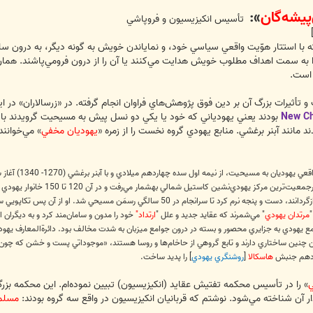
پيشه‌گان
»:
تأسيس انکيزيسيون و فروپاشي
با استتار هوّيت واقعي سياسي خود، و نماياندن خويش به گونه ديگر، به درون سازم
 را به سمت اهداف مطلوب خويش هدايت مي‌کنند يا آن را از درون فرومي‌پاشند. همان‌گ
 است.
New Ch
بودند يعني يهودياني که خود يا يکي دو نسل پيش به مسيحيت گرويدند با 
مانند آبنر برغشي. منابع يهودي گروه نخست را از زمره «
يهوديان مخفي
» مي‌خوانند 
"، يعني گروش
" او را بازگردانند، دست و پنجه نرم کرد تا سرانجام در 50 سالگي رسمَ
"
مرتدان يهودي
" مي‌شمرند که عقايد جديد و علل "
ارتداد"
خود را مدون و سامان‌مند کرد و به ديگران ارا
ع يهودي به جزايري محصور و بسته در درون جوامع ميزبان به شدت مخالف بود. دائرةالمعارف يهود مي
يان چنين ساختاري دارند و تابع گروهي‌ از حاخام‌ها و روسا هستند، «موجوداتي پست و خشن که چون
وزدهم جنبش
هاسکالا
[
روشنگري يهودي
] را پديد ساخت.
ي
» را در تأسيس محکمه تفتيش عقايد (انکيزيسيون) تبيين نموده‌ام. اين محکمه بزرگ‌
ار آن شناخته مي‌شود. نوشتم که قربانيان انکيزيسيون در واقع سه گروه بودند:
مسلم