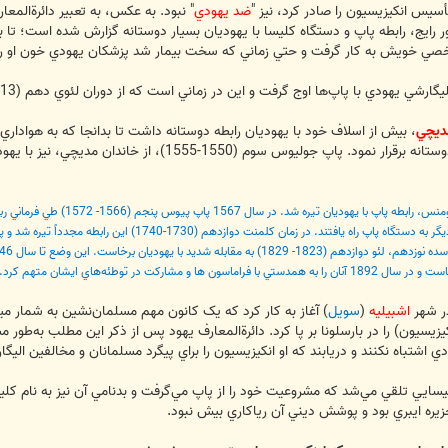
سيس انکيزيسيون را صادر کرد، نيز "
ضد يهودي
" نبود. به عکس، به تعبير دائرةالمع
ور رايج، رابطه پاپ و دستگاه کليسا با يهوديان بسيار دوستانه گزارش شده است؛ تا
 شخصي خويش به کار گرفت و حتي زماني که سخت بيمار شد پزشکان يهودي خون او ر
اپ‌ها اوج گرفت و اين در زماني است که از دوران لئوي دهم (1513-1521) اعضاي خاندان مديچي به مقام پاپي رسيدند.
ديچي
، بيش از اسلاف خود با يهوديان رابطه دوستانه داشت تا بدانجا که به هواداري
"ظهور" کردند. پاپ با آنان رابطه نزديک و دوستانه برقرا
اشبيليه
(
سويل
زيسيون) را در بارسلونا بر پا کرد. دائرةالمعارف يهود پس از ذکر اين مطلب به‌طور 
اشتباه نکنند و دريابند که او انکيزيسيون را براي پيگرد مسلمانان و مخالفين الي
ايي تلقي مي‌شد که مشروعيت خود را از پاپ مي‌گرفت و بدنامي آن نيز به‏ نام کل
ره ايبري بود و پوشش ديني آن رياکاري‌ بيش نبود.