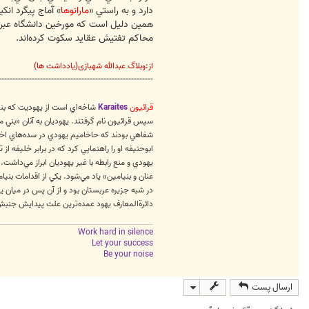
دارد و به راستي «
مارانوها
» آماج پيگرد انک
همين دليل است که مورخين دانشگاه عبري ا
محاکم تفتيش عقايد سکوت کرده‌اند.
از:وبلاگ عبدالله شهبازی(یادداشت ها)
--------------------------------------------------------
قرائيون
Karaites
شاخه‌اي است از يهوديت که بني
سپس قرائيون نام گرفتند. يهوديان به آنان «بني‌
شفاهي بودند که حاخاميم يهودي در سده‌هاي اخير ر
ابوحنيفه او را راهنمايي کرد که در برابر خليفه ا
يهودي و منع رابطه با غير يهوديان ابراز مي‌داشت
عنان و بنيامين» ياد مي‌شود. يکي از اقدامات بنيا
در شبه جزيره عربستان بود و از آن پس در ميان ي
دائرةالمعارف يهود عمده‌ترين علت پيدايش جنب
Work hard in silence
Let your success
Be your noise
ارسال پست