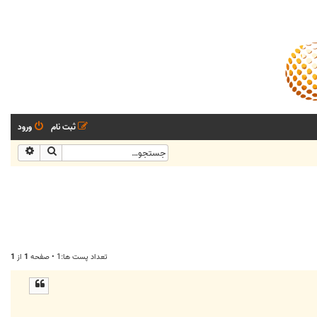
ثبت نام
ورود
جستجو
جستجو
تعداد پست ها:1 • صفحه
1
از
1