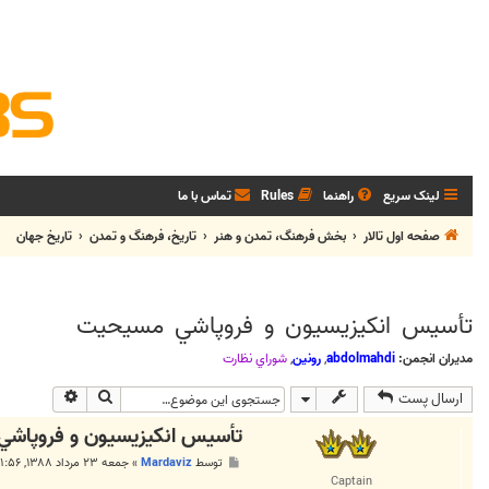
لینک سریع
راهنما
Rules
تماس با ما
صفحه اول تالار
بخش فرهنگ، تمدن و هنر
تاريخ، فرهنگ و تمدن
تاريخ جهان
تأسيس انکيزيسيون و فروپاشي مسيحيت
مدیران انجمن:
abdolmahdi
,
رونین
,
شوراي نظارت
جستجو
جستجوی پی
ارسال پست
تأسيس انکيزيسيون و فروپاش
پ
توسط
Mardaviz
»
جمعه ۲۳ مرداد ۱۳۸۸, ۱:۵۶ ق.ظ
س
Captain