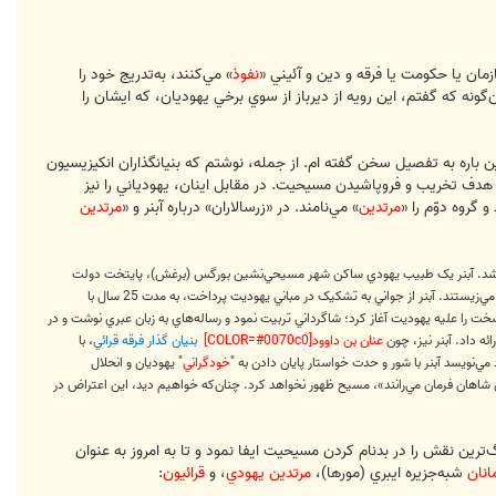
ان يا حکومت يا فرقه و دين و آئيني «
نفوذ
» مي‌کنند، به‌تدريج خود را
ونه که گفتم، اين رويه از ديرباز از سوي برخي يهوديان، که ايشان را
» در مسيحيت و تأثيرات بزرگ آن بر دين فوق پژوهش‌هاي فراوان انجام گرفته. در «زرسالاران» در اين باره به تفصيل سخن گفته‎ ام. از جمله، نوشتم که بنيانگذاران انکيزيسيون
هدف تخريب و فروپاشيدن مسيحيت. در مقابل اينان، يهودياني را نيز
و گروه دوّم را «
مرتدين
» مي‌نامند. در «زرسالاران» درباره آبنر و «
مرتدين
 واقعي يهوديان به مسيحيت، از نيمه اول سده چهاردهم ميلادي و با آبنر برغشي (1270- 1340) آغاز شد. آبنر يک طبيب يهودي ساکن شهر مسيحي‌نشين بورگس (برغش)، پايتخت دولت
کاستيل، بود. در سده سيزدهم ميلادي بورگس پرجمعيت‌ترين مرکز يهودي‌نشين کاستيل شمالي به‏شمار مي‌رفت و در آن 120 تا 150 خانوار يهودي مي‌زيستند. آبنر از جواني به تشکيک در مباني يهوديت پرداخت، به مدت 25 سال با
ن مسيحي شد. او از آن پس تکاپويي سخت را عليه يهوديت آغاز کرد؛ شاگرداني تربيت نمود و رساله‌هاي به زبان عبري نوشت و در
ئه داد. آبنر نيز، چون
عنان بن داوود[COLOR=#0070c0]
بنيان گذار فرقه قرائي
، با
‌نويسد آبنر با شور و حدت خواستار پايان دادن به "
خودگراني
" يهوديان و انحلال
 شاهان فرمان مي‌رانند»، مسيح ظهور نخواهد کرد. چنان‌که خواهيم ديد، اين اعتراض در
ترين نقش را در بدنام کردن مسيحيت ايفا نمود و تا به امروز به عنوان
انان
شبه‌جزيره ايبري (مورها)،
مرتدين يهودي
، و
قرائيون
: