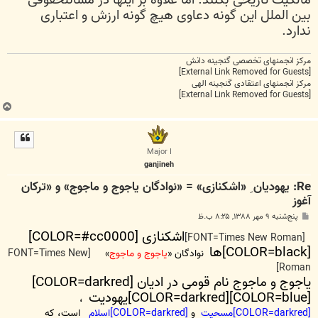
بین الملل این گونه دعاوی هیچ گونه ارزش و اعتباری
ندارد.
مرکز انجمنهای تخصصی گنجینه دانش
[External Link Removed for Guests]
مرکز انجمنهای اعتقادی گنجینه الهی
[External Link Removed for Guests]
ب
ا
ل
ا
Major I
ganjineh
Re: یهودیان ِ «اشکنازی» = «نوادگان یاجوج و ماجوج» و «ترکان
آغوز
پ
پنج‌شنبه ۹ مهر ۱۳۸۸, ۸:۲۵ ب.ظ
س
اشکنازی [COLOR=#cc0000]
ت
[FONT=Times New Roman]
[COLOR=black]ها
نوادگان «
یاجوج و ماجوج
»
[FONT=Times New
Roman]
یاجوج و ماجوج نام قومی در ادیان [COLOR=darkred]
[COLOR=blue][COLOR=darkred]یهودیت
،
[COLOR=darkred]مسحیت
و
[COLOR=darkred]اسلام
است، که