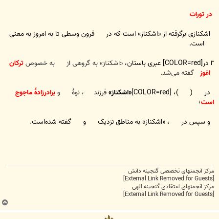
در تورات
اشکنازی برگرفته از «اشکناز» است که در قرون وسطی تا به امروز به معنی
است.
ّا در[COLOR=red] عبری باستان،
«اشکناز» به گروهی از به خصوص
ترکان
اغوز
گفته می‌شد.
در ( )، [COLOR=red]
«اشکناز»
فرزند ، نوهٔ و
برادرزادهٔ ماجوج
است
؛
و سپس در ، «اشکناز» به مناطق نزدیک و گفته شده‌است.
مرکز انجمنهای تخصصی گنجینه دانش
[External Link Removed for Guests]
مرکز انجمنهای اعتقادی گنجینه الهی
[External Link Removed for Guests]
ب
ا