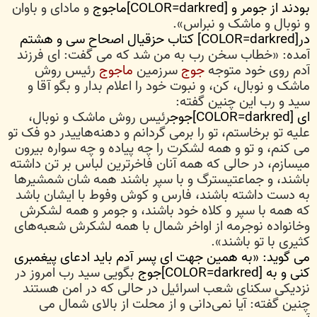
بودند از جومر و [COLOR=darkred]ماجوج
و مادای و باوان
و نوبال و ماشک و نبراس».
در[COLOR=darkred] کتاب حزقیال اصحاح سی و هشتم
آمده: «خطاب سخن رب به من شد که می گفت: ای فرزند
آدم روی خود متوجه
جوج
سرزمین
ماجوج
رئیس روش
ماشک و نوبال، کن، و نبوت خود را اعلام بدار و بگو آقا و
سید و رب این چنین گفته:
ای [COLOR=darkred]جوج
رئیس روش ماشک و نوبال،
علیه تو برخاستم، تو را برمی گردانم و دهنه‌هاییدر دو فک تو
می کنم، و تو و همه لشکرت را چه پیاده و چه سواره بیرون
میسازم، در حالی که همه آنان فاخرترین لباس بر تن داشته
باشند، و جماعتیسترگ و با سپر باشند همه شان شمشیرها
به دست داشته باشند، فارس و کوش وفوط با ایشان باشد
که همه با سپر و کلاه خود باشند، و جومر و همه لشکرش
وخانواده نوجرمه از اواخر شمال با همه لشکرش شعبه‌های
کثیری با تو باشند».
می گوید: «به همین جهت ای پسر آدم باید ادعای پیغمبری
کنی و به [COLOR=darkred]جوج
بگویی سید رب امروز در
نزدیکی سکنای شعب اسرائیل در حالی که در امن هستند
چنین گفته: آیا نمی‌دانی و از محلت از بالای شمال می