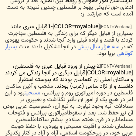
کارشناسان امور حقوقی و روابط بین الملل
، بعد از بررسی
ادعای حق تاریخی یهود بر فلسطین چندین نتیجه به دست
آمده است که عبارتند از:
1-[COLOR=royalblue]قبایل عبری
مانند
[FONT=Verdana]
بسیاری از قبایل دیگر که برای زندگی به فلسطین مهاجرت
کردند با قصد و اراده قبلی وارد آنجا شدند و حکومت یهودی
که در
سه هزار سال پیش
در آنجا تشکیل دادند مدت
بسیار
کوتاهی
برپا بود.
2-پیش از ورود قبایل عبری به فلسطین،
[FONT=Verdana]
[COLOR=royalblue]قبایل دیگری در آنجا زندگی می کردند
و ساکنان اصلی آن کنعانیان بودند که پیوسته استقرار
داشتند و از نژاد سامی (عرب) بودند.
مذهب و آئین ساکنان
فلسطین در دوره امپراتوری روم و بیزانس،
مسحیت
بود و این
امر در هیچ یک از امور آن تأثیر نگذاشت و تغییری در
معادلات آنبه وجود نیاورد. به تبع آن، خصوصیت عربی بودن
آن نیز حفظ شد. بعد از سقوطامپراتوری بیزانس و فتوحات
مسلمانان در قرن هفتم میلادی بیشتر ساکنانفلسطین
مسلمان شدند و اقلیت مسیحی و یهودی، با حفظ هویت
عربی خود، در زیرحکومت اسلامی، آرام و آزاد در کنار یکدیگر