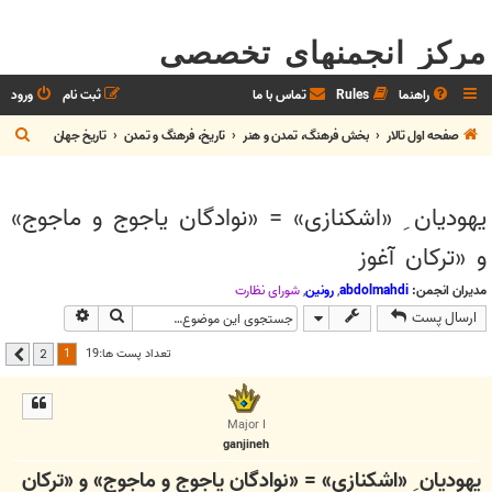
مرکز انجمنهای تخصصی
راهنما
Rules
تماس با ما
ثبت نام
ورود
ج
صفحه اول تالار
بخش فرهنگ، تمدن و هنر
تاريخ، فرهنگ و تمدن
تاريخ جهان
س
ت
یهودیان ِ «اشکنازی» = «نوادگان یاجوج و ماجوج»
ج
و «ترکان آغوز
و
مدیران انجمن:
abdolmahdi
,
رونین
,
شوراي نظارت
جستجو
جستجوی پیشر
ارسال پست
1
تعداد پست ها:19
2
بعدی
Major I
ganjineh
یهودیان ِ «اشکنازی» = «نوادگان یاجوج و ماجوج» و «ترکان