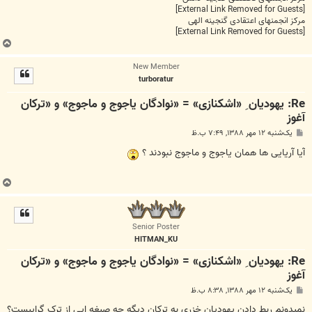
[External Link Removed for Guests]
مرکز انجمنهای اعتقادی گنجینه الهی
[External Link Removed for Guests]
ب
ا
New Member
ل
turboratur
ا
Re: یهودیان ِ «اشکنازی» = «نوادگان یاجوج و ماجوج» و «ترکان
آغوز
پ
یک‌شنبه ۱۲ مهر ۱۳۸۸, ۷:۴۹ ب.ظ
س
ت
آیا آریایی ها همان یاجوج و ماجوج نبودند ؟
ب
ا
ل
ا
Senior Poster
HITMAN_KU
Re: یهودیان ِ «اشکنازی» = «نوادگان یاجوج و ماجوج» و «ترکان
آغوز
پ
یک‌شنبه ۱۲ مهر ۱۳۸۸, ۸:۳۸ ب.ظ
س
ت
نمیدونم ربط دادن یهودیان خزری به ترکان دیگه چه صیغه ایی از ترک گراییست؟