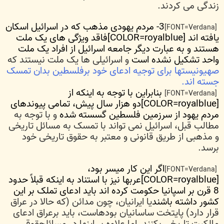
زندگی می کردند.
3- مردم یهودی مذهب که در اسرائیل اسکان
[FONT=Verdana]
یافته اند [COLOR=royalblue]فاقد ویژگی های یک ملت
هستند
و به عبارت دیگر جامعه اسرائیل از افراد یک ملت
واحد تشکیل نشده است
و اسرائیلی ها یک ملت نیستند که
صهیونیستها برای توجیه ادعای خود برفلسطین بدان تمسک
جسته اند.
بنابراین با توجه به اینکه از
[FONT=Verdana]
[COLOR=royalblue]دو هزار سال پیش، تمامی پیوندهای
مردم یهود از سرزمین فلسطین گسسته شده
و با توجه به
مطالب قبل، اسرائیل نمی تواند با تمسک به مسائل تاریخی
و مذهبی از طریق قانونی و معتبر به حقوق تاریخی خود
برسد.
اگر این کار میسر بود،
[FONT=Verdana]
[COLOR=royalblue]عربها نیز با استناد به اینکه قبلاً حدود
8 قرن بر اسپانیا حکومت کرده اند باید ادعای تملک بر این
کشور داشته باشند
یا ایرانیان، چون مدائن (که حالا در عراق
قرار دارد) پایتخت ساسانیان بودهاست، باید برعراق ادعای
مالکیت تاریخی بکنند. اما علاوه بر اینها در مسائلحقوقی