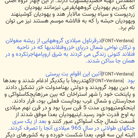
المقدس کهبه حصیدیمشهرت دارند. از این چهار گروه اصلی
که بگذریم یهودیان گروههایفرعی نیزمانند یهودیان
زردپوست و سیاه پوست مالابار هند و یهودیان کوشینهند
ویهودیان حبشه را که به فالاشه موسم هستند نیز می توان
نام برد.
درقرناول میلادی گروههایی از ریشه مغولان
[FONT=Verdana]
و ترکان نواحی شمال دریای خزروفنلاندیها که در ناحیه
فنلاند کنونی زندگی می کردند به شرق اروپامهاجرتکرده و در
همان جا ساکن شدند.
آئین این اقوام بت پرستی
[FONT=Verdana]
بود
کهتدریجاً با یکدیگر ادغام شدند و بعدها
[FONT=Verdana]
به دین یهود گرویدند و دولتی بهنامدولت خزر تشکیل دادند
و پایتخت خود را شهر استراخان که بین مرزهایچکاسلواکی و
مجارستان و شمال غرب بوداپست فعلی بود، قرار دادند.
اینحکومتیهودی مدت 5 قرن سرپا بود و در قرن نهم میلادی
به اوج قدرت خود رسید.اینیهودیان بعداً موفق شدند از
قسمت شمال چک اسلواکی عبور کنند و
بعد از یک سری
جنگهای طولانی در سال 965 میلادی آنجا را تصرف کردند.
البته این سه قوم، بعداً شکست خورده و به کشورهای دیگر