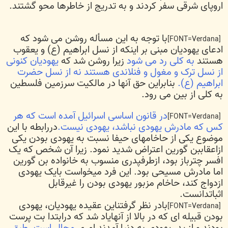
اروپای شرقی سفر کردند و به تدریج از خاطرها محو گشتند.
با توجه به این مسأله روشن می شود که
[FONT=Verdana]
ادعای یهودیان مبنی بر اینکه از نسل ابراهیم (ع) و یعقوب
هستند
به کلی رد می شود
زیرا روشن شد که
یهودیان کنونی
از نسل ترک و مغول و فنلاندی هستند نه از نسل حضرت
ابراهیم (ع).
بنابراین حق آنها در مالکیت سرزمین فلسطین
به کلی از بین می رود.
در قانون اساسی اسرائیل آمده است که هر
[FONT=Verdana]
کس که مادرش یهودی نباشد، یهودی نیست.
دررابطه با این
موضوع یکی از حاخامهای حیفا نسبت به یهودی بودن یکی
ازاعقاببن گورین اعتراض شدید نمود. زیرا آن شخص که یک
افسر چترباز بود، ازطرفپدری منسوب به خانواده بن گورین
اما مادرش مسیحی بود. این فرد میخواست بایک یهودی
ازدواج کند، حاخام مزبور یهودی بودن را غیرقابل
اثباتدانست.
بادر نظر گرفتناین عقیده یهودیان، یهودی
[FONT=Verdana]
بودن قبیله ای که در بالا از آنهایاد شد که درابتدا بت پرست
بودند و از پدر یهودی به دنیا آمدند امری
محال است.
طبق