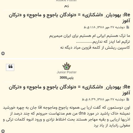
Rookie Poster
زیم
Re: یهودیان ِ «اشکنازی» = «نوادگان یاجوج و ماجوج» و «ترکان
آغوز
پ
دوشنبه ۲۷ مهر ۱۳۸۸, ۱:۱۸ ق.ظ
س
ت
ما ترک هستیم ایرانی ام هستیم برای ایران میمیریم
ترکیم اما ایدز که نداریم..............
کاسپین ریشش از کلمه قزوین میاد دیگه نه
ب
ا
ل
ا
Junior Poster
پارس3000
Re: یهودیان ِ «اشکنازی» = «نوادگان یاجوج و ماجوج» و «ترکان
آغوز
پ
دوشنبه ۲۷ مهر ۱۳۸۸, ۸:۳۹ ق.ظ
س
ت
اون دوستمون که گفت اریا یی همونه یاجوج وماجوجه اقا جان به چهره خورشید
نمیشه خاک پاشید در مورد dna من هم مدتهاست حیرونم که چند درصد از
اذریها اریایی و بقیه مهاجر هستند بحث اختلاط نزادی و ورود انبوه کلمات ترکی و
مغولی رانباید از یاد برد
ب