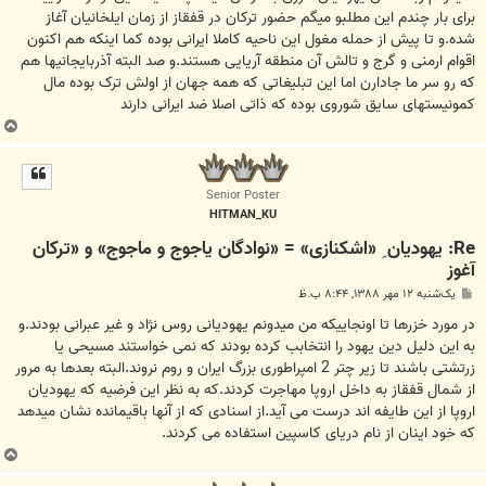
برای بار چندم این مطلبو میگم حضور ترکان در قفقاز از زمان ایلخانیان آغاز
شده.و تا پیش از حمله مغول این ناحیه کاملا ایرانی بوده کما اینکه هم اکنون
اقوام ارمنی و گرج و تالش آن منطقه آریایی هستند.و صد البته آذربایجانیها هم
که رو سر ما جادارن اما این تبلیغاتی که همه جهان از اولش ترک بوده مال
کمونیستهای سایق شوروی بوده که ذاتی اصلا ضد ایرانی دارند
ب
ا
ل
ا
Senior Poster
HITMAN_KU
Re: یهودیان ِ «اشکنازی» = «نوادگان یاجوج و ماجوج» و «ترکان
آغوز
پ
یک‌شنبه ۱۲ مهر ۱۳۸۸, ۸:۴۴ ب.ظ
س
ت
در مورد خزرها تا اونجاییکه من میدونم یهودیانی روس نژاد و غیر عبرانی بودند.و
به این دلیل دین یهود را انتخابب کرده بودند که نمی خواستند مسیحی یا
زرتشتی باشند تا زیر چتر 2 امپراطوری بزرگ ایران و روم نروند.البته بعدها به مرور
از شمال قفقاز به داخل اروپا مهاجرت کردند.که به نظر این فرضیه که یهودیان
اروپا از این طایفه اند درست می آید.از اسنادی که از آنها باقیمانده نشان میدهد
که خود اینان از نام دریای کاسپین استفاده می کردند.
ب
ا