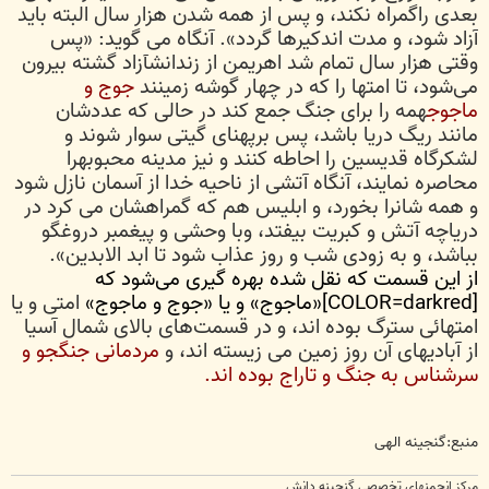
بعدی راگمراه نکند، و پس از همه شدن هزار سال البته باید
آزاد شود، و مدت اندکیرها گردد». آنگاه می گوید: «پس
وقتی هزار سال تمام شد اهریمن از زندانشآزاد گشته بیرون
می‌شود، تا امتها را که در چهار گوشه زمینند
جوج و
ماجوج
همه را برای جنگ جمع کند در حالی که عددشان
مانند ریگ دریا باشد، پس برپهنای گیتی سوار شوند و
لشکرگاه قدیسین را احاطه کنند و نیز مدینه محبوبهرا
محاصره نمایند، آنگاه آتشی از ناحیه خدا از آسمان نازل شود
و همه شانرا بخورد، و ابلیس هم که گمراهشان می کرد در
دریاچه آتش و کبریت بیفتد، وبا وحشی و پیغمبر دروغگو
بباشد، و به زودی شب و روز عذاب شود تا ابد الابدین».
از این قسمت که نقل شده بهره گیری می‌شود که
[COLOR=darkred]«ماجوج» و یا «جوج و ماجوج»
امتی و یا
امتهائی سترگ بوده اند، و در قسمت‌های بالای شمال آسیا
از آبادیهای آن روز زمین می زیسته اند، و
مردمانی جنگجو و
سرشناس به جنگ و تاراج
بوده اند.
منبع:گنجینه الهی
مرکز انجمنهای تخصصی گنجینه دانش