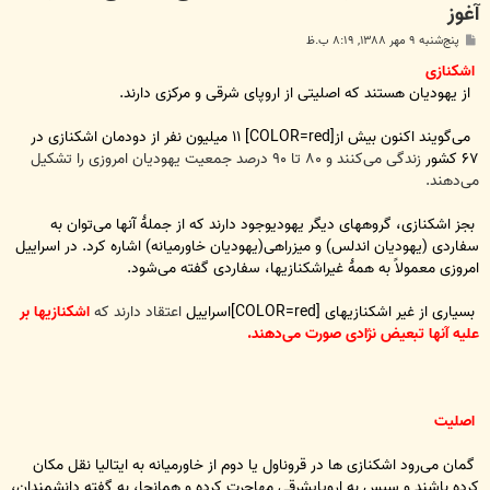
آغوز
پ
پنج‌شنبه ۹ مهر ۱۳۸۸, ۸:۱۹ ب.ظ
س
ت
اشکنازی
از یهودیان هستند که اصلیتی از اروپای شرقی و مرکزی دارند.
می‌گویند اکنون بیش از[COLOR=red] ۱۱ میلیون نفر از دودمان اشکنازی در
۶۷ کشور
زندگی می‌کنند و ۸۰ تا ۹۰ درصد جمعیت یهودیان امروزی را تشکیل
می‌دهند.
بجز اشکنازی، گروههای دیگر یهودیوجود دارند که از جملهٔ آنها می‌توان به
سفاردی (یهودیان اندلس) و میزراهی(یهودیان خاورمیانه) اشاره کرد. در اسراییل
امروزی معمولاً به همهٔ غیراشکنازیها، سفاردی گفته می‌شود.
بسیاری از غیر اشکنازیهای [COLOR=red]اسراییل
اعتقاد دارند که
اشکنازیها بر
علیه آنها تبعیض نژادی صورت می‌دهند.
اصلیت
گمان می‌رود اشکنازی ها در قروناول یا دوم از خاورمیانه به ایتالیا نقل مکان
کرده باشند و سپس به اروپایشرقی مهاجرت کرده و همانجا، به گفته دانشمندان،