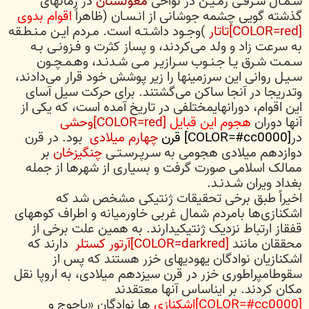
شـمـال شـرقـی زمـیـن در نواحی
مغولستان
در زمانهای
گذشته گویی چشمه جوشانی از انـسـان (ظاهراً
اقوام بدوی
[COLOR=red]تاتار
)وجـود داشـتـه است. مـردم ایـن مـنـطـقه
به سرعت زاد و ولد می‌کردند، و پساز کثرت و فـزونـی بـه
سـمـت شـرق یـا جـنـوب سـرازیـر مـی شـدنـد، وهـمـچـون
سـیـل روانی این سرزمینها را زیر پوشش خود قرار می‌دادند،
وتدریجا در آنجا ساکن می‌گشتند. برای حرکت سیل آسای
این اقوام، دورانهایمختلفی در تاریخ آمده است، که یکی از
آنها دوران
هجوم این قبایل
[COLOR=red]وحشی
در
[COLOR=#cc0000] قرن
چهارم
میلادی
بود. در قرن
دوازدهم میلادی هجومی به سـرپـرسـتـی
چنگیزخان
بر
ممالک اسلامی صورت گرفت و بسیاری از شهرها از جمله
بغداد ویران شـدنـد.
اخیراً طبق برخی تحقیقات ژنتیکی مشخص شد که
اشکنازی‌ها بامردم شمال غربی خاورمیانه و اطراف کوههای
قفقاز ارتباط نزدیک ژنتیکیدارند. به همین علت برخی از
محققان مانند
[COLOR=darkred]آرتور کستلر
دارند که
اشکنازیان نوادگان یهودیهای خزر هستند که پس از
سقوطامپراطوری خزر در قرن سیزدهم میلادی، به اروپا نقل
مکان کردند. بر ایناساس آنها معتقدند
[COLOR=#cc0000]اشکنازی
ها نوادگان «یاجوج و