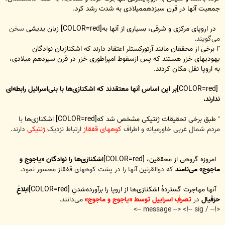
جمعیت آنها در قرن سیزدهممیلادی به شدت رشد کرد.
در اروپای مرکزی و شرقی، بسیاری از آنها به[COLOR=red] زبان یدیشی
سخن
می‌گویند.
ّا برخی از محققان مانند آرتورکستلر اعتقاد دارند که اشکنازیان نوادگان
یهودیهای خزر هستند که پس ازسقوط امپراطوری خزر در قرن سیزدهم میلادی،
به اروپا نقل مکان کردند.
[COLOR=red]
بر این اساس آنها معتقدند که اشکنازی‌ها با بنی‌اسرائیل رابطه‌ای
ندارند.
ً طبق برخی تحقیقات ژنتیکی مشخص شد که[COLOR=red] اشکنازی‌ها
با
مردم شمال غربی خاورمیانه و اطراف
کوههای قفقاز
ارتباط نزدیک
ژنتیکی
دارند.
امروزه گروهی از محققین، [COLOR=red]
اشکنازی‌ها را نوادگان «یاجوج و
ماجوج» می‌نامند
که ذوالقرنین آنها را در پشت کوههای قفقاز محسور نمود.
آنها مهاجرت گسترده‌ٔ اشکنازی‌ها از اروپا را برآورده‌شدنِ [COLOR=red]
ابلاغِ
حزقیال
در
تصرفِ اسراییل توسط «یاجوج و ماجوج»
می‌دانند.
<!-- / message --> <!-- sig -->