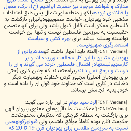
مدارک و شواهد موجود نیز حضرت ابراهیم (ع)، ترک، مغول
یا فنلاندی نبوده
بلکهاز منطقه اور شمال پس طبق اعتقادات
مذهبی خود یهودیان، خواست معنوییهودیانبرای بازگشت به
فلسطین ممکن است قابل قبول باشد ولی برای آنهامتضمن
حقینسبت به سرزمین فلسطین نیست و تنها این خواست
توانسته وسیله ایباشد برای
بهره کشی و سیاست
استعمارگری صهیونیسم.
البته باید اظهار داشت که
عدهزیادی از
[FONT=Verdana]
یهودیان متدین با این کار مخالفت ورزیده اند و بر
کارصهیونیستهادر اشغال فلسطین خرده می گیرند و آن را
درست و برحق نمی دانند
زیرامعتقدند که چنین کاری (حتی
برای یهودیان اصلی) مجبور کردن خداوند وبهعبارت دیگر
دخالت در کاری است که خداوند خود قول آن را داده است و
خودبایدبه انجامش برساند.
لرد سید نهام
در این باره می گوید:
[FONT=Verdana]
"ممکناست ما باآرزوهای معنوی پیروان الهی
[FONT=Verdana]
برای بازگشت به منطقه کوچکی که مدتزمان محدودتحت
حکومت آنان بوده کاملاً موافق باشیم، ولی
قبولهرگونهحقی
نسبت به سرزمین مقدس برای یهودیان قرن 19 تا 20 که