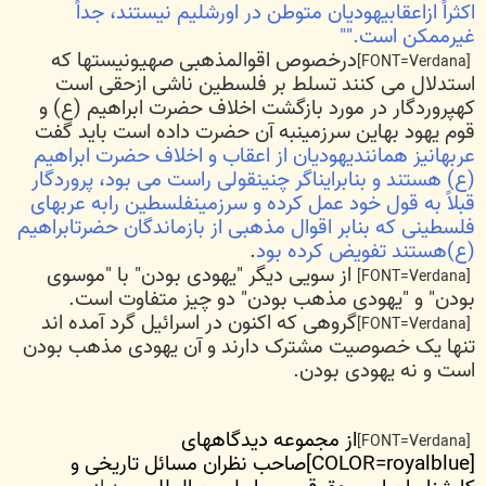
اکثراً ازاعقابیهودیان متوطن در اورشلیم نیستند، جداً
غیرممکن است.""
درخصوص اقوالمذهبی صهیونیستها که
[FONT=Verdana]
استدلال می کنند تسلط بر فلسطین ناشی ازحقی است
کهپروردگار در مورد بازگشت اخلاف حضرت ابراهیم (ع) و
قوم یهود بهاین سرزمینبه آن حضرت داده است باید گفت
عربهانیز همانندیهودیان از اعقاب و اخلاف حضرت ابراهیم
(ع) هستند و بنابرایناگر چنینقولی راست می بود، پروردگار
قبلاً به قول خود عمل کرده و سرزمینفلسطین رابه عربهای
فلسطینی که بنابر اقوال مذهبی از بازماندگان حضرتابراهیم
(ع)هستند تفویض کرده بود
.
از سویی دیگر "یهودی بودن" با "موسوی
[FONT=Verdana]
بودن" و "یهودی مذهب بودن" دو چیز متفاوت است.
گروهی که اکنون در اسرائیل گرد آمده اند
[FONT=Verdana]
تنها یک خصوصیت مشترک دارند و آن یهودی مذهب بودن
است و نه یهودی بودن.
از مجموعه دیدگاههای
[FONT=Verdana]
[COLOR=royalblue]صاحب نظران مسائل تاریخی و