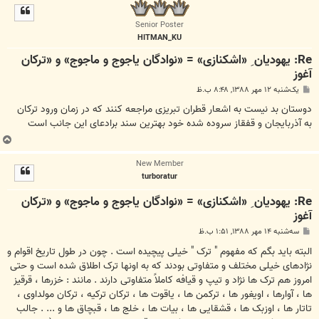
ل
ا
Senior Poster
HITMAN_KU
Re: یهودیان ِ «اشکنازی» = «نوادگان یاجوج و ماجوج» و «ترکان
آغوز
پ
یک‌شنبه ۱۲ مهر ۱۳۸۸, ۸:۴۸ ب.ظ
س
ت
دوستان بد نیست به اشعار قطران تبریزی مراجعه کنند که در زمان ورود ترکان
به آذربایجان و قفقاز سروده شده خود بهترین سند برادعای این جانب است
ب
ا
New Member
ل
turboratur
ا
Re: یهودیان ِ «اشکنازی» = «نوادگان یاجوج و ماجوج» و «ترکان
آغوز
پ
سه‌شنبه ۱۴ مهر ۱۳۸۸, ۱:۵۱ ب.ظ
س
ت
البته باید بگم که مفهوم " ترک " خیلی پیچیده است . چون در طول تاریخ اقوام و
نژادهای خیلی مختلف و متفاوتی بودند که به اونها ترک اطلاق شده است و حتی
امروز هم ترک ها نژاد و تیپ و قیافه کاملاً متفاوتی دارند . مانند : خزرها ، قرقیز
ها ، آوارها ، اویغور ها ، ترکمن ها ، یاقوت ها ، ترکان ترکیه ، ترکان مولداوی ،
تاتار ها ، اوزبک ها ، قشقایی ها ، بیات ها ، خلج ها ، قبچاق ها و ... . جالب