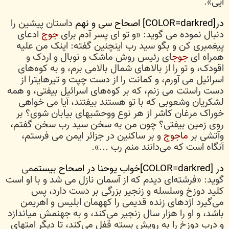
آیی».
در[COLOR=darkred] اصحاح سی و نهم
داستان پیشین را
دنبال نموده می گوید: «و تو ای پسر آدم برای
جوج
ادعای
پیغمبری کن و بگو سید رب اینچنین گفته: اینک من علیه
همراه ‌ای
جوج
ای رئیس روش ماشک و نوبال و اردک و
اقودک، و تو را از بالاهای شمال بالامی برم، و به کوه‌های
اسرائیل می آورم، و کمانت را از دست چپت و تیرهایترا از
دست راستت می زنم، که بر کوه‌های اسرائیل بیفتی، و همه
لشکریان وشعوبی که با تو هستند بیفتند، آیا می خواهی
خوراک مرغان کاشر از هر نوع ووحشیهای بیابان شوی؟ بر
روی زمین بیفتی؟ چون من به سخن سید رب سخن گفتم،
وآتشی بر
ماجوج
و بر ساکنین در جزائر ایمن می فرستم،
آنگاه است که می‌دانند منم رب ...».
در [COLOR=darkred]خواب یوحنا در اصحاح بیستم
می
گوید: «فرشته‌ای دیدم که از آسمان نازل می شد و با او است
کلید دوزخ وسلسله و زنجیر بزرگی بر دست دارد، پس
می‌گیرد اژدهای زنده قدیمی را کههمان ابلیس و اهریمن
باشد، و او را هزار سال زنجیر می‌کند، و به جهنمش میاندازد
و درب دوزخ را به رویش بسته قفل می‌کند، تا دیگر امتهای