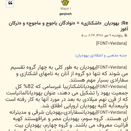
ل
ا
Major I
ganjineh
Re: یهودیان ِ «اشکنازی» = «نوادگان یاجوج و ماجوج» و «ترکان
آغوز
پ
پنج‌شنبه ۹ مهر ۱۳۸۸, ۸:۲۴ ب.ظ
س
ت
[FONT=Verdana]
جنبه مذهبی و اعتقادی یهودیان:
یهودیان به طور کلی به چهار گروه تقسیم
[FONT=Verdana]
می شوند که تنها دو گروه از آنان به نامهای اشکنازی و
سفارادی بسیار مهم هستند.
یهودیاناشکنازییا غیرسامی که 82% کل
[FONT=Verdana]
جمعیت یهود را تشکیل می دهند، عنوان یهودیانآلمانیاست
که از قرن نهم میلادی به بعد در مورد آنها به کار رفته است
ولیبعداًبه کلیه یهودیان اروپایی اطلاق شد.
یهودیانسفارادی،یهودیان شرقی و مدیترانه
[FONT=Verdana]
ای هستند. گروه سوم، یهودیان مصر و عراقهستند کهبه
قرائیت معروف می باشند. و گروه چهارم، یهودیان بیت