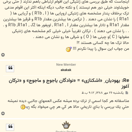
اینجاست که طبق بررسی های ژنتیکی این اقوام ارتباطی باهم ندارند ( حتی برخی
خویشاوند خیلی دور هم نیستند ) و نکته جالب دیگه اینکه اکثر این اقوام مدعی
ترک برخلاف پندار مشخصه های ژنتیکی اروپایی ها ( R1b , I ) و آریایی ها (
R1a1 ) را نشان می دهند . ( ترکمن ها بیشترین مقدار R1b و قرقیز ها بیشترین
مقدار R1a1 و تاتار ها بیشترین مقدار R1a1 , I , اویغور ها R1b ,R1a1 , J2 و .
. . را نشان می دهند ) . ترکان تقریباً خیلی خیلی کم مشخصه های ژنتیکی
مغولها ( C )و چینی ها ( O ) و شرقی ها رو نشان می دهند .
حالا ترک ها چه کسانی هستند ؟!
من جواب این سوال را پیدا نکردم !!!
ب
ا
New Member
ل
akakak
ا
Re: یهودیان ِ «اشکنازی» = «نوادگان یاجوج و ماجوج» و «ترکان
آغوز
پ
یک‌شنبه ۲۶ مهر ۱۳۸۸, ۹:۱۲ ب.ظ
س
ت
متاسفانه هر كجا اسمي از ترك برده ميشه عكس العمهاي جالبي ديده نميشه
حتي يك بررسي با بناي تاريخي حالا هر كي هر چي ميخواد بگه
ب
ا
ل
ا