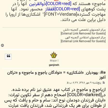
ماجوج» هستند که
[COLOR=red]ذوالقرنین
آنها را در
پشت کوههای
[COLOR=red]قفقاز
محسور نمود. آنها
مهاجرت گسترده‌[FONT=Verdana] ٔ اشکنازی‌ها از اروپا را
دلیل براین علت می دانند.
مرکز انجمنهای تخصصی گنجینه دانش
[External Link Removed for Guests]
مرکز انجمنهای اعتقادی گنجینه الهی
[External Link Removed for Guests]
ب
ا
ل
ا
Major I
ganjineh
Re: یهودیان ِ «اشکنازی» = «نوادگان یاجوج و ماجوج» و «ترکان
آغوز
پ
پنج‌شنبه ۹ مهر ۱۳۸۸, ۸:۲۷ ب.ظ
س
ازیاجوج و ماجوج در کتاب عهد عتیق نیز نام برده شده.
ت
در[COLOR=darkred] اصحاح دهم از سفر تکوین تورات
:
«اینان فرزندان دودمان نوح اند: سام و حام و یافث که پس
از طوفان برای هر یک فرزندانی شد، فرزندان یافث عبارت