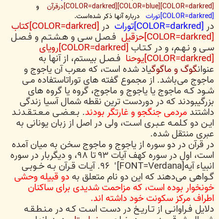
[COLOR=darkred][COLOR=blue][COLOR=darkred]درقرآن
و
[COLOR=darkred]تورات
درباره آنها ذکر شده‌است.
در
[COLOR=darkred]تورات
در
[COLOR=darkred]کتاب
[COLOR=darkred]حزقیل
فـصـل سـی و هـشـتـم و فـصـل
سـی و نـهـم، و در کـتـاب
[COLOR=darkred]رویای
[COLOR=darkred]یوحنا
فـصـل بیستم، از آنها به
عنوان
گوگ و ماگوگ
یاد شده است، که معرب آن یاجوج و
ماجوج می‌باشد. از مجموع گفته های توراتاستفاده مـی
شـود کـه ماجوج یا یاجوج و ماجوج، گروه یا گروه های
بزرگیبودند که در دوردست ترین نقطه شمال آسیا زندگی
داشتند
مردمی جنگجو و غارتگر بودند
. بـعـضـی مـعـتـقـدنـد
ایـن دو کـلمـه عـبـری اسـت، ولی در اصل از زبان یونانی به
عبری منتقل شده.
در قرآن در دو سوره از یاجوج و ماجوج سخن به میان آمده
است، اول در سوره کهف آیات ۹۳ تا ۹۸، و دیگربار در سوره
انبیاء آیه[FONT=Verdana] ٔ ۹۶. آیـات قـرآن بـه خـوبـی
گـواهی می‌دهند که این دو نام متعلق به
دو قبیله وحشی
خونخوار بوده است، که مزاحمت شدیدی برای ساکنان
اطراف مرکز سکونت خود داشته اند.
دلایل فـراوانـی از تـاریـخ در دسـت اسـت کـه در مـنـطـقـه