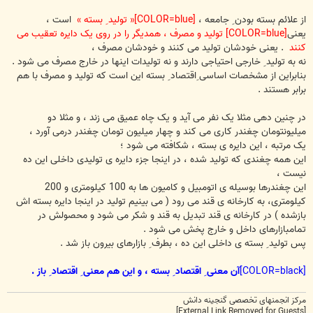
از علائم بسته بودن ِ جامعه ،
[COLOR=blue]« تولید ِ بسته »
است ،
یعنی
[COLOR=blue] تولید و مصرف ، همدیگر را در روی یک دایره تعقیب می
کنند
. یعنی خودشان تولید می کنند و خودشان مصرف ،
نه به تولید ِ خارجی احتیاجی دارند و نه تولیدات اینها در خارج مصرف می شود .
بنابراین از مشخصات اساسی ِاقتصاد ِ بسته این است که تولید و مصرف با هم
برابر هستند .
در چنین دهی مثلا یک نفر می آید و یک چاه عمیق می زند ، و مثلا دو
میلیونتومان چغندر کاری می کند و چهار میلیون تومان چغندر درمی آورد ،
یک مرتبه ، این دایره ی بسته ، شکافته می شود ؛
این همه چغندی که تولید شده ، در اینجا جزء دایره ی تولیدی داخلی این ده
نیست ،
این چغندرها بوسیله ی اتومبیل و کامیون ها به 100 کیلومتری و 200
کیلومتری، به کارخانه ی قند می رود ( می بینیم تولید در اینجا دایره بسته اش
بازشده ) در کارخانه ی قند تبدیل به قند و شکر می شود و محصولش در
تمامبازارهای داخل و خارج پخش می شود .
پس تولید ِ بسته ی داخلی این ده ، بطرف ِ بازارهای بیرون باز شد .
[COLOR=black]
آن معنی ِ اقتصاد ِ بسته ، و این هم معنی ِ اقتصاد ِ باز .
مرکز انجمنهای تخصصی گنجینه دانش
[External Link Removed for Guests]