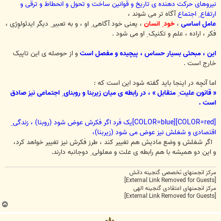
نیروهای حرکت دهنده ی تاریخ و قوانین ساخت و تحول و انحطاط و ترقی و
ارتفاع ِ اجتماع
آگاه تر می شوند ،
عامل اساسی
،
خود ِ انسان
، یعنی خود آگاهی ِ او ، و به تعبیر ِ دیگر ایدئولوِژی ،
فکر ، اراده ، علم و تکنیک ِ او می شود .
این ، مبحثی بسیار حساس ، پیچیده و مفصل است
و از حوصله ی این تاپیک
خارج است .
اما آنچه در اینجا باید گفته شود این است که :
« قانون علیت ِ متقابل » ، در رابطه ی میان زیربنا و روبنای ِ اجتماعی نیز صادق
است .
[COLOR=red][COLOR=blue]یک فرد اگر فکرش عوض شود (روبنا)
، زندگی ِ
اقتصادی و شغلش نیز عوض می شود (زیربنا)،
اگر شغلش و وضع مادیش هم تغییر کند ، طرز فکرش نیز تغییر خواهد کرد،
و این دو همیشه با هم رابطه ی علت و معلولی ِ دوجانبه دارند.
مرکز انجمنهای تخصصی گنجینه دانش
[External Link Removed for Guests]
مرکز انجمنهای اعتقادی گنجینه الهی
[External Link Removed for Guests]
ب
ا