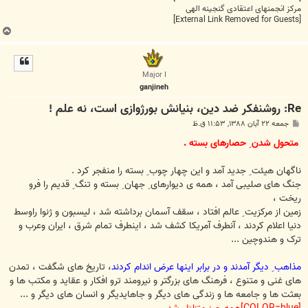
مرکز انجمنهای اعتقادی گنجینه الهی
[External Link Removed for Guests]
ب
ا
ل
ا
Major I
ganjineh
Re: روشنفکر ضد دین، بنیانش بورژوازی است، نه علم !
پ
جمعه ۲۲ آبان ۱۳۸۸, ۱۱:۵۳ ق.ظ
س
ت
متحول شدن ِ حصارهای بسته .
ناگهان هیئت ِ جدید آمد و این چهار چوب ِ بسته را منفجر کرد .
جنگ های صلیبی آمد ، همه ی دیوارهای ِ جهان ِ بسته و تنگ ِ قدیم را فرو
ریخت ،
زمین از مرکزیت ِ عالم افتاد ، سقف آسمان برداشته شد ، لیسبون و ژنوا راوسط
دنیا اعلام کردند ، آنطرف آمریکا کشف شد ، اینطرف تمام شرق ، ایران وعرب و
ترک و هندوچین ...
مذاهب ِ دیگر آمدند و در برابر اینها عرض اندام کردند
، تاریخ های شگفت ، تمدن
های غنی و متنوع ، فرهنگ های بزرگتر و نیرومند ترو افکار و عقاید و مکتب ها و
بعثت ها و جامعه ها و زندگی های دیگر و جاهایدیگر و انسان های دیگر و ...