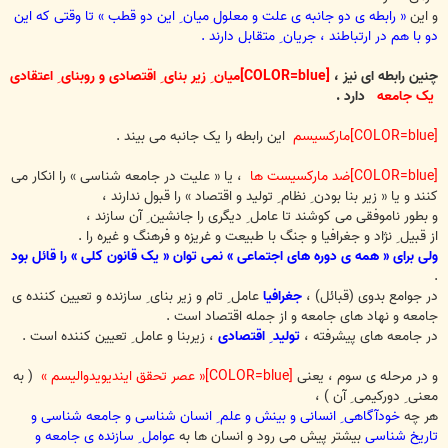
و این
« رابطه ی دو جانبه ی علت و معلول میان ِ این دو قطب » تا وقتی که این
دو با هم در ارتباطند ، جریان ِ متقابل دارند .
چنین رابطه ای نیز ،
[COLOR=blue]میان ِ زیر بنای ِ اقتصادی و روبنای ِ اعتقادی
ِ یک جامعه
دارد .
[COLOR=blue]مارکسیسم
این رابطه را یک جانبه می بیند .
[COLOR=blue]ضد مارکسیست ها
، یا « علیت در جامعه شناسی » را انکار می
کنند و یا « زیر بنا بودن ِ نظام ِ تولید و اقتصاد » را قبول ندارند ،
و بطور ناموفقی می کوشند تا عامل ِ دیگری را جانشین ِ آن سازند ،
از قبیل ِ نژاد و جغرافیا و جنگ با طبیعت و غریزه و فرهنگ و غیره را .
ولی برای « همه ی دوره های اجتماعی » نمی توان « یک قانون کلی » را قائل بود
.
در جوامع بدوی (قبائل) ،
جغرافیا
عامل ِ تام و زیر بنای ِ سازنده و تعیین کننده ی
جامعه و نهاد های جامعه و از جمله اقتصاد است .
در جامعه های پیشرفته ،
تولید ِ اقتصادی
، زیربنا و عامل ِ تعیین کننده است .
و در مرحله ی سوم ، یعنی
[COLOR=blue]« عصر تحقق ایندیویدوالیسم »
( به
معنی ِ دورکیمی ِ آن ) ،
هر چه
خودآگاهی ِ انسانی و بینش و علم ِ انسان شناسی و جامعه شناسی و
تاریخ شناسی
بیشتر پیش می رود و انسان ها به
عوامل ِ سازنده ی جامعه و