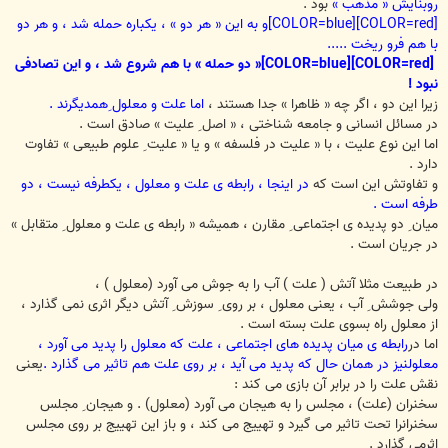
روبنایش « مذهب »
بود .
[COLOR=red][COLOR=blue]و به این « هر دو » ، یکباره حمله شد ، و هر دو
با هم فرو ریخت .....
[COLOR=red][COLOR=blue]« دو حمله » با هم شروع شد
، و این تصادفی
نبود !
زیرا این دو ، اگر چه « ظاهرا » جدا هستند ،
اما علت و معلول ِهمدیگرند .
در مسائل انسانی و جامعه شناختی ، « اصل ِ علیت » صادق است .
اما این نوع علیت ، با « علیت در فلسفه » و یا « علیت ِ علوم طبیعی » تفاوت
دارد .
و تفاوتش این است که
در اینجا ، رابطه ی علت و معلول ، یکطرفه نیست ، دو
طرفه است .
میان ِ دو پدیده ی اجتماعی ِ مقارن ، همیشه « رابطه ی علت و معلول ِ متقابل »
در جریان است .
در طبیعت مثلا آتش ( علت ) آب را به جوش می آورد (معلول ) ،
ولی جوشش ِ آب ، یعنی معلول ، بر روی ِ سوزش ِ آتش دیگر اثری نمی گذارد ،
از معلول راه بسوی علت بسته است .
اما در
رابطه ی میان پدیده های اجتماعی ، علت که معلول را پدید می آورد ،
معلولنیز در همان حال که پدید می آید ، بر روی علت هم تاثیر می گذارد .
یعنی
نقش علت را در برابر آن بازی می کند :
سخنران (علت) ، مجلس را به هیجان می آورد (معلول) . و هیجان ِ مجلس
سخنرانرا تحت تاثیر می گیرد و تهییج می کند ، و باز این تهییج بر روی مجلس
اثرمی گذارد .