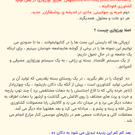
[COLOR=brown] [COLOR=red]جهش ِ سریع ِ بورژوازی در بطن تولید
کشاورزی فئودالیته
،
دوم
ضربه ی جهانبینی ِ مادی در اندیشه ی روشنفکران ِ جدید
.
هر دو علت و معلول ِ همدیگرند .
اصلا بورژوازی چیست ؟
اروپائی ها که بایستی این بحث ها را در کتابهابخوانند ، ما تا حدودی می
توانیم این نمونه ها را در برخی از گوشه هایجامعه خودمان ببینیم ، برای اینکه
یک جامعه ی در حال تحول داریم:
از یک سیستم ِ اقتصاد ِ بسته ی زراعی ، به یک سیستم بورژوازی ِ مصرفی و
کمپرادور .
ده ِ کوچک را در نظر بگیرید ، در یک روستای بسته یقدیمی که تولید آن بر
اساس تولید کشاورزی است ، پیش از آنکه یک دکان بازبشود ، یک چهارپادار
(تاجر خرده پائی که با الاغ اجناسش را به دهات مختلفمی برد ) چند توپ پارچه
و خرت و پرت های مختلف را روی الاغش می گذاشت و ازشهر یا دهات اطراف به
دهات دیگر می برد و در میدان داد می زد و کالایش رابا محصولات کشاورزی
مثل غله و پنبه و پشم و .. مبادله می کرد و بعد هفتهیا ماه دیگر می آمد.
معاملات کلی و مبادلات جمعی هم در بازارهای موسمی ِکنار مزارع انجام می
شد .
بعد کم کم این پدیده تبدیل می شود به دکان ده .