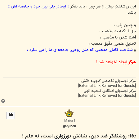
این روشنفکر بیش از هر چیز ، باید بفکر
« ایجاد ِ پلی بین خود و جامعه اش »
باشد .
و چنین پلی ،
جز با تکیه به مذهب ،
آشنا شدن با مذهب ،
تحلیلِ علمی ِ دقیق مذهب ،
و
شناخت کامل ِ مذهبی که متن روحی ِ جامعه ی ما را می سازد ،
هرگز ایجاد نخواهد شد !
مرکز انجمنهای تخصصی گنجینه دانش
[External Link Removed for Guests]
مرکز انجمنهای اعتقادی گنجینه الهی
[External Link Removed for Guests]
ب
ا
ل
ا
Major I
ganjineh
Re: روشنفکر ضد دین، بنیانش بورژوازی است، نه علم !