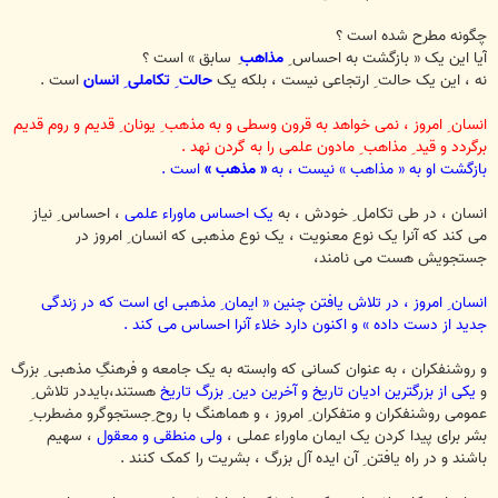
چگونه مطرح شده است ؟
آیا این یک « بازگشت به احساس ِ
مذاهب
ِ سابق » است ؟
نه ، این یک حالت ِ ارتجاعی نیست ، بلکه یک
حالت ِ تکاملی ِ انسان
است .
انسان ِ امروز ، نمی خواهد
به قرون وسطی و به مذهب ِ یونان ِ قدیم و روم قدیم
برگردد و قید ِ مذاهب ِ مادون علمی را به گردن نهد .
بازگشت او به « مذاهب » نیست ، به
« مذهب »
است .
انسان ، در طی تکامل ِ خودش ، به
یک احساس ماوراء علمی
، احساس ِ نیاز
می کند که آنرا یک نوع معنویت ، یک نوع مذهبی که انسان ِ امروز در
جستجویش هست می نامند،
انسان ِ امروز ، در تلاش یافتن چنین « ایمان ِ مذهبی ای است که در زندگی
جدید از دست داده » و اکنون دارد خلاء آنرا احساس می کند .
و روشنفکران ، به عنوان کسانی که وابسته به یک جامعه و فرهنگِ مذهبی ِ بزرگ
و
یکی از بزرگترین ادیان تاریخ و آخرین دین ِ بزرگ تاریخ
هستند،بایددر تلاش ِ
عمومی روشنفکران و متفکران ِ امروز ، و هماهنگ با روح ِجستجوگرو مضطرب ِ
بشر برای پیدا کردن یک ایمان ماوراء عملی ،
ولی منطقی و معقول
، سهیم
باشند و در راه یافتن ِ آن ایده آل بزرگ ، بشریت را کمک کنند .