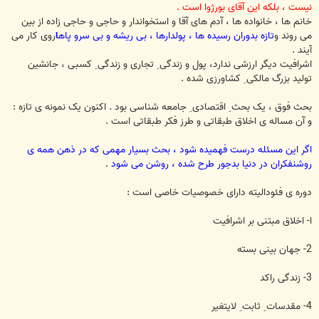
نیست ، بلکه این آقای بورژوا است .
خانم ها ، خانواده ها ، آدم های آقا و استخواندار و حاجی و حاجی زاده از بین
می روند و
تازه بدوران رسیده ها ، پولدارها ، بی ریشه و بی سرو پاه
ا
روی کار می
آیند .
اشرافیت دیگر ارزشی ندارد، پول و زندگی ِ تجاری و زندگی ِ کسبی ، جانشین
تولید بزرگ مالکی ِ کشاورزی شده .
بحث فوق ، یک بحث ِ اقتصادی ِ جامعه شناسی بود . اکنون یک نمونه ی تازه :
و آن مساله ی اخلاق طبقاتی و طرز فکر طبقاتی است .
اگر این مسئله درست فهمیده شود ، بحث بسیار مهمی که در ذهن همه ی
روشنفکران در دنیا بدجور طرح شده ، روشن می شود
.
دوره ی فئودالیته دارای خصوصیات خاصی است :
ا- اخلاق مبتنی بر اشرافیت
2- جهان بینی بسته
3- زندگی راکد
4- مقدسات ِ ثابت ِ لایتغیر