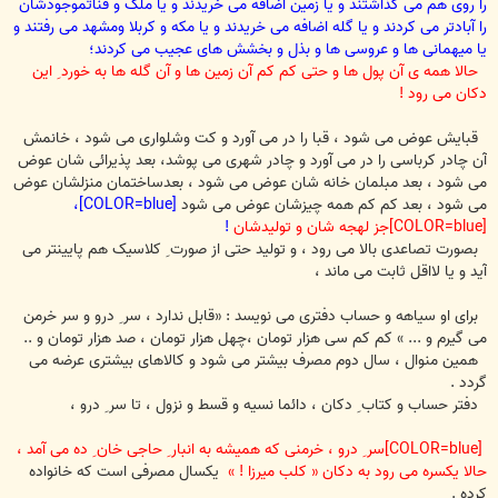
را روی هم می گذاشتند و یا زمین اضافه می خریدند و یا ملک و قناتموجودشان
را آبادتر می کردند و یا گله اضافه می خریدند و یا مکه و کربلا ومشهد می رفتند و
یا میهمانی ها و عروسی ها و بذل و بخشش های عجیب
می کردند؛
حالا همه ی آن پول ها و حتی کم کم آن زمین ها و آن گله ها به خورد ِ این
دکان می رود !
قبایش عوض می شود ، قبا را در می آورد و کت وشلواری می شود ، خانمش
آن چادر کرباسی را در می آورد و چادر شهری می پوشد، بعد پذیرائی شان عوض
می شود ، بعد مبلمان خانه شان عوض می شود ، بعدساختمان منزلشان عوض
می شود ، بعد کم کم همه چیزشان عوض می شود
[COLOR=blue]،
[COLOR=blue]جز لهجه شان و تولیدشان
!
بصورت تصاعدی بالا می رود ، و تولید حتی از صورت ِ کلاسیک هم پایینتر می
آید و یا لااقل ثابت می ماند ،
برای او سیاهه و حساب دفتری می نویسد : «قابل ندارد ، سر ِ درو و سر خرمن
می گیرم و ... » کم کم سی هزار تومان ،چهل هزار تومان ، صد هزار تومان و ..
همین منوال ، سال دوم مصرف بیشتر می شود و کالاهای بیشتری عرضه می
گردد .
دفتر حساب و کتاب ِ دکان ، دائما نسیه و قسط و نزول ، تا سر ِ درو ،
[COLOR=blue]سر ِ درو ، خرمنی که همیشه به انبار ِ حاجی خان ِ ده می آمد ،
حالا یکسره می رود به دکان « کلب میرزا ! »
یکسال مصرفی است که خانواده
کرده .