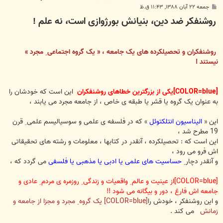
پ
جمعه ۲۲ آبان ۱۳۸۸, ۱۱:۴۳ ق.ظ
س
روشنفکر ضد دین، بنیانش بورژوازی است، نه علم !
ت
روشنفکران و تحصیلکرده های یک جامعه ، « یک گروه اجتماعی ِ مجرد »
نیستند !
[COLOR=blue]یکی از بزرگترین خطاهای روشنفکران
این است که خودشان را
به عنوان یک گروه یا قشر یا طبقه ی خاص ، از جامعه مجرد می یابند ،
این «
الیناسیون انتلکتوئل
» که در فلسفه ی علمی و سوسیالیسم علمی ِ قرن
19 مطرح شد ،
این است که : تحصیلکرده ، آنقدر در کتابها ، معلومات و رشته های تحقیقاتی
اش فرو می رود ،
و آنقدر دچار
ِ حساسیت های علمی یا ادبی یا مذهبی یا فلسفی
می گردد که ،
[COLOR=blue]از عینیت و عالم ِ واقعیات و زندگی ِ روزمره ی مردم ِ عادی و
جامعه اش فارغ ، دور و بیگانه می شود !!
و این روشنفکر ، خودش را
[COLOR=blue] یک گروه ِ مجرد و مجزا از جامعه و
زمانش
می کند .