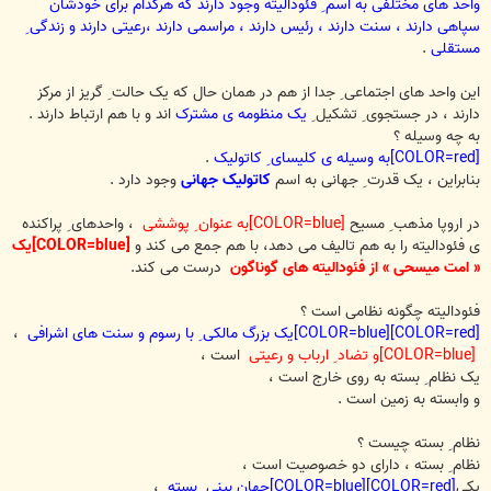
واحد های مختلفی به اسم ِ فئودالیته وجود دارند که هرکدام برای خودشان
سپاهی دارند ، سنت دارند ، رئیس دارند ، مراسمی دارند ،رعیتی دارند و زندگی ِ
مستقلی
.
این واحد های اجتماعی ِ جدا از هم در همان حال که یک حالت ِ گریز از مرکز
دارند ، در جستجوی ِ تشکیل ِ
یک منظومه ی مشترک
اند و با هم ارتباط دارند .
به چه وسیله ؟
[COLOR=red]به وسیله ی کلیسای ِ کاتولیک
.
بنابراین ، یک قدرت ِ جهانی به اسم
کاتولیک جهانی
وجود دارد .
در اروپا مذهب ِ مسیح
[COLOR=blue]به عنوان ِ پوششی
، واحدهای ِ پراکنده
ی فئودالیته را به هم تالیف می دهد، با هم جمع می کند و
[COLOR=blue]یک
« امت میسحی » از فئودالیته های گوناگون
درست می کند.
فئودالیته چگونه نظامی است ؟
[COLOR=red][COLOR=blue]یک بزرگ مالکی ِ با رسوم و سنت های اشرافی
،
[COLOR=blue]و تضاد ِ ارباب و رعیتی
است ،
یک نظام ِ بسته به روی خارج است ،
و وابسته به زمین است .
نظام ِ بسته چیست ؟
نظام ِ بسته ، دارای دو خصوصیت است ،
یکی
[COLOR=red][COLOR=blue]جهان بینی ِ بسته
،