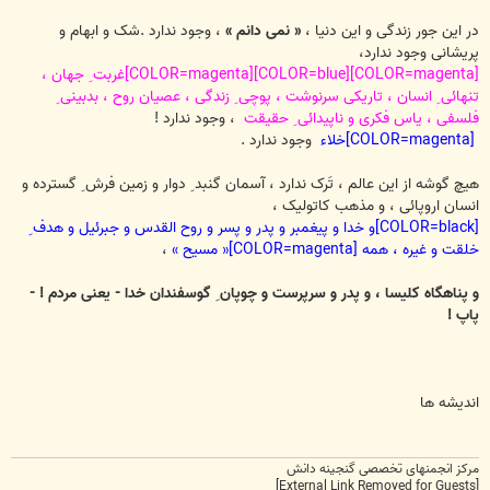
در این جور زندگی و این دنیا ،
« نمی دانم »
، وجود ندارد .شک و ابهام و
پریشانی وجود ندارد،
[COLOR=magenta][COLOR=blue][COLOR=magenta]غربت ِ جهان ،
تنهائی ِ انسان ، تاریکی سرنوشت ، پوچی ِ زندگی ، عصیان
روح ، بدبینی ِ
فلسفی ، یاس فکری و ناپیدائی ِ حقیقت
، وجود ندارد !
[COLOR=magenta]خلاء
وجود ندارد .
هیچ گوشه از این عالم ، تَرک ندارد ، آسمان گنبد ِ دوار و زمین فرش ِ گسترده و
انسان اروپائی ، و مذهب کاتولیک ،
[COLOR=black]و خدا و پیغمبر و پدر و پسر و روح القدس و جبرئیل و هدف ِ
خلقت و غیره ، همه [COLOR=magenta]« مسیح »
،
و پناهگاه کلیسا ، و پدر و سرپرست و چوپان ِ گوسفندان خدا - یعنی مردم ! -
پاپ !
اندیشه ها
مرکز انجمنهای تخصصی گنجینه دانش
[External Link Removed for Guests]