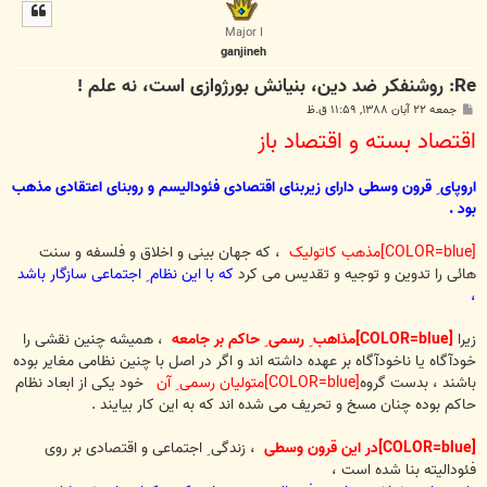
ل
ا
Major I
ganjineh
Re: روشنفکر ضد دین، بنیانش بورژوازی است، نه علم !
پ
جمعه ۲۲ آبان ۱۳۸۸, ۱۱:۵۹ ق.ظ
س
اقتصاد بسته و اقتصاد باز
ت
اروپای ِ قرون وسطی دارای زیربنای اقتصادی فئودالیسم و روبنای اعتقادی مذهب
بود .
[COLOR=blue]مذهب کاتولیک
، که جهان بینی و اخلاق و فلسفه و سنت
هائی را تدوین و توجیه و تقدیس می کرد
که با این نظام ِ اجتماعی سازگار باشد
،
زیرا
[COLOR=blue]مذاهب ِ رسمی ِ حاکم بر جامعه
، همیشه چنین نقشی را
خودآگاه یا ناخودآگاه بر عهده داشته اند و اگر در اصل با چنین نظامی مغایر بوده
باشند ، بدست گروه
[COLOR=blue]متولیان رسمی ِ آن
خود یکی از ابعاد نظام
حاکم بوده چنان مسخ و تحریف می شده اند که به این کار بیایند .
[COLOR=blue]در این قرون وسطی
، زندگی ِ اجتماعی و اقتصادی بر روی
فئودالیته بنا شده است ،