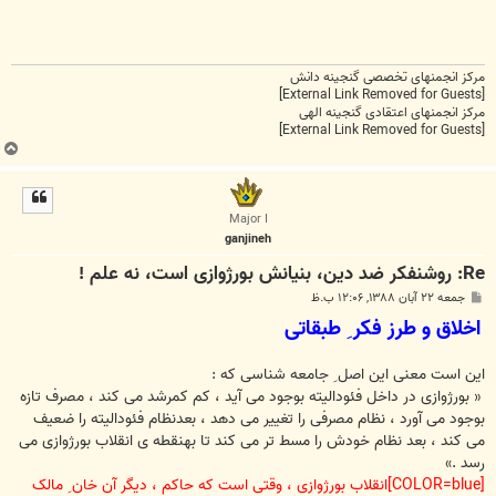
مرکز انجمنهای تخصصی گنجینه دانش
[External Link Removed for Guests]
مرکز انجمنهای اعتقادی گنجینه الهی
[External Link Removed for Guests]
ب
ا
ل
ا
Major I
ganjineh
Re: روشنفکر ضد دین، بنیانش بورژوازی است، نه علم !
پ
جمعه ۲۲ آبان ۱۳۸۸, ۱۲:۰۶ ب.ظ
س
اخلاق و طرز فکر ِ طبقاتی
ت
این است معنی این اصل ِ جامعه شناسی که :
« بورژوازی در داخل فئودالیته بوجود می آید ، کم کمرشد می کند ، مصرف تازه
بوجود می آورد ، نظام مصرفی را تغییر می دهد ، بعدنظام فئودالیته را ضعیف
می کند ، بعد نظام خودش را مسط تر می کند تا بهنقطه ی انقلاب بورژوازی می
رسد .»
[COLOR=blue]انقلاب بورژوازی ، وقتی است که حاکم ، دیگر آن خان ِ مالک