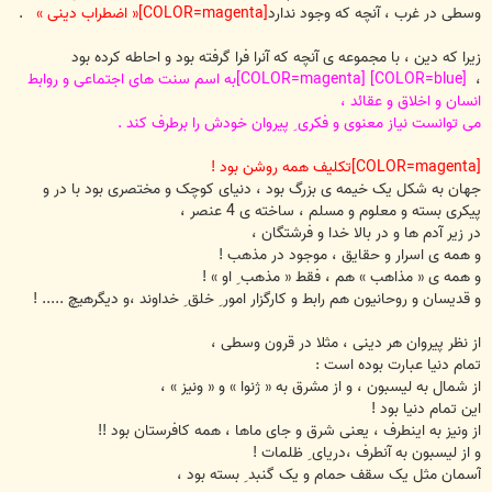
وسطی در غرب ، آنچه که وجود ندارد
[COLOR=magenta]« اضطراب دینی »
.
زیرا که دین ، با مجموعه ی آنچه که آنرا فرا گرفته بود و احاطه کرده بود
،
[COLOR=blue] [COLOR=magenta]به اسم سنت های اجتماعی و روابط
انسان و اخلاق و عقائد ،
می توانست نیاز معنوی و فکری ِ پیروان خودش را برطرف کند .
[COLOR=magenta]تکلیف همه روشن بود !
جهان به شکل یک خیمه ی بزرگ بود ، دنیای کوچک و مختصری بود با در و
پیکری بسته و معلوم و مسلم ، ساخته ی 4 عنصر ،
در زیر آدم ها و در بالا خدا و فرشتگان ،
و همه ی اسرار و حقایق ، موجود در مذهب !
و همه ی « مذاهب » هم ، فقط « مذهب ِ او » !
و قدیسان و روحانیون هم رابط و کارگزار امور ِ خلق ِ خداوند ،و دیگرهیچ ..... !
از نظر پیروان هر دینی ، مثلا در قرون وسطی ،
تمام دنیا عبارت بوده است :
از شمال به لیسبون ، و از مشرق به « ژنوا » و « ونیز » ،
این تمام دنیا بود !
از ونیز به اینطرف ، یعنی شرق و جای ماها ، همه کافرستان بود !!
و از لیسبون به آنطرف ،دریای ِ ظلمات !
آسمان مثل یک سقف حمام و یک گنبد ِ بسته بود ،