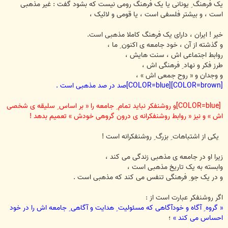
یک فرهنگ ِ یونانی یا یک فرهنگ رومی نیست که بشود گفت : غیر مذهبی
است ، و بیشتر فلسفی است ، یا قومی و لائیک ،
خیر ! ایران ، دارای یک فرهنگ کاملا مذهبی است.
و گذشته از آن ، خود جامعه ی اکنون ِ ما ،
روابط اجتماعی اش ، سنت هایش ،
طرز فکر و نهاد ِ فرهنگی اش ،
و وجدان و « روح جمعی اش » ،
[COLOR=brown][COLOR=blue]صد در صد مذهبی
است .
[COLOR=blue]و روشنفکر نباید تمام ِ جامعه را « بر اساس ِ سلیقه ی شخصی
اش » و نیز « روابط روشنفکرانه ی درون گروهی خودش » تعمیم بدهد !
یکی از اشتباهات ِ بزرگ ِ روشنفکرانه است !
زیرا او در جامعه ی مذهبی زندگی می کند ،
وابسته به یک تاریخ مذهبی است ،
و در یک جو ِ فرهنگی تنفس می کند که مذهبی است .
اگر روشنفکر عبارت است از :
« گروه ِ آگاه و خودآگاهی که مسئولیت ِ هدایت و آگاهی ِ جامعه اش را در خود
احساس می کند »
؛