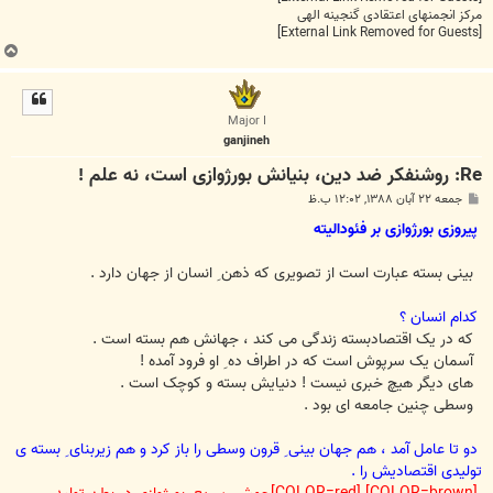
مرکز انجمنهای اعتقادی گنجینه الهی
[External Link Removed for Guests]
ب
ا
ل
ا
Major I
ganjineh
Re: روشنفکر ضد دین، بنیانش بورژوازی است، نه علم !
پ
جمعه ۲۲ آبان ۱۳۸۸, ۱۲:۰۲ ب.ظ
س
ت
پیروزی بورژوازی بر فئودالیته
بینی بسته عبارت است از تصویری که ذهن ِ انسان از جهان دارد .
کدام انسان ؟
که در یک اقتصادبسته زندگی می کند ، جهانش هم بسته است .
آسمان یک سرپوش است که در اطراف ده ِ او فرود آمده !
های دیگر هیچ خبری نیست ! دنیایش بسته و کوچک است .
وسطی چنین جامعه ای بود .
دو تا عامل آمد ، هم جهان بینی ِ قرون وسطی را باز کرد و هم زیربنای ِ بسته ی
تولیدی اقتصادیش را .