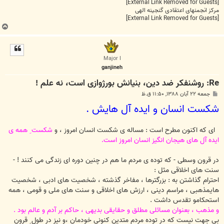
[External Link Removed for Guests]
مرکز انجمنهای اعتقادی گنجینه الهی
[External Link Removed for Guests]
ب
ا
ل
ا
Major I
ganjineh
Re: روشنفکر ضد دین، بنیانش بورژوازی است، نه علم !
پ
جمعه ۲۲ آبان ۱۳۸۸, ۱۱:۵۰ ق.ظ
س
شکست انسان و ایده آل هایش .
ت
ای که اکنون مطرح است : مساله ی شکست انسان امروز ، و
شکست ِ همه ی
ایده آل های هیجان انگیز انسان امروز است.
در قرون وسطی - که توده ی مردم ما هم در چنین دوره ای زندگی می کنند ! -
سنت های اخلاقی مثل :
احترام گذاشتن به : بزرگترها ، مفاخر گذشته ، شخصیت های ادبی ، شخصیت
هایمذهبی ، مراسم دینی ، ارزش های اخلاقی و سنت های ملی و قومی ، همه
استحکامو تقدس داشت .
و مذهب ، بعنوان مسائلی مطلق و حقایقی بدیهی ، حاکم بر آدم و عالم بود .
بی جهت نیست که در توده مردم متدین کنونی خودمان ،و نیز در طول ِ قرون