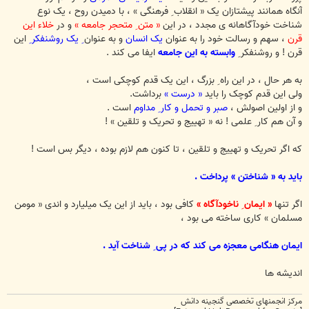
آنگاه همانند پیشتازان یک « انقلاب ِ فرهنگی » ، با دمیدن روح ، یک نوع
شناخت خودآگاهانه ی مجدد ، در این
« متن ِ متحجر جامعه »
و در
خلاء این
قرن
، سهم و رسالت خود را به عنوان
یک انسان
و به عنوان
ِ یک روشنفکر
ِ این
قرن ! و روشنفکر ِ
وابسته به این جامعه
ایفا می کند .
به هر حال ، در این راه ِ بزرگ ، این یک قدم کوچکی است ،
ولی این قدم کوچک را باید
« درست »
برداشت.
و از اولین اصولش ،
صبر و تحمل و کار ِ مداوم
است .
و آن هم کار ِ علمی ! نه « تهییج و تحریک و تلقین » !
که اگر تحریک و تهییج و تلقین ، تا کنون هم لازم بوده ، دیگر بس است !
باید به « شناختن » پرداخت .
اگر تنها
« ایمان ِ ناخودآگاه »
کافی بود ، باید از این یک میلیارد و اندی « مومن
مسلمان » کاری ساخته می بود ،
ایمان هنگامی معجزه می کند که در پی ِ شناخت آید .
اندیشه ها
مرکز انجمنهای تخصصی گنجینه دانش