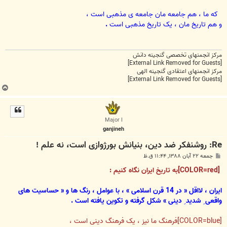
که ما ، هم جامعه مان جامعه ی مذهبی است ،
و هم تاریخ مان ، یک تاریخ مذهبی است
.
مرکز انجمنهای تخصصی گنجینه دانش
[External Link Removed for Guests]
مرکز انجمنهای اعتقادی گنجینه الهی
[External Link Removed for Guests]
ب
ا
ل
ا
Major I
ganjineh
Re: روشنفکر ضد دین، بنیانش بورژوازی است، نه علم !
پ
جمعه ۲۲ آبان ۱۳۸۸, ۱۱:۴۴ ق.ظ
س
ت
[COLOR=red]به تاریخ ایران نگاه کنیم :
ایران ، لااقل « در 14 قرن اسلامی » ، با عوامل ، رنگ ها و « حساسیت های
واقعی ِ شدید ِ دینی » شکل گرفته و تکوین یافته است .
[COLOR=blue]فرهنگ ما نیز ، یک فرهنگ دینی است ،