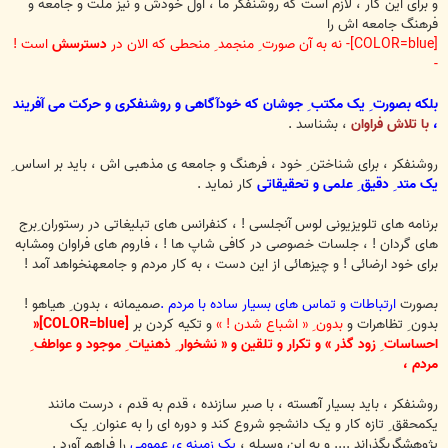
و برای این کار ، لازم است که روشنفکر ما ، اول خودش و نیز ملت و جامعه و
فرهنگ جامعه اش را
[COLOR=blue]- نه به آن صورت ِ منجمد ِ منحطی که الان در
دسترسش
است !
-
بلکه بصورت ِ یک مکتب ِ جوشان که خودآگاهی و روشنفکری و حرکت می آفریند
،
با تلاش فراوان
، بشناسد .
روشنفکر ، برای شناختن ِ خود ، فرهنگ و جامعه ی مذهبی اش ، باید بر اساس ِ
یک متد ِ دقیق ِ علمی و تحقیقاتی
کار نماید .
برنامه های تلویزیونی لوس آنجلسی ! ، کنفرانس های تبلیغاتی در رستوران ِبرج
های گردان ! ، جلسات خصوصی در کافی شاپ ها ! ، فاروم های فراوان ومشابه
برای خود ارضائی ! و چیزهائی از این دست ، به کار مردم و جامعهنخواهد آمد !
بصورت
ارتباطات و تماس های بسیار ساده با مردم .
صمیمانه ، بدون ِ هیاهو !
بدون ِ تظاهرات و
بدون ِ « اشباع شدن ! »
و تکیه کردن بر
[COLOR=blue]«
احساسات ِ زود گذر » و تکرار و تلقین و « نشخوار ِ ذهنیات ِ موجود و عواطف ِ
مردم ،
روشنفکر ، باید بسیار آهسته ، با صبر سازنده ، قدم به قدم ، درست مانند
یکمحقق ِ تازه کار و یک دانشجو شروع کند و دوره ای را به عنوان ِ یک
پژوهشگربگذراند .... و به این وسیله ،
یک زمینه ی عمومی
را فراهم آورد .