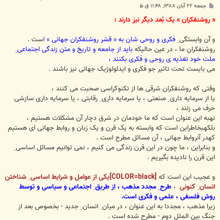
پ
جمعه ۲۲ آبان ۱۳۸۸, ۱۱:۴۸ ق.ظ
س
ت
« روشنفکران » یک بُعد دیگر نیز دارند :
و آن وابستگی ِ
فکری و روحی شان به « قشر روشنفکران جهانی »
است .
روشنفکرانِ ما ، در عین حالیکه
باید از جامعه و تاریخ و متن زندگی اجتماعی ِ
ملت خود تغذیه ی روحی و فکری بکنند ،
می بایست تحت تاثیر جو فکری و ایدئولوژیک جهانی نیز باشند .
وقتی که روشنفکران شرقی ها از تکنوکراسی صحبت می کنند ،
یا از سرمایه داری ِ صنعتی ، یا سرمایه داری ِ رقابتی ، یا سرمایه داری سازشی
حرف می زنند ،
نهبه این عنوان است که ما خودمان در شرق دچار آن مشکلات هستیم ،
بلکهبخاطراین است که وابسته به یک قرن و یک زبان و روابط جهانی ای هستیم
کهدر آنروابط جهانی ، آن مسائل مطرح است .
و بنابراین ، ما چون در این قرن زندگی می کنیم ، نمی توانیم مسائل اساسی ِ
این قرن را نادیده بگیریم .
و عجیب این است که
[COLOR=black]یکی از عوامل و شرایط اساسی ِ شناختن
انسان ِ کنونی
،
طرح ِ مجدد مذهب ، از طریق ِ اجتماعی و سیاسی و توسط
روش فلسفی ، علمی و فکری است.
زیرا مذهب ، مجددا به این عنوان ، در میان ِ انسان ِ جدید - بخصوص بعد از
جنگ بین الملل دوم - مطرح شده است .