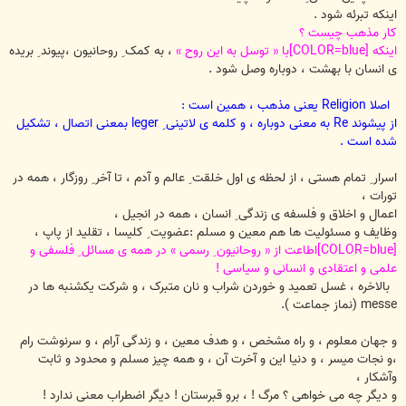
اینکه تبرئه شود .
کار مذهب چیست ؟
اینکه [COLOR=blue]با « توسل به این روح »
، به کمک ِ روحانیون ،پیوند ِ بریده
ی انسان با بهشت ، دوباره وصل شود .
اصلا Religion یعنی مذهب ، همین است :
از پیشوند Re به معنی دوباره ، و کلمه ی لاتینی ِ leger بمعنی اتصال ، تشکیل
شده است .
اسرار ِ تمام هستی ، از لحظه ی اول خلقت ِ عالم و آدم ، تا آخر ِ روزگار ، همه در
تورات ،
اعمال و اخلاق و فلسفه ی زندگی ِ انسان ، همه در انجیل ،
وظایف و مسئولیت ها هم معین و مسلم :عضویت ِ کلیسا ، تقلید از پاپ ،
[COLOR=blue]اطاعت از « روحانیون ِ رسمی » در همه ی مسائل ِ فلسفی و
علمی و اعتقادی و انسانی و سیاسی !
بالاخره ، غسل تعمید و خوردن شراب و نان متبرک ، و شرکت یکشنبه ها در
messe (نماز جماعت ).
و جهان معلوم ، و راه مشخص ، و هدف معین ، و زندگی آرام ، و سرنوشت رام
،و نجات میسر ، و دنیا این و آخرت آن ، و همه چیز مسلم و محدود و ثابت
وآشکار ،
و دیگر چه می خواهی ؟ مرگ ! ، برو قبرستان ! دیگر اضطراب معنی ندارد !