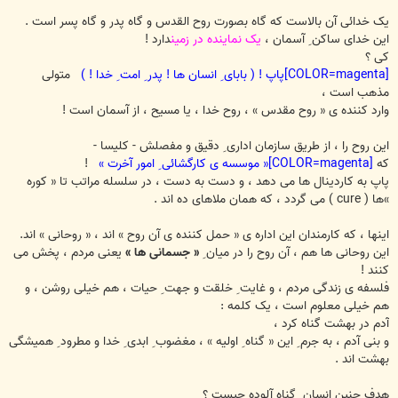
یک خدائی آن بالاست که گاه بصورت روح القدس و گاه پدر و گاه پسر است .
این خدای ساکن ِ آسمان ،
یک نماینده در زمین
دارد !
کی ؟
[COLOR=magenta]پاپ ! ( بابای ِ انسان ها ! پدر ِ امت ِ خدا ! )
متولی
مذهب است ،
وارد کننده ی « روح مقدس » ، روح خدا ، یا مسیح ، از آسمان است !
این روح را ، از طریق سازمان اداری ِ دقیق و مفصلش - کلیسا -
که
[COLOR=magenta]« موسسه ی کارگشائی ِ امور آخرت »
!
پاپ به کاردینال ها می دهد ، و دست به دست ، در سلسله مراتب تا « کوره
»ها ( cure ) می گردد ، که همان ملاهای ده اند .
اینها ، که کارمندان این اداره ی « حمل کننده ی آن روح » اند ، « روحانی » اند.
این روحانی ها هم ، آن روح را در میان ِ
« جسمانی ها »
یعنی مردم ، پخش می
کنند !
فلسفه ی زندگی مردم ، و غایت ِ خلقت و جهت ِ حیات ، هم خیلی روشن ، و
هم خیلی معلوم است ، یک کلمه :
آدم در بهشت گناه کرد ،
و بنی آدم ، به جرم ِ این « گناه ِ اولیه » ، مغضوب ِ ابدی ِ خدا و مطرود ِ همیشگی
بهشت اند .
هدف چنین انسان ِ گناه آلوده چیست ؟