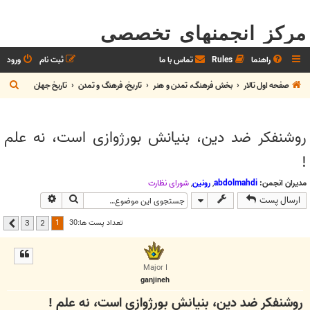
مرکز انجمنهای تخصصی
راهنما
Rules
تماس با ما
ثبت نام
ورود
ج
صفحه اول تالار
بخش فرهنگ، تمدن و هنر
تاريخ، فرهنگ و تمدن
تاريخ جهان
س
ت
روشنفکر ضد دین، بنیانش بورژوازی است، نه علم
ج
!
و
مدیران انجمن:
abdolmahdi
,
رونین
,
شوراي نظارت
جستجو
جستجوی پیشر
ارسال پست
1
تعداد پست ها:30
3
2
بعدی
Major I
ganjineh
روشنفکر ضد دین، بنیانش بورژوازی است، نه علم !