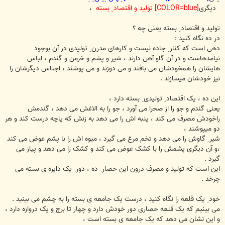
دیگری
[COLOR=blue] تولید و اقتصاد ِ بسته
،
تولید و اقتصاد ِ بسته یعنی چه ؟
در ده نگاه کنید :
دهی است که کنار ِ جاده نیست و کارهای مدرن ِ تولیدی در آن بوجود
نیامدهاست و در آن گاو آهن دارند ، شیر و پشم و خرمن و گندم ، لباس
هایشان را همخودشان می بافند و می دوزند و می پوشند ، اجناس دیگرشان را
نیز خودشان میسازند .
این ده ، یک اقتصاد ِ تولیدی ِ بسته دارد ،
یعنی گندم و جو را از صحرا می آورد ، جو را به الاغش می دهد ، گندمش
راخودش مصرف می کند ، پنبه اش را می دهد به زنش که پاچه درست کند و هر
دو میپوشند ،
شیر ِ گاوش را می دهد و تخم مرغ می گیرد ، میوه اش را با پشم عوض می کند
،و آن دیگری پشمش را با کشک عوض می کند و کشک را می دهد و پیاز می
گیرد .
این است که تولید و مصرف درون این حصار ِ ده ، دور ِ یک دایره ی بسته می
چرخد .
خود ِ یک قلعه را نگاه کنید ، درست یک جامعه ی بسته را به چشم می بینید .
می بینیم که یک قلعه حصاری دور خودش دارد و چهار تا برج و یک دروازه دارد ،
و این نشان می دهد که یک جامعه ی بسته است ،