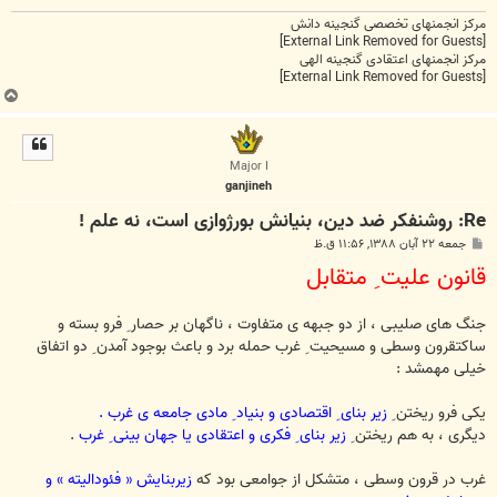
مرکز انجمنهای تخصصی گنجینه دانش
[External Link Removed for Guests]
مرکز انجمنهای اعتقادی گنجینه الهی
[External Link Removed for Guests]
ب
ا
ل
ا
Major I
ganjineh
Re: روشنفکر ضد دین، بنیانش بورژوازی است، نه علم !
پ
جمعه ۲۲ آبان ۱۳۸۸, ۱۱:۵۶ ق.ظ
س
قانون علیت ِ متقابل
ت
جنگ های صلیبی ، از دو جبهه ی متفاوت ، ناگهان بر حصار ِ فرو بسته و
ساکتقرون وسطی و مسیحیت ِ غرب حمله برد و باعث بوجود آمدن ِ دو اتفاق
خیلی مهمشد :
یکی فرو ریختن ِ
زیر بنای ِ اقتصادی و بنیاد ِ مادی جامعه ی غرب .
دیگری ، به هم ریختن ِ
زیر بنای ِ فکری و اعتقادی یا جهان بینی ِ غرب
.
غرب در قرون وسطی ، متشکل از جوامعی بود که
زیربنایش « فئودالیته » و