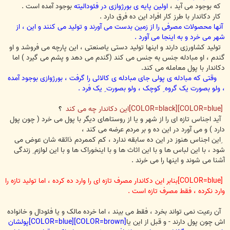
که بوجود می آید ،
اولین پایه ی بورژوازی در فئودالیته
بوجود آمده است .
کار دکاندار با طرز کار افراد این ده فرق دارد .
آنها محصولات مصرفی را از زمین بدست می آورند و تولید می کنند و این ، از
شهر می خرد و به اینجا می آورد .
تولید کشاورزی دارند و اینها تولید دستی یاصنعتی ، این پارچه می فروشد و او
گندم ، او مبادله جنس به جنس می کند (گندم می دهد و پشم می گیرد ) اما
دکاندار با پول معامله می کند.
وقتی که مبادله ی پولی جای مبادله ی کالائی را گرفت ، بورژوازی بوجود آمده
، ولو بصورت یک گروه ِ کوچک ، ولو بصورت ِ یک فرد .
[COLOR=blue][COLOR=black]این دکاندار چه می کند
؟
آید اجناس تازه ای را از شهر و یا از روستاهای دیگر با پول می خرد ( چون پول
دارد ) و می آورد در این ده و بر مردم عرضه می کند ،
ِاین اجناس هنوز در این ده سابقه ندارد ، کم کممردم ذائقه شان عوض می
شود ، با این لباس ها و با این اثاث ها و با اینخوراک ها و با این لوازم ِ زندگی
آشنا می شوند و اینها را می خرند .
[COLOR=blue]بنابر این دکاندار مصرف تازه ای را وارد ده کرده ، اما تولید تازه را
وارد نکرده ، فقط مصرف تازه است .
آن رعیت نمی تواند بخرد ، فقط می بیند ، اما خرده مالک و یا فئودال و خانواده
اش چون پول دارند - و قبل از این یا
[COLOR=brown][COLOR=blue]پولشان