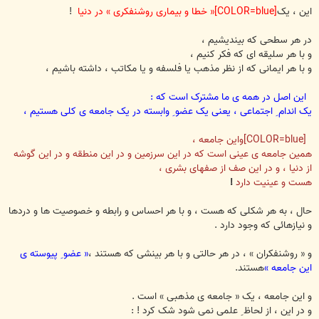
این ، یک
[COLOR=blue]« خطا و بیماری روشنفکری » در دنیا
!
در هر سطحی که بیندیشیم ،
و با هر سلیقه ای که فکر کنیم ،
و با هر ایمانی که از نظر مذهب یا فلسفه و یا مکاتب ، داشته باشیم ،
این اصل در همه ی ما مشترک است که :
یک اندام ِ اجتماعی ، یعنی یک عضو ِ وابسته در یک جامعه ی کلی هستیم ،
[COLOR=blue]واین جامعه ،
همین جامعه ی عینی است که در این سرزمین و در این منطقه و در این گوشه
از دنیا ، و در این صف از صفهای بشری ،
هست و عینیت دارد
!
حال ، به هر شکلی که هست ، و با هر احساس و رابطه و خصوصیت ها و دردها
و نیازهائی که وجود دارد .
و « روشنفکران » ، در هر حالتی و با هر بینشی که هستند ،
« عضو ِ پیوسته ی
این جامعه »
هستند.
و این جامعه ، یک « جامعه ی مذهبی » است .
و در این ، از لحاظ ِ علمی نمی شود شک کرد ! :