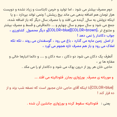
دوم مصرف بیشتر می شود ، اما تولید و خرمن ثابتاست و زیاد نشده و دویست
هزار تومان هم اضافه بدهی می ماند بیخ ریشش ! ونمی تواند بپردازد ، و یا
اینکه نزولش به سال ِ آینده می افتد و با مصرف ِسال دیگر که باز اضافه شده،
جمع می شود و سال سوم و سال چهارم و ... دائماقرض و قسط و مصرف بیشتر
و متنوع تر ،
[COLOR=brown][COLOR=blue]و
دیگر محصول ِ کشاورزی ،
جواب دکاندار را نمی دهد !
از اصل ِ زمین مایه می گذارد ، باغ می رود ، گوسفندان می روند ، تکه تکه
املاک می رود و باز هم مصرف تازه هجوم می آورد ،
آنطرف یک دکان می شود دو دکان ، سه دکان و .... و دائما انبارها خالی و
مغازه ها پر ،
حاجی خان هر روز از درون پوک می شود و دکاندار او را می مکد .
و موریانه ی مصرف ِ بورژوازی بجان ِ فئودالیته می افتد ...
[COLOR=blue]تا اینکه آقای حاجی خان مجبور است که نصفه شب بزند و از
ده فرار کند !
یعنی :
فئودالیته سقوط کرده و بورژوازی جانشین آن شده .