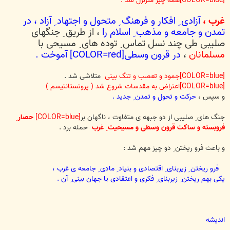
[COLOR=blue]همه چیز متزلزل شد .
غرب ،
آزادی ِ افکار و فرهنگ ِ متحول و اجتهاد ِ آزاد ، در
تمدن و جامعه و مذهب ِ اسلام را
، از طریق ِ جنگهای
صلیبی طی چند نسل تماس ِ توده های ِ مسیحی با
مسلمانان
،
در قرون وسطی[COLOR=red] آموخت .
[COLOR=blue]جمود و تعصب و تنگ بینی
متلاشی شد .
[COLOR=blue]اعتراض به مقدسات شروع شد ( پروتستانتیسم )
و سپس ،
حرکت و تحول و تمدن ِ جدید .
جنگ های ِ صلیبی از دو جبهه ی متفاوت ، ناگهان بر
[COLOR=blue]
حصار ِ
فروبسته و ساکت قرون وسطی و مسیحیت ِ غرب
حمله برد .
و باعث فرو ریختن ِ دو چیز مهم شد :
فرو ریختن ِ زیربنای ِ اقتصادی و بنیاد ِ مادی ِ جامعه ی غرب ،
یکی بهم ریختن ِ زیربنای ِ فکری و اعتقادی یا جهان بینی ِ آن .
اندیشه