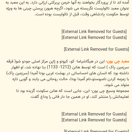
آمده اند تا از پروردگار بخواهند به آنها خرمن پربرکتی ارزانی دارد. به این معبد به
عنوان معبد تائوئیست نگریسته می شود، اگرچه هیون پرستی چینی ها به ویژه
توسط حکومت پادشاهی وقت، قبل از تائوئیست بوده است.
[External Link Removed for Guests]
[External Link Removed for Guests]
[External Link Removed for Guests]
معبد چی یون
- این در هیگاشیاما- کو، کیوتو و ژاپن مرکز اصلی جودو شو( فرقه
سرزمین پاک ) است که توسط هانن (1212- 1133) بنا نهاده شد، او اظهار
داشته بود که انسان های احساساتی در بهشت غربی بودا آمیدا (سرزمین پاک)
با زمزمه کردن نامبوستو،نام آمیدا بودا، حالت روحانی می یابند و گویی تازه
متولد می شوند.
مجموعه وسیع چی یون- این، جایی است که هانن سکونت گزیده بود تا
تعلیماتش را منتشر کند، او در همین جا دار فانی را وداع گفت.
[External Link Removed for Guests]
[External Link Removed for Guests]