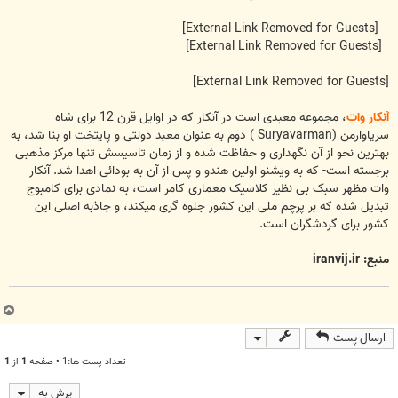
[External Link Removed for Guests]
[External Link Removed for Guests]
[External Link Removed for Guests]
آنکار وات
، مجموعه معبدی است در آنکار که در اوایل قرن 12 برای شاه
سریاوارمن (Suryavarman ) دوم به عنوان معبد دولتی و پایتخت او بنا شد، به
بهترین نحو از آن نگهداری و حفاظت شده و از زمان تاسیسش تنها مرکز مذهبی
برجسته است- که به ویشنو اولین هندو و پس از آن به بودائی اهدا شد. آنکار
وات مظهر سبک بی نظیر کلاسیک معماری کامر است، به نمادی برای کامبوج
تبدیل شده که بر پرچم ملی این کشور جلوه گری میکند، و جاذبه اصلی این
کشور برای گردشگران است.
منبع: iranvij.ir
ب
ا
ارسال پست
ل
ا
تعداد پست ها:1 • صفحه
1
از
1
پرش به