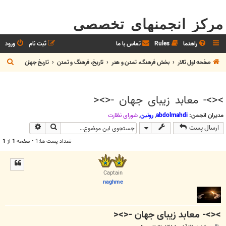
مرکز انجمنهای تخصصی
راهنما
Rules
تماس با ما
ثبت نام
ورود
ج
صفحه اول تالار
بخش فرهنگ، تمدن و هنر
تاريخ، فرهنگ و تمدن
تاريخ جهان
س
ت
><>- معابد زیبای جهان -<><
ج
و
مدیران انجمن:
abdolmahdi
,
رونین
,
شوراي نظارت
جستجو
جستجوی پیش
ارسال پست
تعداد پست ها:1 • صفحه
1
از
1
Captain
naghme
><>- معابد زیبای جهان -<><