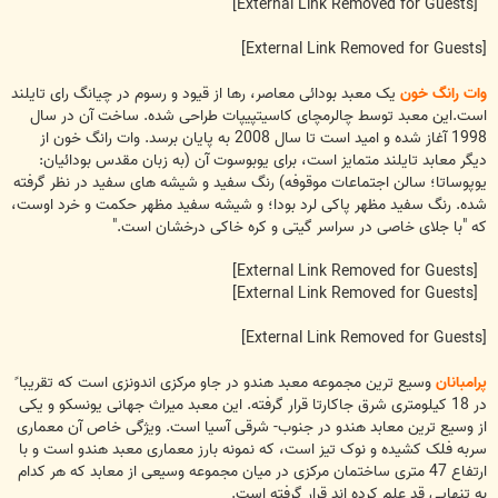
[External Link Removed for Guests]
[External Link Removed for Guests]
وات رانگ خون
یک معبد بودائی معاصر، رها از قیود و رسوم در چیانگ رای تایلند
است.این معبد توسط چالرمچای کاسیتپیپات طراحی شده. ساخت آن در سال
1998 آغاز شده و امید است تا سال 2008 به پایان برسد. وات رانگ خون از
دیگر معابد تایلند متمایز است، برای یوبوسوت آن (به زبان مقدس بودائیان:
یوپوساتا؛ سالن اجتماعات موقوفه) رنگ سفید و شیشه های سفید در نظر گرفته
شده. رنگ سفید مظهر پاکی لرد بودا؛ و شیشه سفید مظهر حکمت و خرد اوست،
که "با جلای خاصی در سراسر گیتی و کره خاکی درخشان است."
[External Link Removed for Guests]
[External Link Removed for Guests]
[External Link Removed for Guests]
پرامبانان
وسیع ترین مجموعه معبد هندو در جاو مرکزی اندونزی است که تقریبا ً
در 18 کیلومتری شرق جاکارتا قرار گرفته. این معبد میراث جهانی یونسکو و یکی
از وسیع ترین معابد هندو در جنوب- شرقی آسیا است. ویژگی خاص آن معماری
سربه فلک کشیده و نوک تیز است، که نمونه بارز معماری معبد هندو است و با
ارتفاع 47 متری ساختمان مرکزی در میان مجموعه وسیعی از معابد که هر کدام
به تنهایی قد علم کرده اند قرار گرفته است.