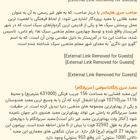
[External Link Removed for Guests]
صاحب سری هارماندر
یا دربار صاحب، که به طور غیر رسمی به آن به عنوان
معبد طلایی یا معبد پروردگار اشاره می شود، از لحاظ فرهنگی با اهمیت ترین
محل پرستش سیک ها و یکی از قدیمی ترین گردواراهای سیک است که در شهر
آمریستار واقع شده و توسط چهارمین معلم مذهبی سیک ها؛ رام داس، تاسیس
شده، ساخت این بنا در آمریستار به دلیل مقدس بودن آن است، که به اسم
"گورو دی ناگری" به معنای شهر معلم مذهبی سیک شناخته شده است.
[External Link Removed for Guests]
[External Link Removed for Guests]
[External Link Removed for Guests]
معبد سری رانگانتاسوامی (سریرانگام)
این معبد فضایی به مساحت 156 جریب فرنگی (631000 مترمربع) و محیط
1116 متر(10710 فوت)را اشغال کرده که آن را به وسیع ترین معبد هندوستان
و یکی از پهناورترین مجموعه های مذهبی دنیا تبدیل کرده است. در حقیقت
معبد سریرانگام به راحتی می تواند پهناورترین معبد هندوی دایر جهان نامیده
شود ( آنکار وات پهناورترین معبد غیر دایر است).معبد سریرانگام با دیوارهای
هم مرکز به طول 32592 فوت یا بیش از 6 مایل احاطه شده است. پیرامون این
دیوارها 21 گاپورام (برج) قرار دارد. در میان شگفتی های معماری این معبد "
دالانی 1000 ستونی" (در واقع 953 ستونی) وجود دارد.