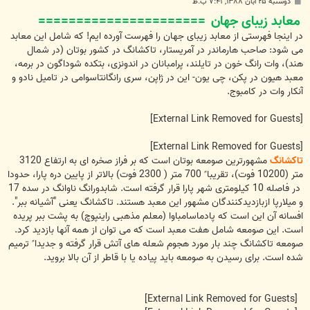
پ
دوشنبه ۲۵ آبان ۱۳۸۸, ۷:۴۱ ب.ظ
س
معابد زیبای جهان
======================
ت
در اینجا فهرستی از معابد زیبای جهان را فهرست آورده ایم! که شامل این معابد
می شود: صاحب هارماندر در آمریستار، تاکشانگ در کشور بوتان (در شمال
هند)، وات رانگ خون در تایلند، پرامبانان در اندونزی، بتکده شوداگون در برمه،
معبد هیون در پکن، چی یون- این در ژاپن، سری رانگانتاسوامی در تامیل نادو و
آنکار وات در کامبوج.
[External Link Removed for Guests]
[External Link Removed for Guests]
تاکشانگ
مشهورترین صومعه بوتان است که بر فراز صخره ای به ارتفاع 3120
متر (10200 فوت)، تقریبا ً 700 متر ( 2300 فوت) بالاتر از پایین دره پارا، حدودا
ً در فاصله 10 کیلومتری شهر پارا قرار گرفته است. شابدورانگ ناوانگ در سده 17
و میلارپا ازبازدیدکنندگان مشهور این معبد هستند. تاکشانگ یعنی "آشیانه ببر".
افسانه آن این است که پادماسامباوا (معلم مذهبی راینپوچ) به پشت ببر پریده
است. این صومعه شامل هفت معبد است که می توان از همه آنها بازدید کرد.
صومعه تاکشانگ چند بار مورد هجوم شعله های آتش قرار گرفته و جدیدا ً ترمیم
شده است. برای رسیدن به صومعه باید پیاده یا با قاطر از آن بالا بروید.
[External Link Removed for Guests]