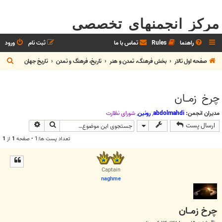
مرکز انجمنهای تخصصی
راهنما
Rules
تماس با ما
ثبت نام
ورود
ج
صفحه اول تالار
بخش فرهنگ، تمدن و هنر
تاريخ، فرهنگ و تمدن
تاريخ جهان
س
ت
چرخ زمــان
ج
و
مدیران انجمن:
abdolmahdi
,
رونین
,
شوراي نظارت
جستجو
جستجوی پیش
ارسال پست
تعداد پست ها:1 • صفحه
1
از
1
Captain
naghme
چرخ زمــان