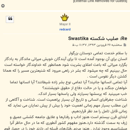
[External Link Removed for Guests]
ب
ا
ل
ا
Major II
redcard
Re: صلیب شکسته Swastika
پ
سه‌شنبه ۲۶ فروردین ۱۳۹۳, ۱۱:۳۷ ب.ظ
س
ت
با سلام خدمت تمامی دوستان بزرگوار
انسان برای آن بوجود آمده است تا برای آیندگان خویش میراثی ماندگار به یادگار
بگزارد میراثی که باعث اعتلای بشریت شود همانطور که خداوندگار خواسته است
حال ببینیم که چه میشود که بشر در راهی میرود که شنیعترین مسیر را که همانا
کشتن دیگر نفوس است .
آیا تمامی انسانها جانیند؟ آیا تمامی نوع بشر زاده شیطانند؟ آیا انسانها تماما
خواهان جنگند و یا در حالت دفاع از حقوق خویشتنند؟
خب میبینید که پرسشها بسیارند ولی پاسخها بسیار اندک.
شناخت جغرافیای انسانی و تاریخ آن بسیار پراهمیت است. شناخت و آگاهی از
این مطلب بسیار مهم زمانی اهمیت خود را بیش از پیش نمایان می نماید که
زمانی قابل تامل را مد نظر قراردهیم.
ابتدای قرن بیستم است هنوز اداب و رفتارها و علایق جامعه کششی عمیق و
ژرف به سمت گذشته دارد.هنوز مفهوم کشور آنطوری که ما در حال حاظر آنرا
میشناسیم وجود ندارد . هنوز مردم رفتارهای قبیله ای دارند خود را در حصار قوم