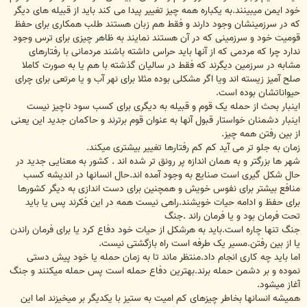
خود ایمن میبینند.به یکباره همه چیز تغییر پیدا می کند باید از قبیله های دیگر
که در سرزمینشان وجود دارند و فقط هم زبان هستند طلب همکاری برای حفظ
قومیت خود و سرزمینی که در آن هستند نمایند به ظاهر چیزی برای ترس وجود
ندارد چرا که مردمی که از آنها باید حراس داشته باشند مردمانی با رفتارهای
مشابه در سرزمين دیگرند که فقط در سالیان گذشته با هم یا به صورت کاملا
صلح آمیز زیسته اند ویا اگر مشکلی بوده مثلا برای نهر آب و یا مرتعی برای چرای
حیواناتشان بوده است.
اینبار بحث از حمله یک قوم و قبیله به دیگری برای کسب سود ناچیز نیست
اینبار دشمنان خواستار قبول آنها به عنوان قوم برترند و حاکمان جدید این یعنی
از بین رفتن همه چیز.
زمان به جلو تر می آید کم کم رفتارها تغییر بیشتری میکند.
شهر ها بزرگتر و به همان اندازه پر رونق تر شده اند . کشور به معنایی جدید در
حال شکل گیری است صنایع به وجود آمده اند.حال انسانها در انديشه کسب
منافع بیشتر برای نفوس خویش و همچنین برای دست اندازی به دیگر کشورها
برای حفظ و ادامه حیات خویشند.راهی نیست همه در این فکرند پس یا باید
تحت فرمان بود و یا فرمان راند .جنگ
جنگ تنها چاره است.باید به هرشکل از حیات خود دفاع کرد یا برای فرمان راندن
یا از بین رفتن.مسیر یک طرفه است راه بازگشتی نیست.
اما باید چه کاری انجام داد.منتظر ماند تا به زمان حمله یا خود پیش دستی
نموده و بر دشمن حمله برند.بهترین دفاع حمله است پس حمله میکنند و جنگ
آغاز میشود.
همیشه انسانها بخاطر چیزهای کم امیت به ستیز با یکدیگر بر میخیزند اما این