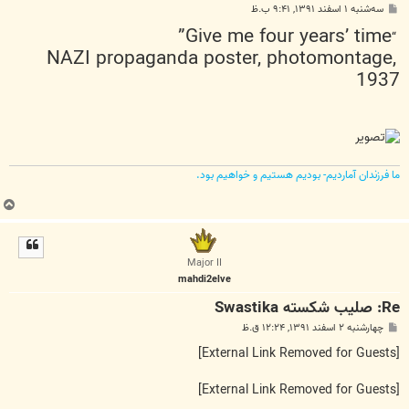
پ
سه‌شنبه ۱ اسفند ۱۳۹۱, ۹:۴۱ ب.ظ
س
Give me four years’ time”
ت
“
NAZI propaganda poster, photomontage,
1937
ما فرزندان آماردیم- بودیم هستیم و خواهیم بود.
ب
ا
ل
ا
Major II
mahdi2elve
Re: صلیب شکسته Swastika
پ
چهارشنبه ۲ اسفند ۱۳۹۱, ۱۲:۲۴ ق.ظ
س
ت
[External Link Removed for Guests]
[External Link Removed for Guests]