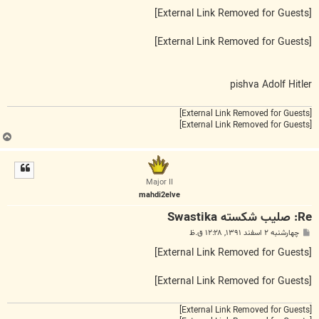
[External Link Removed for Guests]
[External Link Removed for Guests]
pishva Adolf Hitler
[External Link Removed for Guests]
[External Link Removed for Guests]
ب
ا
ل
ا
Major II
mahdi2elve
Re: صلیب شکسته Swastika
پ
چهارشنبه ۲ اسفند ۱۳۹۱, ۱۲:۲۸ ق.ظ
س
ت
[External Link Removed for Guests]
[External Link Removed for Guests]
[External Link Removed for Guests]