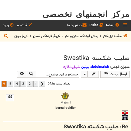
مرکز انجمنهای تخصصی
راهنما
Rules
تماس با ما
ثبت نام
ورود
ج
صفحه اول تالار
بخش فرهنگ، تمدن و هنر
تاريخ، فرهنگ و تمدن
تاريخ جهان
س
ت
صلیب شکسته Swastika
ج
و
مدیران انجمن:
abdolmahdi
,
رونین
,
شوراي نظارت
جستجو
جستجوی پیش
ارسال پست
6
تعداد پست ها:64
5
4
3
2
1
قبلی
Major I
boreal-soldier
Re: صلیب شکسته Swastika