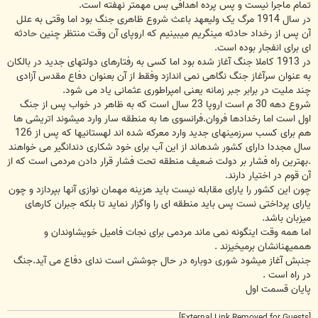
تمام ماجرا نیست و پس پرده اهدافی بس مهمتر نهفته است.
در سال 1914 مرگ یک ولیعهد باعث شروع ظاهری جنگ بود اما وقتی به علل
آن پس از رخداد حادثه مینگریم میبینیم که اروپای آن وقت منتظر چنین حادثه
ای برای انفجار بوده است.
در 1913 کاملا جنگ آغاز شده بود اما کسی به رفتارهای دولتهای جدید در بالکان
به عنوان سرآغاز جنگ نگاهی نمی اندازد وفقط از آن بعنوان دفاع مقدس آزادی
چند ملیت در برابر جبر زمانه یعنی امپراطوری عثمانی یاد می شود.
شروع دهه 30 م است اروپا 23 سال است که به ظاهر در خواب پس از جنگ
اول است اما رخدادها فروان.فرانسوی ها به منطقه سار وارد میشوند اتریشی ها
هم برای کسب سرزمینهای جدید وارد معرکه شده اند لهستانیها که پس از 126
سال مجددا دارای کشور شدهاند از این آب برای خود شکاری دندانگیر می خواهند
.بهترین راه فشار بر دولت ضعیف منطقه تحت فشار قرار دادن مردمی است که از
آن قوم در اختیار دارند.
چون این کشور را یارای مقابله نیست باید هزینه مهمان نوازی آنها بپردازد و چون
یارای پرداختی نست پس باید منطقه ای را واگزار نماید تا بلکه جبران کارهای
میزبان باشد.
اما همه وقت اینگونه نمی ماند مردمی برای نجات فامیل خویشاوندان و
هممیهنانشان برمیخیزند .
جنبش آغاز میشود شوری دوباره در حال جوشش است ندای دفاع می آید.جنگ
در راه است .
پایان قسمت اول
[External Link Removed for Guests]