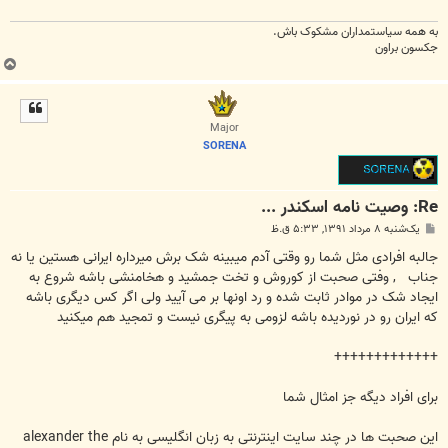
به همه سياستمداران مشکوک باش.
جکسون براون
ب
ا
ل
ا
Major
SORENA
Re: وصیت نامه اسکندر ...
پ
یک‌شنبه ۸ مرداد ۱۳۹۱, ۵:۳۳ ق.ظ
س
ت
جالبه افرادی مثل شما رو وقتی آدم میبینه شک برش میرداره ایرانی هستین یا نه
جناب
, وفتی صحبت از کوروش و تخت جمشید و هخامنشی باشه شروع به
ایجاد شک در موادر ثابت شده و رد اونها بر می آیید ولی اگر کس دیگری باشه
که ایران رو در نوردیده باشه لزومی به پیگری نیست و تمجید هم میکنید
+++++++++++++
برای افراد دیگه جز امثال شما
این صحبت ها در چند سایت اینترنتی به زبان انگلیسی به نام alexander the