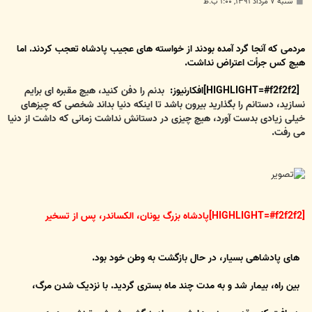
پ
شنبه ۷ مرداد ۱۳۹۱, ۱:۰۰ ب.ظ
س
ت
مردمی که آنجا گرد آمده بودند از خواسته های عجیب پادشاه تعجب کردند. اما
هیچ کس جرأت اعتراض نداشت.
[HIGHLIGHT=#f2f2f2]افکارنیوز:
بدنم را دفن کنید، هیچ مقبره ای برایم
نسازید، دستانم را بگذارید بیرون باشد تا اینکه دنیا بداند شخصی که چیزهای
خیلی زیادی بدست آورد، هیچ چیزی در دستانش نداشت زمانی که داشت از دنیا
می رفت.
[HIGHLIGHT=#f2f2f2]پادشاه بزرگ یونان، الکساندر، پس از تسخیر
های پادشاهی بسیار، در حال بازگشت به وطن خود بود.
بین راه، بیمار شد و به مدت چند ماه بستری گردید. با نزدیک شدن مرگ،