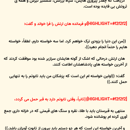
دریافت که چقدر پیروزی هایش، سپاه بزرگش، شمشیر تیزش و همه ی
ثروتش بی فایده بوده است.
[HIGHLIGHT=#f2f2f2]او فرمانده هان ارتش را فرا خواند و گفت:
((من این دنیا را بزودی ترک خواهم کرد. اما سه خواسته دارم. لطفاً، خواسته
هایم را حتماً انجام دهید)).
هان ارتش درحالی که اشک از گونه هایشان سرازیر شده بود موافقت کردند که
از آخرین خواسته های پادشاهشان اطاعت کنند.
گفت: ((اولین خواسته ام این است که پزشکان من باید تابوتم را به تنهایی
حمل کنند.))
[HIGHLIGHT=#f2f2f2]((ثانیاً، وقتی تابوتم دارد به قبر حمل می گردد،
منتهی به قبرستان باید با طلا، نقره و سنگ های قیمتی که در خزانه داری جمع
آوری کرده ام پوشانده شود.
و آخرین خواسته این است که هر دو دستم باید بیرون از تابوت آویزان باشد.))