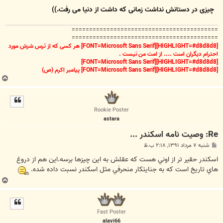
چیزی در دستانش نداشت زمانی که داشت از دنیا می رفت.))
==========================================
==========================================
[HIGHLIGHT=#d8d8d8][FONT=Microsoft Sans Serif] هر کسی که از ترس شرش مورد
احترام دیگران است .... از امت من نیست .
[HIGHLIGHT=#d8d8d8][FONT=Microsoft Sans Serif]
[HIGHLIGHT=#d8d8d8][FONT=Microsoft Sans Serif] پیامبر اکرم (ص)
ب
ا
ل
ا
Rookie Poster
astara
Re: وصیت نامه اسکندر ...
پ
شنبه ۷ مرداد ۱۳۹۱, ۲:۱۸ ب.ظ
س
ت
اسكندر حقير تر از اوني هست كه عقلش به اين چيزها برسه.اين هم از دروغ
هاي تاريخ است كه به جنايتكار منحرفي مثل اسكندر نسبت داده شده.
ب
ا
ل
ا
Fast Poster
alavi66