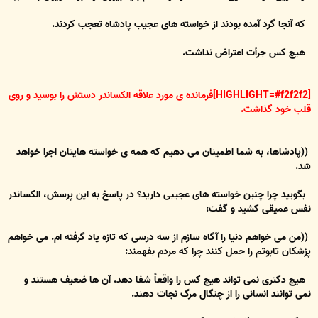
که آنجا گرد آمده بودند از خواسته های عجیب پادشاه تعجب کردند.
هیچ کس جرأت اعتراض نداشت.
[HIGHLIGHT=#f2f2f2]فرمانده ی مورد علاقه الکساندر دستش را بوسید و روی
قلب خود گذاشت.
((پادشاها، به شما اطمینان می دهیم که همه ی خواسته هایتان اجرا خواهد
شد.
بگویید چرا چنین خواسته های عجیبی دارید؟ در پاسخ به این پرسش، الکساندر
نفس عمیقی کشید و گفت:
((من می خواهم دنیا را آگاه سازم از سه درسی که تازه یاد گرفته ام. می خواهم
پزشکان تابوتم را حمل کنند چرا که مردم بفهمند:
هیچ دکتری نمی تواند هیچ کس را واقعاً شفا دهد. آن ها ضعیف هستند و
نمی توانند انسانی را از چنگال مرگ نجات دهند.