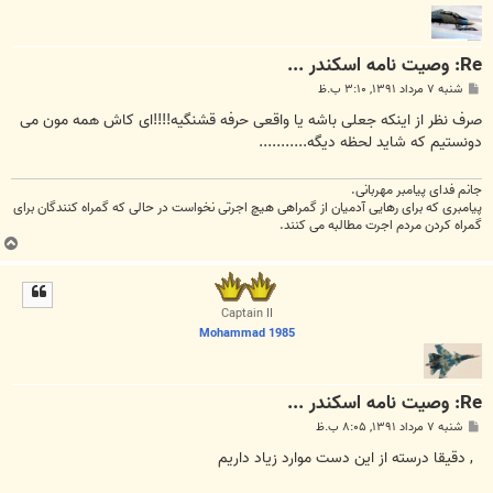
Re: وصیت نامه اسکندر ...
پ
شنبه ۷ مرداد ۱۳۹۱, ۳:۱۰ ب.ظ
س
ت
صرف نظر از اینکه جعلی باشه یا واقعی حرفه قشنگیه!!!!ای کاش همه مون می
دونستیم که شاید لحظه دیگه...........
جانم فدای پیامبر مهربانی.
پیامبری که برای رهایی آدمیان از گمراهی هیچ اجرتی نخواست در حالی که گمراه کنندگان برای
گمراه کردن مردم اجرت مطالبه می کنند.
ب
ا
ل
ا
Captain II
Mohammad 1985
Re: وصیت نامه اسکندر ...
پ
شنبه ۷ مرداد ۱۳۹۱, ۸:۰۵ ب.ظ
س
ت
, دقیقا درسته از این دست موارد زیاد داریم