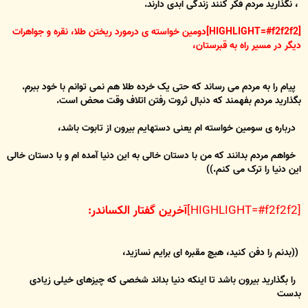
، نگذارید مردم فکر کنند زندگی ابدی دارند.
[HIGHLIGHT=#f2f2f2]دومین خواسته ی درمورد ریختن طلا، نقره و جواهرات
دیگر در مسیر راه به قبرستان،
پیام را به مردم می رساند که حتی یک خرده طلا هم نمی توانم با خود ببرم.
بگذارید مردم بفهمند که دنبال ثروت رفتن اتلاف وقت محض است.
درباره ی سومین خواسته ام یعنی دستهایم بیرون از تابوت باشد،
خواهم مردم بدانند که من با دستان خالی به این دنیا آمده ام و با دستان خالی
این دنیا را ترک می کنم.))
[HIGHLIGHT=#f2f2f2]
آخرین گفتار الکساندر:
((بدنم را دفن کنید، هیچ مقبره ای برایم نسازید،
را بگذارید بیرون باشد تا اینکه دنیا بداند شخصی که چیزهای خیلی زیادی
بدست