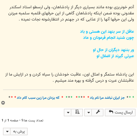
آدم خونریزی بوده مانند بسیاری دیگر از پادشاهان، ولی ارسطو استاد اسکندر
مقدونی بوده ضمن اینکه پادشاهان گاهی از این حرفهای قلمبه سلمبه میزنن
ولی این حرفها آنها را از عذابی که در جهنم در انتظارشونه نجات نمیده .
عاقل از سر بنهد این هستی و باد
چون شنید انجام فرعونان و عاد
ور بننهد دیگران از حال او
عبرتی گیرند از اضلال او
این پادشاه ستمگر و امثال اون، عاقبت خودشان را سیاه کردن و در ازایش ما از
عاقبتشان عبرت و درس گرفته و بهره مند میشیم .
* *
*
جز ايران نباشد مرا نام ياد
* *
*
*
*
*
*
*
*
که يزدان مرا زين سبب کام داد
* *
*
ب
ا
ارسال پست
ل
ا
تعداد پست ها:9 • صفحه
1
از
1
پرش به