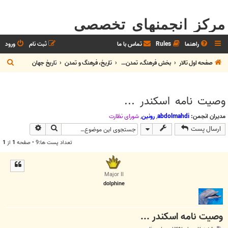
مرکز انجمنهای تخصصی
راهنما
Rules
تماس با ما
ثبت نام
ورود
ج
صفحه اول تالار
بخش فرهنگ، تمدن و هنر
تاريخ، فرهنگ و تمدن
تاريخ جهان
س
ت
وصیت نامه اسکندر ...
ج
و
مدیران انجمن:
abdolmahdi
,
رونین
,
شوراي نظارت
جستجو
جستجوی پیش
ارسال پست
تعداد پست ها:9 • صفحه
1
از
1
Major II
dolphine
وصیت نامه اسکندر ...