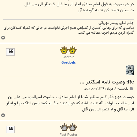
در هر صورت به قول امام صادق انظر الی ما قال لا تنظر الی من قال
به سخن توجه کن نه به گوینده آن
جانم فدای پیامبر مهربانی.
پیامبری که برای رهایی آدمیان از گمراهی هیچ اجرتی نخواست در حالی که گمراه کنندگان برای
گمراه کردن مردم اجرت مطالبه می کنند.
ب
ا
ل
ا
Captain
Goebbels
Re: وصیت نامه اسکندر ...
پ
یک‌شنبه ۸ مرداد ۱۳۹۱, ۸:۰۲ ق.ظ
س
ت
دوست عزیز فکر کنم منظور شما از امام صادق ، حضرت امیرالمومنین علی بن
ابی طالب صلوات الله علیه باشه که فرمودند : خذ الحکمه ممن اتاک بها و انظر
الی ما قال و لا تنظر الی من قال
ب
ا
ل
ا
Fast Poster