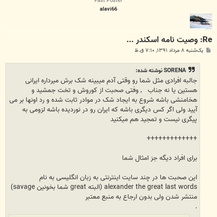
Fast Poster
alavi66
Re: وصیت نامه اسکندر ...
پ
یک‌شنبه ۸ مرداد ۱۳۹۱, ۷:۱۰ ق.ظ
س
ت
SORENA نوشته شده:
جالبه افرادی مثل شما رو وقتی آدم میبینه شک برش میرداره ایرانی
هستین یا نه جناب
, وفتی صحبت از کوروش و تخت جمشید و
هخامنشی باشه شروع به ایجاد شک در موادر ثابت شده و رد اونها بر می
آیید ولی اگر کس دیگری باشه که ایران رو در نوردیده باشه لزومی به
پیگری نیست و تمجید هم میکنید
+++++++++++++
برای افراد دیگه جز امثال شما
این صحبت ها در چند سایت اینترنتی به زبان انگلیسی به نام
alexander the great last words (البته great شما بخونین savage)
منتشر شدن ولی بدون ارجاع به منبع معتبر
.