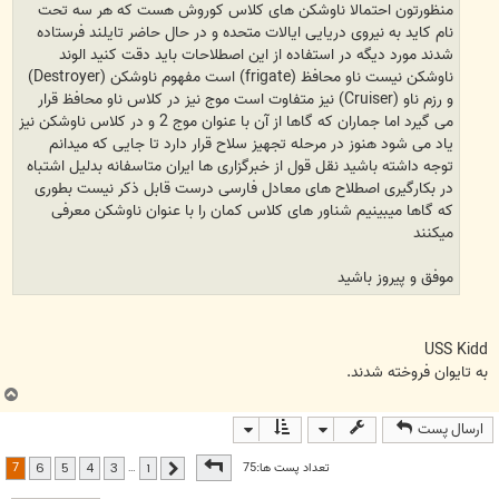
منظورتون احتمالا ناوشکن های کلاس کوروش هست که هر سه تحت
نام کاید به نیروی دریایی ایالات متحده و در حال حاضر تایلند فرستاده
شدند مورد دیگه در استفاده از این اصطلاحات باید دقت کنید الوند
ناوشکن نیست ناو محافظ (frigate) است مفهوم ناوشکن (Destroyer)
و رزم ناو (Cruiser) نیز متفاوت است موج نیز در کلاس ناو محافظ قرار
می گیرد اما جماران که گاها از آن با عنوان موج 2 و در کلاس ناوشکن نیز
یاد می شود هنوز در مرحله تجهیز سلاح قرار دارد تا جایی که میدانم
توجه داشته باشید نقل قول از خبرگزاری ها ایران متاسفانه بدلیل اشتباه
در بکارگیری اصطلاح های معادل فارسی درست قابل ذکر نیست بطوری
که گاها میبینیم شناور های کلاس کمان را با عنوان ناوشکن معرفی
میکنند
موفق و پیروز باشید
USS Kidd
به تایوان فروخته شدند.
ب
ا
ارسال پست
ل
ا
صفحه
7
از
7
7
تعداد پست ها:75
…
6
5
4
3
1
قبلی