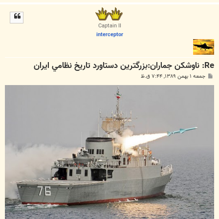
ا
ل
ا
Captain II
interceptor
Re: ناوشکن جماران:بزرگترين دستاورد تاريخ نظامي ايران
پ
جمعه ۱ بهمن ۱۳۸۹, ۷:۴۴ ق.ظ
س
ت