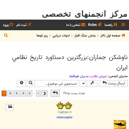
مرکز انجمنهای تخصصی
راهنما
Rules
تماس با ما
ثبت نام
ورود
ج
صفحه اول تالار
بخش جنگ افزار
ادوات دريايي
رزم ناوها
س
ت
ناوشکن جماران:بزرگترين دستاورد تاريخ نظامي
ج
ايران
و
مدیران انجمن:
شوراي نظارت
,
مديران هوافضا
جستجو
جستجوی پیش
ارسال پست
صفحه
7
از
7
7
تعداد پست ها:75
…
6
5
4
3
1
قبلی
Captain II
interceptor