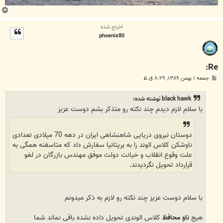
ب
ا
اخراج شده
ل
phoenix80
ا
Re:
پ
جمعه ۱ بهمن ۱۳۸۹, ۸:۲۹ ق.ظ
س
ت
black hawk نوشته شده:
با سلام لازم دیدم چند نکته رو متذکر بشم دوست عزیز
دوستان نیروی دریایی شاهنشاهی ایران در دهه 70 میلادی تعدادی
ناوشکن کلاس الوند را به بریتانیا سفارش داد که متاسفنه همگی به
علت وقوع انقلاب و خیانت دولت موفق مهندس بازرگان در لغو
قرارداد تحویل نگردیدند.
با سلام دوست عزیز چند نکته رو لازم به ذکر میدونم
هیج
ناو محافظ
کلاس الوندی تحویل داده نشده باقی نماند شما