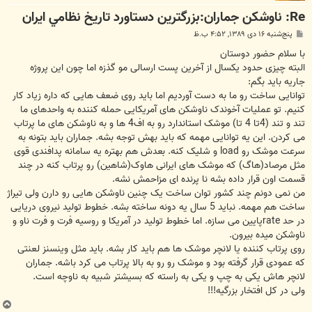
Re: ناوشکن جماران:بزرگترين دستاورد تاريخ نظامي ايران
پ
پنج‌شنبه ۱۶ دی ۱۳۸۹, ۴:۵۲ ب.ظ
س
ت
با سلام حضور دوستان
البته چیزی حدود یکسال از آخرین پست ارسالی مو گذزه اما چون این پروژه
جاریه باید بگم:
توانایی ساخت رو ما به دست آوردیم اما باید روی ضعف هایی که داره زیاد کار
کنیم. تو عملیات آخوندک ناوشکن های آمریکایی حمله کننده به واحدهای ما
تند و تند (4تا 4 تا) موشک استاندارد رو به اف4 ها و به ناوشکن های ما پرتاب
می کردن. این یه توانایی مهمه که باید بهش توجه بشه. جماران باید بتونه به
سرعت موشک رو load و شلیک کنه. بعدش هم بهتره یه سامانه پدافندی قوی
مثل مرصاد(هاگ) که موشک های ایرانی هاوک(شاهین) رو پرتاب کنه در چند
قسمت اون قرار داده بشه نا پرنده ای مزاحمش نشه.
من نمی دونم چند کشور توان ساخت یک چنین ناوشکن هایی رو دارن ولی تیراژ
ساخت هم مهمه. نباید 5 سال یه دونه ساخته بشه. خطوط تولید نیروی دریایی
در حد rateپایین می سازه. اما خطوط تولید در آمریکا و روسیه فرت و فرت ناو و
ناوشکن میده بیرون.
روی پرتاب کننده یا لانچر موشک ها هم باید کار بشه. باید مثل وینسنز لعنتی
که عمودی قرار گرفته بود و موشک رو رو به بالا پرتاب می کرد باشه. جماران
لانچر هاش یکی به چپ و یکی به راسته که بسیشتر شبیه به ناوچه است.
ولی در کل افتخار بزرگیه!!!
ب