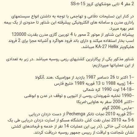
2 مقر 4 تایی موشکهای کروز SS-n-15
در کنار این تسلیحات دفاعی و تهاجمی با توجه به داشتن انواع سیستمهای
راداری مدرن و سامانه های الکترونیکی پیشرفته این شناور تا حدودی از یک بیمه
عمر بهره میبرد.
پیشرانه این شناور از موتور 2 محور با 4 توربین گازی مدرن بقدرت 120000
اسب بخار استفاده میکند و دارای باند فرود هواگرد و آشیانه مجزا برای 2 فروند
هلیکوپتر KA-27 Hellix میباشد.
شناور مذکور یکی از پرکارترین کشتیهای رزمی روسیه میباشد .در زیر به تعدادی
از این عملیاتها میپردازیم:
--1 اکتبر تا 26 دسامبر 1987 بازدید از موزامبیک .هند .آنگولا
--14 ژوییه 1988 تا 13 فوریه 1989 خلیج فارس
--14-18 اوت 1990 کره شمالی
--1990 تخلیه شهروندان روسی از اتیوپی و توقف در عدن و ابوظبی
--اکتبر 2004 سفر به هاوایی-امریکا
--مارس 2006 گوام
--25 فوریه 2010 نجات تانکر Pechenga از دست دزدان دریایی
5-6 مه 2010 نجان نفت کش دانشگاه مسکو از اسارت دزدان دریایی طی یک
عملیات آبی خاکی .(در پی این عملیات 14 نفر از خدمه و فرماندهای کشتی
نشان شجاعت و لیاقت از رییس جمهور روسیه دریافت کردند.