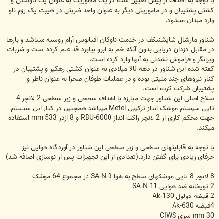
با توجه به اهداف از پیش تعیین شده در یک ماموریت به عنوان یک ناوشکن و
کشتی پشتیبان و در ماموریتی دیگر به عنوان واحد ضربتی در هیبت یک رزم ناو
وارد میدان میشود.
شناور مارشال شاپشنیکف در خدمت ناوگان اقیانوس آرام روسیه میباشد و بارها
در مقابل دزدان دریایی بدون آنکه خم به ابرو بیاورد قد علم کرده است و ضربات
ویرانگر و فراموش نشدنی به آنها وارد کرده است.
گفته شده این شناور در دهه 90 میلادی به عنوان کشتی رهگیر و پشتیبان در
کنار نیروهای چند ملیتی بوده و در عملیات طوفان صحرا به عنوان ناظر و
پشتیبان شرکت کرده است.
سلاح اصلی این شناور جهت مبارزه با اهداف سطحی و زیر سطحی 2 لانچر 4
تایی سیستم موشک انداز ترکیبی Metel میباشد همچنین در کنار این سیستم
جهت محکم کاری از 2 لانچر راکت انداز RBU-6000 و 8 اژدر 533 mm استفاده
میکند.
با توجه به قابلیتهای سطحی و زیر سطحی این شناور در آوردگاه هوایی نیز
حرفای زیادی برای گفتن دارد.(تعدادی از این تجهیزات پس از نوسازی اضافه شد)
8 لانچر 8 تایی موشکهای سطح به هوا SA-N-9 در مجموع 64 موشک
2 توپخانه ضد هوایی SA-N-11
2 قبضه دولول Ak-130
4قبضه Ak-630
30 mm سری CIWS