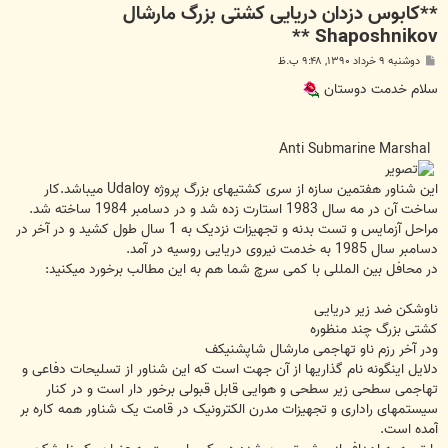
**کابوس دزدان دریایی کشتی بزرگ مارشال
Shaposhnikov **
پ
دوشنبه ۹ خرداد ۱۳۹۰, ۹:۴۸ ب.ظ
س
ت
سلام خدمت دوستان
Anti Submarine Marshal
این شناور هفتمین سازه از سری کشتیهای بزرگ پروژه Udaloy میباشد.کار
ساخت آن در مه سال 1983 استارت زده شد و در دسامبر 1984 ساخته شد.
مراحل آزمایس و تست بدنه و تجهیزات نزدیک به 1 سال طول کشید و در آخر در
دسامبر سال 1985 به خدمت نیروی دریایی روسیه در آمد.
در محافل بین المللی با کمی سرچ شما هم به این مطالب برخورد میکنید:
ناوشکن ضد زیر دریایی
کشتی بزرگ چند منظوره
ودر آخر رزم ناو تهاجمی مارشال شاپشنیکف
دلایل اینگونه نام گذاریها از آن جهت است که این شناور از تسلیحات دفاعی و
تهاجمی سطحی زیر سطحی و هوایی قابل قبولی برخور دار است و در کنار
سیستمهای راداری و تجهیزات مدرن الکترونیک در قامت یک شناور همه کاره بر
آمده است.