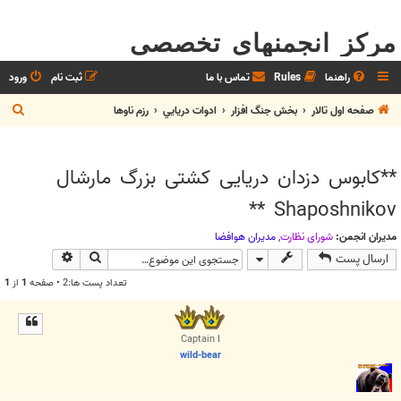
مرکز انجمنهای تخصصی
راهنما
Rules
تماس با ما
ثبت نام
ورود
ج
صفحه اول تالار
بخش جنگ افزار
ادوات دريايي
رزم ناوها
س
ت
**کابوس دزدان دریایی کشتی بزرگ مارشال
ج
Shaposhnikov **
و
مدیران انجمن:
شوراي نظارت
,
مديران هوافضا
جستجو
جستجوی پیش
ارسال پست
تعداد پست ها:2 • صفحه
1
از
1
Captain I
wild-bear