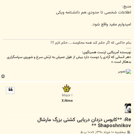
منبع:
اطلاعات شخصی تا حدودی هم دانشنامه ویکی
امیدوارم مفید واقع شود.
بنام حاکمی که اگر حکم کند همه محکومند....حکم لازم !!!
....
نویسنده آمریکایی ارنست همینگوی:
«هر انسانی که آزادی را دوست دارد بیش از طول عمرش به ارتش سرخ و شوروی سپاسگزاری
بدهکار است.»
ب
ا
ل
ا
Major I
X.Nima
Re: **کابوس دزدان دریایی کشتی بزرگ مارشال
Shaposhnikov **
پ
سه‌شنبه ۱۰ خرداد ۱۳۹۰, ۱۰:۰۷ ب.ظ