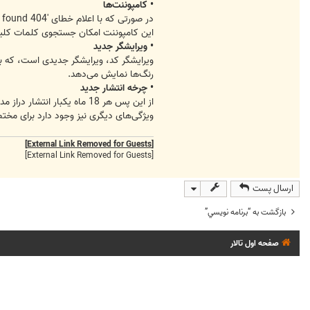
• کامپوننت‌ها
در صورتی که با اعلام خطای '404 not found ' مواجه شدید،کامپوننت جدید مدیریت ارجاع لینک‌ها تعبیه شده است.
این کامپوننت امکان جستجوی کلمات کلیدی در فا
• ویرایشگر جدید
رنگ‌ها نمایش می‌دهد.
• چرخه انتشار جدید
از این پس هر 18 ماه یکبار انتشار دراز مدت جوملا را خواهیم داشت.
ویژگی‌های دیگری نیز وجود دارد برای مخت
[External Link Removed for Guests]
[External Link Removed for Guests]
ارسال پست
بازگشت به “برنامه نويسي”
صفحه اول تالار