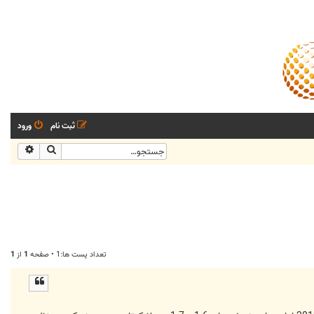
ثبت نام
ورود
جستجو
جستجو
تعداد پست ها:1 • صفحه
1
از
1