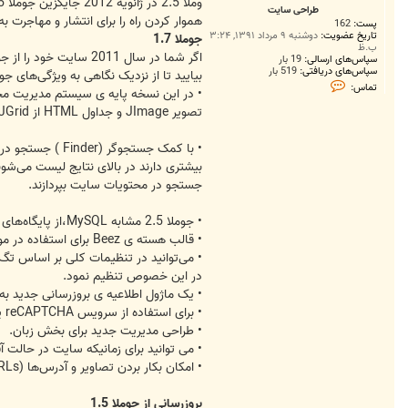
ت
طراحی سایت
هموار کردن راه را برای انتشار و مهاجرت به نسخه ی 2.5 هموا
پست:
162
تاریخ عضویت:
دوشنبه ۹ مرداد ۱۳۹۱, ۳:۲۴
جوملا 1.7
ب.ظ
اگر شما در سال 2011 سایت خود را از جوملا 1.5 به 1.7 ارتقا داده باشید، احتمالاً از تمام قابلیت ها و ویژگی‌های نسخه های 1.6 و 1.7 نیز استفاده کرده اید.
سپاس‌های ارسالی:
19 بار
سپاس‌های دریافتی:
519 بار
بیایید تا از نزدیک نگاهی به ویژگی‌های جوملا 2.5 داشته با
ت
تماس:
م
ا
تصویر JImage و جداول HTML از JGrid استفاده می‌شود.ضمن اینکه از نسخه ی جدید کتابخانه جاوا اسکریپت(1.4)، MooTools نیز در آن استفاده شده است.
س
ط
ر
ا
ح
بیشتری دارند در بالای نتایج لیست می‌ش
ی
جستجو در محتویات سایت بپردازند.
س
ا
ی
• جوملا 2.5 مشابه MySQL،از پایگاه‌های داده ی دیگری که به آن معرفی شده باشد،نیز پشتیبانی می‌کند.
ت
• قالب هسته ی Beez برای استفاده در موبایل،آماده سازی شده است.
• می‌توانید در تنظیمات کلی بر اساس تگ
در این خصوص تنظیم نمود.
• یک ماژول اطلاعیه ی بروزرسانی جدید به 
• برای استفاده از سرویس reCAPTCHA یک پلاگین captcha اضافه شده است.
• طراحی مدیریت جدید برای بخش زبان.
• می توانید برای زمانیکه سایت در حالت آ
• امکان بکار بردن تصاویر و آدرس‌ها (URLs ) برای مقالات. میتوانید تصویری کوچک در معرفی محتوا نمایش دهید، در کل متن مقاله یک تصویر به همراه سه لینک برای چیدمان مقاله قرار دهید.
بروزرسانی از جوملا 1.5