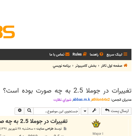
لینک سریع
راهنما
Rules
تماس با ما
صفحه اول تالار
بخش كامپيوتر
برنامه نويسي
تغییرات در جوملا 2.5 به چه صورت بوده است؟
مدیران انجمن:
athlon64x2
,
abbas.m.k
,
شوراي نظارت
جستجو
جستجوی پی
ارسال پست
تغییرات در جوملا 2.5 به چه صورت بوده است؟
پ
توسط
طراحی سایت
»
سه‌شنبه ۲۸ شهریور ۱۳۹۱, ۱:۴۹ ب.ظ
س
Major I