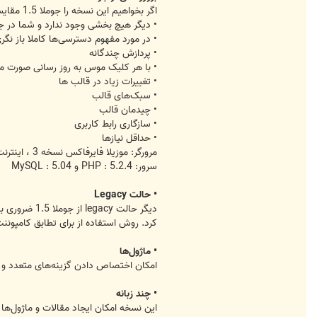
اگر بخواهیم این نسخه را جوملا 1.5 مقایسه کنیم لیستی طولانی از امکانات و بهبودهای به روز شده وجود دارد. در اینجا لیستی از مهم‌ترین تغییرات را به اختصار می آوریم.
• دیگر هیچ بخشی وجود ندارد و شما در ج
• در مورد مفهوم دسترسی‌ها کاملا باز نگ
• پردازش چندگانه
• با هر کلیک موس به روز رسانی صورت می
• تغییرات زیاد در قالب ها
• سبک‌های قالب
• چیدمان قالب
• سازگاری رابط کاربری
• حداقل نیازها
مرورگر: موزیلا فایرفاکس نسخه 3 ، اینترنت اکسپلورر نسخه 7 ، سافاری نسخه 4.
سرور: PHP : 5.2.4 و MySQL : 5.04
• حالت Legacy
کرد. روش استفاده از برای تطابق کامپوننت‌های قدی
• ماژول‌ها
امکان اختصاص دادن گزینه‌های متعدد و 
• چند زبانه
این نسخه امکان ایجاد مقالات‌ و ماژول‌ها 