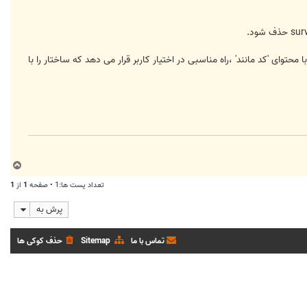
فزوده شده است که ویرایشگری WYSIWYG نیست، اما برای کار کردن با محتوای 'کد مانند' ،راه مناسبی در اختیار کاربر قرار می دهد که ساختار را با
ب
ا
تعداد پست ها:1 • صفحه
1
از
1
ل
ا
پرش به
تماس با ما
Sitemap
حذف کوکی ها