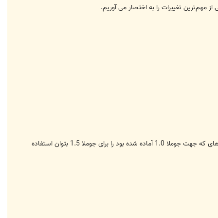
دیگر حالت legacy از جوملا 1.5 ضروری به نظر نمیرسید.اگر خاطرتان باشد حالت legacy اجازه می‌داد تا افزونه‌ها و کامپوننت‌های که جهت جوملا 1.0 آماده شده بود را برای جوملا 1.5 بتوان استفاده