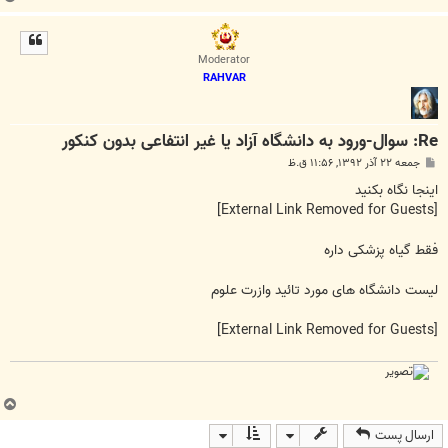
ا
ل
ا
Moderator
RAHVAR
Re: سوال-ورود به دانشگاه آزاد یا غیر انتفاعی بدون کنکور
پ
جمعه ۲۲ آذر ۱۳۹۲, ۱۱:۵۶ ق.ظ
س
ت
اینجا نگاه بکنید
[External Link Removed for Guests]
فقط گیاه پزشکی داره
لیست دانشگاه های مورد تائید وازرت علوم
[External Link Removed for Guests]
ب
ا
ارسال پست
ل