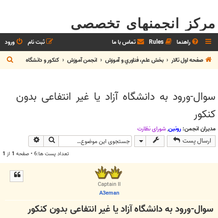
مرکز انجمنهای تخصصی
راهنما
Rules
تماس با ما
ثبت نام
ورود
ج
صفحه اول تالار
بخش علم، فناوري و آموزش
انجمن آموزش
کنکور و دانشگاه
س
ت
سوال-ورود به دانشگاه آزاد یا غیر انتفاعی بدون
ج
کنکور
و
مدیران انجمن:
رونین
,
شوراي نظارت
جستجو
جستجوی پیش
ارسال پست
تعداد پست ها:6 • صفحه
1
از
1
Captain II
A3eman
سوال-ورود به دانشگاه آزاد یا غیر انتفاعی بدون کنکور