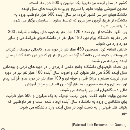
کشور در سال آینده نیز تقریبا یک میلیون و 500 هزار نفر است.
معاون آموزشی وزارت علوم با تشریح جزییات ظرفیت های سال آینده
دانشگاههای سراسر کشور افزود: در سال آینده 600 هزار داوطلب ورود به
دانشگاه از طریق آزمون سراسری که توسط سازمان سنجش برگزار می شود
پذیرفته می شوند.
وی اظهار داشت: از این تعداد 120 هزار نفر به دوره های روزانه و شبانه، 300
هزار نفر به دانشگاه پیام نور، 180 هزار نفر در دانشگاههای غیرانتفاعی و سایر
موارد وارد می شوند.
خالقی اضافه کرد: همچنین 450 هزار نفر در دوره های کاردانی پیوسته، کاردانی
ناپیوسته و کارشناسی دانشگاه آزاد اسلامی از طریق کنکور این دانشگاه در سال
آینده پذیرفته می شوند.
وی تعداد ظرفیتهای دانشگاه جامع علمی کاربردی را در دوره های ترمی و پودمانی
سال آینده 250 هزار نفر عنوان کرد و افزود: سال آینده 100 هزار نفر نیز در دوره
های تربیت معلم و مراکز فنی و حرفه ای و 100 هزار نفر در دوره های فراگیر پیام
نور، مجازی و نیمه حضوری، مناطق آزاد بین المللی و مراکز آموزش
عالی دستگاههای اجرایی پذیرفته می شوند.
معاون وزارت علوم گفت: بدین ترتیب نزدیک به یک میلیون و 500 هزار ظرفیت
برای متقاضیان ورود به دانشگاه سال آینده ایجاد شده است و هر داوطلبی که
بتواند کف قبولی را به دست آورد در سال آینده وارد دانشگاه می شود.
مهر
[External Link Removed for Guests]
ب