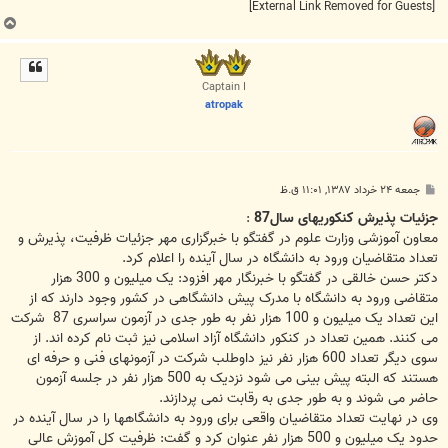
[External Link Removed for Guests]
ب
ا
ل
ا
Captain I
atropak
پ
جمعه ۲۴ خرداد ۱۳۸۷, ۱۱:۰۱ ق.ظ
س
ت
جزئیات پذیرش کنکوریهای سال87
:
معاون آموزشی وزارت علوم در گفتگو با خبرگزاری مهر جزئیات ظرفیت، پذیرش و
تعداد متقاضیان ورود به دانشگاه در سال آینده را اعلام کرد.
دکتر حسن خالقی در گفتگو با خبرنگار مهر افزود: یک میلیون و 300 هزار
متقاضی ورود به دانشگاه با مدرک پیش دانشگاهی در کشور وجود دارند که از
این تعداد یک میلیون و 100 هزار نفر به طور جدی در آزمون سراسری 87 شرکت
می کنند. همین تعداد در کنکور دانشگاه آزاد اسلامی نیز ثبت نام کرده اند. از
سوی دیگر تعداد 600 هزار نفر نیز داوطلب شرکت در آزمونهای فنی و حرفه ای
هستند که البته پیش بینی می شود نزدیک به 500 هزار نفر در جلسه آزمون
حاضر می شوند و به طور جدی به رقابت نمی پردازند.
وی در نهایت تعداد متقاضیان واقعی برای ورود به دانشگاهها را در سال آینده در
حدود یک میلیون و 500 هزار نفر عنوان کرد و گفت: ظرفیت کل آموزش عالی