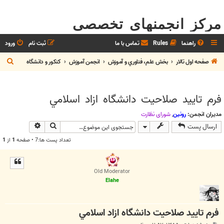
مرکز انجمنهای تخصصی
راهنما
Rules
تماس با ما
ثبت نام
ورود
ج
صفحه اول تالار
بخش علم، فناوري و آموزش
انجمن آموزش
کنکور و دانشگاه
س
ت
فرم تاييد صلاحيت دانشگاه ازاد اسلامي
ج
و
مدیران انجمن:
رونین
,
شوراي نظارت
جستجو
جستجوی پیش
ارسال پست
تعداد پست ها:7 • صفحه
1
از
1
Old Moderator
Elahe
فرم تاييد صلاحيت دانشگاه ازاد اسلامي