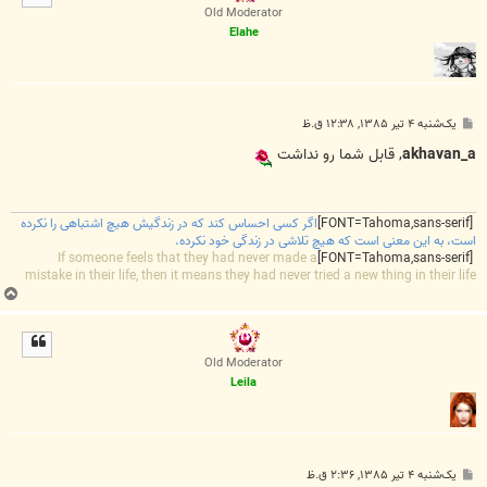
ا
Old Moderator
Elahe
پ
یک‌شنبه ۴ تیر ۱۳۸۵, ۱۲:۳۸ ق.ظ
س
ت
akhavan_a
, قابل شما رو نداشت
[FONT=Tahoma,sans-serif]
اگر کسی احساس کند که در زندگیش هیچ اشتباهی را نکرده
است، به این معنی است که هیچ تلاشی در زندگی خود نکرده.
If someone feels that they had never made a
[FONT=Tahoma,sans-serif]
mistake in their life, then it means they had never tried a new thing in their life
ب
ا
ل
ا
Old Moderator
Leila
پ
یک‌شنبه ۴ تیر ۱۳۸۵, ۲:۳۶ ق.ظ