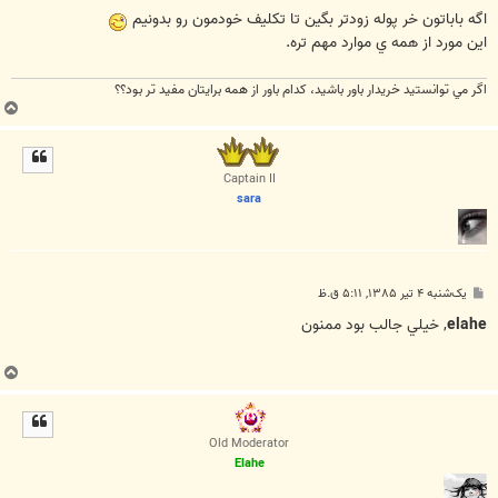
س
ت
اگه باباتون خر پوله زودتر بگين تا تكليف خودمون رو بدونيم
اين مورد از همه ي موارد مهم تره.
اگر مي توانستيد خريدار باور باشيد، كدام باور از همه برايتان مفيد تر بود؟؟
ب
ا
ل
ا
Captain II
sara
پ
یک‌شنبه ۴ تیر ۱۳۸۵, ۵:۱۱ ق.ظ
س
ت
elahe
, خيلي جالب بود ممنون
ب
ا
ل
ا
Old Moderator
Elahe