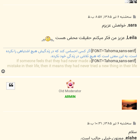
پ
سه‌شنبه ۶ تیر ۱۳۸۵, ۸:۵۷ ب.ظ
س
ت
sara
, خواهش عزيزم
Leila
, عزيز من فکر ميکنم حقيقت محض هست
[FONT=Tahoma,sans-serif]
اگر کسی احساس کند که در زندگیش هیچ اشتباهی را نکرده
است، به این معنی است که هیچ تلاشی در زندگی خود نکرده.
If someone feels that they had never made a
[FONT=Tahoma,sans-serif]
mistake in their life, then it means they had never tried a new thing in their life
ب
ا
ل
ا
Old Moderator
ARMIN
پ
سه‌شنبه ۶ تیر ۱۳۸۵, ۱۰:۳۱ ب.ظ
س
ت
سلام
elahe
, ممنون.خيلي جالب است.