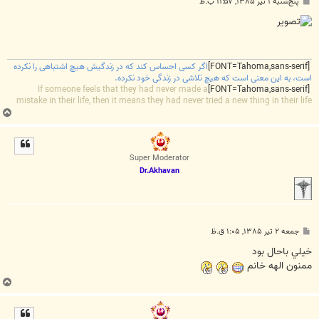
پ
پنج‌شنبه ۱ تیر ۱۳۸۵, ۱۱:۵۷ ب.ظ
س
ت
[FONT=Tahoma,sans-serif]
اگر کسی احساس کند که در زندگیش هیچ اشتباهی را نکرده
است، به این معنی است که هیچ تلاشی در زندگی خود نکرده.
If someone feels that they had never made a
[FONT=Tahoma,sans-serif]
mistake in their life, then it means they had never tried a new thing in their life
ب
ا
ل
ا
Super Moderator
Dr.Akhavan
پ
جمعه ۲ تیر ۱۳۸۵, ۱:۰۵ ق.ظ
س
ت
خيلي باحال بود
ممنون الهه خانم
ب
ا
ل