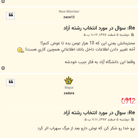
ب
ا
New Member
ل
zaza12
ا
Re: سوال در مورد انتخاب رشته آزاد
پ
دوشنبه ۵ اسفند ۱۳۸۷, ۱۰:۱۲ ب.ظ
س
ت
محترمانش يعني اين كه 10 هزار تومن بده تا عوض كنم!!
آخه تغيير دادن اطلاعات داخل بانك اطلاعاتي همچين كاري هست!
واقعا اين دانشگاه آزاد به فكر جيب خودشه
ب
ا
ل
ا
Major
zadora
Re: سوال در مورد انتخاب رشته آزاد
پ
دوشنبه ۵ اسفند ۱۳۸۷, ۱۱:۱۱ ب.ظ
س
ت
برو خدا رو شکر کن که نوش دارو بعد از مرگ سهراب اثر کرد