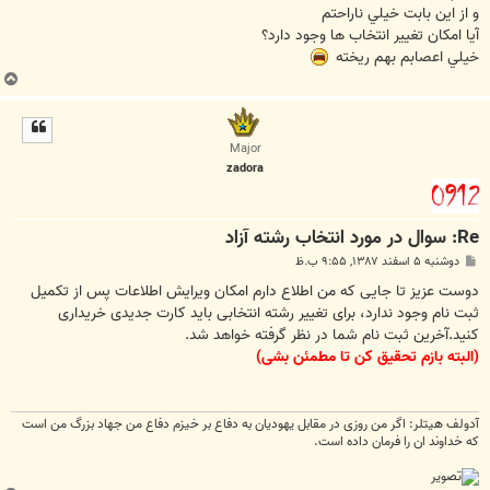
و از اين بابت خيلي ناراحتم
آيا امكان تغيير انتخاب ها وجود دارد؟
خيلي اعصابم بهم ريخته
ب
ا
ل
ا
Major
zadora
Re: سوال در مورد انتخاب رشته آزاد
پ
دوشنبه ۵ اسفند ۱۳۸۷, ۹:۵۵ ب.ظ
س
ت
دوست عزیز تا جایی که من اطلاع دارم امکان ویرایش اطلاعات پس از تکمیل
ثبت نام وجود ندارد، برای تغییر رشته انتخابی باید کارت جدیدی خریداری
کنید.آخرین ثبت نام شما در نظر گرفته خواهد شد.
(البته بازم تحقیق کن تا مطمئن بشی)
آدولف هیتلر: اگر من روزی در مقابل یهودیان به دفاع بر خیزم دفاع من جهاد بزرگ من است
که خداوند ان را فرمان داده است.