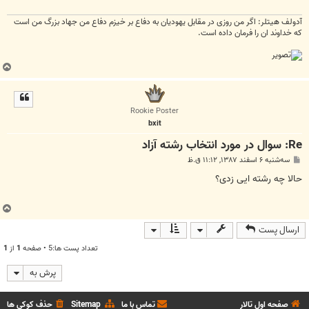
آدولف هیتلر: اگر من روزی در مقابل یهودیان به دفاع بر خیزم دفاع من جهاد بزرگ من است
که خداوند ان را فرمان داده است.
ب
ا
ل
ا
Rookie Poster
bxit
Re: سوال در مورد انتخاب رشته آزاد
پ
سه‌شنبه ۶ اسفند ۱۳۸۷, ۱۱:۱۲ ق.ظ
س
ت
حالا چه رشته ایی زدی؟
ب
ا
ارسال پست
ل
ا
تعداد پست ها:5 • صفحه
1
از
1
پرش به
صفحه اول تالار
تماس با ما
Sitemap
حذف کوکی ها