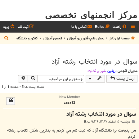
مرکز انجمنهای تخصصی
راهنما
Rules
تماس با ما
ثبت نام
ورود
ج
صفحه اول تالار
بخش علم، فناوري و آموزش
انجمن آموزش
کنکور و دانشگاه
س
ت
سوال در مورد انتخاب رشته آزاد
ج
و
مدیران انجمن:
رونین
,
شوراي نظارت
جستجو
جستجوی پیش
ارسال پست
تعداد پست ها:5 • صفحه
1
از
1
New Member
zaza12
سوال در مورد انتخاب رشته آزاد
پ
دوشنبه ۵ اسفند ۱۳۸۷, ۹:۳۴ ب.ظ
س
ت
من بدبخت برا دانشگاه آزاد كه ثبت نام مي كردم به بدترين شكل انتخاب رشته
كردم