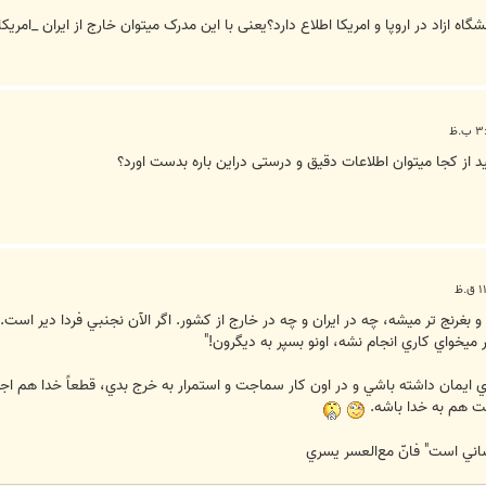
اه ازاد در اروپا و امریکا اطلاع دارد؟یعنی با این مدرک میتوان خارج از ایران _امریکا
از کجا میتوان اطلاعات دقیق و درستی دراین باره بدست اورد؟
و بغرنج تر ميشه، چه در ايران و چه در خارج از كشور. اگر الآن نجنبي فردا دير اس
ميخواي كاري انجام نشه، اونو بسپر به ديگرون!"
زي ايمان داشته باشي و در اون كار سماجت و استمرار به خرج بدي، قطعاً خدا هم اجر
لت هم به خدا باشه.
اني است" فانّ مع‌العسر يسري