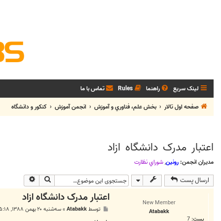
لینک سریع
راهنما
Rules
تماس با ما
صفحه اول تالار
بخش علم، فناوري و آموزش
انجمن آموزش
کنکور و دانشگاه
اعتبار مدرک دانشگاه ازاد
مدیران انجمن:
رونین
,
شوراي نظارت
جستجو
جستجوی پی
ارسال پست
اعتبار مدرک دانشگاه ازاد
New Member
پ
توسط
Atabakk
»
سه‌شنبه ۲۰ بهمن ۱۳۸۸, ۵:۱۸ ب.ظ
Atabakk
س
پست:
7