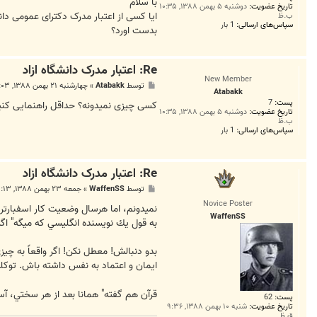
ت
با سلام
تاریخ عضویت:
دوشنبه ۵ بهمن ۱۳۸۸, ۱۰:۳۵
ایا کسی از اعتبار مدرک دکترای عمومی دانشگ
ب.ظ
سپاس‌های ارسالی:
1 بار
بدست اورد؟
Re: اعتبار مدرک دانشگاه ازاد
New Member
پ
توسط
Atabakk
»
چهارشنبه ۲۱ بهمن ۱۳۸۸, ۳:۰۳ ب.ظ
Atabakk
س
پست:
7
ت
کسی چیزی نمیدونه؟ حداقل راهنمایی کنید 
تاریخ عضویت:
دوشنبه ۵ بهمن ۱۳۸۸, ۱۰:۳۵
ب.ظ
سپاس‌های ارسالی:
1 بار
Re: اعتبار مدرک دانشگاه ازاد
پ
توسط
WaffenSS
»
جمعه ۲۳ بهمن ۱۳۸۸, ۱۱:۱۳ ق.ظ
س
Novice Poster
ت
نميدونم، اما هرسال وضعيت كار اسفبارتر 
WaffenSS
به قول يك نويسنده انگليسي كه ميگه" اگر 
بدو دنبالش! معطل نكن! اگر واقعاً به چي
ايمان و اعتماد به نفس داشته باش. توك
قرآن هم گفته" همانا بعد از هر سختي، آس
پست:
62
تاریخ عضویت:
شنبه ۱۰ بهمن ۱۳۸۸, ۹:۳۶
ق.ظ