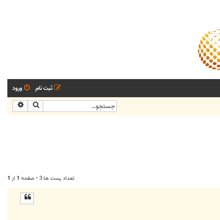
ثبت نام
ورود
جستجو
جستجو
تعداد پست ها:3 • صفحه
1
از
1