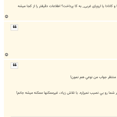
 و کانادا یا اروپای غربی_ به کا پرداخت؟ اطلاعات دقیقتر را از کجا میشه
ب
ا
ل
ا
ب
ا
ل
ا
ت. منتظر جواب من نوعي هم نمون!
 شما رو بي نصيب نميزاره. با تلاش زياد، غيرممكنها ممكنه ميشه جانم!