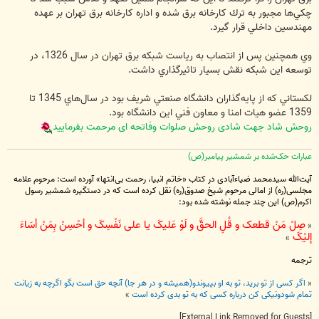
چكي‌ها مجبور به ترك كارخانه برق شده و اداره كارخانه برق تهران بر عهده
مهندسين داخلي قرار گيرد.
وي همچنين پس از انتصاب به رياست شبكه برق تهران در سال 1326، در
توسعه اين شبكه نقش بسيار تاثيرگذاري داشت.
لكستاني كه از پايه‌گذاران دانشگاه صنعتي شريف بود در سال‌هاي 1345 تا
1359 عضو هيات امنا و معاون فني اين دانشگاه بود.
روحش شاد جهت شادی روحش صلوات وفاتحه ای مرحمت بفرمایید
عبارات حک‌شده بر شمشیر پیامبر(ص)
آیت‌الله سیدمحمد ضیاءآبادی در کتاب «خاتم انبیا، رحمت بی‌انتها» آورده است: مرحوم علامه
مجلسی(ره) از امالی مرحوم شیخ صدوق(ره) نقل کرده است که در دستگیره شمشیر رسول
اکرم(ص) این چند جمله نوشته شده بود:
صِلْ مَنْ قطعک و قُلِ الحقَّ و لَوْ عَلیکَ یا علی نَفْسِکَ و أحْسِنْ بِمَنْ أسَاءَ
«
إلیْکَ
»
ترجمه
«
اگر کسی از تو برید، تو به او بپیوندو(همیشه و در هر جا) آنچه حق است بگو اگرچه به زیانت
تمام شودونیکی کن درباره کسی که به تو بدی کرده است
»
[External Link Removed for Guests]