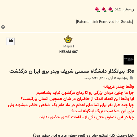
روحش شاد
[External Link Removed for Guests]
ب
ا
ل
ا
Major I
HESAM-007
Re: بنیانگذار دانشگاه صنعتی شریف وپدر برق ايرا ن درگذشت
پ
پنج‌شنبه ۵ آبان ۱۳۹۰, ۸:۴۹ ب.ظ
س
ت
واقعا چقدر غریبانه
چرا ما چنین مردان بزرگی رو تا زمان مرگشون نباید بشناسیم
آیا واقعا این تعداد اندک از حاضران در شان همچین انسان بزرگیست؟
چرا چند هزار نفر برای تماشای اعدام در ملا عام یک شخص حاضر میشوند ولی
برای این شخصیت بزرگ اینگونه است؟
چرا در این تصاویر حتی یکی از مقامات کشور حضور ندارند.
خدا رحمت کنه استیو جابز رو (اون چطور مرد و این چطور مرد)