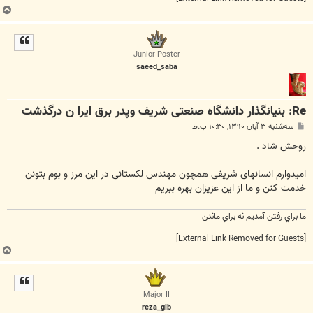
ب
ا
ل
ا
Junior Poster
saeed_saba
Re: بنیانگذار دانشگاه صنعتی شریف وپدر برق ايرا ن درگذشت
پ
سه‌شنبه ۳ آبان ۱۳۹۰, ۱۰:۳۰ ب.ظ
س
ت
روحش شاد .
امیدوارم انسانهای شریفی همچون مهندس لکستانی در این مرز و بوم بتونن
خدمت کنن و ما از این عزیزان بهره ببریم
ما براي رفتن آمديم نه براي ماندن
[External Link Removed for Guests]
ب
ا
ل
ا
Major II
reza_glb