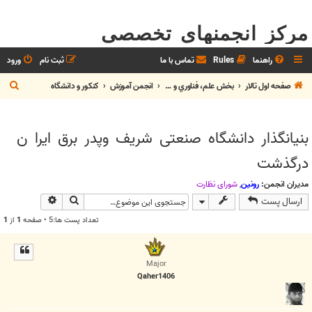
مرکز انجمنهای تخصصی
راهنما
Rules
تماس با ما
ثبت نام
ورود
ج
صفحه اول تالار
بخش علم، فناوري و آموزش
انجمن آموزش
کنکور و دانشگاه
س
ت
بنیانگذار دانشگاه صنعتی شریف وپدر برق ايرا ن
ج
درگذشت
و
مدیران انجمن:
رونین
,
شوراي نظارت
جستجو
جستجوی پیش
ارسال پست
تعداد پست ها:5 • صفحه
1
از
1
Major
Qaher1406