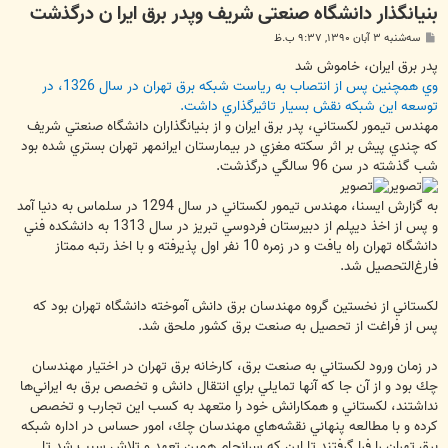
بنیانگذار دانشگاه صنعتی شریف وپدر برق ايرا ن درگذشت
پ
سه‌شنبه ۳ آبان ۱۳۹۰, ۹:۳۷ ب.ظ
س
ت
پدر برق ايران، خاموش شد
وي همچنين پس از انتصاب به رياست شبكه برق تهران در سال 1326، در
توسعه اين شبكه نقش بسيار تاثيرگذاري داشت.
مهندس تيمور لكستاني، پدر برق ايران و از بنيانگذاران دانشگاه صنعتي شريف
كه چندي پيش بر اثر سكته مغزي در بيمارستان ايرانمهر تهران بستري شده بود
شب گذشته در سن 96 سالگي درگذشت.
به گزارش ايسنا، مهندس تيمور لکستاني در سال 1294 در سلماس به دنيا آمد
و پس از اخذ ديپلم از دبيرستان فردوسي تبريز در سال 1313 به دانشكده فني
دانشگاه تهران راه يافت و در زمره 10 نفر اول پذيرفته و با اخذ رتبه ممتاز
فارغ‌التحصيل شد.
لكستاني از نخستين گروه مهندسان برق دانش آموخته دانشگاه تهران بود كه
پس از فراغت از تحصيل به صنعت برق كشور ملحق شد.
در زمان ورود لكستاني به صنعت برق، كارخانه برق تهران در اختيار مهندسان
چك بود و از آن جا كه آنها تمايلي براي انتقال دانش و تخصص برق به ايراني‌ها
نداشتند، لكستاني و همكارانش خود را متعهد به كسب اين تجارب و تخصص
كرده و با مطالعه پنهاني نقشه‌هاي مهندسان چك، امور حساس در اداره شبكه
برق تهران را فرا گرفتند تا اين كه سرانجام همين تعهد و تلاش سبب شد تا