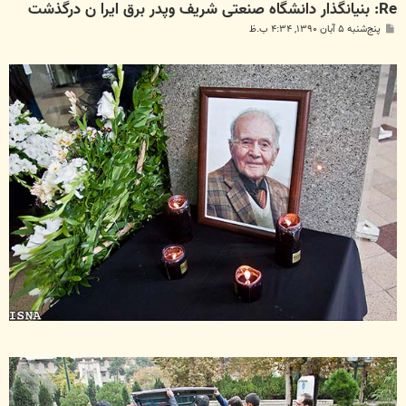
Re: بنیانگذار دانشگاه صنعتی شریف وپدر برق ايرا ن درگذشت
پ
پنج‌شنبه ۵ آبان ۱۳۹۰, ۴:۳۴ ب.ظ
س
ت