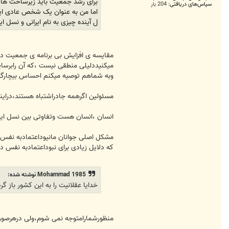
برای رشد جمعیت باید زیرساخت ها آماده 
سپاس‌های دریافتی:
204 بار
ل آینده چیزی به نام ایرانی و نسل ای
میکنیددلیلی منطقی نیست ،که آن رابرسا
وبه شماهم توصیه میکنم احساس بیچارگی 
مسئولین اگرهمه جادراشتباه هستند،درای
انسان ،انسان هست وتفاوتی بین نسل ایرا
مشکل اصلی جوانان مانیوداعتمادبه نفس
که دلایل زیادی برای نبوداعتمادبه نفس د
Mohammad 1985 نوشته شده:
خدایا عقلانیت را به این کشور باز گرد
منظورشمارامتوجه نمی شوم،ولی درهرصور