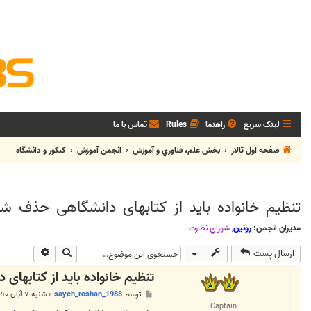
لینک سریع
راهنما
Rules
تماس با ما
صفحه اول تالار
بخش علم، فناوري و آموزش
انجمن آموزش
کنکور و دانشگاه
تنظیم خانواده باید از کتابهای دانشگاهی حذف شو
مدیران انجمن:
رونین
,
شوراي نظارت
جستجو
جستجوی پی
ارسال پست
تنظیم خانواده باید از کتابها
پ
توسط
sayeh_roshan_1988
»
شنبه ۷ آبان ۱۳۹۰, ۳:۲۴ ب.ظ
س
Captain