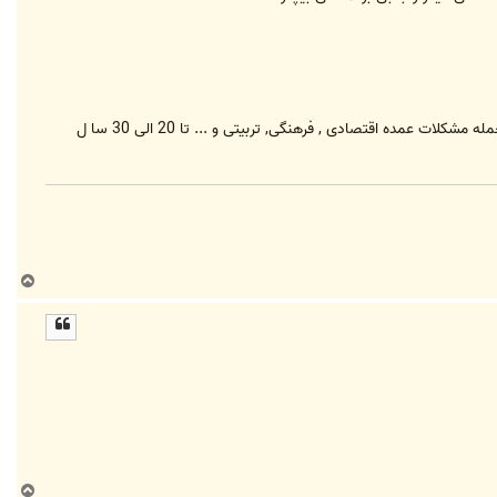
اما من به عنوان یک شخص عادی این خطر را احساس می کنم که به دلیل مشکلات فراوان در زمینه "ازدواج سالم جوانان" از جمله مشکلات عمده اقتصادی , فرهنگی, تربیتی و ... تا 20 الی 30 سا ل
ب
ا
ل
ا
ب