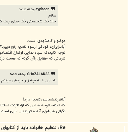
typhoon نوشته شده:
سلام
حالا یک شخصیتی یک چیزی پرت کرد
موضوع کاملاجدی است.
آیادرایران، کودکی ازسوء تغذیه رنج میبرد؟!!
توجه کنید،که سیاه نمایی اوضاع اقتصاد
تازمانی که حقایق راآن گونه که هست د
GHAZALAK88 نوشته شده:
بابا من با یه بچه زیر خرجش موندم 
آیافرزندشماسوءتغذیه دارد!
که البته،باتوجه به این که ازاینترنت استف
نگرانی شمابرای آینده فرزندتان امری اس
Re: تنظیم خانواده باید از کتابهای دانشگاهی حذف شود