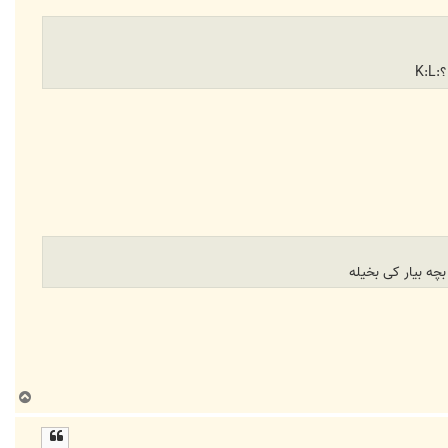
K:
چه بیار کی بخیله
ب
ا
ل