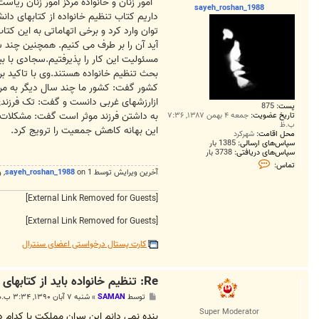
ت
امور زنان و خانواده مرکز امور زنان ری
sayeh_roshan_1988
داریم کتاب تنظیم خانواده از کتابهای دا
توان وارد کرد و برخی اتهاماتی به این ک
آید آن را بر طرف می کنیم. همچنین چند 
مسئولیت این کار را پذیرفتیم.سجادی با ب
بحث تنظیم خانواده هستند.وی با تاکید ب
کشور گفت: کشور ما چند سال دیگر به مرح
ازارزشهای غربی دانست و گفت: تک فرزند
پست:
875
به داشتن فرزند موثر است گفت: مشکلات ا
تاریخ عضویت:
جمعه ۴ بهمن ۱۳۸۷, ۷:۳۶
ب.ظ
این بهانه کاهش جمعیت را ترویج کرد.
محل اقامت:
شهرکرد
سپاس‌های ارسالی:
1385 بار
سپاس‌های دریافتی:
3738 بار
ت
تماس:
م
آخرین ويرايش توسط 1 on
sayeh_roshan_1988
, 
ا
س
[External Link Removed for Guests]
s
a
y
[External Link Removed for Guests]
e
h
کارت پستال درخواستی اعضای سنترال
_
r
o
s
Re: تنظیم خانواده باید از کتابهای دانشگاهی حذف شود
h
a
پ
توسط
SAMAN
»
شنبه ۷ آبان ۱۳۹۰, ۳:۳۴ ب.ظ
n
س
_
Super Moderator
ت
بنده نمی دانم این سران مملکت با کدام دید یکسره ملت 
1