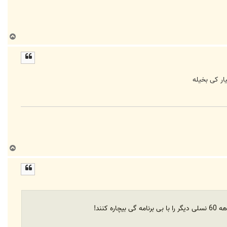
ب
ا
ل
ا
ار کی بخیله
ب
ا
ل
ا
نند!