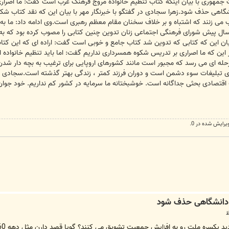
است جمهوری با بیان اینکه کتاب تنظیم خانواده مروج فرهنگ غرب است گفت: ما اصرا
نشگاهی حذف شود.زهرا سجادی در گفتگو با خبرنگار مهر با بیان این که نقد کتاب ش
تاب می زنند که اشتباه و بر خلاف سخنان مقام معظم رهبری است.وی ادامه داد: ما
سال پیش شورای فرهنگی اجتماعی زنان تدوین چنین کتابی را مصوب کرده بود که به
یان این که کتابی که تدوین شد کتاب جامع و خوبی است گفت: اراده ای که این کتا
ر این که ما اصراری بر تدریس شکوه همسرداری نداریم گفت: اما باید تنظیم خانواد
له ای می رسد که مجبور است مانند کشورهای اروپایی برای ترغیب به بچه دار شدن 
ی تبلیغات سوء دشمن است و دوران فرزند کمتر ، زندگی بهتر گذشته است.سجادی
قتصادی بحثی جداگانه است. خوشبختانه ما سرمایه در کشور کم نداریم. خود جوان 
ويرايش شده در 0.
رو به افزایش جمعیت تشویق می کنند؟ گویا قصد دارن مثل دهه 60 نسلی دیگر را با بی برنامه گی بیچاره کنند!