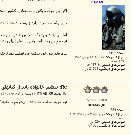
SAMAN
9
8
اگر این حرف بزرگان و مسئولان کشور است
8
برای رشد جمعیت باید زیرساخت ها آماده باشد م
آینده چیزی به نام ایرانی و نسل ایرانی به 
پست:
3101
پیام حکم قتل خود شنفتن مرا خوشتر بود, از یک 
تاریخ عضویت:
یک‌شنبه ۲۲ بهمن ۱۳۸۵,
۴:۲۵ ب.ظ
سپاس‌های ارسالی:
19718 بار
سپاس‌های دریافتی:
21369 بار
Re: تنظیم خانواده باید از کتابهای دانشگاهی حذف شود
پ
توسط
HITMAN_KU
»
شنبه ۷ آبان ۱۳۹۰, ۴:۲۰ ب.ظ
س
Senior Poster
ت
آره خوبه تنظیم خانواده را برداریم تا بقیه 
HITMAN_KU
پست:
739
تاریخ عضویت:
چهارشنبه ۳ تیر ۱۳۸۸, ۲:۲۶
ق.ظ
سپاس‌های ارسالی:
326 بار
سپاس‌های دریافتی:
1085 بار