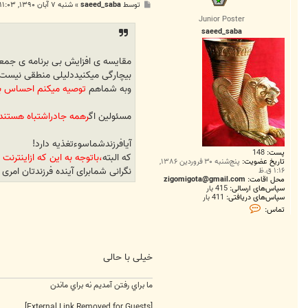
پ
توسط
saeed_saba
»
شنبه ۷ آبان ۱۳۹۰, ۱۱:۰۳ ب.ظ
س
Junior Poster
ت
saeed_saba
بیچارگی میکنیددلیلی منطقی نیست ،
وبه شماهم
توصیه میکنم احساس بی
مسئولین اگ
رهمه جادراشتباه هستند
آیافرزندشماسوءتغذیه دارد!
پست:
148
که البته
،باتوجه به این که ازاینترنت
تاریخ عضویت:
پنج‌شنبه ۳۰ فروردین ۱۳۸۶,
نگرانی شمابرای آینده فرزندتان ام
۱:۱۶ ق.ظ
محل اقامت:
zigomigota@gmail.com
سپاس‌های ارسالی:
415 بار
سپاس‌های دریافتی:
411 بار
ت
تماس:
م
ا
س
s
a
خیلی با حالی
e
e
d
ما براي رفتن آمديم نه براي ماندن
_
s
a
[External Link Removed for Guests]