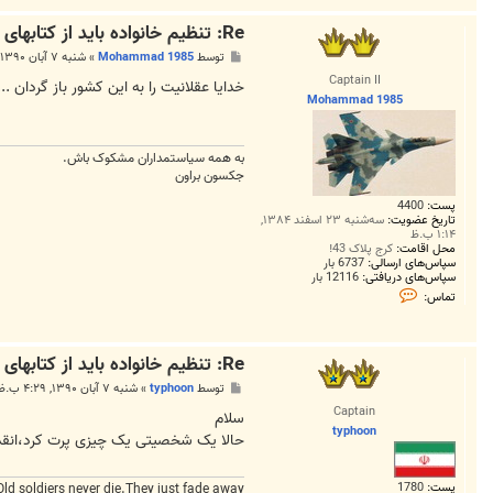
Re: تنظیم خانواده باید از کتابهای دانشگاهی حذف شود
پ
توسط
Mohammad 1985
»
شنبه ۷ آبان ۱۳۹۰, ۴:۲۶ ب.ظ
س
Captain II
ت
خدایا عقلانیت را به این کشور باز گردان ...
Mohammad 1985
به همه سياستمداران مشکوک باش.
جکسون براون
پست:
4400
تاریخ عضویت:
سه‌شنبه ۲۳ اسفند ۱۳۸۴,
۱:۱۴ ب.ظ
محل اقامت:
کرج پلاک 43!
سپاس‌های ارسالی:
6737 بار
سپاس‌های دریافتی:
12116 بار
ت
تماس:
م
ا
س
M
Re: تنظیم خانواده باید از کتابهای دانشگاهی حذف شود
o
h
پ
توسط
typhoon
»
شنبه ۷ آبان ۱۳۹۰, ۴:۲۹ ب.ظ
a
س
m
Captain
ت
سلام
m
typhoon
a
حالا یک شخصیتی یک چیزی پرت کرد،انقد
d
1
9
پست:
1780
Old soldiers never die.They just fade away
8