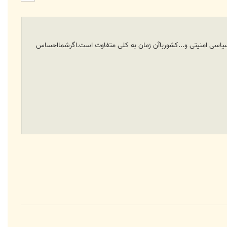
ا
ت اقتصادی فرهنگی سیاسی امنیتی و...کشورباآن زمان به کلی متفاوت است.اگرشمااحساس