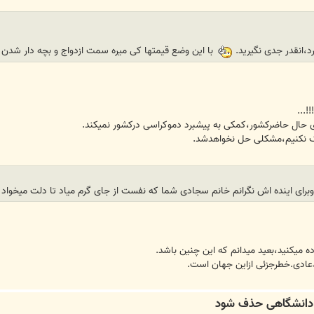
،انقدر جدی نگیرید.
با این وضع قیمتها کی میره سمت ازدواج و بچه دار شدن ؟:L
!...
ی حال حاضرکشور،کمکی به پیشبرد دموکراسی درکشور نمیکند.
رک نکنیم،مشکلی حل نخواهدشد.
وبرای اینده اش نگرانم خانم سجادی شما که نفست از جای گرم میاد تا دلت میخواد ب
اده میکنید،بعید میدانم که این چنین باشد.
ت،عادی.خطرجزئی ازاین جهان است.