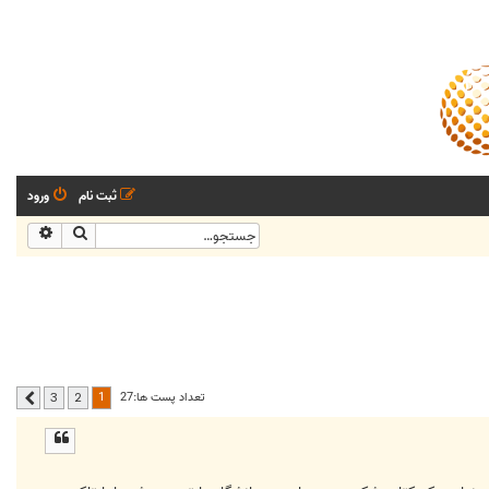
ثبت نام
ورود
جستجو
جستجو
1
تعداد پست ها:27
3
2
بعدی