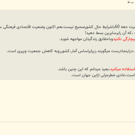
مقایسه ی افزایش بی برنامه ی جمعیت دهه 60باشرایط حال کشورصحیح نیست،هم اکنون وضعی
که آن رابرسایرین بسط دهید!
چارگی نکنید
وباحقایق زندگیتان مواجهه شوید.
،دراینجادرست میگویند.زیرابراساس آمار،کشورروبه کاهش جمعیت وپیری است.
 استفاده میکنید
،بعید میدانم که این چنین باشد.
ری است،عادی.خطرجزئی ازاین جهان است.