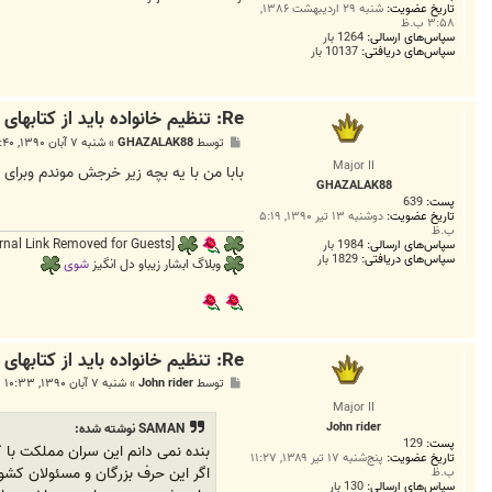
تاریخ عضویت:
شنبه ۲۹ اردیبهشت ۱۳۸۶,
5
۳:۵۸ ب.ظ
سپاس‌های ارسالی:
1264 بار
سپاس‌های دریافتی:
10137 بار
Re: تنظیم خانواده باید از کتابهای دانشگاهی حذف شود
پ
توسط
GHAZALAK88
»
شنبه ۷ آبان ۱۳۹۰, ۷:۴۰ ب.ظ
س
Major II
ت
بابا من با یه بچه زیر خرجش موندم وبرای
GHAZALAK88
پست:
639
تاریخ عضویت:
دوشنبه ۱۳ تیر ۱۳۹۰, ۵:۱۹
ب.ظ
[External Link Removed for Guests]
سپاس‌های ارسالی:
1984 بار
سپاس‌های دریافتی:
1829 بار
وبلاگ ابشار زیباو دل انگیز
شوی
Re: تنظیم خانواده باید از کتابهای دانشگاهی حذف شود
پ
توسط
John rider
»
شنبه ۷ آبان ۱۳۹۰, ۱۰:۳۳ ب.ظ
س
Major II
ت
John rider
SAMAN نوشته شده:
پست:
129
بنده نمی دانم این سران مملکت با کدام دید یکس
تاریخ عضویت:
پنج‌شنبه ۱۷ تیر ۱۳۸۹, ۱۱:۲۷
اگر این حرف بزرگان و مسئولان کشو
ب.ظ
سپاس‌های ارسالی:
130 بار