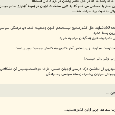
باشد ما که در حال حاضر یکمان در گرو 2 مان است!!!
رانی به ندرت پیدا خواهد شد....
مقایسه ی افزایش بی برنامه ی جمعیت دهه 60باشرایط حال کشورصحیح نیست،هم اکنون وضعیت اقتص
یرین بسط دهید!
نکنیدوباحقایق زندگیتان مواجهه شوید.
نجادرست میگویند.زیرابراساس آمار،کشورروبه کاهش جمعیت وپیری است.
نی وغیرایرانی نیست.!
،ودرپی آن نداشتن درک درستی ازجهان هستی اطراف خوداست.وسپس آن مشکلاتی ک
رجوانان،میتوان برشمرد،ازجمله سیاسی وخانوادگی
ان ...
ت شماهم جزئی ازاین کشورهستید...