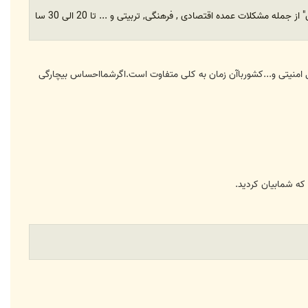
اما من به عنوان یک شخص عادی این خطر را احساس می کنم که به دلیل مشکلات فراوان در زمینه "ازدواج سالم جوانان" از جمله مشکلات عمده اقتصادی , فرهنگی, تربیتی و ... تا 20 الی 30 سا
ادی فرهنگی سیاسی امنیتی و...کشورباآن زمان به کلی متفاوت است.اگرشمااحساس بیچارگی
ه شمابیان کردید.