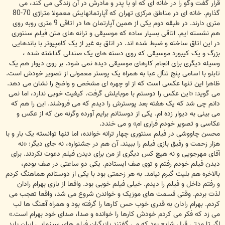
قرار گفت وگو را در خانه ای که او با پدر و مادرش در آن زندگی می کند، می
گذارم. خانه ای در مناطق مرکزی تهران که آپارتمانهایش معمولا متراژی 70-80
متری دارند. در طبقه دوم یکی از همین آپارتمان ها در اتاقی 9 متری روبه روی
هم نشسته ایم. اتاقی بسیار ساده که موسیقی و ترانه های متن فیلم سنتوری
در این اتاق ساخته و ضبط شده اند. در اتاق به غیر از یک کامپیوتر با باندهایی
بزرگ و یک کیبورد موسیقی که روی دسته های یک صندلی گذاشته شده ،
وسیله دیگری برای انجام کارهای موسیقی دیده نمی شود. بر روی دیوار هم یک
تابلو با اسامی پنج تنآل عبا به همراه یک پوستر معمولی از تصویر خودش است.
ظاهرا این تنها عکسی است که از او چهره ای مشخص و واضح را نشان می دهد.
می گوید: «این عکس را دوستم با موبایلش گرفت. کیفیت خوبی ندارد، اما نمی
دانم چی شد که یک هفته بعد پوسترش را دیدم که می فروشند. این را هم که
می بینی به دیوار زده ام. یکی از دوستانم برایم آورده وگرنه من که از عکس و
عکاسی و تصویر خودم فراری ام» و می خندد.
محسن چاووشی در فیلم سنتوری چهار ترانه خوانده، اما تنها توانسته یک بار و با
هزار زحمت و رفیق بازی فیلم را ببیند. آن هم در جشنواره، نه جای دیگر: «نه
آقای مهرجویی و نه هیچ کس دیگری از من برای دیدن فیلم دعوت نکردند. برای
دیدن فیلم خودم رفتم و توی صف ایستادم. یکی دو ساعتی در صف بودم،
بالاخره هم بلیت گیرم نیامد. به هر زحمتی بود با یکی از دوستانم هماهنگ کردم
و رفتم داخل و فیلم را دیدم. خیلی فیلم خوبی بود. واقعا از بازی بهرام رادان
لذت بردم. وقتی قسمت های موزیک و خواندن شروع می شد، واقعا تعجب می
کردم. بهرام رادان به قدری خوب حس کارها را گرفته بود و همراه آهنگ ها لب
می زد که فکر می کردم خودش کارها را خوانده و صدا، صدای خود بهرام است.»
اگر تا مدتی قبل شایع بود که می گفتند بازیگران فیلم های سینمایی ایران باید