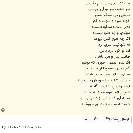
نمونده از جوونی هام نشونی
پیر شدم، پیر تو ای جوونی
تنهایی بی سنگ صبور
خونه سرد و سوت و کور
توی شبات ستاره نیست
موندی و راه چاره نیست
اگر چه هیچ کس نیومد
به تنهائیت سری نزد
اما تو کوه درد باش
طاقت بیار و مرد باش...
اگر بیای همون جوری که بودی
کم میارن حسودا از حسودی
صدای سازم همه جا پر شده
هر کی شنیده از خودش بی خوده
اما خودم پر شدم از گلایه
هیچی ازم نمونده جز یه سایه
سایه ای که خالی از عشق و امید
همیشه محتاجه به نور خورشید
ب
ا
ارسال پست
ل
ا
تعداد پست ها:1 • صفحه
1
از
1