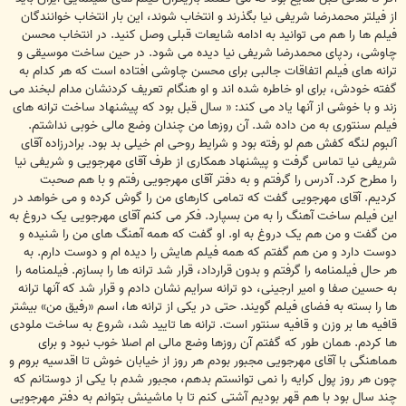
از فیلتر محمدرضا شریفی نیا بگذرند و انتخاب شوند، این بار انتخاب خوانندگان
فیلم ها را هم می توانید به ادامه شایعات قبلی وصل کنید. در انتخاب محسن
چاوشی، ردپای محمدرضا شریفی نیا دیده می شود. در حین ساخت موسیقی و
ترانه های فیلم اتفاقات جالبی برای محسن چاوشی افتاده است که هر کدام به
گفته خودش، برای او خاطره شده اند و او هنگام تعریف کردنشان مدام لبخند می
زند و با خوشی از آنها یاد می کند: « سال قبل بود که پیشنهاد ساخت ترانه های
فیلم سنتوری به من داده شد. آن روزها من چندان وضع مالی خوبی نداشتم.
آلبوم لنگه کفش هم لو رفته بود و شرایط روحی ام خیلی بد بود. برادرزاده آقای
شریفی نیا تماس گرفت و پیشنهاد همکاری از طرف آقای مهرجویی و شریفی نیا
را مطرح کرد. آدرس را گرفتم و به دفتر آقای مهرجویی رفتم و با هم صحبت
کردیم. آقای مهرجویی گفت که تمامی کارهای من را گوش کرده و می خواهد در
این فیلم ساخت آهنگ را به من بسپارد. فکر می کنم آقای مهرجویی یک دروغ به
من گفت و من هم یک دروغ به او. او گفت که همه آهنگ های من را شنیده و
دوست دارد و من هم گفتم که همه فیلم هایش را دیده ام و دوست دارم. به
هر حال فیلمنامه را گرفتم و بدون قرارداد، قرار شد ترانه ها را بسازم. فیلمنامه را
به حسین صفا و امیر ارجینی، دو ترانه سرایم نشان دادم و قرار شد که آنها ترانه
ها را بسته به فضای فیلم گویند. حتی در یکی از ترانه ها، اسم «رفیق من» بیشتر
قافیه ها بر وزن و قافیه سنتور است. ترانه ها تایید شد، شروع به ساخت ملودی
ها کردم. همان طور که گفتم آن روزها وضع مالی ام اصلا خوب نبود و برای
هماهنگی با آقای مهرجویی مجبور بودم هر روز از خیابان خوش تا اقدسیه بروم و
چون هر روز پول کرایه را نمی توانستم بدهم، مجبور شدم با یکی از دوستانم که
چند سال بود با هم قهر بودیم آشتی کنم تا با ماشینش بتوانم به دفتر مهرجویی