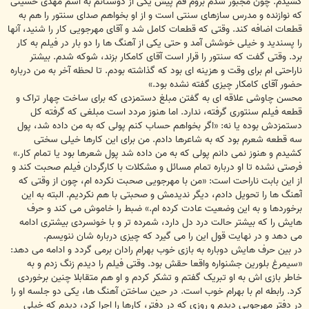
کشیدم. چون مجبور شدم بروم قم پیش یکی از دوستانم به اسم مهدی حسینی
که نوازنده و مدرس سازهای سنتی است و از او بخواهم صدای سنتور را هم به
قطعات اضافه کند. وقتی که قطعات کامل شد و آقای مهرجویی کار را شنید، آنها
را پسندید و خیلی خوشش آمد و حتی یکی از آهنگ ها را دو بار در فیلم به کار
برد. وقتی گفت که سنتور را قرار است آقای کامکار بزند، شوکه شدم. بیشتر
ناراحتی ام برای وقت و هزینه ای بود که گذاشته بودم. تا لحظه آخر به من درباره
حضور آقای کامکار چیزی گفته نشده بود.»
محسن چاوشی علاقه ای به گفتن مبلغ دستمزدی که برای ساخت چهار تراک و
قطعه فیلم سنتوری گرفته، ندارد. اما هنوز مردد است مبلغی که گرفته کل
دستمزدش بوده یا نه: «اگر بخواهم حساب کنم پولی که به من داده شد، پول
سه قطعه شعرم بود که به شاعرها دادم. من برای این کارها خیلی سختی
کشیدم و هنوز نمی دانم پولی که به من داده شد پول شعرها بود یا تمام کار.»
فرصتی نشده تا او درباره تمام مسائل و مشکلات با کارگردان فیلم صحبت کند و
از این بابت ناراحت است: «من با مهرجویی صحبت نکرده ام، چون از وقتی که
آهنگ ها را تحویل دادم، دیگر ندیدمش و صحبتی با هم نکردیم. البته به این
برخوردها و به این وضعیت عادت کرده ام.» ضبط را خاموش می کند و حرف
هایش را که بیشتر حالت درد دل دارد، شمرده تر و با خونسردی بیشتری ادامه
می دهد و در نهایت قول این را می گیرد که چیزی درباره شان ننویسم.
در بین حرف هایش دوباره به بازی خوب بهرام رادان برمی گردد و ادامه می دهد:
«سیمرغ بلورین جشنواره واقعا حقش بود. وقتی فیلم را دیدم زنگ زدم و به
خاطر بازی اش به او تبریک گفتم و تشکر کردم و او هم متقابلا چنین برخوردی
کرد. رابطه ام با بهرام خوب است. در حین ساختن آهنگ ها، یکی دو جلسه او را
در دفتر مهرجویی دیدم و روزی که در دفتر، کارها را اجرا کرد، دیدم که خیلی