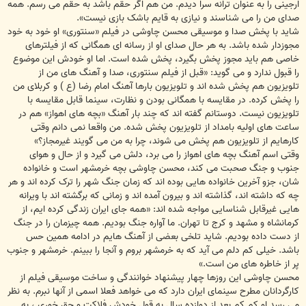
ارجینی را به عنوان ترانه سرا دیدم. من هم اگر حقم باشد به حقم می رسم. همه
صدای من را می شناسند و نیازی به قایم باشک بازی نیست».
شاید با پخش صدا و موسیقی محسن چاوشی در فیلم «سنتوری» او خود به خود
مجوزدار شده باشد. به هر حال صدای او از رسانه ای همگانی که از فیلترهای
خاصی هم باید مجوز پخش بگیرد، پخش شده است. اما او خودش این موضوع
را قبول ندارد و می گوید: «قبل از فیلم سنتوری، صدا و آهنگ های من از
تلویزیون هم پخش شده اند و تلویزیون بارها آهنگ امام رضا (ع ) و کربلای من
را پخش کرده. در مقایسه با همگانی بودن و نظارت، سینما قابل مقایسه با
تلویزیون نیست. دوستانم گفته اند که چند بار آهنگ «بچه های اهواز» هم در
ساعت های اولیه بامداد از تلویزیون پخش شده. من واقعا نمی دانم وقتی
کارهایم از تلویزیون هم پخش می شوند، چرا به من می گویند غیرمجاز؟»
وقتی اسم آهنگ بچه های اهواز را می برد، دلش می گیرد و از حال و هوای
جنوب و جنگ صحبت می کند، محسن چاوشی بچه خرمشهر است و خانواده
شان، جزو آخرین خانواده هایی بوده اند که زمان جنگ شهر را ترک کرده اند و هر
چه که داشته اند، گذاشته اند و بیرون آمده اند و زمانی که برگشته اند با ویرانه
هایی غیرقابل شناسایی مواجه شده اند: «همه جای ایران زندگی کرده ایم، از
کرمانشاه و مشهد و کرج تا تهران. ما آواره جنگ بودیم. همه چیزمان را در جنگ
از دست داده بودیم. شاید تلخی بعضی از آهنگ هایم در ادامه همین حس
باشد. خیلی کم دلم می آید که به خرمشهر بروم و آنجا را ببینم. خرمشهر و جنوب
پر از خاطره های من است.»
محسن چاوشی این روزها چهار پیشنهاد خوانندگی و ساخت موسیقی فیلم از
کارگردانان مطرح سینمای ایران دارد که می خواهد فعلا اسمی از آنها نبرم. به نظر
می رسد او کم کم بعد از دوازده سال به قول خودش فلاکت و حق خوری ، به