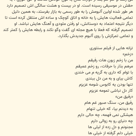
حقش در موسیقی رسیده است. او در بیست و هشت سالگی اش تصمیم دارد
هر طور شده اولین آلبومش را به طور رسمی به بازار بفرستد، به همین دلیل
تمامی فعالیت هایش را به خانه و اتاق کوچک و ساده اش منتقل کرده است تا
دیگر نتیجه اعتماد به دوستانش، لو رفتن ملودی و آهنگ هایش نباشد. او
تصمیم گرفته که فعلا با هیچ مجله ای گفت وگو نکند و رابطه هایش را کمتر کند
و تمامی تمرکزش را روی آلبوم جدیدش بگذارد.
ترانه هایی از فیلم سنتوری
«زخم»
من با زخم زبون هات رفیقم
مرهم بذار با حرفات، رو زخم عمیقم
با توام که داری به گریه م می خندی
کاش بیای و به من دل ببندی
تنها بودن یه کابوس شومه عزیزم
کار دل نباشی تمومه عزیزم
«رفیق من»
رفیق من، سنگ صبور غم هام
به دیدنم بیا، که خیلی تنهام
هیشکی نمی فهمه، چه حالی دارم
چه دنیای رو به زوالی دارم
مجنونم و دل زده از لیلی ها
خیلی دلم گرفته از خیلی ها