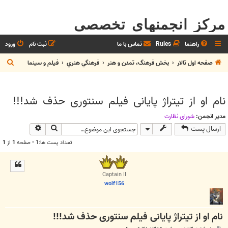
مرکز انجمنهای تخصصی
راهنما
Rules
تماس با ما
ثبت نام
ورود
ج
صفحه اول تالار
بخش فرهنگ، تمدن و هنر
فرهنگي هنري
فيلم و سينما
س
ت
نام او از تیتراژ پایانی فیلم سنتوری حذف شد!!!
ج
و
مدیر انجمن:
شوراي نظارت
جستجو
جستجوی پیش
ارسال پست
تعداد پست ها:1 • صفحه
1
از
1
Captain II
wolf156
نام او از تیتراژ پایانی فیلم سنتوری حذف شد!!!