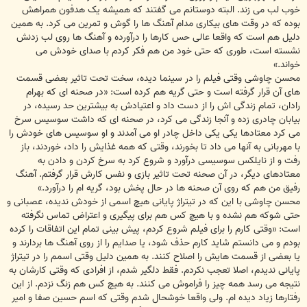
خوب لب می زند. البته دوستانم می گفتند که همیشه یک هدفون همراهش
بوده که در وقت های بیکاری مدام آهنگ ها را گوش و تمرین می کرد. به همین
دلیل هم است که واقعا عالی حس کارها را درآورده و آهنگ ها روی لب زدنش
نشسته است، طوری که حتی خود من هم فکر کردم با صدای خودش می
خواند.»
محسن چاوشی وقتی فیلم را در سینما دیده، سخت تحت تاثیر بعضی قسمت
های آن قرار گرفته است و حتی گریه هم کرده است: «در صحنه ای که بهرام
رادان، تمام زندگی اش را از دست داد و اعتیادش به بیشترین حد رسیده، در
بیابان چادری زده و آنجا زندگی می کرد، در صحنه ای که داشت سوسیس سرخ
می کرد معتادها یکی یکی داخل چادر او می آمدند و او سوسیس های خودش را
با مهربانی به آنها می داد تا بخورند، وقتی که همه غذایش را داد، خوردند، باز
رفت و از نایلکس سوسیسی درآورد و شروع کرد به سرخ کردن و دادن به
معتادهای دیگر، در آن صحنه تحت تاثیر بازی و نفس کارش قرار گرفتم. آهنگ
رفیق من هم که روی آن صحنه ها در حال پخش بود، گریه ام را درآورد.»
محسن چاوشی با این که در تیتراژ پایانی هیچ اسمی از خودش ندیده، عصبانی و
حتی شوکه هم نشده و با هیچ کس هم برای پیگیری و اعتراض تماس نگرفته
است: «وقتی کارم را برای فیلم شروع کردم، پیش بینی تمام این اتفاقات را کرده
بودم و می دانستم شاید کارم حذف شود، یا صدایم را از روی آهنگ ها بردارند و
یا بعضی از قسمت هایش را اصلاح کنند. به همین دلیل وقتی اسمم را در تیتراژ
پایانی ندیدم، اصلا تعجب نکردم. فقط دلگیر شدم، از افرادی که وقتی کارشان به
نتیجه می رسد همه چیز را فراموش می کنند. به هیچ کس هم زنگ نزدم. از این
رفتارها زیاد دیده ام. ولی واقعا خوشحال شدم وقتی که اسم حسین صفا و امیر