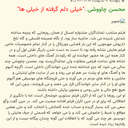
پ
پنج‌شنبه ۱۳ اردیبهشت ۱۳۸۶, ۶:۳۱ ب.ظ
س
محسن چاووشی
"خیلی دلم گرفته از خیلی ها"
ت
:
فیلم منتخب تماشاگران جشنواره امسال از همان روزهایی که زمزمه ساخته
شدنش شنیده می شد، حاشیه ساز بود. از نگاه همیشه فلسفی و گاه تلخ
داریوش مهرجویی که این بار فضایی موزیکال را در کنار تمام خصوصیات خاص
فیلم هایش نشانه رفته بود تا دست به دست شدن بازیگر نقش اول آن و در
کنار همه این ها حضور خواننده ای که رکوددار آهنگ های داخلی است، همه
نشانه های ساخت فیلمی متفاوت ولی تماشاگرپسند بود. محسن چاووشی چند
سالی می شود که جزو شناخته شده ترین خوانندگان داخلی است. اگرچه آلبوم
ها و آهنگ های او پشت سر هم لو می روند و سر از سایت های اینترنتی و
ماشین و خانه های مردم در می آورند و حتی فروشگاه های موسیقی هم آلبوم
های او را در کنار سایر خوانندگان قرار می دهند و می فروشند، بدون این که
هیچ نفع مالی و حتی روحی و معنوی برایش داشته باشند.
او این روزها با این که از اکران فیلم سنتوری خوشحال است، اما با دلگیری از
اتفاقاتی که برای او در حین اکران فیلم افتاده صحبت می کند. در حین گفت وگو
سعی می کند بسیار گزیده و حساب شده کلماتش را انتخاب کند و حتی بعضی
مواقع یا ضبط را خاموش می کند و یا می خواهد که قسمتی از حرف هایش را
ننویسم. هر چند می گوید که با اتفاقات این گونه چندان بیگانه نیست و از این
رفتارها زیاد دیده است.