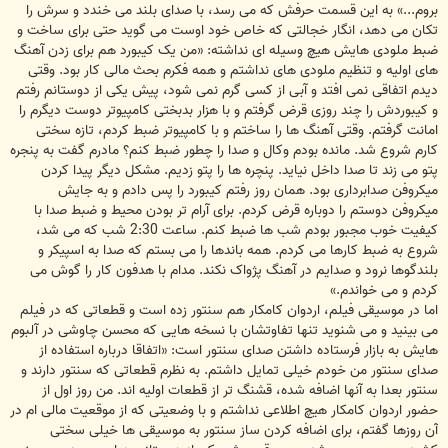
بروم...» به این قسمت حرفش که می رسد، با صدای بلند می خندد و سرش را
تکان می دهد، انگار خجالتی که خاص خود اوست می گوید حتی برای ساخت و
ضبط ملودی هایش هیچ وسیله ای نداشته: «من یک کیبورد هم برای زدن آهنگ
های اولیه و تنظیم ملودی های نداشتم و همه فکرم بحث مالی کار بود. وقتی
دیدم اتفاقی نمی افتد و آبی از کسی گرم نمی شود، پیش یکی از دوستانم رفتم
و کیبوردش را چند روزی قرض گرفتم و با هزار بدبختی کامپیوتر دوست دیگرم را
امانت گرفتم. وقتی آهنگ ها را ساختم و با کامپیوتر ضبط کردم، تازه سختی
کارم شروع شد. مانده بودم وکال و صدا را چطور ضبط کنم؟ مادرم گفت به پنجره
پتو می زند تا صدا داخل نیاید. پنچره ها را پتو زدیم. مشکل دیگر پیدا کردن
میکروفن صدابرداری بود. همان روز رفتم کیبورد را پس دادم و به جایش
میکروفن دوستم را دوباره قرض کردم. برای آرام تر بودن محیط و ضبط صدا با
کیفیت خوب مجبور بودم شب ها ضبط کنم. ساعت 2:30 شب که می شد،
شروع به ضبط کارها می کردم. همه باندها را می بستم که صدا به اسپیکر و
بلندگوها نرود و صدایم در آهنگ پژواک نکند. مدام با هدفون کار را گوش می
کردم و می خواندم.»
اما در موسیقی فیلم، اردوان کامکار هم سنتور زده است و قطعاتی که در فیلم
می بینید و می شنوید تنها تفاوتشان با نسخه هایی که محسن چاوشی در آلبوم
هایش به بازار فرستاده داشتن صدای سنتور است: «اتفاقا درباره استفاده از
صدای سنتور من خودم خیلی تمایل داشتم. به نظرم قطعاتی که سنتور دارند و
سنتور بعدا به آنها اضافه شده، قشنگ تر از قطعات اولیه اند. من روز اول از
حضور اردوان کامکار هیچ اطلاعی نداشتم و با وضعیتی که از موقعیت مالی ام در
آن روزها گفتم، برای اضافه کردن ساز سنتور به موسیقی ها خیلی سختی