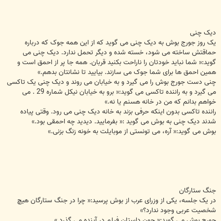
دیک چنی
یک روز جورج بوش به دیک چنی می گوید که از این همه جوک که درباره
حماقتش ساخته می شود، خسته شده و دیگر تحمل ندارد. دیک چنی می
گوید:« شما نباید خودتان را ناراحت بکنید قربان. همه جا پر از احمق است و
همین احمق ها برای شما جوک می سازند. بیایید تا نشانتان بدهم.»
چنی دست جورج بوش را می گیرد و به خیابان می روند و دیک چنی یک تاکسی
می گیرد و به راننده تاکسی می گوید:« برو به خیابان نیکل شماره 29 . می
خواهم بدانم که من در خانه هسنم یا نه.»
راننده تاکسی بدون اینکه حرفی بزند به خانه دیک چنی می رود. وقتی پیاده
شدند دیک چنی به بوش می گوید :« بفرمایید. دیدید چه احمقی بود.»
بوش می گوید:« آره، می تونستی از موبایلت به خونه زنگ بزنی.»
جنگ ستارگان
در یک جلسه، یکی از وزرای عرب از بوش پرسید:« چرا در جنگ ستارگان هیچ
شخصیت عربی وجود ندارد؟»
جورج بوش می گوید:« چون داستان فیلم در آینده می گذرد.»