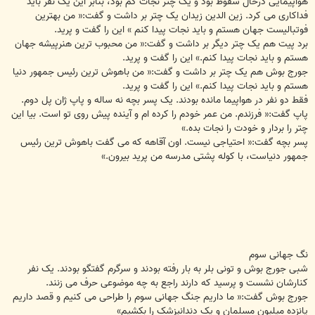
هواپیمایی درحال سقوط بود و یک چتر نجات کم بود، بنابر این یک نفر باید
فداکاری می کرد. زین الدین زیدان یک چتر بر داشت و گفت:« من بهترین
فوتبالیست جهان هستم و باید نجات پیدا کنم » این را گفت و پرید.
برد پیت هم یک چتر دیگر بر داشت و گفت:« من محبوب ترین هنرپیشه جهان
هستم و باید نجات پیدا کنم.» این را گفت و پرید.
جورج بوش هم یک چتر بر داشت و گفت:« من باهوش ترین رئیس جمهور دنیا
هستم و باید نجات پیدا کنم.» این را گفت و پرید.
فقط دو نفر در هواپیما مانده بودند. یک پسر بچه نه ساله و پاپ ژان پل دوم.
پاپ گفت:« فرزندم. من عمر خودم را کرده ام و آینده پیش روی تو است. بیا این
چتر را بردار و خودت را نجات بده.»
پسر بچه گفت:« احتیاجی نیست. اون آقاهه که می گفت باهوش ترین رئیس
جمهور دنیاست، با کوله پشتی مدرسه من پرید بیرون.»
نگ جهانی سوم
شبی جورج بوش و تونی بلر به بار رفته بودند و سرگرم گفتگو بودند. یک نفر
کنارشان نشست و پرسید که دارند راجع به چه موضوعی حرف می زنند.
جورج بوش گفت:« ما داریم جنگ جهانی سوم را طراحی می کنیم و قصد داریم
پانزده میلیون مسلمان و یک دندانپزشک را بکشیم»