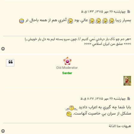
پ
چهارشنبه ۲۶ مهر ۱۳۸۵, ۱:۴۳ ق.ظ
س
ت
بسيار زيبا
عالي بود
آخري هم از همه باحال تر
>هر دم چو تاک بار درختي نمي کنيم // چون سرو بسته ايم به دل بار خويش را
>>>> عشق من ايران اسلامي <<<<
ب
ا
ل
ا
Old Moderator
Sardar
پ
چهارشنبه ۲۶ مهر ۱۳۸۵, ۸:۲۷ ق.ظ
س
ت
بابا شما چه گيري به اعراب داديد
مشکل از سران بي خاصيت آنهاست.
هیهات منا الذلة
ب