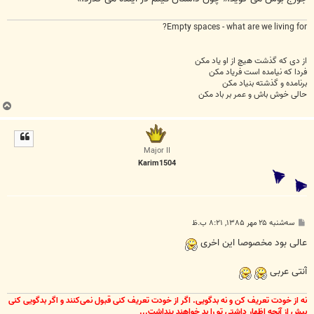
Empty spaces - what are we living for?
از دی که گذشت هیچ از او یاد مکن
فردا که نیامده است فریاد مکن
برنامده و گذشته بنیاد مکن
حالی خوش باش و عمر بر باد مکن
ب
ا
ل
ا
Major II
Karim1504
پ
سه‌شنبه ۲۵ مهر ۱۳۸۵, ۸:۲۱ ب.ظ
س
ت
عالی بود مخصوصا این اخری
آنتی عربی
نه از خودت تعریف کن و نه بدگویی. اگر از خودت تعریف کنی قبول نمی‌کنند و اگر بدگویی کنی
بیش از آنچه اظهار داشتی تو را بد خواهند پنداشت...