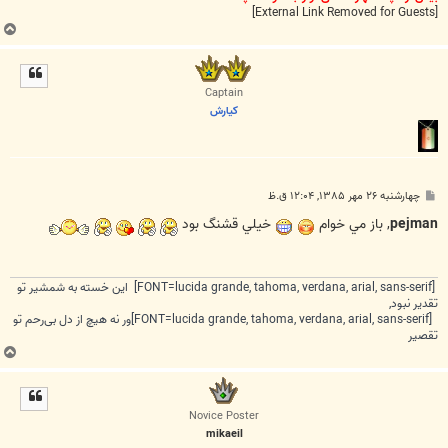
[External Link Removed for Guests]
ب
ا
ل
ا
Captain
كيارش
پ
چهارشنبه ۲۶ مهر ۱۳۸۵, ۱۲:۰۴ ق.ظ
س
ت
pejman
, باز مي خوام
خيلي قشنگ بود
[FONT=lucida grande, tahoma, verdana, arial, sans-serif] این خسته به شمشیر تو
تقدیر نبود,
[FONT=lucida grande, tahoma, verdana, arial, sans-serif]ور نه هیچ از دل بی‌رحم تو
تقصیر
ب
ا
ل
ا
Novice Poster
mikaeil