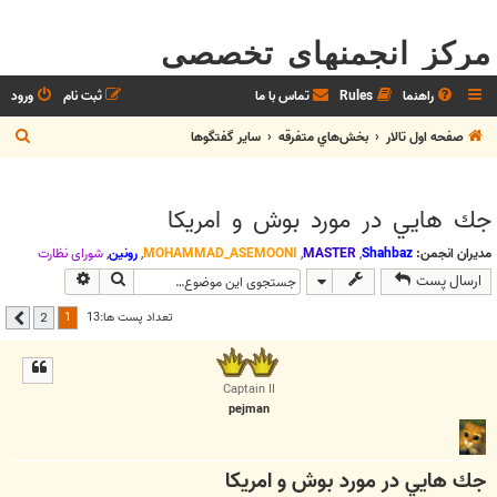
مرکز انجمنهای تخصصی
راهنما
Rules
تماس با ما
ثبت نام
ورود
ج
صفحه اول تالار
بخش‌‌هاي متفرقه
ساير گفتگوها
س
ت
جك هايي در مورد بوش و امريكا
ج
و
مدیران انجمن:
Shahbaz
,
MASTER
,
MOHAMMAD_ASEMOONI
,
رونین
,
شوراي نظارت
جستجو
جستجوی پیشر
ارسال پست
1
تعداد پست ها:13
2
بعدی
Captain II
pejman
جك هايي در مورد بوش و امريكا