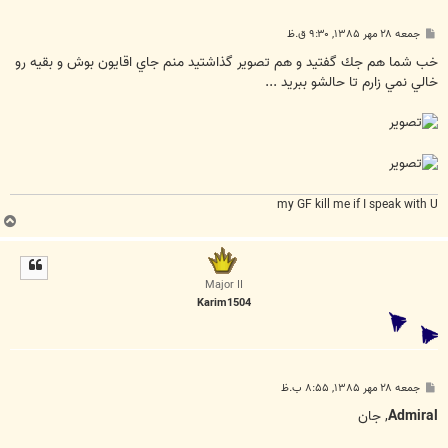
پ
جمعه ۲۸ مهر ۱۳۸۵, ۹:۳۰ ق.ظ
س
ت
خب شما هم جك گفتيد و هم تصوير گذاشتيد منم جاي اقايون بوش و بقيه رو
خالي نمي زارم تا حالشو ببريد ...
my GF kill me if I speak with U
ب
ا
ل
ا
Major II
Karim1504
پ
جمعه ۲۸ مهر ۱۳۸۵, ۸:۵۵ ب.ظ
س
ت
Admiral
, جان