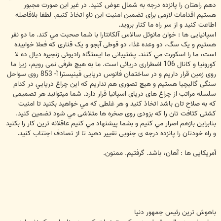
دهم راهتان را پانزده درجه به شمال عوض کنيد. در غير اين صورت مجبور
هستيم اقدامات لازمی برای تضمين امنيت اين ناو اتخاذ کنيم. لطفا بلافاصله
اطاعت کنيد و از سر راه ما کنار برويد.
اسپانیایی ها : خوان مانوئل سالاس آلکانتارا با شما صحبت مي کند. ما دو نفر
هستيم و يک سگ، دو وعده غذا، دو قوطی آبجو و يک قناری که فعلا خوابيده
است، ما را اسکورت مي کنند. پشتيبانی ما ايستگاه راديوئی زنجيره ديال ده لا
کورونيا و کانال 106 اضطراری دريائی است. ما به هيچ طرفی نمی رويم، زيرا ما
روی زمين قرار داريم و در ساختمان فانوس دريايی فینیسترا آ- 853 روی سواحل
سنگی گاليچیا هستيم و هيچ تصوری هم نداريم که اين چراغ دريايي در کدام
سلسله مراتب از چراغ های دريای اسپانيا قرار دارد. شما ميتوانيد هر تصمیمی
که به صلاح تان باشد اتخاذ کنيد و هر غلطی که مي خواهيد بکنيد تا امنيت
کشتی کثافت تان را که بزودی روی صخره ها متلاشی مي شود تضمين کنيد.
بنابراين بازهم اصرار مي کنيم و بشما پيشنهاد مي کنيم عاقلانه ترين کار را بکنيد
و راه خودتان را پانزده درجه ی جنوبی تغيير دهيد تا از تصادف اجتناب کنيد.
آمریکایی ها : آهان، باشد. گرفتيم. ممنون.
باهوش ترین رئیس جمهور دنیا