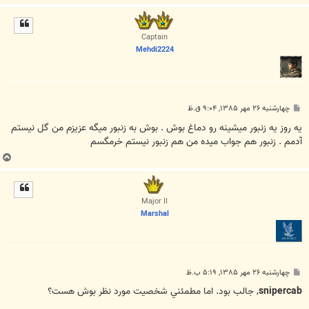
ا
ل
ا
Captain
Mehdi2224
پ
چهارشنبه ۲۶ مهر ۱۳۸۵, ۹:۰۴ ق.ظ
س
ت
یه روز یه زنبور میشینه رو دماغ بوش . بوش به زنبور میگه عزیزم من گل نیستم
آدمم . زنبور هم جواب میده من هم زنبور نیستم خرمگسم
ب
ا
ل
ا
Major II
Marshal
پ
چهارشنبه ۲۶ مهر ۱۳۸۵, ۵:۱۹ ب.ظ
س
ت
snipercab
, جالب بود. اما مطمئني شخصيت مورد نظر بوش هست؟