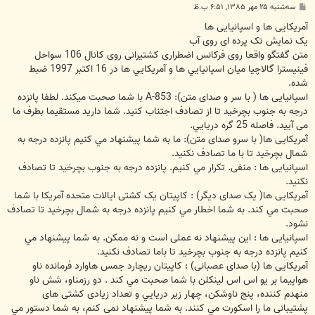
پ
سه‌شنبه ۲۵ مهر ۱۳۸۵, ۶:۵۱ ب.ظ
س
ت
آمریکایی ها و اسپانیایی ها
یک نمایش تک پرده ای روی آب
متن گفتگو واقعا روی فرکانس اضطراری کشتيرانی روی کانال 106 سواحل
فینیسترا گالاچیا ميان اسپانيايي ها و آمريکایي ها در 16 اکتبر 1997 ضبط
شده.
اسپانیایی ها ( با سر و صدای متن): A-853 با شما صحبت ميکند. لطفا پانزده
درجه به جنوب بچرخيد تا از تصادف اجتناب کنيد. شما داريد مستقيما بطرف ما
می آييد. فاصله 25 گره دريايي.
آمریکایی ها( با سرو صدای متن): ما به شما پيشنهاد مي کنيم پانزده درجه به
شمال بچرخيد تا با ما تصادف نکنيد.
اسپانیایی ها : منفی. تکرار مي کنيم. پانزده درجه به جنوب بچرخيد تا تصادف
نکنيد.
آمریکایی ها( يک صدای ديگر) : کاپيتان يک کشتی ايالات متحده آمريکا با شما
صحبت مي کند. به شما اخطار مي کنيم پانزده درجه به شمال بچرخيد تا تصادف
نشود.
اسپانیایی ها : اين پيشنهاد نه عملی است و نه ممکن. به شما پيشنهاد مي
کنيم پانزده درجه به جنوب بچرخيد تا باما تصادف نکنيد.
آمریکایی ها (با صدای عصبانی) : کاپيتان ريچارد جمس هاوارد فرمانده ناو
هواپيما بر يو اس اس لينکلن با شما صحبت مي کند . دو رزمناو، شش ناو
منهدم کننده، پنج ناوشکن، چهار زير دريايي و تعداد زيادی کشتی های
پشتيبانی ما را اسکورت مي کنند. به شما پيشنهاد نمی کنم، به شما دستور مي