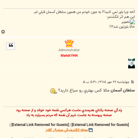
آخه چرا باور نمي کنيد؟! به جون خودم من همون سلطان آسمان قبلي ام.
اين هم اثر انگشتم:
حالا باورتون شد؟!!
ب
ا
ل
ا
Administrator
Mahdi1944
پ
چهارشنبه ۲۶ مهر ۱۳۸۵, ۵:۳۰ ب.ظ
س
ت
سلطان آسمان
مثلا كس بهتري رو سراغ داريد؟
زندگي صحنه يکتاي هنرمندي ماست هرکسي نغمه خود خواند و از صحنه رود
صحنه پيوسته به جاست خرم آن نغمه که مردم بسپارند به ياد
|
[External Link Removed for Guests]
|
[External Link Removed for Guests]
مجله الکترونيکي سنترال کلابز