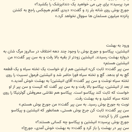
مرد پرسید:« برای چی می خواهید یک دندانپزشک را بکشید؟»
جورج بوش روی شانه بلر زد و گفت:« دیدی گفتم هیچکس راجع به کشتن
پانزده میلیون مسلمان ها سووال نخواهد کرد.»
ورود به بهشت
انیشتین، پیکاسو و جورج بوش با وجود چند دهه اختلاف در سالروز مرگ شان به
دروازه بهشت رسیدند. انیشتین زودتر از بقیه بالا رفت و به سن پیر گفت:« من
انیشتین هستم»
سن پیر گفت:« ثابت کن» انیشتین هم از او خواست یک تخته سیاه و یک قطعه
گچ به او بدهد. گچ و تخته سیاه فورا حاضر شد و انیشتین فرمول نسبیت را روی
تخته سیاه نوشت و سن پیر گفت:« آقای انیشتین! به بهشت خوش آمدید.»
بعد از انیشتین، پیکاسو بالا رفت و به سن پیر گفت که کیست و سن پیر از او
خواست که ثابت کند پیکاسو است. پیکاسو هم نقاشی معروفش گوئرنیکا را روی
تخته سیاه کشید و به بهشت رفت.
نوبت به جورج بوش رسید. به سن پیر گفت:« من جورج بوش هستم.»
سن پیر گفت:« ثابت کن جرج بوش هستی، همانطور که انیشتین و پیکاسو
همین کار را کردند»
جورج بوش پرسید:« انیشتین و پیکاسو چه کسانی هستند؟»
سن پیر در بهشت را باز کرد و گفت:« به بهشت خوش آمدی، جورج!»