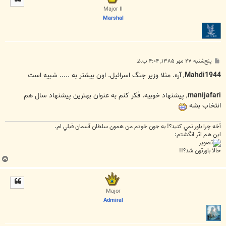
ا
Major II
Marshal
پ
پنج‌شنبه ۲۷ مهر ۱۳۸۵, ۴:۰۴ ب.ظ
س
ت
Mahdi1944
, آره. مثلا وزير جنگ اسرائيل. اون بيشتر به ..... شبيه است
manijafari
, پيشنهاد خوبيه. فکر کنم به عنوان بهترين پيشنهاد سال هم
انتخاب بشه
آخه چرا باور نمي کنيد؟! به جون خودم من همون سلطان آسمان قبلي ام.
اين هم اثر انگشتم:
حالا باورتون شد؟!!
ب
ا
ل
ا
Major
Admiral