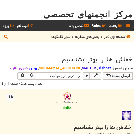
مرکز انجمنهای تخصصی
راهنما
Rules
تماس با ما
ثبت نام
ورود
ج
صفحه اول تالار
بخش‌‌هاي متفرقه
ساير گفتگوها
س
ت
خفاش ها را بهتر بشناسیم
ج
و
مدیران انجمن:
Shahbaz
,
MASTER
,
MOHAMMAD_ASEMOONI
,
رونین
,
شوراي نظارت
جستجو
جستجوی پیش
ارسال پست
تعداد پست ها:2 • صفحه
1
از
1
Old Moderator
gigi64
خفاش ها را بهتر بشناسیم