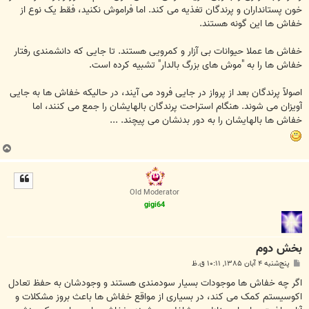
خون پستانداران و پرندگان تغذیه می کند. اما فراموش نکنید، فقط یک نوع از
خفاش ها این گونه هستند.
خفاش ها عملا حیوانات بی آزار و کمرویی هستند. تا جایی که دانشمندی رفتار
خفاش ها را به "موش های بزرگ بالدار" تشبیه کرده است.
اصولآ پرندگان بعد از پرواز در جایی فرود می آیند، در حالیکه خفاش ها به جایی
آویزان می شوند. هنگام استراحت پرندگان بالهایشان را جمع می کنند، اما
خفاش ها بالهایشان را به دور بدنشان می پیچند. ...
ب
ا
ل
ا
Old Moderator
gigi64
بخش دوم
پ
پنج‌شنبه ۴ آبان ۱۳۸۵, ۱۰:۱۱ ق.ظ
س
ت
اگر چه خفاش ها موجودات بسیار سودمندی هستند و وجودشان به حفظ تعادل
اکوسیستم کمک می کند، در بسیاری از مواقع خفاش ها باعث بروز مشکلات و