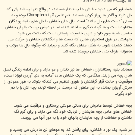
پ
پنج‌شنبه ۴ آبان ۱۳۸۵, ۱۰:۰۷ ق.ظ
س
ت
همانطور که می دانید خفاش ها پستاندار هستند، در واقع تنها پستاندارانی که
بال دارند و قادر به پرواز کردن هستند. نام علمی آنها Chiroptera بوده و به
معنی "دست های بال مانند" است. بال های خفاش با بال های بقیه پرندگان
متفاوت است و به گونه دیگری ساخته شده، اما در عوض پوست بالهای خفاش
جنسی شبیه چرم دارد و دارای خاصیت ارتجاعی است که باعث می شود
بالهایش در طول استخوان هایی که دست ها و انگشتان خفاش را حرکت می
دهند کشیده شود. به شکل مقابل نگاه کنید و ببینید که چگونه بال ها مرتب و
ماهرانه اطراف بدن خفاش پیچیده شده اند.
همانند بقیه پستانداران، خفاش ها نیز دندان و مو دارند و برای ادامه زندگی نسل
شان بچه می زایند. هنگامی که یک خفاش ماده آماده به دنیا آوردن نوزاد است،
موقعیت و حالت قرار گرفتنش را طوری تنظیم می کندکه بتواند به طور عمودی از
سرش آویزان بماند، به این منظور که درست در لحظه تولد، بچه اش را با دم
خود بگیرد.
بچه خفاش توسط مادرش برای مدتی طولانی پرستاری و مراقبت می شود.
خفاش های مادر، بچه هایشان را نزدیک خود نگه می دارند و برای گرم نگه
داشتن و حفاظت از بچه هایشان بالهای خود را به دور آنها می پیچند.
در شب، یک نوزاد خفاش، برای یافتن غذا به موهای تن مادرش می چسبد و