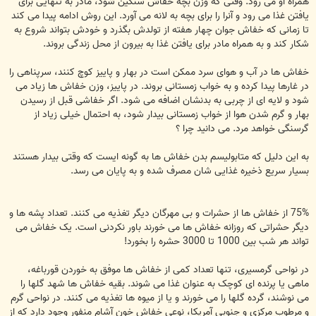
همراه او می رود. وقتی که وزن بچه خفاش سنگین شود، مادر به تنهایی برای
یافتن غذا می رود و آنرا را برای بچه به لانه می آورد. این روش ادامه پیدا می کند
تا زمانی که خفاش جوان چهار هفته از تولدش بگذرد و خودش بتواند شروع به
شکار کند و به همراه مادر برای یافتن غذا به بیرون از محل زندگی بروند.
خفاش ها در آب و هوای سرد ممکن است در بهار و پاییز کوچ کنند، سرپناهی را
در غارها پیدا کرده و به خواب زمستانی بروند. در پاییز، وزن خفاش ها زیاد می
شود و لایه ای از چربی به بدنشان اضافه می شود. اگر خفاشی قبل از رسیدن
بهار و گرم شدن هوا از خواب زمستانی بیدار شود، به احتمال خیلی زیاد از
گرسنگی خواهد مرد. می دانید چرا ؟
به این دلیل که متابولیسم بدن خفاش ها به گونه ایست که وقتی بیدار هستند
بسیار سریع ذخیره غذایی شان مصرف شده و به پایان می رسد.
75% از خفاش ها از حشرات و بی مهرگان دیگر تغذیه می کنند. تعداد پشه ها و
دیگر حشراتی که روزانه خفاش ها می خورند باور نکردنی است. یک خفاش می
تواند هر شب بین 1000 تا 3000 حشره را بخورد!
در نواحی گرمسیری، تنها تعداد کمی از خفاش ها موفق به خوردن قورباغه،
ماهی یا پرنده ای کوچک به عنوان غذا می شوند. بقیه خفاش ها شهد گلها را
می نوشند، گرده گلها را می خورند و یا از میوه ها تغذیه می کنند. در نواحی گرم
و مرطوب مرکزی و جنوبی آمریکا، نوعی خفاش خون آشام منفور وجود دارد که از