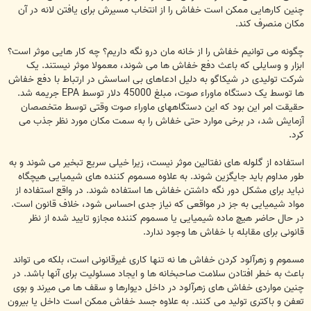
چنین کارهایی ممکن است خفاش را از انتخاب مسیرش برای یافتن لانه در آن
مکان منصرف کند.
چگونه می توانیم خفاش را از خانه مان درو نگه داریم؟ چه کار هایی موثر است؟
ابزار و وسایلی که باعث دفع خفاش ها می شوند، معمولا موثر نیستند. یک
شرکت تولیدی در شیکاگو به دلیل ادعاهای بی اساسش در ارتباط با دفع خفاش
ها توسط یک دستگاه ماوراء صوت، مبلغ 45000 دلار توسط EPA جریمه شد.
حقیقت امر این بود که این دستگاههای ماوراء صوت وقتی توسط متخصصان
آزمایش شد، در برخی موارد حتی خفاش را به سمت مکان مورد نظر جذب می
کرد.
استفاده از گلوله های نفتالین موثر نیست، زیرا خیلی سریع تبخیر می شوند و به
طور مداوم باید جایگزین شوند. به علاوه مسموم کننده های شیمیایی هیچگاه
نباید برای مشکل دور نگه داشتن خفاش ها استفاده شوند. در واقع استفاده از
مواد شیمیایی به جز در مواقعی که نیاز جدی احساس شود، خلاف قانون است.
در حال حاضر هیچ ماده شیمیایی یا مسموم کننده مجازو تایید شده از نظر
قانونی برای مقابله با خفاش ها وجود ندارد.
مسموم و زهرآلود کردن خفاش ها نه تنها کاری غیرقانونی است، بلکه می تواند
باعث به خطر افتادن سلامت صاحبخانه ها و ایجاد مسئولیت برای آنها باشد. در
چنین مواردی خفاش های زهرآلود در داخل دیوارها و سقف ها می میرند و بوی
تعفن و باکتری تولید می کنند. به علاوه جسد خفاش ممکن است داخل یا بیرون