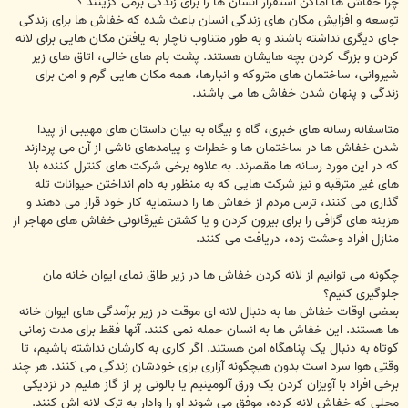
چرا خفاش ها اماکن استقرار انسان ها را برای زندگی برمی گزینند ؟
توسعه و افزایش مکان های زندگی انسان باعث شده که خفاش ها برای زندگی
جای دیگری نداشته باشند و به طور متناوب ناچار به یافتن مکان هایی برای لانه
کردن و بزرگ کردن بچه هایشان هستند. پشت بام های خالی، اتاق های زیر
شیروانی، ساختمان های متروکه و انبارها، همه مکان هایی گرم و امن برای
زندگی و پنهان شدن خفاش ها می باشند.
متاسفانه رسانه های خبری، گاه و بیگاه به بیان داستان های مهیبی از پیدا
شدن خفاش ها در ساختمان ها و خطرات و پیامدهای ناشی از آن می پردازند
که در این مورد رسانه ها مقصرند. به علاوه برخی شرکت های کنترل کننده بلا
های غیر مترقبه و نیز شرکت هایی که به منظور به دام انداختن حیوانات تله
گذاری می کنند، ترس مردم از خفاش ها را دستمایه کار خود قرار می دهند و
هزینه های گزافی را برای بیرون کردن و یا کشتن غیرقانونی خفاش های مهاجر از
منازل افراد وحشت زده، دریافت می کنند.
چگونه می توانیم از لانه کردن خفاش ها در زیر طاق نمای ایوان خانه مان
جلوگیری کنیم؟
بعضی اوقات خفاش ها به دنبال لانه ای موقت در زیر برآمدگی های ایوان خانه
ها هستند. این خفاش ها به انسان حمله نمی کنند. آنها فقط برای مدت زمانی
کوتاه به دنبال یک پناهگاه امن هستند. اگر کاری به کارشان نداشته باشیم، تا
وقتی هوا سرد است بدون هیچگونه آزاری برای خودشان زندگی می کنند. هر چند
برخی افراد با آویزان کردن یک ورق آلومینیم یا بالونی پر از گاز هلیم در نزدیکی
محلی که خفاش لانه کرده، موفق می شوند او را وادار به ترک لانه اش کنند.