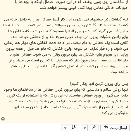
از ساختمان روی زمین بیفتد، که در این صورت احتمال اینکه با بچه ها یا
حیوانات خانگی تماس پیدا کند، خیلی بیشتر خواهد شد.
تله گذاشتن نیز پیشنهاد نمی شود، این کار فقط خفاش ها را به داخل خانه می
کشاند. به علاوه تله گذاشتن برای چنین حیواناتی عملی غیر انسانی است. تله ها
جایی قرار می گیرند که راه خروجی لانه را مسدود کنند، در شب که خفاش ها
برای یافتن حشرات بیرون می آیند، خیلی سریع تله پر از خفاش خواهد شد.
کافی است یک خفاش به دام بیفتد، در ادامه همه خفاش های دیگر هم زندانی
می شوند و راه فرار ندارند، در نتیجه اولین خفاش که بخواهد قبل از همه بیرون
بیاید، زیر هجوم بقیه خفاش ها برای بیرون رفتن له می شود. خفاش های به
دام افتاده در همان محل مورد نظر که مسکونی یا تجاری است می میرند و از
بین می روند و به این ترتیب نیز احتمال تماس آنها با انسان ها خیلی بیشتر
خواهد بود.
پس برای بیرون کردن آنها چکار کنیم؟
تنها روش سالم و مناسبی که برای بیرون کردن خفاش ها از ساختمان ها وجود
دارد، جلوگیری از ورود خفاش هاست. به این روش که با استفاده از یک توری
پلاستیکی، دریچه ای بسازیم که به یک طرف باز می شود و عملا به خفاش ها
اجازه خارج شدن از لانه و ترک آن را می دهد، اما از داخل شدن مجدد آنها
جلوگیری می کند.
ب
ا
ارسال پست
ل