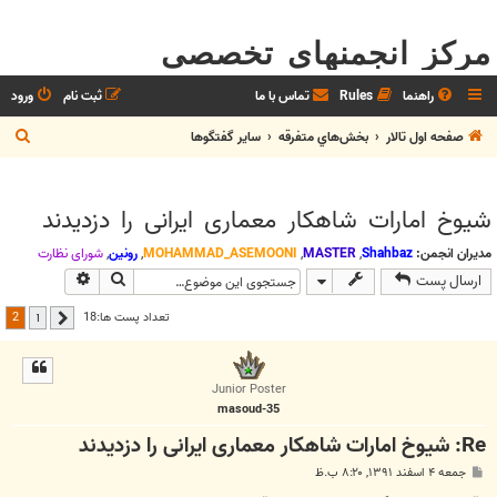
مرکز انجمنهای تخصصی
راهنما
Rules
تماس با ما
ثبت نام
ورود
ج
صفحه اول تالار
بخش‌‌هاي متفرقه
ساير گفتگوها
س
ت
شیوخ امارات شاهکار معماری ایرانی را دزدیدند
ج
و
مدیران انجمن:
Shahbaz
,
MASTER
,
MOHAMMAD_ASEMOONI
,
رونین
,
شوراي نظارت
جستجو
جستجوی پیش
ارسال پست
2
تعداد پست ها:18
1
قبلی
Junior Poster
masoud-35
Re: شیوخ امارات شاهکار معماری ایرانی را دزدیدند
پ
جمعه ۴ اسفند ۱۳۹۱, ۸:۲۰ ب.ظ
س