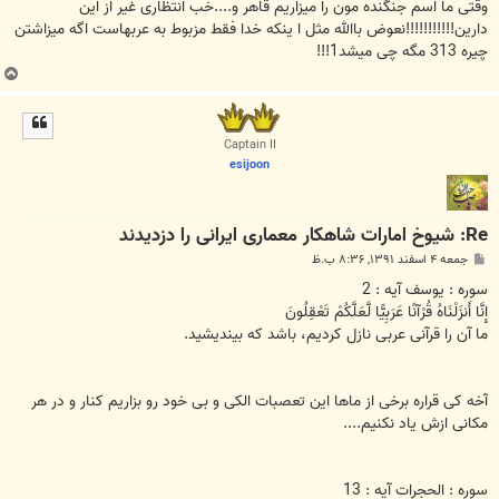
ت
وقتی ما اسم جنگنده مون را میزاریم قاهر و....خب انتظاری غیر از این
دارین!!!!!!!!!!!نعوض باالله مثل ا ینکه خدا فقط مزبوط به عربهاست اگه میزاشتن
چیره 313 مگه چی میشد1!!!
ب
ا
ل
ا
Captain II
esijoon
Re: شیوخ امارات شاهکار معماری ایرانی را دزدیدند
پ
جمعه ۴ اسفند ۱۳۹۱, ۸:۳۶ ب.ظ
س
ت
سوره : يوسف آیه : 2
إِنَّا أَنزَلْنَاهُ قُرْآنًا عَرَبِيًّا لَّعَلَّكُمْ تَعْقِلُونَ
ما آن را قرآنى عربى نازل كرديم، باشد كه بينديشيد.
آخه کی قراره برخی از ماها این تعصبات الکی و بی خود رو بزاریم کنار و در هر
مکانی ازش یاد نکنیم....
سوره : الحجرات آیه : 13