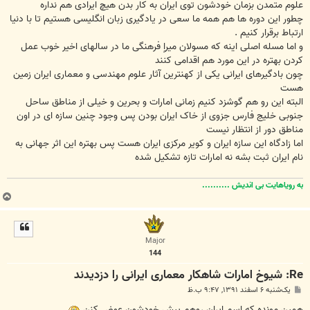
علوم متمدن بزمان خودشون توی ایران به کار بدن هیچ ایرادی هم نداره
چطور این دوره ها هم همه ما سعی در یادگیری زبان انگلیسی هستیم تا با دنیا
ارتباط برقرار کنیم .
و اما مسله اصلی اینه که مسولان میراٍ فرهنگی ما در سالهای اخیر خوب عمل
کردن بهتره در این مورد هم اقدامی کنند
چون بادگیرهای ایرانی یکی از کهنترین آثار علوم مهندسی و معماری ایران زمین
هست
البته این رو هم گوشزد کنیم زمانی امارات و بحرین و خیلی از مناطق ساحل
جنوبی خلیج فارس جزوی از خاک ایران بودن پس وجود چنین سازه ای در اون
مناطق دور از انتظار نیست
اما زادگاه این سازه ایران و کویر مرکزی ایران هست پس بهتره این اثر جهانی به
نام ایران ثبت بشه نه امارات تازه تشکیل شده
به رویاهایت بی اندیش ..........
ب
ا
ل
ا
Major
144
Re: شیوخ امارات شاهکار معماری ایرانی را دزدیدند
پ
یک‌شنبه ۶ اسفند ۱۳۹۱, ۹:۴۷ ب.ظ
س
ت
همین مونده که اسم ایران روهم پیش خودشون عوض کنن