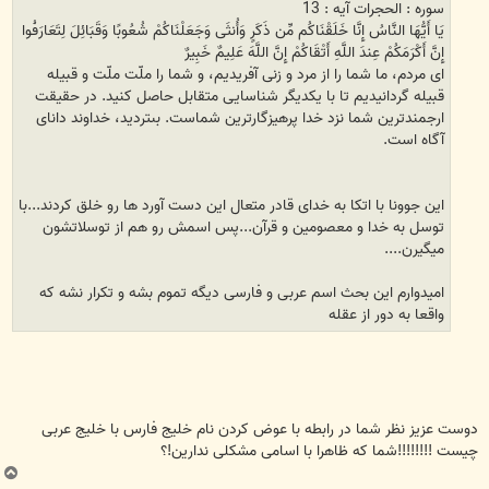
سوره : الحجرات آیه : 13
يَا أَيُّهَا النَّاسُ إِنَّا خَلَقْنَاكُم مِّن ذَكَرٍ وَأُنثَى وَجَعَلْنَاكُمْ شُعُوبًا وَقَبَائِلَ لِتَعَارَفُوا
إِنَّ أَكْرَمَكُمْ عِندَ اللَّهِ أَتْقَاكُمْ إِنَّ اللَّهَ عَلِيمٌ خَبِيرٌ
اى مردم، ما شما را از مرد و زنى آفريديم، و شما را ملّت ملّت و قبيله
قبيله گردانيديم تا با يكديگر شناسايى متقابل حاصل كنيد. در حقيقت
ارجمندترين شما نزد خدا پرهيزگارترين شماست. بى‏ترديد، خداوند داناى
آگاه است.
این جوونا با اتکا به خدای قادر متعال این دست آورد ها رو خلق کردند...با
توسل به خدا و معصومین و قرآن...پس اسمش رو هم از توسلاتشون
میگیرن....
امیدوارم این بحث اسم عربی و فارسی دیگه تموم بشه و تکرار نشه که
واقعا به دور از عقله
دوست عزیز نظر شما در رابطه با عوض کردن نام خلیج فارس با خلیج عربی
چیست !!!!!!!!شما که ظاهرا با اسامی مشکلی ندارین!؟
ب