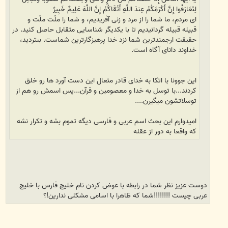
لِتَعَارَفُوا إِنَّ أَكْرَمَكُمْ عِندَ اللَّهِ أَتْقَاكُمْ إِنَّ اللَّهَ عَلِيمٌ خَبِيرٌ
اى مردم، ما شما را از مرد و زنى آفريديم، و شما را ملّت ملّت و
قبيله قبيله گردانيديم تا با يكديگر شناسايى متقابل حاصل كنيد. در
حقيقت ارجمندترين شما نزد خدا پرهيزگارترين شماست. بى‏ترديد،
خداوند داناى آگاه است.
این جوونا با اتکا به خدای قادر متعال این دست آورد ها رو خلق
کردند...با توسل به خدا و معصومین و قرآن...پس اسمش رو هم از
توسلاتشون میگیرن....
امیدوارم این بحث اسم عربی و فارسی دیگه تموم بشه و تکرار نشه
که واقعا به دور از عقله
دوست عزیز نظر شما در رابطه با عوض کردن نام خلیج فارس با خلیج
عربی چیست !!!!!!!!شما که ظاهرا با اسامی مشکلی ندارین!؟