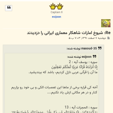
ا
ل
ا
Captain II
esijoon
Re: شیوخ امارات شاهکار معماری ایرانی را دزدیدند
پ
دوشنبه ۷ اسفند ۱۳۹۱, ۷:۰۳ ب.ظ
س
ت
masoud-35 نوشته شده:
esijoon نوشته شده:
سوره : يوسف آیه : 2
إِنَّا أَنزَلْنَاهُ قُرْآنًا عَرَبِيًّا لَّعَلَّكُمْ تَعْقِلُونَ
ما آن را قرآنى عربى نازل كرديم، باشد كه بينديشيد.
آخه کی قراره برخی از ماها این تعصبات الکی و بی خود رو بزاریم
کنار و در هر مکانی ازش یاد نکنیم....
سوره : الحجرات آیه : 13
يَا أَيُّهَا النَّاسُ إِنَّا خَلَقْنَاكُم مِّن ذَكَرٍ وَأُنثَى وَجَعَلْنَاكُمْ شُعُوبًا وَقَبَائِلَ