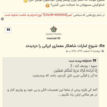
خداوکیلی مسوولان ما خجالت نمی کشن؟
در تمام رنج هایی که میکشی "
صبر[COLOR=#000000]" اوج احترام به حکمت خداوند است
ب
ا
ل
ا
Junior Poster
masoud-35
Re: شیوخ امارات شاهکار معماری ایرانی را دزدیدند
پ
دوشنبه ۷ اسفند ۱۳۹۱, ۶:۲۸ ب.ظ
س
ت
esijoon نوشته شده:
سوره : يوسف آیه : 2
إِنَّا أَنزَلْنَاهُ قُرْآنًا عَرَبِيًّا لَّعَلَّكُمْ تَعْقِلُونَ
ما آن را قرآنى عربى نازل كرديم، باشد كه بينديشيد.
آخه کی قراره برخی از ماها این تعصبات الکی و بی خود رو بزاریم کنار و
در هر مکانی ازش یاد نکنیم....