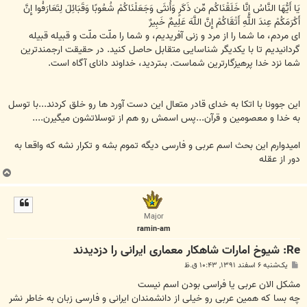
يَا أَيُّهَا النَّاسُ إِنَّا خَلَقْنَاكُم مِّن ذَكَرٍ وَأُنثَى وَجَعَلْنَاكُمْ شُعُوبًا وَقَبَائِلَ لِتَعَارَفُوا إِنَّ
أَكْرَمَكُمْ عِندَ اللَّهِ أَتْقَاكُمْ إِنَّ اللَّهَ عَلِيمٌ خَبِيرٌ
اى مردم، ما شما را از مرد و زنى آفريديم، و شما را ملّت ملّت و قبيله قبيله
گردانيديم تا با يكديگر شناسايى متقابل حاصل كنيد. در حقيقت ارجمندترين
شما نزد خدا پرهيزگارترين شماست. بى‏ترديد، خداوند داناى آگاه است.
این جوونا با اتکا به خدای قادر متعال این دست آورد ها رو خلق کردند...با توسل
به خدا و معصومین و قرآن...پس اسمش رو هم از توسلاتشون میگیرن....
امیدوارم این بحث اسم عربی و فارسی دیگه تموم بشه و تکرار نشه که واقعا به
دور از عقله
ب
ا
ل
ا
Major
ramin-am
Re: شیوخ امارات شاهکار معماری ایرانی را دزدیدند
پ
یک‌شنبه ۶ اسفند ۱۳۹۱, ۱۰:۴۳ ق.ظ
س
ت
مشکل الان عربی یا فراسی بودن اسم نیست
چه بسا که همین عربی رو خیلی از دانشمندان ایرانی و فارسی زبان به خاطر نشر