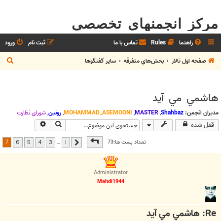
مرکز انجمنهای تخصصی
راهنما
Rules
تماس با ما
ثبت نام
ورود
ج
صفحه اول تالار
بخش‌‌هاي متفرقه
ساير گفتگوها
س
ت
هاشمي مي آيد
ج
و
مدیران انجمن:
Shahbaz
,
MASTER
,
MOHAMMAD_ASEMOONI
,
رونین
,
شوراي نظارت
جستجو
جستجوی پیشرف
قفل شده
صفحه
7
از
7
7
تعداد پست ها:73
…
6
5
4
3
1
قبلی
Administrator
Mahdi1944
Re: هاشمي مي آيد