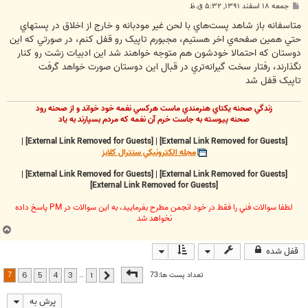
پ
جمعه ۱۸ اسفند ۱۳۹۱, ۵:۳۲ ق.ظ
س
ت
متاسفانه باز شاهد پست‌هاي با لحن غير مودبانه و خارج از اخلاق در پستها‌ي
حتي همين صفحه‌ي اخر هستيم، مجبورم تاپيک رو قفل کنم، در صورتي که اين
دوستان که احتمالا خودشون هم متوجه خواهند شد اين ادبيات زشت رو کنار
نگذارند، رفتار سخت گيرانه‌تري در قبال اين دوستان صورت خواهد گرفت
تاپيک قفل شد
زندگي صحنه يکتاي هنرمندي ماست هرکسي نغمه خود خواند و از صحنه رود
صحنه پيوسته به جاست خرم آن نغمه که مردم بسپارند به ياد
|
[External Link Removed for Guests]
|
[External Link Removed for Guests]
مجله الکترونيکي سنترال کلابز
|
[External Link Removed for Guests]
|
[External Link Removed for Guests]
[External Link Removed for Guests]
لطفا سوالات فني را فقط در خود انجمن مطرح بفرماييد، به اين سوالات در PM پاسخ داده
نخواهد شد
ب
ا
قفل شده
ل
ا
صفحه
7
از
7
7
تعداد پست ها:73
…
6
5
4
3
1
قبلی
پرش به