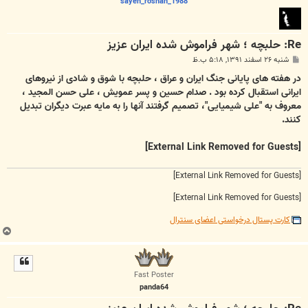
sayeh_roshan_1988
Re: حلبچه ؛ شهر فراموش شده ایران عزیز
پ
شنبه ۲۶ اسفند ۱۳۹۱, ۵:۱۸ ب.ظ
س
ت
در هفته‌ های پایانی جنگ ایران و عراق ، حلبچه با شوق و شادی از نیروهای
ایرانی استقبال کرده بود . صدام حسین و پسر عمویش ، علی حسن المجید ،
معروف به "علی شیمیایی"، تصمیم گرفتند آنها را به مایه عبرت دیگران تبدیل
کنند.
[External Link Removed for Guests]
[External Link Removed for Guests]
[External Link Removed for Guests]
کارت پستال درخواستی اعضای سنترال
ب
ا
ل
ا
Fast Poster
panda64