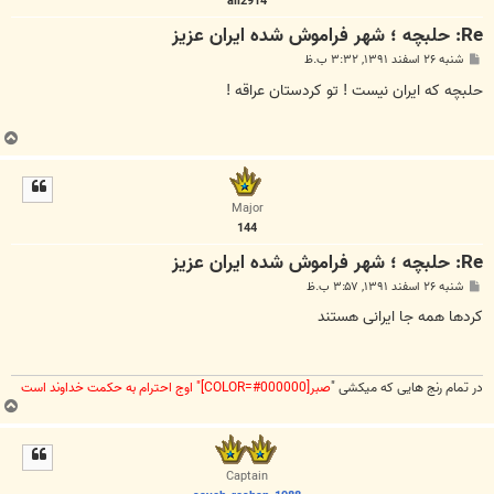
ali2914
Re: حلبچه ؛ شهر فراموش شده ایران عزیز
پ
شنبه ۲۶ اسفند ۱۳۹۱, ۳:۳۲ ب.ظ
س
ت
حلبچه که ایران نیست ! تو کردستان عراقه !
ب
ا
ل
ا
Major
144
Re: حلبچه ؛ شهر فراموش شده ایران عزیز
پ
شنبه ۲۶ اسفند ۱۳۹۱, ۳:۵۷ ب.ظ
س
ت
کردها همه جا ایرانی هستند
در تمام رنج هایی که میکشی "
صبر[COLOR=#000000]" اوج احترام به حکمت خداوند است
ب
ا
ل
ا
Captain