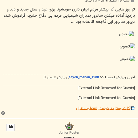
پ
شنبه ۲۶ اسفند ۱۳۹۱, ۳:۲۷ ب.ظ
س
ت
تو روز هایی که بیشتر مردم ایران دارن خودشونا برای عید و سال جدید و دید و
بازدید آماده میکنن سالروز بمباران شیمیایی مردم بی دفاع حلبچه فراموش شده
دیروز سالروز این فاجعه ظالمانه بود ...
آخرین ويرايش توسط 1 on
sayeh_roshan_1988
, ويرايش شده در 0.
[External Link Removed for Guests]
[External Link Removed for Guests]
کارت پستال درخواستی اعضای سنترال
ب
ا
ل
ا
Junior Poster