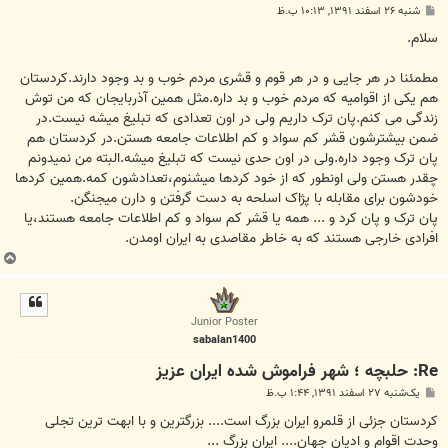
پ
شنبه ۲۶ اسفند ۱۳۹۱, ۱۰:۱۳ ب.ظ
س
ت
سلام.
مطمئنا در هر جایی و در هر قوم و قشری مردم خوب و بد وجود دارند.کردستان
هم یکی از اقوامیه که مردم خوب و بد داره.مثل همین آذربایجان که من توش
زندگی می کنم.پان ترک داریم ولی در اون تعدادی که تبلیغ میشه نیست.در
ضمن بیشترشون قشر کم سواد و کم اطلاعات جامعه هستن.در کردستان هم
پان ترک وجود داره.ولی در اون حدی نیست که تبلیغ میشه.البته من نمیدونم
چقدر هستن ولی اونطور که از خود کردها میشنوم،تعدادشون کمه.همین کردها
خودشون برای مقابله با پژاک اسلحه به دست گرفتن و دارن میجنگن.
پان ترک و پان کرد و ... همه یا قشر کم سواد و کم اطلاعات جامعه هستند،یا
افرادی خارجی هستند که به خاطر مقاصدی به ایران اومدن.
ب
ا
ل
ا
Junior Poster
sabalan1400
Re: حلبچه ؛ شهر فراموش شده ایران عزیز
پ
یک‌شنبه ۲۷ اسفند ۱۳۹۱, ۱:۴۴ ب.ظ
س
ت
کردستان جزئی از قلمرو ایران بزرگ است.... بزرگترین و با ابهت ترین تجلی
وحدت اقوام و ادیان جهان.... ایران بزرگ ...