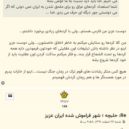
می کنیم .اما باید دید نسبت به ما عوض بشه
شما استعداد کردهای عراق رو برای ملحق شدن به ایران نمی دونی که اگر
می دونستی جور دیگه ای حرف می زدی ،اما ...
دوست عزیز من فارس هستم...ولی با کردهای زیادی یرخورد داشتم...
من کلا کردها رو ستایش میکنم به خاطر اخلاق خاصشون....ولی دوست عزیز
اینو در نظر داشته باش تبلیغات اون عقلیتی که خودتون فرمودین داره همه
کردها رو تحت الشعاع قرار بده...و فکر میکنم ساکت کردن اون عقلیت باید از
خود کردها شروع بشه
هیچ کس منکر رشادت های قوم ترک در زمان جنگ نیست....اینو از خارات پدرم
در مورد همسنگر ها و هم رزمان کردش فهمیدم
ب
ا
ل
ا
Major
144
Re: حلبچه ؛ شهر فراموش شده ایران عزیز
پ
شنبه ۲۶ اسفند ۱۳۹۱, ۹:۵۸ ب.ظ
س
ت