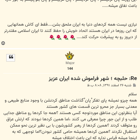
باعث نفاق میشه.....
نیازی نیست همه کردهای دنیا به ایران ملحق بشن....فقط ای کاش همانهایی
که این روزها در ایران هستند اتحاد خویش را حفظ کنند تا ایران اسلامی مقتدرتر
از دیروز رو به پیشرفت حرکت کند....
ب
ا
ل
ا
Major
144
Re: حلبچه ؛ شهر فراموش شده ایران عزیز
پ
شنبه ۲۶ اسفند ۱۳۹۱, ۸:۰۸ ب.ظ
س
ت
سلام
همه چیزو نمیشه پای تفکر"پان"گذاشت مناطق کردنشن با وجود منابع طبیعی و
معدنی بسیار جز محرو ترین قسمت های کشور هستند
آیا بنظرتون این مناطق موردتوجه کسی هستند ؟همه جا کردها رو مناطق جدایی
طلب و از این جور چیزا معرفی می کنند ،اما همین کردها نبودند که ارتش عراق
رو متوقف کردند ؟همین کردها از رهبر کشورشون با بی نظیر ترین نحو ممکن
استقبال نکردند ؟همین کردها همیشه حامی کشور نبودن؟اما توجهی که به
اینجا میشه قیاس نداره که این باعث اختلاف میشه