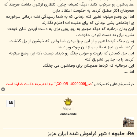
عقایدشون رو سرکوب کنند ،دیگه نمیشه چنین انتظاری ازشون داشت هرچند که
همچنان اکثر مطلق کردها به حکومت اعتقاد دارن
اما این وضع میتونه تغییر کنه ،زمانی که به شما رسیدگی نشه ،زمانی سرخورده
ی اجتماعی بشی ،زمانی که برای عقیده ات احترام نگذارند
اون زمان ،زمانیه که دیگه مجبور به رویارویی برای به دست آوردن شان خودت
بشی، برای به دست آوردن حقوقت،
زمان جنگ کردها غیور و از این چیزا بودن ،اما وقتی که خرشون از پل گذشت
کردها شدن تجزیه طلب و از این چرت وپرت ها
این حق کسانی که باروت و خرابی جنگ رو دیدند نیست ،که این وضع میتونه
کردها را به جدایی تشویق کنه
این درحالیه که کردها همچنان برای وطنشون می جنگند
اما.....
در تمام رنج هایی که میکشی "
صبر[COLOR=#000000]" اوج احترام به حکمت خداوند است
ب
ا
ل
ا
Major II
onbekende
Re: حلبچه ؛ شهر فراموش شده ایران عزیز