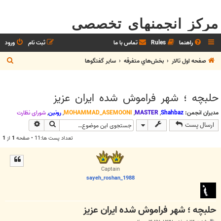
مرکز انجمنهای تخصصی
راهنما
Rules
تماس با ما
ثبت نام
ورود
ج
صفحه اول تالار
بخش‌‌هاي متفرقه
ساير گفتگوها
س
ت
حلبچه ؛ شهر فراموش شده ایران عزیز
ج
و
مدیران انجمن:
Shahbaz
,
MASTER
,
MOHAMMAD_ASEMOONI
,
رونین
,
شوراي نظارت
جستجو
جستجوی پیش
ارسال پست
تعداد پست ها:11 • صفحه
1
از
1
Captain
sayeh_roshan_1988
حلبچه ؛ شهر فراموش شده ایران عزیز