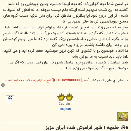
در ضمن شما بچه کجایی؟ما که بچه اینجا هستیم چنین چیزهایی رو که شما
گفتید به این شدت ندیدیم البته اینکه بگم نیست دروغه اما نه آنطور که تبلیغات
شده ،اگر این دروغ نبود آیا بنظرتون مناطق کرد ایران مثل ترکیه دست گروه های
مسلح نبود؟همین کردها حتی همونایی که
ساز مخالف می زنند ،بر یه چیز اتفاق نظر دارند و اونم ایرانی بودن می باشد ،اما
توهر منطقه ای که بگردی یه عده هستند که حرف بزرگ می زنند ،البته اگه بیاییم
باز تر بگیم کردهای جدایی طلب(همون پژاک گفته بود که ما می تونیم کردستان
زیر پرچم ایران داشته باشیم...)زیاد بیراه نمی گن ،
ما اتحاد خودمون رو با کشوری که کهن ترین قومشیم حفظ کرده ایم و می کنیم
.اما باید دید نسبت به ما عوض بشه
شما استعداد کردهای عراق رو برای ملحق شدن به ایران نمی دونی که اگر می
دونستی جور دیگه ای حرف می زدی ،اما ...
در تمام رنج هایی که میکشی "
صبر[COLOR=#000000]" اوج احترام به حکمت خداوند است
ب
ا
ل
ا
Captain II
esijoon
Re: حلبچه ؛ شهر فراموش شده ایران عزیز