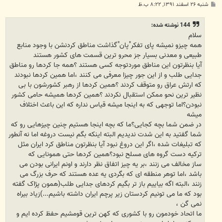
پ
شنبه ۲۶ اسفند ۱۳۹۱, ۸:۲۲ ب.ظ
س
ت
144 نوشته شده:
سلام
همه چیزو نمیشه پای تفکر"پان"گذاشت مناطق کردنشن با وجود منابع
طبیعی و معدنی بسیار جز محرو ترین قسمت های کشور هستند
آیا بنظرتون این مناطق موردتوجه کسی هستند ؟همه جا کردها رو مناطق
جدایی طلب و از این جور چیزا معرفی می کنند ،اما همین کردها نبودند
که ارتش عراق رو متوقف کردند ؟همین کردها از رهبر کشورشون با بی
نظیر ترین نحو ممکن استقبال نکردند ؟همین کردها همیشه حامی کشور
نبودن؟اما توجهی که به اینجا میشه قیاس نداره که این باعث اختلاف
میشه
در ضمن شما بچه کجایی؟ما که بچه اینجا هستیم چنین چیزهایی رو که
شما گفتید به این شدت ندیدیم البته اینکه بگم نیست دروغه اما نه آنطور
که تبلیغات شده ،اگر این دروغ نبود آیا بنظرتون مناطق کرد ایران مثل
ترکیه دست گروه های مسلح نبود؟همین کردها حتی همونایی که
ساز مخالف می زنند ،بر یه چیز اتفاق نظر دارند و اونم ایرانی بودن می
باشد ،اما توهر منطقه ای که بگردی یه عده هستند که حرف بزرگ می
زنند ،البته اگه بیاییم باز تر بگیم کردهای جدایی طلب(همون پژاک گفته
بود که ما می تونیم کردستان زیر پرچم ایران داشته باشیم...)زیاد بیراه
نمی گن ،
ما اتحاد خودمون رو با کشوری که کهن ترین قومشیم حفظ کرده ایم و