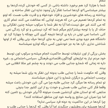
سلام
شما با هزارتا کرد هم برخورد داشته باشی ،از کسی که خودش کرده،کردها رو
بیشتر میشناسی؟تو کردها اساسا تفکر"پان"وجود نداره این تفکر ساخته و
پرداخته ی رسانه های خودشیرین و افراد خودخواه و و قدرت طلب هست که اونو
به تمام کردها تعمیم می دن که هرچند اونایی که مخالفت می کنند تمام کاری
که می کنند غیر حق نیست،اما آیا به نظر شما با سرکوب میشه چنین تفکراتی رو
حذف کر یا با توجه بیشتر؟بازم میگم شما که کرد نیستس و تو کرد زندگی نمی
کنی ،اساسا نمی تونی در باره ی کردها نتیجه گیری کنی چونکه با چهارتا کرد تو
دانشگاه هم دوره بودی شما نمی تونی به جای کردها حرف بزنی وقتی که از اونها
شناختی نداری ،کرد ها به جز خودشون کسی دیگه اونارو نمیشناسه
بخش بزرگی از اون تبلیغات توسط حاکمیت انجام میشه،و سرکوب اون توسط
خود مردم نیاز به ابزارهای گوناگون،اقتصادی،فرهنگی ،سیاسی،اجتماعی و...غیره
داره نه زمانی که شمارو جدایی طلب می دونند و به چشم غیر مثلا انقلابی می
بینند
وقتی که حکومت شما را جدایی طلب بدونه این تفکر به برای شما میشه یه
برچسب اجتماعی و دیگران شمارو با این عنوان میشناسند
تو تمام رسانه ها میگن کرد جدایی طلبه،چرا می گن ،این خودش باعث میشه
واقعا فکر کنی جدایی طلب هستی و خودت رو از این کشور جدا بدونی
منابعی که تو استان های کردنشین هست میتونه 10برابر خودش رو تامین کنه
اما چرا نمیان این منابع رو واسه خود اون مناطق استفاده کنند؟
چرا کردها در این حاکمیت یه دونه فرد سیاسی نداره؟
کردها همیشه برای وطنشون جنگیدند اما آیا وقتی که کردها را جدایی طلب و