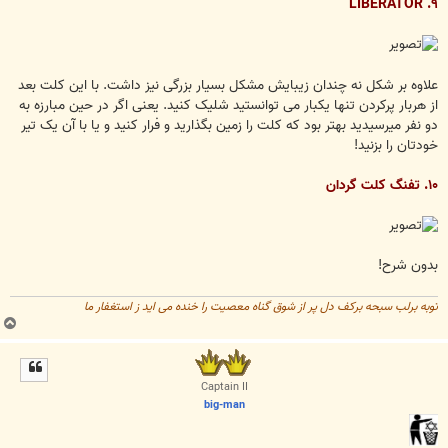
۹. LIBERATOR
علاوه بر شکل نه چندان زیبایش مشکل بسیار بزرگی نیز داشت. با این کلت بعد
از هربار پرکردن تنها یکبار می توانستید شلیک کنید. یعنی اگر در حین مبارزه به
دو نفر میرسیدید بهتر بود که کلت را زمین بگذارید و فرار کنید و یا با آن یک تیر
خودتان را بزنید!
۱۰. تفنگ کلت گردان
بدون شرح!
توبه برلب سبحه برکف دل پر از شوق گناه معصیت را خنده می اید ز استغفار ما
ب
ا
ل
ا
Captain II
big-man