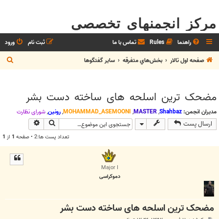
مرکز انجمنهای تخصصی
راهنما
Rules
تماس با ما
ثبت نام
ورود
ج
صفحه اول تالار
بخش‌‌هاي متفرقه
ساير گفتگوها
س
ت
مضحک ترین اسلحه های ساخته دست بشر
ج
و
مدیران انجمن:
Shahbaz
,
MASTER
,
MOHAMMAD_ASEMOONI
,
رونین
,
شوراي نظارت
جستجو
جستجوی پیش
ارسال پست
تعداد پست ها:2 • صفحه
1
از
1
Major I
دموکراسی
مضحک ترین اسلحه های ساخته دست بشر