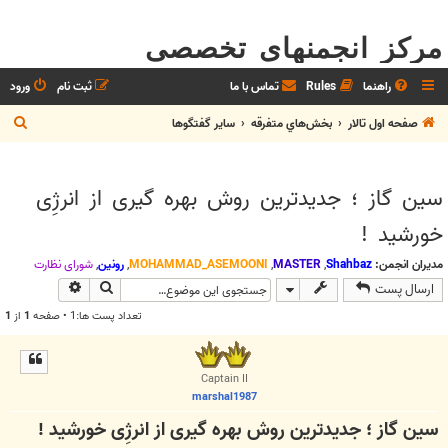
مرکز انجمنهای تخصصی
راهنما
Rules
تماس با ما
ثبت نام
ورود
ج
صفحه اول تالار
بخش‌‌هاي متفرقه
ساير گفتگوها
س
ت
سین گاز ؛ جدیدترین روش بهره گیری از انرژِی
ج
خورشید !
و
مدیران انجمن:
Shahbaz
,
MASTER
,
MOHAMMAD_ASEMOONI
,
رونین
,
شوراي نظارت
جستجو
جستجوی پیش
ارسال پست
تعداد پست ها:1 • صفحه
1
از
1
Captain II
marshal1987
سین گاز ؛ جدیدترین روش بهره گیری از انرژِی خورشید !