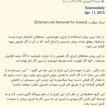
پ
شنبه ۲۴ فروردین ۱۳۹۲, ۱۰:۳۹ ب.ظ
س
ت
Sciencedaily
Apr. 11, 2013
لینک مطلب:
[External Link Removed for Guests]
در تازه ترین روش استفاده از انرژِی خورشیدی ، محققان لابراتوار نورث وست
پاسفیک موفق شدند روش جدیدی را ابداع کنند که در آن از گاز طبیعی بهره
گرفته می شود .
در این روش محققان انرژی گاز طبیعی را با حرارت خورشید تا 20 درصد افزایش
میدهند . آنها گاز تقویت شده توسط خورشید را سین گاز نام نهاده اند.
باب وگن ، یکی از مهندسان این طرح در این باره می گوید : " این سیستم ما را
قادر می سازد تا با گاز گمتر به همان میزان انرژِی برای تولید برق دست یابیم که
با مقدار گاز فعلی دست پیدا میکنیم به این ترتیب این سیستم در کاهش
گازهای گلخانه ای از طریق کم کردن سوخت فسیلی نقش خواهد داشت"
این گروه تحقیقاتی در نظر دارد این طرح را در جلو نیروگاه گازی نصب کند و به
وسیله گرم کردن گاز ورودی و تبدیل ان به سین گاز به انرژی بیشتر با سوخت
کمتر دست یابد.