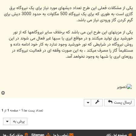
یکی از مشکلات فعلی این طرح تعداد دیشهای مورد نیاز برای یک نیروگاه برق
گازی است به طوری که برای یک نیروگاه 500 مگاوات به حدود 3000 دیش برای
گرم کردن گاز ورودی نیاز می باشد.
یکی از مزیتهای این طرح این می باشد که برخلاف سایر نیروگاهها که از نور
خورشید برق تولید میکنند و در مواقع ابری یا سبها غیر فعال می شوند در این
روش نیروگاه در شرایطی که نور خورشید وجود ندارد به کار خود ادامه داده و
مستقیماً گاز را مصرف میکند ، به این صورت وقفه ای در فعالیت نیروگاه در
روزهای ابری یا شبها به وجود نخواهد آمد.
ب
ا
ارسال پست
ل
ا
تعداد پست ها:1 • صفحه
1
از
1
پرش به
صفحه اول تالار
تماس با ما
Sitemap
حذف کوکی ها