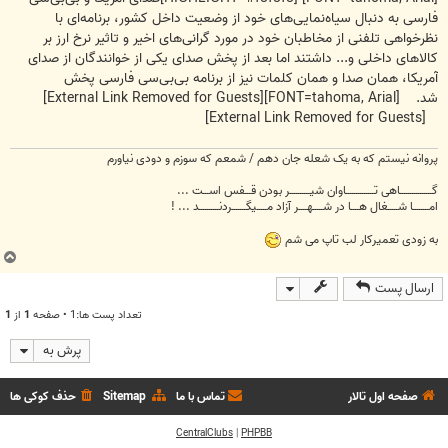
فارسی به دنبال سیاه‌نمایی‌های خود از وضعیت داخل کشور، برنامه‌ای با
نظرخواهی تلفنی از مخاطبان خود در مورد گرانی‌های اخیر و تاثیر نرخ ارز بر
کالاهای داخلی و... داشتند اما بعد از پخش صدای یکی از خوانندگان از صدای
آمریکا، همان صدا و همان کلمات نیز از برنامه بی‌بی‌سی فارسی پخش
شد. [FONT=tahoma, Arial]
[External Link Removed for Guests]
[External Link Removed for Guests]
پروانه نیستم که به یک شعله جان دهم / شمعم که سوزم و دودی نیاورم
گــــــــــــــــاهی تــــــــــــــاوان شیــــــــــر بودن قـــفس اســـت ...
امــــــــا شـــــغال هــــا در شـــــهــــر آزاد مـــــیگـــــــردنــــــــــد ... !
به زودی تعمیرکار لب تاپ می شم
ب
ا
ارسال پست
ل
ا
تعداد پست ها:1 • صفحه
1
از
1
پرش به
صفحه اول تالار
تماس با ما
Sitemap
حذف کوکی ها
CentralClubs
|
PHPBB