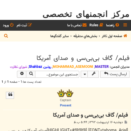
مرکز انجمنهای تخصصی
راهنما
Rules
تماس با ما
ثبت نام
ورود
ج
صفحه اول تالار
بخش‌‌هاي متفرقه
ساير گفتگوها
س
ت
فیلم/ گاف بی‌بی‌سی و صدای آمریکا
ج
و
مدیران انجمن:
MASTER
,
MOHAMMAD_ASEMOONI
,
رونین
,
Shahbaz
,
شوراي نظارت
جستجو
جستجوی پیش
ارسال پست
تعداد پست ها:1 • صفحه
1
از
1
Captain
Present
فیلم/ گاف بی‌بی‌سی و صدای آمریکا
پ
دوشنبه ۱۶ اردیبهشت ۱۳۹۲, ۵:۴۴ ب.ظ
س
ت
[FONT=tahoma, Arial] [HIGHLIGHT=#f8f8f8]صدای آمریکا و بی‌بی‌سی