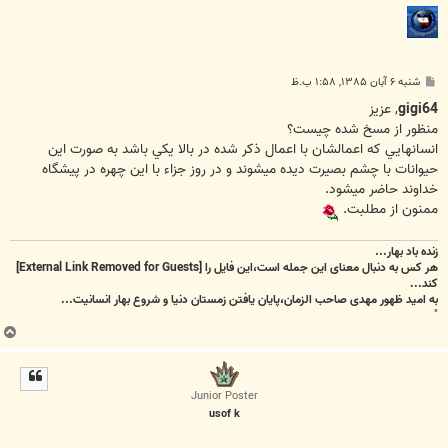
پ
شنبه ۶ آبان ۱۳۸۵, ۱:۵۸ ب.ظ
س
ت
gigi64
, عزيز
منظور از مسخ شده چيست؟
انسانهايي كه اعمالشان با اعمال ذكر شده در بالا يكي باشد به صورت اين
حيوانات با چشم بصيرت ديده ميشوند و در روز جزاء با اين چهره در پيشگاه
خداوند حاضر ميشود.
ممنون از مطلبت.
زنده باد بهار...
هر کس به دنبال معنای این جمله است،این فایل را
[External Link Removed for Guests]
کند...
به امید ظهور مهدی صاحب الزمان،پایان یافتن زمستان دنیا و شروع بهار انسانیت...
"
ب
ا
ل
ا
Junior Poster
usof k