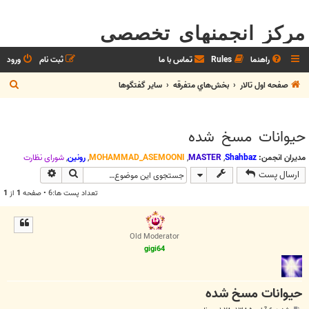
مرکز انجمنهای تخصصی
راهنما
Rules
تماس با ما
ثبت نام
ورود
ج
صفحه اول تالار
بخش‌‌هاي متفرقه
ساير گفتگوها
س
ت
حيوانات مسخ شده
ج
و
مدیران انجمن:
Shahbaz
,
MASTER
,
MOHAMMAD_ASEMOONI
,
رونین
,
شوراي نظارت
جستجو
جستجوی پیش
ارسال پست
تعداد پست ها:6 • صفحه
1
از
1
Old Moderator
gigi64
حيوانات مسخ شده