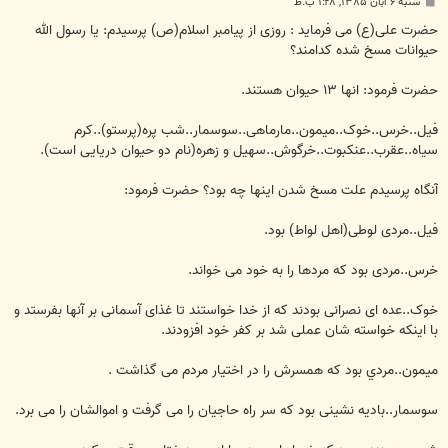
پ
شنبه ۶ آبان ۱۳۸۵, ۱:۲۸ ب.ظ
س
ت
حضرت علی(ع) می فرماید : روزی از پیامبر اسلام(ص) پرسیدم: یا رسول الله
حیوانات مسخ شده کدامند؟
حضرت فرمود: انها ۱۳ حیوان هستند.
فیل..خرس..خوک..میمون..مارماهی..سوسمار..شب پره(پرستو)..کرم
سیاه..عقرب..عنکبوت..خرگوش..سهیل و زهره(نام دو حیوان دریایی است).
آنگاه پرسیدم علت مسخ شدن اینها چه بود؟ حضرت فرمود:
فیل..مردی لوطی(اهل لواط) بود.
خرس..مردی بود که مردها را به خود می خواند.
خوک..عده ای نصرانی بودند که از خدا خواستند تا غذای آسمانی بر آنها بفرستد و
با اینکه خواسته شان عملی شد بر کفر خود افزودند.
میمون..مردي بود که همسرش را در اختیار مردم می گذاشت .
سوسمار..بادیه نشینی بود که سر راه حاجیان را می گرفت و اموالشان را می برد.