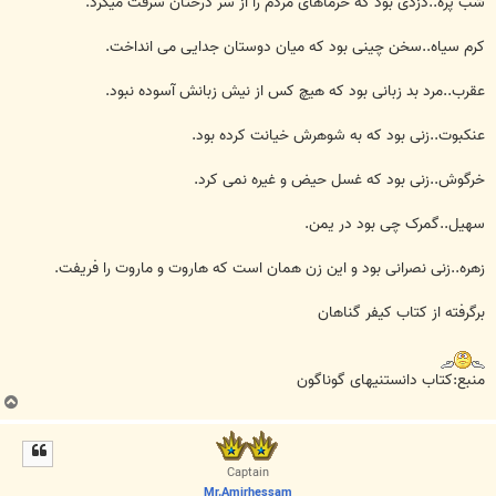
شب پره..دزدی بود که خرماهای مردم را از سر درختان سرقت میکرد.
کرم سیاه..سخن چینی بود که میان دوستان جدایی می انداخت.
عقرب..مرد بد زبانی بود که هیچ کس از نیش زبانش آسوده نبود.
عنکبوت..زنی بود که به شوهرش خیانت کرده بود.
خرگوش..زنی بود که غسل حیض و غیره نمی کرد.
سهیل..گمرک چی بود در یمن.
زهره..زنی نصرانی بود و این زن همان است که هاروت و ماروت را فریفت.
برگرفته از کتاب کیفر گناهان
منبع:کتاب دانستنیهای گوناگون
ب
ا
ل
ا
Captain
Mr.Amirhessam