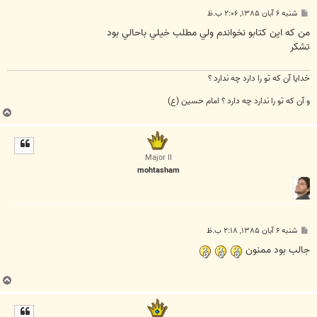
پ
شنبه ۶ آبان ۱۳۸۵, ۲:۰۶ ب.ظ
س
ت
من که اين کتابو نخواندم ولي مطلب خيلي باحالي بود
تشکر
خدايا آن که تو را دارد چه ندارد ؟
و آن که تو را ندارد چه دارد ؟ امام حسين (ع)
ب
ا
ل
ا
Major II
mohtasham
پ
شنبه ۶ آبان ۱۳۸۵, ۲:۱۸ ب.ظ
س
ت
جالب بود ممنون
ب
ا
ل