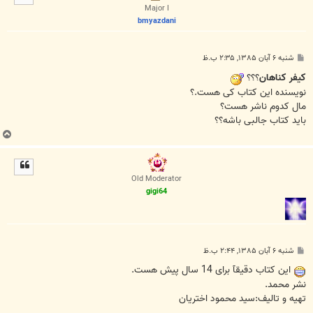
ا
Major I
bmyazdani
پ
شنبه ۶ آبان ۱۳۸۵, ۲:۳۵ ب.ظ
س
ت
کیفر کناهان
؟؟؟
نویسنده این کتاب کی هست.؟
مال کدوم ناشر هست؟
باید کتاب جالبی باشه؟؟
ب
ا
ل
ا
Old Moderator
gigi64
پ
شنبه ۶ آبان ۱۳۸۵, ۲:۴۴ ب.ظ
س
ت
این کتاب دقیقآ برای 14 سال پیش هست.
نشر محمد.
تهیه و تالیف:سید محمود اختریان