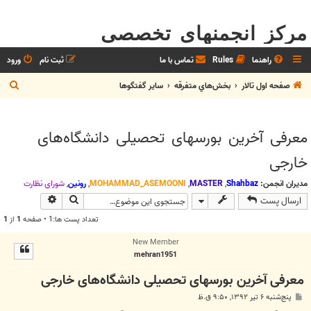
مرکز انجمنهای تخصصی
راهنما
Rules
تماس با ما
ثبت نام
ورود
ج
صفحه اول تالار
بخش‌‌هاي متفرقه
ساير گفتگوها
س
ت
معرفی آخرین بورسهای تحصیلی دانشگاه‌های
ج
خارجی
و
مدیران انجمن:
Shahbaz
,
MASTER
,
MOHAMMAD_ASEMOONI
,
رونین
,
شوراي نظارت
جستجو
جستجوی پیش
ارسال پست
تعداد پست ها:1 • صفحه
1
از
1
New Member
mehran1951
معرفی آخرین بورسهای تحصیلی دانشگاه‌های خارجی
پ
پنج‌شنبه ۶ تیر ۱۳۹۲, ۹:۵۰ ق.ظ
س