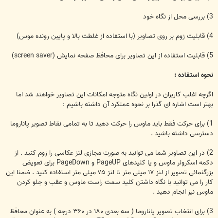
3) بررسی محل از نگاه خود
4) قابلیت زوم بر روی تصاویر (با استفاده از غلطت بالا و پایین رونده موس)
5) قابلیت استفاده از این تصاویر برای محافظ صفحه نمایش (screen saver)
نحوه استفاده :
اگرچه اغلب كاربران در اولین نگاه متوجه امكانات این تصاویر خواهند شد اما
بهتر است اشاره ای گذرا بر نحوه عملكرد آن داشته باشیم :
1) برای حركت فقط باید ماوس را حركت دهید تا به تمامی نقاط تصویر پاناروما
دسترسی داشته باشید .
2) در این تصاویر شما می توانید به صورت مجازی لنز عكاسی را زوم كنید . از
دكمه اسكرولر ماوس و یا كلیدهای PageUP و PageDown برای تعویض
بزرگنمائی تصویر از لنز ۱۷ میلی متر تا لنز ۷۵ میلی متر استفاده كنید . ضمنا این
كار را می توانید با نگاه داشتن كلید سمت راست ماوس و عقب و جلو كردن
ماوس نیز انجام دهید .
3) برای انتخاب تصویر پاناروما ( سه بعدی ۱۸۰ در ۳۶۰ درجه ) به عنوان محافظ