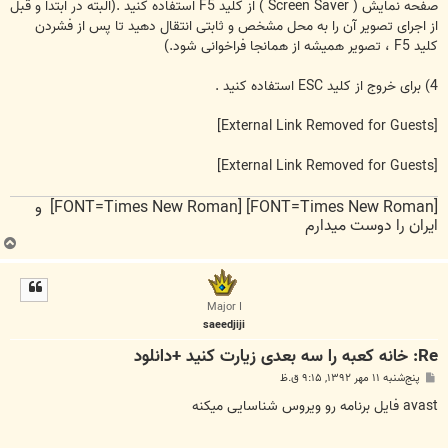
صفحه نمایش ( Screen Saver ) از كلید F5 استفاده كنید .(البته در ابتدا و قبل
از اجرای تصویر آن را به محل مشخص و ثابتی انتقال دهید تا پس از فشردن
كلید F5 ، تصویر همیشه از همانجا فراخوانی شود.)
4) برای خروج از كلید ESC استفاده كنید .
[External Link Removed for Guests]
[External Link Removed for Guests]
[FONT=Times New Roman] [FONT=Times New Roman] و
ایران را دوست میدارم
ب
ا
ل
ا
Major I
saeedjiji
Re: خانه کعبه را سه بعدی زیارت کنید +دانلود
پ
پنج‌شنبه ۱۱ مهر ۱۳۹۲, ۹:۱۵ ق.ظ
س
ت
avast فایل برنامه رو ویروس شناسایی میکنه