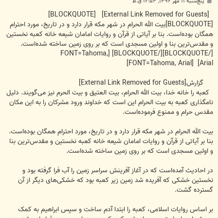
پ
پنج‌شنبه ۱۱ مهر ۱۳۹۲, ۱۲:۵۳ ق.ظ
س
ت
[BLOCKQUOTE]
[External Link Removed for Guests]
[BLOCKQUOTE]بیت الله الحرام در شهر مکه قرار دارد و در تاریخ، مورد احترام
همگان بوده‌است. بنا بر آیاتی از قرآن و روایات امامان شیعه خانه کعبه نخستین
و مقدس‌ترین بنا و اولین مسجدی است که بر روی زمین ساخته شده‌است.
[/BLOCKQUOTE][/BLOCKQUOTE] [FONT=Tahoma,
Arial] [FONT=Tahoma, Arial]
گزارش
[External Link Removed for Guests]
کعبه را خانه خدا، بیت الله الحرام، بیت العتیق و بیت الحرم نیز می‌گویند. دلیل
نامگذاری کعبه به بیت الحرام این است که خداوند ورود مشرکان را به این مکان
مقدس حرام و ممنوع فرموده‌است.
بیت الله الحرام در شهر مکه قرار دارد و در تاریخ، مورد احترام همگان بوده‌است.
بنا بر آیاتی از قرآن و روایات امامان شیعه خانه کعبه نخستین و مقدس‌ترین بنا
و اولین مسجدی است که بر روی زمین ساخته شده‌است.
در احادیث آمده‌است که در آغاز آفرینش سراسر زمین را آب فرا گرفته بود و
نخستین خشکی که آفریده شد زمین زیر کعبه بود که خشکی‌های دیگر از آن
گسترده گشت.
بر اساس روایات اسلامی، کعبه را ابتدا آدم ساخت و سپس ابراهیم به کمک