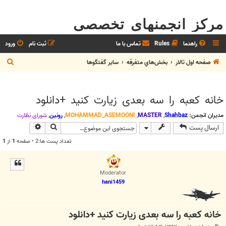
مرکز انجمنهای تخصصی
راهنما
Rules
تماس با ما
ثبت نام
ورود
ج
صفحه اول تالار
بخش‌‌هاي متفرقه
ساير گفتگوها
س
ت
خانه کعبه را سه بعدی زیارت کنید +دانلود
ج
و
مدیران انجمن:
Shahbaz
,
MASTER
,
MOHAMMAD_ASEMOONI
,
رونین
,
شوراي نظارت
جستجو
جستجوی پیش
ارسال پست
تعداد پست ها:2 • صفحه
1
از
1
Moderator
hani1459
خانه کعبه را سه بعدی زیارت کنید +دانلود