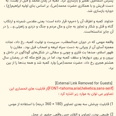
پسرش اسماعیل تعمیر و بازسازی کرد. کعبه در زمان محمد و قبل از بعثت، به
دست قریش و با همکاری حضرت محمد(ص)، بر اساس بنای اولیه ابراهیم(ع) ،
دوباره بازسازی شد.
خداوند کعبه و اطراف آن را «حرم» قرار داده است؛ یعنی مقدس شمرده و ارتکاب
گناه و قتل و شکار و تجاوز به جان و مال مردم و جنگ و دزدی و راهزنی و... را در
آن جایز ندانسته‌است.
واقعه مهمی که در دوران عبدالمطلب، سرپرست و تولیت کعبه، رخ داد، نجات
معجزه آسای آن از ویرانی به دست سپاه ابرهه و اصحاب فیل بود.. مقارن با
ظهور اسلام، صدها بت فلزی و چوبی و سفالی در شکل‌های گوناگون در داخل و
بیرون و بر روی دیوارها و سقف کعبه بود، اما در روز فتح مکه که در رمضان سال
هشتم هجری رخ داد، حضرت محمد(ص) وارد کعبه شد و همه بت‌ها را از بین
برد.
[External Link Removed for Guests]
[FONT=tahoma,arial,helvetica,sans-serif]از قابلیت های انحصاری این
تصاویر می توان به موارد زیر اشاره كرد :
1) قابلیت چرخش سه بعدی تصاویر (180 × 360 درجه) با استفاده از موس
2) طبیعی بودن تصاویر و القای حس واقعی حضور در محل