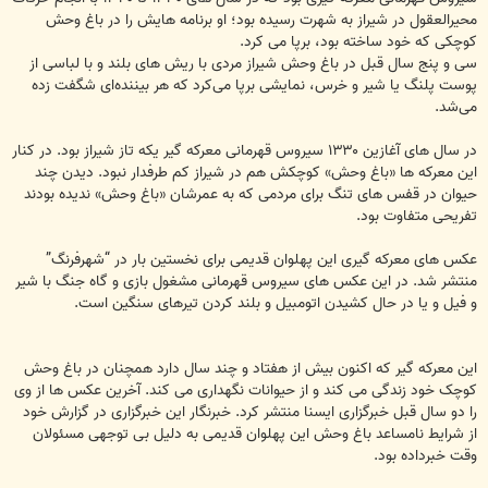
محیرالعقول در شیراز به شهرت رسیده بود؛ او برنامه هایش را در باغ وحش
کوچکی که خود ساخته بود، برپا می کرد.
سی و پنج سال قبل در باغ وحش شیراز مردی با ریش های بلند و با لباسی از
پوست پلنگ یا شیر و خرس، نمایشی برپا می‌کرد که هر بیننده‌ای شگفت زده
می‌شد.
در سال های آغازین ۱۳۳۰ سیروس قهرمانی معرکه گیر یکه تاز شیراز بود. در کنار
این معرکه ها «باغ وحش» کوچکش هم در شیراز کم طرفدار نبود. دیدن چند
حیوان در قفس های تنگ برای مردمی که به عمرشان «باغ وحش» ندیده بودند
تفریحی متفاوت بود.
عکس های معرکه گیری این پهلوان قدیمی برای نخستین بار در “شهرفرنگ”
منتشر شد. در این عکس های سیروس قهرمانی مشغول بازی و گاه جنگ با شیر
و فیل و یا در حال کشیدن اتومبیل و بلند کردن تیرهای سنگین است.
این معرکه گیر که اکنون بیش از هفتاد و چند سال دارد همچنان در باغ وحش
کوچک خود زندگی می کند و از حیوانات نگهداری می کند. آخرین عکس ها از وی
را دو سال قبل خبرگزاری ایسنا منتشر کرد. خبرنگار این خبرگزاری در گزارش خود
از شرایط نامساعد باغ وحش این پهلوان قدیمی به دلیل بی توجهی مسئولان
وقت خبرداده بود.