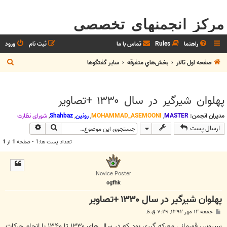
مرکز انجمنهای تخصصی
راهنما
Rules
تماس با ما
ثبت نام
ورود
ج
صفحه اول تالار
بخش‌‌هاي متفرقه
ساير گفتگوها
س
ت
پهلوان شیرگیر در سال ۱۳۳۰ +تصاویر
ج
و
مدیران انجمن:
MASTER
,
MOHAMMAD_ASEMOONI
,
رونین
,
Shahbaz
,
شوراي نظارت
جستجو
جستجوی پیش
ارسال پست
تعداد پست ها:1 • صفحه
1
از
1
Novice Poster
ogfhk
پهلوان شیرگیر در سال ۱۳۳۰ +تصاویر
پ
جمعه ۱۲ مهر ۱۳۹۲, ۷:۲۹ ق.ظ
س
ت
سیروس قهرمانی معرکه گیری بود که در سال های ۱۳۳۰ تا ۱۳۴۰ با انجام حرکات