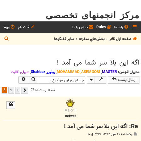
مرکز انجمنهای تخصصی
راهنما
Rules
تماس با ما
ثبت نام
ورود
ج
صفحه اول تالار
بخش‌‌هاي متفرقه
ساير گفتگوها
س
ت
اگه این بلا سر شما می آمد !
ج
و
مدیران انجمن:
MASTER
,
MOHAMMAD_ASEMOONI
,
رونین
,
Shahbaz
,
شوراي نظارت
جستجو
جستجوی پیش
ارسال پست
3
تعداد پست ها:27
2
1
قبلی
Major II
netwet
Re: اگه این بلا سر شما می آمد !
پ
یک‌شنبه ۲۱ مهر ۱۳۹۲, ۳:۱۹ ق.ظ
س