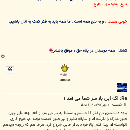
طرح مغازه مهر ، طرح
خوبی هست ،
و به نفع همه است . ما همه باید به فکر کمک به آنان باشیم.
انشاا... همه دوستان در پناه حق ، موفق باشند
ب
ا
ل
ا
Major II
aliblue
Re: اگه این بلا سر شما می آمد !
پ
یک‌شنبه ۲۱ مهر ۱۳۹۲, ۲:۱۶ ب.ظ
س
ت
بنده دانشجوی ترم آخر IT هستم و مسلط به طراحی وب و asp.net ولی چون
هنوز مدرک را نگرفته ام و سابقه ندارم و نیز هنوز خدمت نرفته ام، هیچ کاری
نتوانسته ام پیدا کنم. بالاخره باید از جایی شروع کرد. هرجا هم که رزومه میدهم