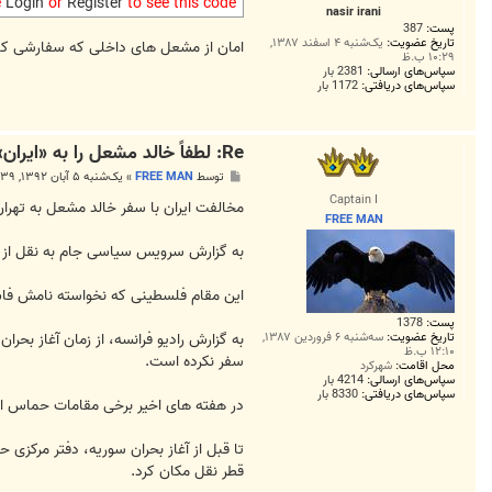
ت
e
Login
or
Register
to see this code
nasir irani
پست:
387
تاریخ عضویت:
یک‌شنبه ۴ اسفند ۱۳۸۷,
امان از مشعل های داخلی که سفارشی ک
۱۰:۲۹ ب.ظ
سپاس‌های ارسالی:
2381 بار
سپاس‌های دریافتی:
1172 بار
Re: لطفاً خالد مشعل را به «ایران» راه ندهید
پ
توسط
FREE MAN
»
یک‌شنبه ۵ آبان ۱۳۹۲, ۸:۳۹ ب.ظ
س
Captain I
ت
مخالفت ایران با سفر خالد مشعل به تهرا
FREE MAN
به گزارش سرویس سیاسی جام به نقل از ا
این مقام فلسطینی که نخواسته نامش فاش
پست:
1378
به گزارش رادیو فرانسه، از زمان آغاز بح
تاریخ عضویت:
سه‌شنبه ۶ فروردین ۱۳۸۷,
۱۲:۱۰ ب.ظ
سفر نکرده است.
محل اقامت:
شهرکرد
سپاس‌های ارسالی:
4214 بار
سپاس‌های دریافتی:
8330 بار
در هفته های اخیر برخی مقامات حماس از
تا قبل از آغاز بحران سوریه، دفتر مرکز
قطر نقل مکان کرد.