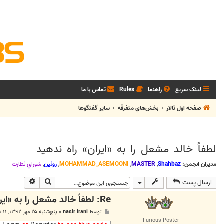
لینک سریع
راهنما
Rules
تماس با ما
صفحه اول تالار
بخش‌‌هاي متفرقه
ساير گفتگوها
لطفاً خالد مشعل را به «ایران» راه ندهید
مدیران انجمن:
Shahbaz
,
MASTER
,
MOHAMMAD_ASEMOONI
,
رونین
,
شوراي نظارت
جستجو
جستجوی پی
ارسال پست
Re: لطفاً خالد مشعل را به «ایران» راه ندهید
پ
توسط
nasir irani
»
پنج‌شنبه ۲۵ مهر ۱۳۹۲, ۱۱:۱۱ ق.ظ
س
Furious Poster