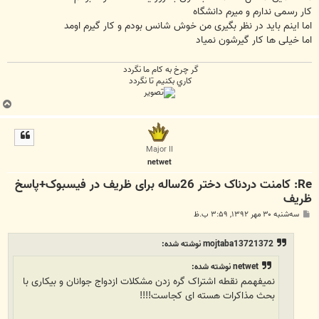
کار رسمی ندارم و میرم دانشگاه
اما اینم باید در نظر بگیری من خوش شانس بودم و کار گیرم اومد
اما خیلی ها کار گیرشون نمیاد
گر چرخ به كام ما نگردد
كاري بكنيم تا نگردد
ب
ا
ل
ا
Major II
netwet
Re: کامنت دردناک دختر 26ساله برای ظریف در فیسبوک+پاسخ
ظریف
پ
سه‌شنبه ۳۰ مهر ۱۳۹۲, ۳:۵۹ ب.ظ
س
ت
mojtaba13721372 نوشته شده:
netwet نوشته شده:
نمیفهمم نقطه اشتراک گره زدن مشکلات ازدواج جوانان و بیکاری با
بحث مذاکرات هسته ای کجاست!!!!