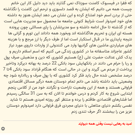
که فقرا در فیسبوک کامنت سوزناک نمی گذارند باید دید دلیل کار این خانم
چیست همه می دانیم که ایشان به قصد دلسوزی و ترحم این کامنت را نگذاشته
حتی از بردن اسم خود امتناع کرده و این نشان می دهد ایشان هنوز به داشته
های خود امیدوار است شزایط کنونی جامعه ما محصول سو مدیریت هایی است
که از گذشته تا حال ادامه داشته و سو مدیرتشان را پای مسائلی چون پرونده
هسته ای ایران و تحریم هاگذاشته اند وبخورد همه داداند این تورم و گرانی ها
نتیجه پایداری ما در قبال استکبار است اما از طرف دیگر با ارز مرجع و با هزینه
های میلیاردی ماشین های گرانبها وارد می کنندولی از واردات داروی مورد نیاز
کشور عاجزاند متاسفانه ما در کشوری زندگی می کنیم که اسم اسلام داریم و
یدک کش عدالت حضرت علی (ع) هستیم کشوری که دین و مذهبش صرف پول
و ربا را حرام می دانند در بانکهایش سود بانکی 22 درصد به بهانه دیرکرد وتاخیر
پرداخت از مردم می گیرند و این در حالی است که هنگام قراداد سود بانکی 4تا 7
درصد مشخص شده حال باید فکر کرد کشوری که با پول صرف و ربااداره شود چه
وضعیتی باید داشته باشد می دانم تمام دوستان همه درگیر مسائل اقتصادی
فراوانی هستند و همه از این وضعیت ناراحت و نگرانند خود من از کلاس پنجم
ابتدایی شروع به کار کردم و درس خواندم تا الان که به سن 31 سالگی رسیدم
اما فشارهای اقتصادی طاقتم را برده و منتظر کور روزنه امیدی هستم تا شاید
نفسی بکشم دنیای متاهلی با دنیای مجردی فرق فراوانی دارد امیدوارم دوستان
عزیز من را ببخشند اگر حرف تندی زدم
ا
مید به رهایی نیست وقتی همه دیوارند
ب
ا