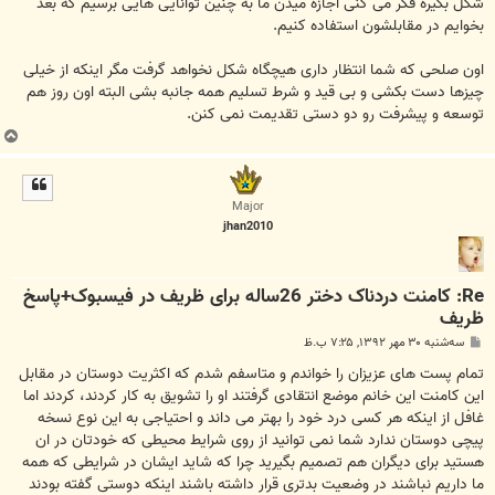
شکل بگیره فکر می کنی اجازه میدن ما به چنین توانایی هایی برسیم که بعد
بخوایم در مقابلشون استفاده کنیم.
اون صلحی که شما انتظار داری هیچگاه شکل نخواهد گرفت مگر اینکه از خیلی
چیزها دست بکشی و بی قید و شرط تسلیم همه جانبه بشی البته اون روز هم
توسعه و پیشرفت رو دو دستی تقدیمت نمی کنن.
ب
ا
ل
ا
Major
jhan2010
Re: کامنت دردناک دختر 26ساله برای ظریف در فیسبوک+پاسخ
ظریف
پ
سه‌شنبه ۳۰ مهر ۱۳۹۲, ۷:۲۵ ب.ظ
س
ت
تمام پست های عزیزان را خواندم و متاسفم شدم که اکثریت دوستان در مقابل
این کامنت این خانم موضع انتقادی گرفتند او را تشویق به کار کردند، کردند اما
غافل از اینکه هر کسی درد خود را بهتر می داند و احتیاجی به این نوع نسخه
پیچی دوستان ندارد شما نمی توانید از روی شرایط محیطی که خودتان در ان
هستید برای دیگران هم تصمیم بگیرید چرا که شاید ایشان در شرایطی که همه
ما داریم نباشند در وضعیت بدتری قرار داشته باشند اینکه دوستی گفته بودند