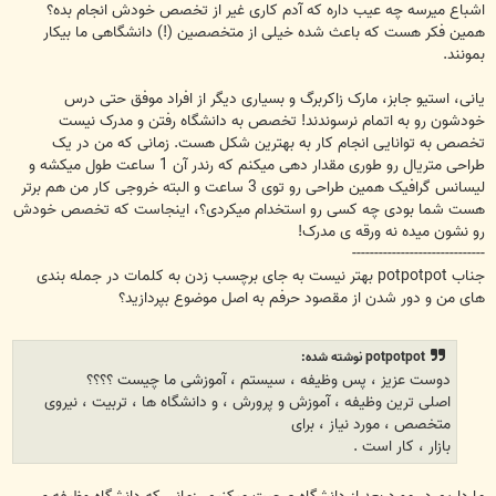
اشباع میرسه چه عیب داره که آدم کاری غیر از تخصص خودش انجام بده؟
همین فکر هست که باعث شده خیلی از متخصصین (!) دانشگاهی ما بیکار
بمونند.
یانی، استیو جابز، مارک زاکربرگ و بسیاری دیگر از افراد موفق حتی درس
خودشون رو به اتمام نرسوندند! تخصص به دانشگاه رفتن و مدرک نیست
تخصص به توانایی انجام کار به بهترین شکل هست. زمانی که من در یک
طراحی متریال رو طوری مقدار دهی میکنم که رندر آن 1 ساعت طول میکشه و
لیسانس گرافیک همین طراحی رو توی 3 ساعت و البته خروجی کار من هم برتر
هست شما بودی چه کسی رو استخدام میکردی؟، اینجاست که تخصص خودش
رو نشون میده نه ورقه ی مدرک!
------------------------------
جناب potpotpot بهتر نیست به جای برچسب زدن به کلمات در جمله بندی
های من و دور شدن از مقصود حرفم به اصل موضوع بپردازید؟
potpotpot نوشته شده:
دوست عزیز ، پس وظیفه ، سیستم ، آموزشی ما چیست ؟؟؟؟
اصلی ترین وظیفه ، آموزش و پرورش ، و دانشگاه ها ، تربیت ، نیروی
متخصص ، مورد نیاز ، برای
بازار ، کار است .