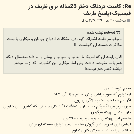
Re: کامنت دردناک دختر 26ساله برای ظریف در
فیسبوک+پاسخ ظریف
پ
سه‌شنبه ۳۰ مهر ۱۳۹۲, ۲:۳۸ ب.ظ
س
ت
netwet نوشته شده:
نمیفهمم نقطه اشتراک گره زدن مشکلات ازدواج جوانان و بیکاری با بحث
مذاکرات هسته ای کجاست!!!!
الان رابطه ای که امریکا با ایتالیا و اسپانیا و یونان و ... داره صدسال دیگه
هم با ما نخواهد داشت ولی امار بیکاری این کشورها اگه از ما بیشتر
نباشه کمتر هم نیست!
سلام دوست من
امیدوارم که خوب باشی و تن سالم و زندگی شاد
اگر هم خدا خواست یه زنگی پر پول
ببین عزیز من اگه یکم به اخبار و اتفاقات نگاه کنی میبینی که کشور های خارجی
دارن دنبال بهونه میگردن
ما هم این بهونه رو داریم میدیم دستشون
تمامی این تحریمات و گرونی ها به همین دیلیل هسته ای بودن
حالا من با بحث ساسیش کاری ندارم