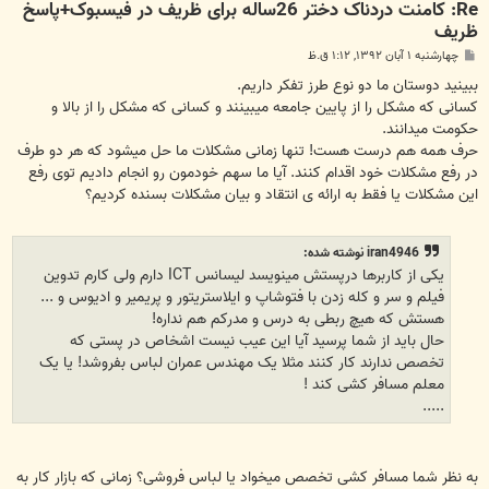
Re: کامنت دردناک دختر 26ساله برای ظریف در فیسبوک+پاسخ
ظریف
پ
چهارشنبه ۱ آبان ۱۳۹۲, ۱:۱۲ ق.ظ
س
ت
ببینید دوستان ما دو نوع طرز تفکر داریم.
کسانی که مشکل را از پایین جامعه میبینند و کسانی که مشکل را از بالا و
حکومت میدانند.
حرف همه هم درست هست! تنها زمانی مشکلات ما حل میشود که هر دو طرف
در رفع مشکلات خود اقدام کنند. آیا ما سهم خودمون رو انجام دادیم توی رفع
این مشکلات یا فقط به ارائه ی انتقاد و بیان مشکلات بسنده کردیم؟
iran4946 نوشته شده:
یکی از کاربرها درپستش مینویسد لیسانس ICT دارم ولی کارم تدوین
فیلم و سر و کله زدن با فتوشاپ و ایلاستریتور و پریمیر و ادیوس و ...
هستش که هیچ ربطی به درس و مدرکم هم نداره!
حال باید از شما پرسید آیا این عیب نیست اشخاص در پستی که
تخصص ندارند کار کنند مثلا یک مهندس عمران لباس بفروشد! یا یک
معلم مسافر کشی کند !
.....
به نظر شما مسافر کشی تخصص میخواد یا لباس فروشی؟ زمانی که بازار کار به