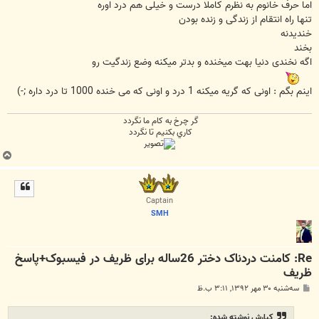
اما حرف خانوم به نظرم کاملا درست و خیلی هم درد اوره
تنها راه انتقام از زندگی و زنده بودن
خندیدنه
بخند
اگه نخندی دنیا بهت میخنده و بدتر میکنه وضع زندگیت رو
اینم بگم : اونی که گریه میکنه 1 درد و اونی که می خنده 1000 تا درد داره ;-)
گر چرخ به كام ما نگردد
كاري بكنيم تا نگردد
ب
ا
ل
ا
Captain
SMH
Re: کامنت دردناک دختر 26ساله برای ظریف در فیسبوک+پاسخ
ظریف
پ
سه‌شنبه ۳۰ مهر ۱۳۹۲, ۳:۱۱ ب.ظ
س
ت
كيارش نوشته شده: