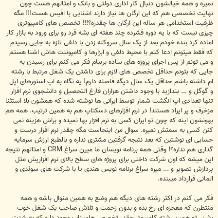
نمیره و همه خیالشون دنبال کار اداری دولتی و بانک و امثالهم هست چون
نهایت تخصصی هم که این ارگان ها نیاز دارند اشنایی با افیس هست!!! مگه
ظرفیت استخدامی هر ساله این ارگان ها چقدره؟!!! تخصص های کامپیوتری
چیزی نیست که با یه دوره فشرده چند هفته ای بشه فرد رو برای ورود به بازار کار
اماده کرد بنده خودم بعد از یک سال سروکله زدن با دلفی تازه به جایی رسیدم
که فقط میتونم ادعا کنم با محیط دلفی و ابزارها و کامپوننت هاش اشنا هستم
و می تونم از پس اجرای پروژه های ساده بربیام فکر می کنم برای رسیدن به
جایی که بتونم حداقل تخصص های لازم برای داشتن یک شغل مرتبط با رشته
ام داشته باشم حداقل یک سال دیگه فاصله دارم! یه نگاه به اپ استورهای اپل
و گوگل و ... بندازید با وجود داشتن هزاران فارغ التحصیل و دانشجوی نرم افزار
تنها تعدادی اپ انگشت شمار توسط ایرانی ها نوشته شده که همشون بلا استثنا
مزخرف و پر ایراد هستند! در نرم افزارهای دسکتاپ هم به همین ترتیب. همه هم
بهونشون اینه که چون تو ایران کسی به نرم افزار بها نمیده و براش هزینه نمی
کنن کسی به سمتش نمیره. سوال من اینجاست مگه چقدر نرم افزار درست و
حسابی ای نوشتین که بعد نتیجه گرفتین مشتری نداره و بالطبع ارزش سرمایه
گذاری هم نداره؟! وقتی همه برنامه نویسان ما میرن سراغ CRM و امثالهم نتیجه
این میشه که اون شرکت داخلی برای پروژه های سطح بالای نرم افزاریش مثل
پردازش تصویر و ... میره سراغ برنامه نویس هندی یا با شرکت های سوئدی و
المانی قرارداد میبنده.
فکر می کنم در اکثر رشته های دیگه هم وضع به همین منوال باشه و همه
منتظرن که معجزه ای رخ بده و بدون زحمت و تلاش صاحب یک شغل خوب
بشن. تو همین رشته کامپیوتر چقدر تخصص های ناب وجود داره که به شدت