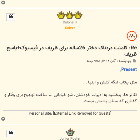
ب
ا
ل
ا
Colonel II
Solver
Re: کامنت دردناک دختر 26ساله برای ظریف در فیسبوک+پاسخ
ظریف
پ
چهارشنبه ۱ آبان ۱۳۹۲, ۹:۱۸ ب.ظ
س
ت
,
Present
مثل پرتاب لنگه کفش و اینها ...
تئاتر ها، ببخشید به ادبیات خودشان، شو خیابانی ... ساخت توجیح برای رفتار و
گفتاری که منطق پشتش نیست.
Personal Site:
[External Link Removed for Guests]
ب
ا
ل
ا
Junior Poster