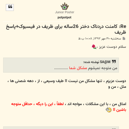
ل
ا
Junior Poster
potpotpot
Re: کامنت دردناک دختر 26ساله برای ظریف در فیسبوک+پاسخ
ظریف
پ
سه‌شنبه ۳۰ مهر ۱۳۹۲, ۱۰:۰۸ ب.ظ
س
ت
سلام دوست عزیز ،
SA@M نوشته شده:
من متوجه نمیشوم
مشکل شما
............
دوست عزیزم ، تنها مشکل من نیست !! طیف وسیعی ، از ، دهه شصتی ها ،
مثل ، من و
امثال من ، با این مشکلات ، مواجه اند ،
لطفاً ، این را دیگه ، حداقل متوجه
باشین !!