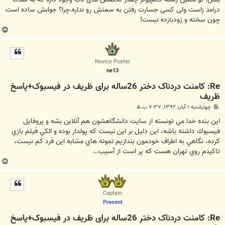
درامد زاست ولی کسی جسارت رفتن به سمتش رو نداره.چرا؟ جوابش ساده است
چون سخته و زودبازده نیست!
ب
ا
ل
ا
Novice Poster
ne13
Re: کامنت دردناک دختر 26ساله برای ظریف در فیسبوک+پاسخ
ظریف
پ
چهارشنبه ۱ آبان ۱۳۹۲, ۷:۳۷ ب.ظ
س
ت
اين بنده خدا مي تونسته از سايت دانشگاهشون هم آنلاين بشه و پروفايل
فيسبوك داشته باشه، اين دليل بر اين نيست كه پولدار بوده و الكي فيلم بازي
كرده، نگاهي به اطراف خودمون بندازيم نمونه هاي مشابه اين فرد كم نيست،
تاكيدم روي تهران هست كه پر است از آسيب...
ب
ا
ل
ا
Captain
Present
Re: کامنت دردناک دختر 26ساله برای ظریف در فیسبوک+پاسخ