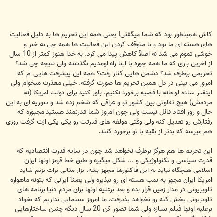
کاش همینطور بود که شما میگفتی! یعنی همه این تحریم ها به دلیل فعالیت
های هسته ای ما بود و با متوقف کردن این فعالیت ها همه چی به خیر و
خوشی تموم می شد نه اصلآ کاهش پیدا می کرد. به خدا هنوز کمتر از 10 سال
از اخرین باری که ما همه جوره با اینا راه اومدیم نگذشته ولی نتیجه چی شد؟
تحریمی برطرف شد؟ دشمن هایی کنار رفت؟ همه این پیشرفت هایی ام که
امروز می بینی در دل همین تحریم ها صورت گرفته. خیلی معذرت میخوام ولی
اینقدر ساده لوحانه با قضیه برخورد نکنیم. باور کنید برای دولت امریکا (نه
مردمش) هیچ تفاوتی بین کشور تو و عراقی که شخم زده شد و سوریه ای به این
حال و روز افتاد قائل نیست ولی چون امروز شما قدرتمند هستید مجبوره که
رفتارش رو تعدیل کنه ولی وقتی مولفه های قدرتت رو یکی یکی ازت گرفت روزی
هم میرسه که بدتر از بقیه با تو برخورد کنند.
این تحریم ها هم هرگز برطرف نخواهد شد چون در سایه قدرت اقتصادیه که
قدرت سیاسی و تکنولوژیکی و ... شکل میگیره و طبق خط قرمز اونها ایران
اسلامی هیچگاه نباید به این فاکتورها مجهز بشه. بزار مثالی برات بزنم شاید
امریکا ایران مجهز به بمب هسته ای رو بپذیره ولی یقینآ ایرانی که بتونه ماهواره
تلویزیونی در مدار زمین قرار بده و بعد برعلیه اونها برای مردم دنیا برنامه های
تلویزیونی پخش کنه رو نخواهد پذیرفت. ما امروز سینمایی نداریم که بخواد
برعلیه اونها فیلم بسازه ولی شما تصور کن 20 سال دیگه چنین ساختارهایی