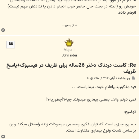
ما داریم در مورد بعد از دانشگاه صحبت میکنیم. زمانی که دانشگاه وظیفه ی
خودش رو (البته در بحث حال حاضر خوب انجام دادن یا ندادنش مهم نیست)
انجام داده.
اندکی صبر...
ب
ا
ل
ا
Major II
John rider
Re: کامنت دردناک دختر 26ساله برای ظریف در فیسبوک+پاسخ
ظریف
پ
چهارشنبه ۱ آبان ۱۳۹۲, ۱:۵۰ ق.ظ
س
ت
فرد مذکوربنابراعلام خود، بیماراست... .
نمی دونم والا.. بعضی بیماری میدونند چیه؟!چطوریه؟!
توضیح:
بیماری چیزی است که توان فکری وجسمی موجودات زنده رامختل میکند.واین
براساس شدت ونوع بیماری متفاوت است.
ب