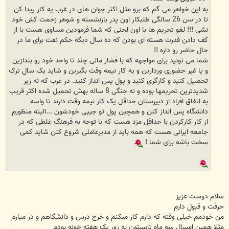
به این خواهر می گم که برو مثل اکثر جوان های در غرب یه کار پیدا کن
تا در سن 26 سالگی طلبکار اون پدر بازنشسته و شوهر زحمت کش خود
نشی !!! لغو تحریم ها با اون لحنی که شما فرمودین مساوی هست با از
کف دادن قدرت هسته ای بودن که ده سال دیگه حکم نفت برای ما در
حال حاضر رو داره !!
شما می تونید برای مواجهه که با فشار مالی چند تا واحد خود رو بندازین
و یا غیر حضوری وردارین و یه کار نیمه وقت بگیرین و شاید یک سال ترک
تحصیل کنید و کارگری کنید و پول پس انداز کنید. در غرب که نه زیر
شدیدترین تحریمها بوده و نه جنگی 8 ساله بهش تحمیل شده اکثر قریب
به اتفاق افراد از دبیرستان حداقل یک کار نیمه وقت دارند تا واسه
دانشگاه پس انداز کنن و همچین پول تو جیبی خودشون ...البته منظورم
از کار کارکردن با حداقل مزد هست که با توجه به فرهنگ غلطی که در
جامعه ایرانی هست که همه باید از مدیرعاملی شروع کنن شاید کمی
سخت باشه برای شما !
سلام دوست عزیز
حرفت و قبول دارم
من خودمم خیلی وقته که دارم کار میکنم و خرج درس و دانشگاهم و در میارم
مثلا همین امسال سه ماه تابستون به زور یک هفته خونه بودم