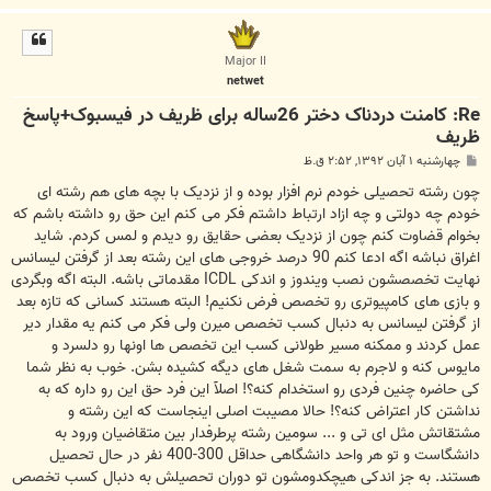
ا
ل
ا
Major II
netwet
Re: کامنت دردناک دختر 26ساله برای ظریف در فیسبوک+پاسخ
ظریف
پ
چهارشنبه ۱ آبان ۱۳۹۲, ۲:۵۲ ق.ظ
س
ت
چون رشته تحصیلی خودم نرم افزار بوده و از نزدیک با بچه های هم رشته ای
خودم چه دولتی و چه ازاد ارتباط داشتم فکر می کنم این حق رو داشته باشم که
بخوام قضاوت کنم چون از نزدیک بعضی حقایق رو دیدم و لمس کردم. شاید
اغراق نباشه اگه ادعا کنم 90 درصد خروجی های این رشته بعد از گرفتن لیسانس
نهایت تخصصشون نصب ویندوز و اندکی ICDL مقدماتی باشه. البته اگه وبگردی
و بازی های کامپیوتری رو تخصص فرض نکنیم! البته هستند کسانی که تازه بعد
از گرفتن لیسانس به دنبال کسب تخصص میرن ولی فکر می کنم یه مقدار دیر
عمل کردند و ممکنه مسیر طولانی کسب این تخصص ها اونها رو دلسرد و
مایوس کنه و لاجرم به سمت شغل های دیگه کشیده بشن. خوب به نظر شما
کی حاضره چنین فردی رو استخدام کنه؟! اصلآ این فرد حق این رو داره که به
نداشتن کار اعتراض کنه؟! حالا مصیبت اصلی اینجاست که این رشته و
مشتقاتش مثل ای تی و ... سومین رشته پرطرفدار بین متقاضیان ورود به
دانشگاست و تو هر واحد دانشگاهی حداقل 300-400 نفر در حال تحصیل
هستند. به جز اندکی هیچکدومشون تو دوران تحصیلش به دنبال کسب تخصص