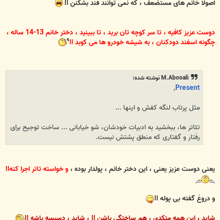
اصولاً خانم های مستضعف ، که نمی توانند قند بشکنن !!
دوست عزیز کافیه ، تا سر کوچه تان برید ، تا ببینید ، دختر خانم 13-14 ساله ،
چگونه اسفند دودکنان ، به شیشه خودرو ها می کوبد !!
M.Abooali نوشته شده:
,
Present
مثل پرتاب لنگه کفش و اینها ...
تئاتر ها، ببخشید به ادبیات خودشان، شو خیابانی ... ساخت توجیح برای
رفتار و گفتاری که منطق پشتش نیست.
یعنی دوست عزیز یعنی ، این دختر خانم ، پولدار بوده ،
و خواسته تاتر اجرا کنه!!
و دروغ گفته بی پوله !!
شاید ، این همه متکدی ، هم ساختگی باشن !! ، شاید ، دسیسه باشه !!