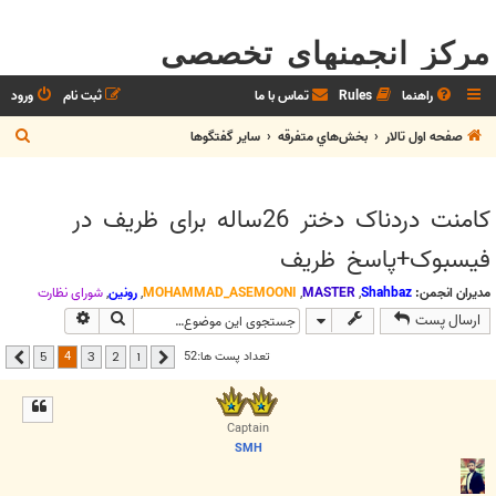
مرکز انجمنهای تخصصی
راهنما
Rules
تماس با ما
ثبت نام
ورود
ج
صفحه اول تالار
بخش‌‌هاي متفرقه
ساير گفتگوها
س
ت
کامنت دردناک دختر 26ساله برای ظریف در
ج
فیسبوک+پاسخ ظریف
و
مدیران انجمن:
Shahbaz
,
MASTER
,
MOHAMMAD_ASEMOONI
,
رونین
,
شوراي نظارت
جستجو
جستجوی پیشر
ارسال پست
4
تعداد پست ها:52
5
3
2
1
قبلی
بعدی
Captain
SMH