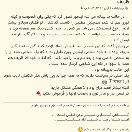
ظریف
پ
چهارشنبه ۱ آبان ۱۳۹۲, ۸:۰۳ ب.ظ
س
ت
, در حالت بد بینانه می شه اینجور تصور کرد که یکی برای خصومت و کینه
توزی هم که شده همچنین مطلبی را کامنت گذاشته . تو فضای مجازی بیشتر
اونم از نوع فیسبوکش می شه هر کسی به جای کسی دیگر هم صفحه بزند و
مطلب بدهد . می توانست یک نامه خصوصی بنویسد و به دفتر آقای ظریف
ارسال کند ...
می توان گفت که این شخص مخاطبینش اصلا بازدید کنند گان صفحه آقای
ظریف بوده و نه خود شخص ایشون چون دلیلی ندارد که یک شخص نامه ای را
به شخص خاصی بزند و بعد نام و ... را قید نکند . که اتفاقا خود آقا ظریف هم
عمدا یا سهوا در تله این شخص گرفتار شده است .
این حالت بدبینانه بود .
یک اصلی در سیاست داریم که به همه چیز بد بین باش مگر خلافش ثابت شود
(از Present)
البته بیشتر قصد مزاح بود والا همگی مشکل داریم .
در ضمن بدر و مادراتون و زحمات اونها را فراموش نکنید
پروانه نیستم که به یک شعله جان دهم / شمعم که سوزم و دودی نیاورم
گــــــــــــــــاهی تــــــــــــــاوان شیــــــــــر بودن قـــفس اســـت ...
امــــــــا شـــــغال هــــا در شـــــهــــر آزاد مـــــیگـــــــردنــــــــــد ... !
به زودی تعمیرکار لب تاپ می شم