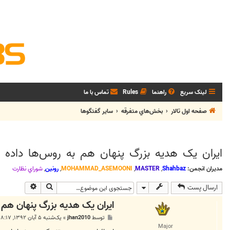
لینک سریع
راهنما
Rules
تماس با ما
صفحه اول تالار
بخش‌‌هاي متفرقه
ساير گفتگوها
ایران یک هدیه بزرگ پنهان هم به روس‌ها داده 
مدیران انجمن:
Shahbaz
,
MASTER
,
MOHAMMAD_ASEMOONI
,
رونین
,
شوراي نظارت
جستجو
جستجوی پی
ارسال پست
ایران یک هدیه بزرگ پنهان هم 
پ
توسط
jhan2010
»
یک‌شنبه ۵ آبان ۱۳۹۲, ۸:۱۷ ب.ظ
س
Major