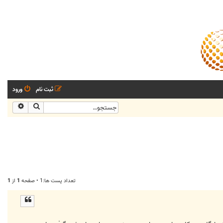
ثبت نام
ورود
جستجو
جستجو
تعداد پست ها:1 • صفحه
1
از
1