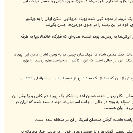
ن ایگل، همکاری با روس‌ها در حوزه نیروی هوایی را جشن گرفت، این
 فروند از نمونه کپی شده پهپاد آمریکایی اسکن ایگل را به ویکتور
ی خود در این زمینه را در جلوی دوربین‌ها جشن بگیرند.
انی‌ها به روس‌ها بوده است؛ هدیه‌ای که قرارگاه خاتم‌الانبیا به طرف
 داده‌اند. دبکا مدعی شده ‌که مهندسان چینی در به زمین نشان دادن این پهپاد
پی کنند. این در حالی است که ایران تاکنون درخواست‌های روسیه را برای
د و پیش از این که بعد از یک ساعت پرواز توسط رادارهای اسرائیلی کشف ‌و
 ‌هر چند هدیه واقعی یعنی آر‌کیو ۱۷۰، در پناه هدیه رسانه‌ای یعنی اسکن ایگل پنهان شده، همین اهدای آشکار یک پهپاد آمریکایی و پذیرش این
سإله به ویژه در حالی از جانب اسرائیلی‌ها مهم دانسته شده ‌که ایران در
 با ایران هستند.
 باعث فاصله گرفتن متحدان آمریکا از آن در منطقه شده است.
یلی بعضی گمانه‌ها و یا جوسازی‌های خود را در قالب اخبار محرمانه به