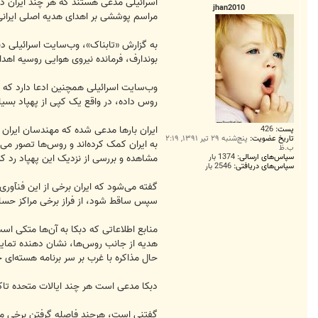
ت
اسرائیلی مدعی هستند که هر چند ایران د
jhan2010
مراسم پوششی بر‌ اهدای هدیه اصلی ایرانی
به گزارش «تابناک»، وب‌سایت اسرائیلی دب
بوندارف، فرمانده نیروی هوایی روسیه اهدا
وب‌سایت اسرائیلی همچنین ادعا دارد ‌که پ
روس داده، در واقع یک کپی از پهپاد بسیار پیشرفته آمریکایی RQ-۱۷۰ بوده ‌
ایران بار‌ها مدعی شده ‌که مهندسان ایران ت
پست:
426
تاریخ عضویت:
پنج‌شنبه ۲۹ تیر ۱۳۹۱, ۲:۱۹
به ایران کمک کرده‌اند و روس‌ها تصور می‌ک
ب.ظ
سپاس‌های ارسالی:
1374 بار
مشاهده و بررسی از نزدیک این پهپاد رد کر
سپاس‌های دریافتی:
2546 بار
گفته می‌شود که ایران برخی از این فنآوری‌ه
سپس ساقط شود، از فراز برخی مراکز حساس
هدیه از جانب روس‌ها، نشان دهنده تمایل ا
حال مذاکره با غرب بر سر برنامه هسته‌ا
دبکا مدعی است ‌هر چند ایالات متحده تاک
گفتنی است، هرچند فاصله گرفتن برخی متحدا