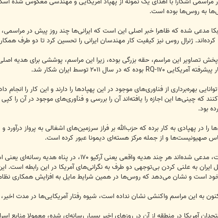
ر مراسمی آشکارا با اهدای یک نمونه از پهپاد آمریکایی و مهندسی معکوس شده ‌اسک
‌ها به روس‌ها بوده است.
کا مدعی شده ‌که ظاهرا خبر اصلی این است که ایرانی‌ها چند روز پیش در مراسمی، یک
 کرده‌اند. ژنرال روس نیز کیفیت کار مهندسان ایرانی را تحسین کرد تا دو طرف‌ همکار
خش تصاویر این مراسم، حقه بزرگی بوده، زیرا این مراسم، پوششی برای هدیه اصلی ایر
که در سال ۲۰۱۱ توسط ایران شکار شد.
وانایی بهره‌برداری از فناوری‌های موجود در این پهپاد‌ها را دارند و این کار را انجام
نند که چینی‌ها این اجازه را یافته‌اند ‌آن را ‌بررسی و فنآوری‌های موجود در آن را ک
ده بود.
ا را در پهپادی به کار برده ‌که حزب‌الله بر فراز سرزمین‌های اشغالی به پرواز در‌آور
 صهیونیست‌ها و از جمله مرکز هسته‌ای دیمونا عبور کرده است.
منابع اطلاعاتی که دبکا به آن‌ها متکی است، مدعی شده‌اند
یران به علنی کردن بی‌توجهی دو طرف به نگرانی‌های آمریکا در این رابطه است. این م
ی خود است و نشان می‌دهد که روس‌ها در همین شرایط مایل به افزایش همکاری نظامی
نون به این مراسم واکنشی نشان نداده است، شیوه رفتار آمریکایی‌ها در مدت اخیر،
ن آمریکا در منطقه از آن در روزهای اخیر بسیار رسانه‌ای شده، ‌معمولا منابع اسرائ