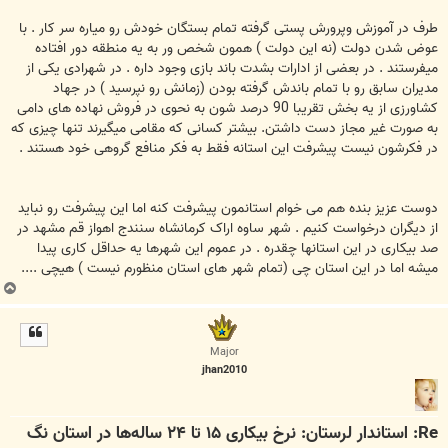
طرف در آموزش وپرورش پستی گرفته تمام بستگان خودش رو میاره سر کار . با
عوض شدن دولت (نه این دولت ) همون شخص ور به یه منطقه دور افتاده
میفرستند . در بعضی از ادارات بشدت باند بازی وجود داره . در شهرادی یکی از
مدیران سابق رو با تمام باندش گرفته بودن (زمانش رو نپرسید ) در جهاد
کشاورزی از یه بخش تقریبا 90 درصد شون به نحوی در فروش نهاده های دامی
به صورت غیر مجاز دست داشتن. بیشتر کسانی که مقامی میگیرند تنها چیزی که
در فکرشون نیست پیشرفت این استانه فقط به فکر منافع گروهی خود هستند .
دوست عزیز بنده هم می خوام استانمون پیشرفت کنه اما این پیشرفت رو نباید
از دیگران درخواست کنیم . شهر ساوه اراک کرمانشاه سنندج اهواز قم مشهد در
صد بیکاری در این استانها چقدره . در عموم این شهرها یه حداقل کاری پیدا
میشه اما در این استان چی (تمام شهر های استان منظورم نیست ) هیچی ....
ب
ا
ل
ا
Major
jhan2010
Re: استاندار لرستان: نرخ بیکاری ۱۵ تا ۲۴ ساله‌ها در استان نگ