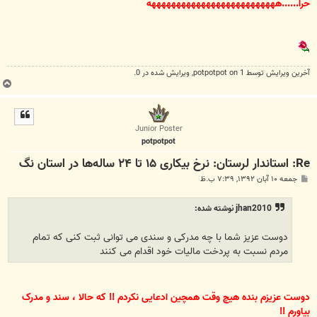
حرا......ههههههههههههههههههههههههههه
آخرین ويرايش توسط 1 on
potpotpot
, ويرايش شده در 0.
ب
ا
ل
ا
Junior Poster
potpotpot
Re: استاندار لرستان: نرخ بیکاری ۱۵ تا ۲۴ ساله‌ها در استان نگ
پ
جمعه ۱۰ آبان ۱۳۹۲, ۷:۳۹ ب.ظ
س
ت
jhan2010 نوشته شده:
دوست عزیز شما با چه مدرکی و سندی می توانی ثبت کنی که تمام
مردم نسبت به پردخت مالیات خود اقدام می کنند
دوست عزیزم بنده هیچ وقت همچین ادعایی نکردم !! که حالا ، سند و مدرک
بیاورم !!