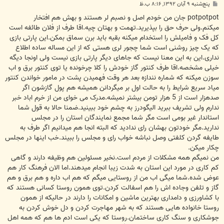
پ
پنج‌شنبه ۹ آبان ۱۳۹۲, ۸:۱۶ ب.ظ
س
ت
potpotpot جان من خودم اصل و نصبم لر هستند و بهش هم افتخار
میکنم.ولی حرف حق را بپذیرید.تهمت و بهتان چیه.اقا طرف از فلان طائفه است
کل فک و فامیلش را استخدام میکنه بقیه باید برن سماق بمکن.این پارتی بازی
که یک چیز روشنی است شما چجور لری هستی که از این مساله ساده اطلاع
نداری.این به این معنا نیست که جاهای دیگر پارتی بازی نیست ولی اونجا دیگه
خیلی مشخصه.اقا طرف کنتور گاز خودش را کلا چرخونده یا توی کنتور برق و اب
سوزن میکنه که شماره نندازه بعد هر وقت فهمیدن پشت در مامور خواندن کنتور
میاد سریع شرایط را به حالت اول بر میگردانن همیشه هم پول گازشون اگر
صدهزار است از 5 هزار تومن بیشتر نمیشه.مدرک می خوای من از خرم اباد خبر
ندارم ولی تشریف ببرید الیگودرز به چشم خود ببینید.ضمنا حالا به قول شما
استاندار غیر بومی است مگر شما مجمع نمایندگان استان را در مجلس
ندارید.مگر خودتون بهشان رای ندادید که البته انجا هم میدانیم اگر طرف به
طایفه گردن کلفتی وصل نباشه خواب رای و مجلس را ببیند.خب اینها در مجلس
چکار میکن.
من نمیگم همه مشکلات از مردم است.نخیر مسئولین هم وظیفه دارند و گاهی
کم کاری در مورد این استان به شدت زیبا انجام میدهند.اما الان فرهنگ کار هم
عوض شده.شما میگی اب من از روستایی میگم که هم اب داره و هم برق و هم
گاز و تلفن وجاده اش را هم اسفالت کردن.توی همون روستا کسانی هستند که
با کشاورزی و دامداری بهترین ماشین و امکانات را دارند در حالیکه از همون
روستا خانواده هایی هستند که به شهر مهاجرت کردن و دل خوش کردن به
جوشکاری و سنگ کاری ساختمان.روستا که یکی است ادم ها هم که همه اهل