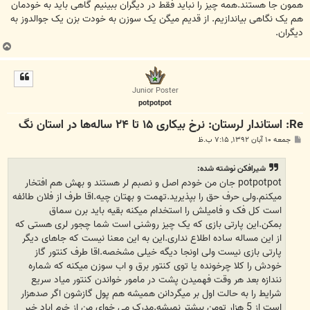
همون جا هستند.همه چیز را نباید فقط در دیگران ببینیم گاهی باید به خودمان
هم یک نگاهی بیاندازیم. از قدیم میگن یک سوزن به خودت بزن یک جوالدوز به
دیگران.
ب
ا
ل
ا
Junior Poster
potpotpot
Re: استاندار لرستان: نرخ بیکاری ۱۵ تا ۲۴ ساله‌ها در استان نگ
پ
جمعه ۱۰ آبان ۱۳۹۲, ۷:۱۵ ب.ظ
س
ت
شیرافکن نوشته شده:
potpotpot جان من خودم اصل و نصبم لر هستند و بهش هم افتخار
میکنم.ولی حرف حق را بپذیرید.تهمت و بهتان چیه.اقا طرف از فلان طائفه
است کل فک و فامیلش را استخدام میکنه بقیه باید برن سماق
بمکن.این پارتی بازی که یک چیز روشنی است شما چجور لری هستی که
از این مساله ساده اطلاع نداری.این به این معنا نیست که جاهای دیگر
پارتی بازی نیست ولی اونجا دیگه خیلی مشخصه.اقا طرف کنتور گاز
خودش را کلا چرخونده یا توی کنتور برق و اب سوزن میکنه که شماره
نندازه بعد هر وقت فهمیدن پشت در مامور خواندن کنتور میاد سریع
شرایط را به حالت اول بر میگردانن همیشه هم پول گازشون اگر صدهزار
است از 5 هزار تومن بیشتر نمیشه.مدرک می خوای من از خرم اباد خبر