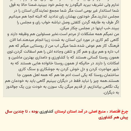
ندارم ولی تشریف ببرید الیگودرز به چشم خود ببینید.ضمنا حالا به قول
شما استاندار غیر بومی است مگر شما مجمع نمایندگان استان را در
مجلس ندارید.مگر خودتون بهشان رای ندادید که البته انجا هم میدانیم
اگر طرف به طایفه گردن کلفتی وصل نباشه خواب رای و مجلس را
ببیند.خب اینها در مجلس چکار میکن.
من نمیگم همه مشکلات از مردم است.نخیر مسئولین هم وظیفه دارند و
گاهی کم کاری در مورد این استان به شدت زیبا انجام میدهند.اما الان
فرهنگ کار هم عوض شده.شما میگی اب من از روستایی میگم که هم
اب داره و هم برق و هم گاز و تلفن وجاده اش را هم اسفالت کردن.توی
همون روستا کسانی هستند که با کشاورزی و دامداری بهترین ماشین و
امکانات را دارند در حالیکه از همون روستا خانواده هایی هستند که به
شهر مهاجرت کردن و دل خوش کردن به جوشکاری و سنگ کاری
ساختمان.روستا که یکی است ادم ها هم که همه اهل همون جا
هستند.همه چیز را نباید فقط در دیگران ببینیم گاهی باید به خودمان هم
یک نگاهی بیاندازیم. از قدیم میگن یک سوزن به خودت بزن یک جوالدوز
به دیگران.
چرخ اقتصاد ، منبع اصلی در آمد استان لرستان
کشاورزی
بوده ، تا چندین سال
پیش هم کشاورزی