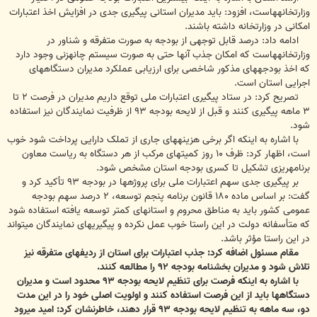
وزارت‎خانه‎هاست، افزود: باید مدیران استانی پیگیری جدی در افزایش اخذ اعتبارات
امکانی در وزارت‎خانه داشته باشند.
ادامه داد: درصد قابل توجهی از بودجه به صورت متفرقه و شناور در
وزارت‎خانه‎هاست که امکان جذب آنها حتی به صورت سیستم چانه‎زنی وجود دارد
که اخذ بودجه‎های مذکور شاخصی برای ارزیابی عملکرد مدیران دستگاه‎های
اجرایی استان است.
تصریح کرد: در ستاد پیگیری اعتبارات ملی توقع داریم مدیران در فرصت ۲ تا
۳ ماهه پیگیری کنند و قبل از لایحه بودجه ۹۳ از ظرفیت نمایندگان نیز استفاده
شود.
با اشاره به اینکه اگر برخی هزینه‎های جاری از تملک دارایی پرداخت شود خوب
است، اظهار کرد: ظرف ۱۰ روز کمیته‎ای مرکب از هر دستگاه به ریاست معاون
برنامه‎ریزی تشکیل تا کسری بودجه استان مشخص شود.
بر پیگیری جدی سهم اعتبارات ملی برای پروژه‎ها در بودجه ۹۳ تأکید کرد و
گفت: بر اساس ماده ۱۸۰ قانون برنامه پنجم توسعه، ۲ درصد سهم بودجه
عمومی کشور باید به مناطق محروم و استان‎های کمتر توسعه یافته استفاده شود
که متأسفانه دولت در این راستا خوب عمل نکرده و پیگیری‎های نمایندگان می‎تواند
در این راستا مؤثر باشد.
مقام مسئول اضافه کرد: جذب اعتبارات برای استان از ردیف‎های متفرقه نیز
تلاش شود و مدیران بخش‎نامه بودجه ۹۲ را مطالعه کنند.
با اشاره به اینکه فرصت برای تنظیم لایحه بودجه ۹۳ محدود است و مدیران
دستگاه‎ها باید از این فرصت استفاده کنند و اولویت اصلی خود را در این مدت
دو، سه ماهه به تنظیم لایحه بودجه ۹۳ قرار دهند، خاطرنشان کرد: امید می‎رود