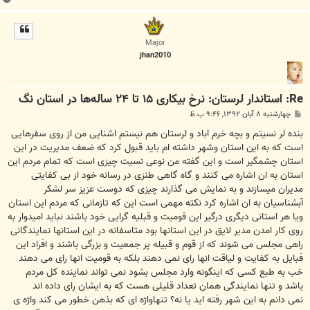
ا
ل
ا
Major
jhan2010
Re: استاندار لرستان: نرخ بیکاری ۱۵ تا ۲۴ ساله‌ها در استان نگ
پ
چهارشنبه ۸ آبان ۱۳۹۲, ۹:۴۶ ب.ظ
س
ت
بنده لر نسیتم و بچه خرم اباد و لرستان هم نیستم اشنایی من از روی سفرهایی
است که به این استان وشهر داشته ام باید قبول کرد که ضعف مدیریت در این
استان چشمگیر است و این گفته من نوعی نسیت چیزی است که تمام مردم این
استان به ان اشاره می کنند و گاه گاهی طنزی در رسانه خود از بی کفایتی
مدیران میسازند و به نمایش می گذارند چیزی که دوست عزیز سر لشکر
آبشناسیان به ان اشاره کرد نکته مهمی است این که تازمانی که مردم این استان
ویا هر استانی دیگری درگیر این قومیت و قبلیه گرایی خود باشند نباید امیدوار به
روی کار امدن مدیر لایق در این استانها بود متاسفانه در این استانها نمایندگانی
راهی مجلس می شوند که از قوم و قبیله پر جمعیت و بزرگی باشند و افراد این
فبایل به کفایت و لیاقت انها رای نمی دهند بلکه به قومیت انها رای می دهند
خب به طبع کسی که اینگونه وارد مجلس بشود نمی تواند نماینده کل مردم
باشد و تنها نمایندگی همان تعداد قلیلی هست که به ایشان رای داده اند
نمی دانم به این شهر رفته اید یا نه؟ تنهاواژه ای که بذهن خطور می کند واژه ی