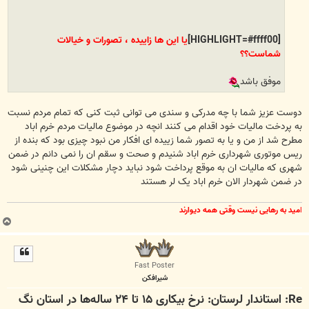
[HIGHLIGHT=#ffff00]
یا این ها زاییده ، تصورات و خیالات
شماست؟؟
موفق باشد
دوست عزیز شما با چه مدرکی و سندی می توانی ثبت کنی که تمام مردم نسبت
به پردخت مالیات خود اقدام می کنند انچه در موضوع مالیات مردم خرم اباد
مطرح شد از من و یا به تصور شما زییده ای افکار من نبود چیزی بود که بنده از
ریس موتوری شهرداری خرم اباد شنیدم و صحت و سقم ان را نمی دانم در ضمن
شهری که مالیات ان به موقع پرداخت شود نباید دچار مشکلات این چنینی شود
در ضمن شهردار الان خرم اباد یک لر هستند
ا
مید به رهایی نیست وقتی همه دیوارند
ب
ا
ل
ا
Fast Poster
شیرافکن
Re: استاندار لرستان: نرخ بیکاری ۱۵ تا ۲۴ ساله‌ها در استان نگ