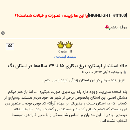
[HIGHLIGHT=#ffff00]
یا این ها زاییده ، تصورات و خیالات شماست؟؟
موفق باشد
ب
ا
ل
ا
Captain II
سرلشکر آبشناسان
Re: استاندار لرستان: نرخ بیکاری ۱۵ تا ۲۴ ساله‌ها در استان نگ
پ
پنج‌شنبه ۹ آبان ۱۳۹۲, ۱:۲۰ ب.ظ
س
ت
عزیز بنده خودم در این استان زندگی کرده و می کنم .
بله ضعف مدیریت وجود داره بله بی مهری صورت میگیره .... اما باز هم میگم
مشکل اصلی این استان بخصوص برخی از شهر ها خود مردم هستند .بسیاری از
کسانی که در استان پست و مدیریتی بر عهده گرفته اند بومی بوده .. منظور من
این نیست که تمام کسانی که مدیر هستند بی کفایت بوده .اما متاسفانه
درصدی زیادی از این مدیران بر اساس شایستگی و یا حتی کارامدی متوسط
انتخاب نشده اند .