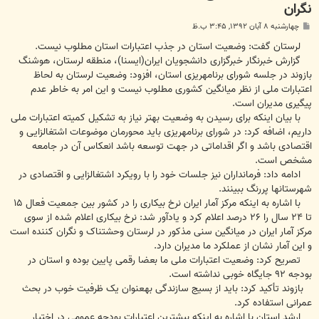
نگران
پ
چهارشنبه ۸ آبان ۱۳۹۲, ۳:۴۵ ب.ظ
س
ت
لرستان گفت: وضعیت استان در جذب اعتبارات استان مطلوب نیست.
گزارش خبرنگار خبرگزاری دانشجویان ایران(ایسنا)، منطقه لرستان، هوشنگ
بازوند در جلسه شورای برنامه‎ریزی استان، افزود: وضعیت لرستان به لحاظ
اعتبارات ملی از نظر میانگین کشوری مطلوب نیست و این امر به خاطر عدم
پیگیری مدیران است.
با بیان اینکه برای رسیدن به وضعیت بهتر نیاز به تشکیل کمیته اعتبارات ملی
داریم، اضافه کرد: در شورای برنامه‎ریزی باید محورمان موضوعات اشتغال‎زایی و
اقتصادی باشد و اگر اقداماتی در جهت توسعه باشد انعکاس آن در جامعه
مشخص است.
ادامه داد: فرمانداران نیز جلسات خود را با رویکرد اشتغال‎زایی و اقتصادی در
شهرستان‎ها پررنگ ببینند.
با اشاره به اینکه مرکز آمار ایران نرخ بیکاری را در کشور بین جمعیت فعال ۱۵
تا ۲۴ سال را ۲۶ درصد اعلام کرد و یادآور شد: نرخ بیکاری اعلام شده از سوی
مرکز آمار ایران در میانگین سنی مذکور در لرستان وحشتناک و نگران کننده است
و این آمار نشان از عملکرد ما مدیران دارد.
تصریح کرد: وضعیت اعتبارات ملی ما بعضا رقمی پایین بوده و استان در
بودجه ۹۲ جایگاه خوبی نداشته است.
‌بازوند تأکید کرد: باید از بسیج سازندگی به‎عنوان یک ظرفیت خوب در بحث
عمرانی استفاده کرد.
ارشد استان با اشاره به اینکه بیشترین اعتبارات بودجه عمومی در اختیار