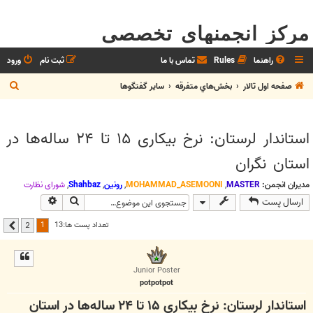
مرکز انجمنهای تخصصی
راهنما
Rules
تماس با ما
ثبت نام
ورود
ج
صفحه اول تالار
بخش‌‌هاي متفرقه
ساير گفتگوها
س
ت
استاندار لرستان: نرخ بیکاری ۱۵ تا ۲۴ ساله‌ها در
ج
استان نگران
و
مدیران انجمن:
MASTER
,
MOHAMMAD_ASEMOONI
,
رونین
,
Shahbaz
,
شوراي نظارت
جستجو
جستجوی پیشر
ارسال پست
1
تعداد پست ها:13
2
بعدی
Junior Poster
potpotpot
استاندار لرستان: نرخ بیکاری ۱۵ تا ۲۴ ساله‌ها در استان