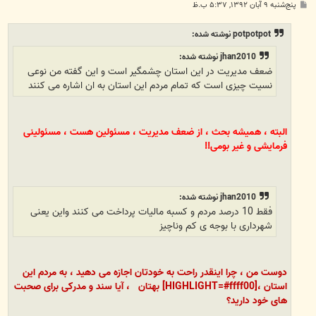
پ
پنج‌شنبه ۹ آبان ۱۳۹۲, ۵:۳۷ ب.ظ
س
ت
potpotpot نوشته شده:
jhan2010 نوشته شده:
ضعف مدیریت در این استان چشمگیر است و این گفته من نوعی
نسیت چیزی است که تمام مردم این استان به ان اشاره می کنند
البته ، همیشه بحث ، از ضعف مدیریت ، مسئولین هست ، مسئولینی
فرمایشی و غیر بومی!!
jhan2010 نوشته شده:
فقط 10 درصد مردم و کسبه مالیات پرداخت می کنند واین یعنی
شهرداری با بوجه ی کم وناچیز
دوست من ، چرا اینقدر راحت به خودتان اجازه می دهید ، به مردم این
استان ،[HIGHLIGHT=#ffff00] بهتان ، آیا سند و مدرکی برای صحبت
های خود دارید؟