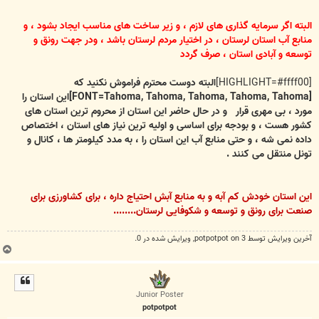
البته اگر سرمایه گذاری های لازم ، و زیر ساخت های مناسب ایجاد بشود ، و
منابع آب استان لرستان ، در اختیار مردم لرستان باشد ، ودر جهت رونق و
توسعه و آبادی استان ، صرف گردد
[HIGHLIGHT=#ffff00]
البته دوست محترم فراموش نکنید که
[FONT=Tahoma, Tahoma, Tahoma, Tahoma, Tahoma]این استان را
مورد ، بی مهری قرار
و در حال حاضر این استان از محروم ترین استان های
کشور هست ، و بودجه برای اساسی و اولیه ترین نیاز های استان ، اختصاص
داده نمی شه ، و حتی منابع آب این استان را ، به مدد کیلومتر ها ، کانال و
تونل منتقل می کنند .
این استان خودش کم آبه و به منابع آبش احتیاج داره ، برای کشاورزی برای
صنعت برای رونق و توسعه و شکوفایی لرستان........
آخرین ويرايش توسط 3 on
potpotpot
, ويرايش شده در 0.
ب
ا
ل
ا
Junior Poster
potpotpot