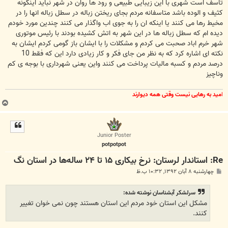
تاسف است شهری با این زیبایی طبیعی و رود ها روان در شهر نباید اینگونه
کثیف و الوده باشد متاسفانه مردم بجای ریختن زباله در سطل زباله انها را در
مخیط رها می کنند یا اینکه ان را به جوی اب واگذار می کنند چندین مورد خودم
دیده ام که سطل زباله ها در این شهر به اتش کشیده بودند با رئیس موتوری
شهر خرم اباد صحبت می کردم و مشکلات را با ایشان باز گومی کردم ایشان به
نکته ای اشاره کرد که به نظر من جای فکر و کار زیادی دارد این که فقط 10
درصد مردم و کسبه مالیات پرداخت می کنند واین یعنی شهرداری با بوجه ی کم
وناچیز
ا
مید به رهایی نیست وقتی همه دیوارند
ب
ا
ل
ا
Junior Poster
potpotpot
Re: استاندار لرستان: نرخ بیکاری ۱۵ تا ۲۴ ساله‌ها در استان نگ
پ
چهارشنبه ۸ آبان ۱۳۹۲, ۱۰:۳۲ ب.ظ
س
ت
سرلشکر آبشناسان نوشته شده:
مشکل این استان خود مردم این استان هستند چون نمی خوان تغییر
کنند.