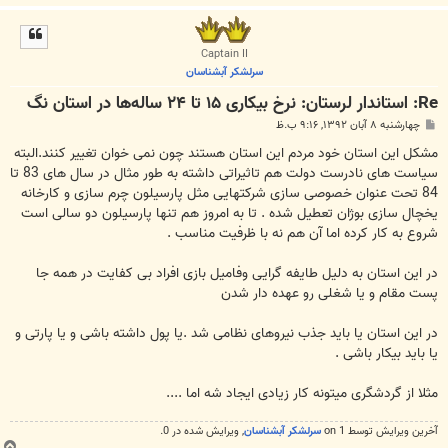
ا
ل
ا
Captain II
سرلشکر آبشناسان
Re: استاندار لرستان: نرخ بیکاری ۱۵ تا ۲۴ ساله‌ها در استان نگ
پ
چهارشنبه ۸ آبان ۱۳۹۲, ۹:۱۶ ب.ظ
س
ت
مشکل این استان خود مردم این استان هستند چون نمی خوان تغییر کنند.البته
سیاست های نادرست دولت هم تاثیراتی داشته به طور مثال در سال های 83 تا
84 تحت عنوان خصوصی سازی شرکتهایی مثل پارسیلون چرم سازی و کارخانه
یخچال سازی بوژان تعطیل شده . تا به امروز هم تنها پارسیلون دو سالی است
شروع به کار کرده اما آن هم نه با ظرفیت مناسب .
در این استان به دلیل طایفه گرایی وفامیل بازی افراد بی کفایت در همه جا
پست مقام و یا شغلی رو عهده دار شدن
در این استان یا باید جذب نیروهای نظامی شد .یا پول داشته باشی و یا پارتی و
یا باید بیکار باشی .
مثلا از گردشگری میتونه کار زیادی ایجاد شه اما ....
آخرین ويرايش توسط 1 on
سرلشکر آبشناسان
, ويرايش شده در 0.
ب