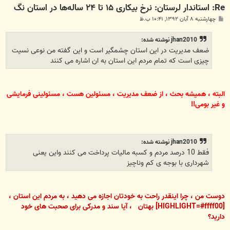
Re: استاندار لرستان: نرخ بیکاری ۱۵ تا ۲۴ ساله‌ها در استان نگ
پ
چهارشنبه ۸ آبان ۱۳۹۲, ۱۰:۴۱ ب.ظ
س
ت
jhan2010 نوشته شده:
ضعف مدیریت در این استان چشمگیر است و این گفته من نوعی نسیت
چیزی است که تمام مردم این استان به ان اشاره می کنند
البته ، همیشه بحث ، از ضعف مدیریت ، مسئولین هست ، مسئولینی فرمایشی
و غیر بومی!!
jhan2010 نوشته شده:
فقط 10 درصد مردم و کسبه مالیات پرداخت می کنند واین یعنی
شهرداری با بوجه ی کم وناچیز
دوست من ، چرا اینقدر راحت به خودتان اجازه می دهید ، به مردم این استان ،
[HIGHLIGHT=#ffff00] بهتان ، آیا سند و مدرکی برای صحبت های خود
دارید؟