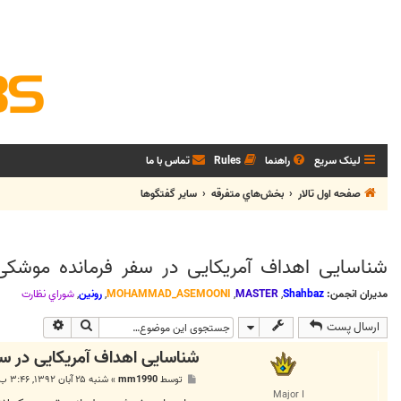
لینک سریع
راهنما
Rules
تماس با ما
صفحه اول تالار
بخش‌‌هاي متفرقه
ساير گفتگوها
شناسایی اهداف آمریکایی در سفر فرمانده موشکی
مدیران انجمن:
Shahbaz
,
MASTER
,
MOHAMMAD_ASEMOONI
,
رونین
,
شوراي نظارت
جستجو
جستجوی پی
ارسال پست
شناسایی اهداف آمریکایی در سف
پ
توسط
mm1990
»
شنبه ۲۵ آبان ۱۳۹۲, ۳:۴۶ ب.ظ
س
Major I