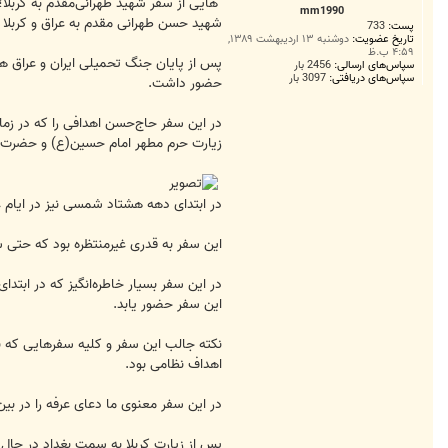
ت
‌هایی از سفر‌ شهید طهرانی‌مقدم به کرب
mm1990
شهید حسن طهرانی مقدم به عراق و کربلا
پست:
733
تاریخ عضویت:
دوشنبه ۱۳ اردیبهشت ۱۳۸۹,
۴:۵۹ ب.ظ
پس از پایان جنگ تحمیلی ایران و عراق ه
سپاس‌های ارسالی:
2456 بار
سپاس‌های دریافتی:
3097 بار
حضور داشت.
در این سفر حاج‌حسن اهدافی را که در زم
زیارت حرم مطهر امام حسین(ع) و حضرت عب
در ابتدای دهه هشتاد شمسی نیز در ایام عر
این سفر به قدری غیرمنتظره بود که حتی 
در این سفر بسیار خاطره‌‌انگیز که در ابتد
این سفر حضور یابد.
نکته جالب این سفر و کلیه سفرهایی که با 
اهداف نظامی بود.
در این سفر معنوی ما دعای عرفه را در ب
پس از زیارت کربلا به سمت بغداد در حال