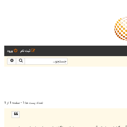
ثبت نام
ورود
جستجو
جستجو
تعداد پست ها:1 • صفحه
1
از
1