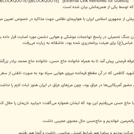
لا؛
[External Link Removed for Guests]
 که توسط یکی از همرزمانش بیان شده است.
یئتی از جمهوری اسلامی ایران با هواپیمای نظامی جهت مذاکره در خصوص تعیین مرز
ان جنگ تحمیلی در پاسخ تهاجمات موشکی و هوایی دشمن مورد اصابت قرار داده بود،
اس(ع) برای هیئت برنامه‌ریزی شده بود، عاشقانه به زیارت می‌رفت.
فه فرصتی پیش آمد تا به همراه خانواده حاج ‌حسن، خانواده حاج ‌محمد برادر بزرگشا
شهید کاظمی که در آن مقطع فرمانده نیروی هوایی سپاه بود به صورت تلفنی از سفر
ای حضور آمریکایی‌ها در عراق بود، چون مرزهای عراق در ایران هنوز ثبات لازم را ندا
حاج ‌حسن می‌رفتیم این بود که ایشان همواره می‌گفت: «بیایید نان‌مان را حلال کنی
ین‌الحرمین خواندیم و حاج‌حسن حال معنوی عجیبی داشت.
 حرکت بودیم و سامرا هم شرایط امنیتی مناسبی داشت و آنجا هم رفتیم.